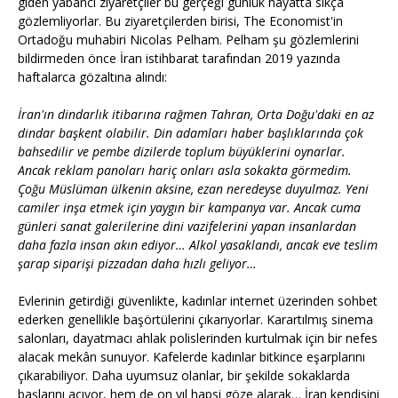
giden yabancı ziyaretçiler bu gerçeği günlük hayatta sıkça
gözlemliyorlar. Bu ziyaretçilerden birisi, The Economist'in
Ortadoğu muhabiri Nicolas Pelham. Pelham şu gözlemlerini
bildirmeden önce İran istihbarat tarafından 2019 yazında
haftalarca gözaltına alındı:
İran'ın dindarlık itibarına rağmen Tahran, Orta Doğu'daki en az
dindar başkent olabilir. Din adamları haber başlıklarında çok
bahsedilir ve pembe dizilerde toplum büyüklerini oynarlar.
Ancak reklam panoları hariç onları asla sokakta görmedim.
Çoğu Müslüman ülkenin aksine, ezan neredeyse duyulmaz. Yeni
camiler inşa etmek için yaygın bir kampanya var. Ancak cuma
günleri sanat galerilerine dini vazifelerini yapan insanlardan
daha fazla insan akın ediyor… Alkol yasaklandı, ancak eve teslim
şarap siparişi pizzadan daha hızlı geliyor…
Evlerinin getirdiği güvenlikte, kadınlar internet üzerinden sohbet
ederken genellikle başörtülerini çıkarıyorlar. Karartılmış sinema
salonları, dayatmacı ahlak polislerinden kurtulmak için bir nefes
alacak mekân sunuyor. Kafelerde kadınlar bitkince eşarplarını
çıkarabiliyor. Daha uyumsuz olanlar, bir şekilde sokaklarda
başlarını açıyor, hem de on yıl hapsi göze alarak… İran kendisini