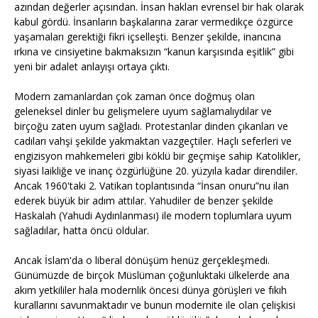
azından değerler açısından. İnsan hakları evrensel bir hak olarak
kabul gördü. İnsanların başkalarına zarar vermedikçe özgürce
yaşamaları gerektiği fikri içselleşti. Benzer şekilde, inancına
ırkına ve cinsiyetine bakmaksızın “kanun karşısında eşitlik” gibi
yeni bir adalet anlayışı ortaya çıktı.
Modern zamanlardan çok zaman önce doğmuş olan
geleneksel dinler bu gelişmelere uyum sağlamalıydılar ve
birçoğu zaten uyum sağladı. Protestanlar dinden çıkanları ve
cadıları vahşi şekilde yakmaktan vazgeçtiler. Haçlı seferleri ve
engizisyon mahkemeleri gibi köklü bir geçmişe sahip Katolikler,
siyasi laikliğe ve inanç özgürlüğüne 20. yüzyıla kadar direndiler.
Ancak 1960'taki 2. Vatikan toplantısında “İnsan onuru”nu ilan
ederek büyük bir adım attılar. Yahudiler de benzer şekilde
Haskalah (Yahudi Aydınlanması) ile modern toplumlara uyum
sağladılar, hatta öncü oldular.
Ancak İslam'da o liberal dönüşüm henüz gerçekleşmedi.
Günümüzde de birçok Müslüman çoğunluktaki ülkelerde ana
akım yetkililer hala modernlik öncesi dünya görüşleri ve fıkıh
kurallarını savunmaktadır ve bunun modernite ile olan çelişkisi