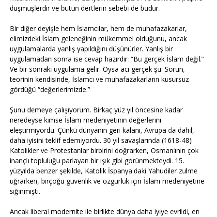
düşmüşlerdir ve bütün dertlerin sebebi de budur.
Bir diğer deyişle hem İslamcılar, hem de muhafazakarlar,
elimizdeki İslam geleneğinin mükemmel olduğunu, ancak
uygulamalarda yanlış yapıldığını düşünürler. Yanlış bir
uygulamadan sonra ise cevap hazırdır: “Bu gerçek İslam değil.”
Ve bir sonraki uygulama gelir. Oysa acı gerçek şu: Sorun,
teorinin kendisinde, İslamcı ve muhafazakarların kusursuz
gördüğü “değerlerimizde.”
Şunu demeye çalışıyorum. Birkaç yüz yıl öncesine kadar
neredeyse kimse İslam medeniyetinin değerlerini
eleştirmiyordu. Çünkü dünyanın geri kalanı, Avrupa da dahil,
daha iyisini teklif edemiyordu. 30 yıl savaşlarında (1618-48)
Katolikler ve Protestanlar birbirini doğrarken, Osmanlının çok
inançlı topluluğu parlayan bir ışık gibi görünmekteydi. 15.
yüzyılda benzer şekilde, Katolik İspanya'daki Yahudiler zulme
uğrarken, birçoğu güvenlik ve özgürlük için İslam medeniyetine
sığınmıştı.
Ancak liberal modernite ile birlikte dünya daha iyiye evrildi, en