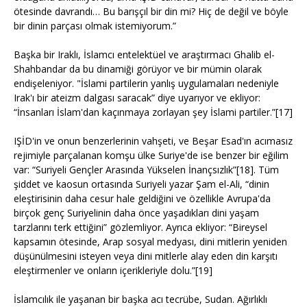
ötesinde davrandı… Bu barışçıl bir din mi? Hiç de değil ve böyle
bir dinin parçası olmak istemiyorum.”
Başka bir Iraklı, İslamcı entelektüel ve araştırmacı Ghalib el-
Shahbandar da bu dinamiği görüyor ve bir mümin olarak
endişeleniyor. "İslami partilerin yanlış uygulamaları nedeniyle
Irak'ı bir ateizm dalgası saracak” diye uyarıyor ve ekliyor:
“İnsanları İslam'dan kaçınmaya zorlayan şey İslami partiler.”[17]
IŞİD'in ve onun benzerlerinin vahşeti, ve Beşar Esad'ın acımasız
rejimiyle parçalanan komşu ülke Suriye'de ise benzer bir eğilim
var: “Suriyeli Gençler Arasında Yükselen İnançsızlık”[18]. Tüm
şiddet ve kaosun ortasında Suriyeli yazar Şam el-Ali, “dinin
eleştirisinin daha cesur hale geldiğini ve özellikle Avrupa'da
birçok genç Suriyelinin daha önce yaşadıkları dini yaşam
tarzlarını terk ettiğini” gözlemliyor. Ayrıca ekliyor: “Bireysel
kapsamın ötesinde, Arap sosyal medyası, dini mitlerin yeniden
düşünülmesini isteyen veya dini mitlerle alay eden din karşıtı
eleştirmenler ve onların içerikleriyle dolu.”[19]
İslamcılık ile yaşanan bir başka acı tecrübe, Sudan. Ağırlıklı