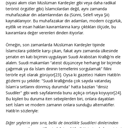
(siyasi akım olan Müslüman Kardeşler gibi veya daha radikal
terörist örgütler gibi) İslamcılardan değil, aynı zamanda
muhafazakar din adamlarından da (Sünni, Selefi veya Şii)
kaynaklanıyor. Bu muhafazakar din adamları, modern özgürlük,
eşitlik ve insan hakları kavramlarına karşı çıktıkları ölçüde, bu
kavramlara değer verenleri dinden itiyorlar.
Örneğin, son zamanlarda Müslüman Kardeşler tipinde
İslamcılara şiddetle karşı çıkan, fakat aynı zamanda ülkesinde
şeriatın en katı biçimini uygulayan Suudi Arabistan Krallığı'nı ele
alalım. Suudi makamları “ateist düşünceye herhangi bir biçimde
çağırmak ya da İslam dininin temellerini sorgulamak” fiilini
terörle eşit olarak görüyor[23]. Oysa ki gazeteci Hakim Hatib’in
gözlemi şu şekilde: "Suudi krallığında çok sayıda vatandaş
İslam'a sırtlarını dönmüş durumda" hatta bazıları "dinsiz
Suudiler" gibi web sayfalarında bunu açıkça ortaya koyuyor[24].
Bu kişileri bu duruma iten sebeplerden biri, onlara dayatılan
sert İslam ve modern zamanın onlara sunduğu alternatifler.
Hatib'in sözleriyle:
Diğer şeylerin yanı sıra, belki de öncelikle Suudileri dinlerinden