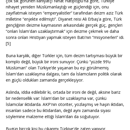
çok sık görünen ilahiyatçı Nihat Hatipoğlu'na göre, Türkiye
nihayet yeniden Müslümanlaştığı ve güçlendiği için, onu
zayıflatmak isteyen “emperyalistler” tarafından deizm aziz Türk
milletine “enjekte edilmişti”. Diyanet reisi Ali Erbaş’a göre, Türk
gençliğinin deizme kaymasının arkasındaki gerçek güç, gençleri
“onları İslam'dan uzaklaştırmak” için deizme çekmek ve daha
sonra onları Hristiyan yapmak isteyen Batı'nın “misyonerleri” idi.
[5]
Buna karşılık, diğer Türkler için, tüm deizm tartışması büyük bir
komplo değil, büyük bir ironi sunuyor. Çünkü “yüzde 99’u
Müslüman” olan Türkiye’de yaşanan bu eşi görülmemiş
İslam'dan uzaklaşma dalgası, tam da İslamcıların politik olarak
en güçlü oldukları zamanda gerçekleşiyor.
Aslında, iddia edilebilir ki, ortada bir ironi de değil, aksine bariz
bir nedensellik var: İslam'dan bir uzaklaşma var, çünkü
İslamcılar iktidarda. AKP'nin otoriter, yozlaşmış ve haşin iktidarı,
insanları sadece bu iktidardan, değil aynı zamanda siyasi
söylemine malzeme ettiği İslam’dan da soğutuyor.
Bugün birçok kişi bu çıkarımı Türkiye'de zaten yapıyor.