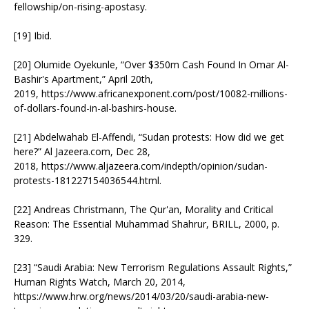
fellowship/on-rising-apostasy.
[19] Ibid.
[20] Olumide Oyekunle, “Over $350m Cash Found In Omar Al-
Bashir's Apartment,” April 20th,
2019, https://www.africanexponent.com/post/10082-millions-
of-dollars-found-in-al-bashirs-house.
[21] Abdelwahab El-Affendi, “Sudan protests: How did we get
here?” Al Jazeera.com, Dec 28,
2018, https://www.aljazeera.com/indepth/opinion/sudan-
protests-181227154036544.html.
[22] Andreas Christmann, The Qur'an, Morality and Critical
Reason: The Essential Muhammad Shahrur, BRILL, 2000, p.
329.
[23] “Saudi Arabia: New Terrorism Regulations Assault Rights,”
Human Rights Watch, March 20, 2014,
https://www.hrw.org/news/2014/03/20/saudi-arabia-new-