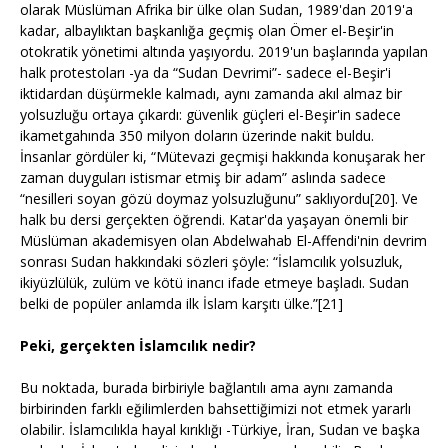
olarak Müslüman Afrika bir ülke olan Sudan, 1989'dan 2019'a
kadar, albaylıktan başkanlığa geçmiş olan Ömer el-Beşir'in
otokratik yönetimi altında yaşıyordu. 2019'un başlarında yapılan
halk protestoları -ya da “Sudan Devrimi”- sadece el-Beşir'i
iktidardan düşürmekle kalmadı, aynı zamanda akıl almaz bir
yolsuzluğu ortaya çıkardı: güvenlik güçleri el-Beşir'in sadece
ikametgahında 350 milyon doların üzerinde nakit buldu.
İnsanlar gördüler ki, “Mütevazi geçmişi hakkında konuşarak her
zaman duyguları istismar etmiş bir adam” aslında sadece
“nesilleri soyan gözü doymaz yolsuzluğunu” saklıyordu[20]. Ve
halk bu dersi gerçekten öğrendi. Katar'da yaşayan önemli bir
Müslüman akademisyen olan Abdelwahab El-Affendi'nin devrim
sonrası Sudan hakkındaki sözleri şöyle: “İslamcılık yolsuzluk,
ikiyüzlülük, zulüm ve kötü inancı ifade etmeye başladı. Sudan
belki de popüler anlamda ilk İslam karşıtı ülke.”[21]
Peki, gerçekten İslamcılık nedir?
Bu noktada, burada birbiriyle bağlantılı ama aynı zamanda
birbirinden farklı eğilimlerden bahsettiğimizi not etmek yararlı
olabilir. İslamcılıkla hayal kırıklığı -Türkiye, İran, Sudan ve başka