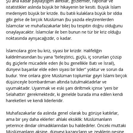
Şu ana kadar paylaştığım alıntılar, gözlemler, raporlar ve
istatistikler aslında büyük bir hikayenin bir kesiti. Büyük İslam
medeniyeti büyük bir krizde. Bu batılı kulaklara büyük bir iddia
gibi gelse de birçok Müslüman (bu yazıda eleştirenlerden
İslamcılar ve muhafazakarlar bile) bu tespitin doğru olduğunu
onaylayacaktır. İslamcılar ile ben bunun ne tür bir kriz olduğu
noktasında ayrışacağızdır, o kadar.
İslamcılara göre bu kriz, siyasi bir krizdir. Halifeliğin
kaldırılmasından bu yana “birleştirici, güçlü, iç sorunları çözüp
dış güçlerle mücadele eden (ki bu genellikle Batı ve İsrail),
dünyevi başarılar elde eden siyasi bir lider” yoktur ve sorun da
budur. Yine onlara göre Müslüman toplumlar gayri İslami birçok
düşünceyle bombardıman altında tutulmaktadırlar ve
uyumaktadır. Uyanmak ve eski şanı diriltmek içinse 'yeni bir
Selahattin' gerekmektedir, ki genelde burada ima edilen kendi
hareketleri ve kendi liderleridir.
Muhafazakarlar da aslında genel olarak bu görüşe katılırlar,
ama bir şey daha eklerler: ahlaki eksiklik: Müslümanların
yeterince dindar olmadıklarından bu haldedirler. Önceki muttaki
Müslümanların aksine, dünyevi kazançların ve zevklerin peşine