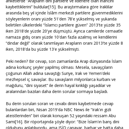
anketlerde “Arapların dini partilere ve liderlere olan inancını
kaybettiklerini” buldular[15]. Bu araştırmalara göre Iraklılar
arasında beş yıl içinde İslâm merkezli partilere güvenmediklerini
söyleyenlerin oranı yüzde 51'den 78'e yükselmiş ve yukarıda
belirtilen ülkelerdeki “İslamcı partilere güven” 2013'te yüzde 35
iken 2018'de yüzde 20'ye düşmüştü. Ayrıca camilerde cemaatle
namaza gidiş oranı yüzde 10'dan fazla azalmış ve kendilerini
“dindar değil” olarak tanımlayan Arapların oranı 2013'te yüzde 8
iken, 2018'da bu yüzde 13'e yükselmişti.
Peki neden? Bir cevap, son zamanlarda Arap dünyasında İslam
adına korkunç şeyler yapılmış olması. Mesela, savaşçıların
çoğunun Allah adına savaştığı Suriye, Irak ve Yemen'deki
mezhepsel iç savaşlar. Bu savaşların milyonlarca kurbanı ve
mağduru, “dini siyaset” ile derin hayal kırıklığı yaşadılar ve
aralarından bazıları daha derin sorular sormaya başladı.
Bu derin soruları soran ve cevabı dinini kaybetmede cevap
bulanlardan biri, Nisan 2019'da NBC News ile “Irak'ın gizli
ateistlerinden” biri olarak konuşan 52 yaşındaki ressam Abu
Sami[16]. Bir röportajında şöyle diyor: “Bize İslam'ın barış dini
olduğunu anlatılıyordu, ama IŞİD canavar, barbar ve hatta daha