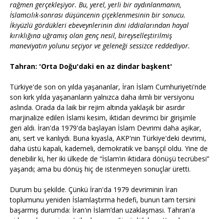
rağmen gerçekleşiyor. Bu, yerel, yerli bir aydınlanmanın,
İslamcılık-sonrası düşüncenin çiçeklenmesinin bir sonucu.
İkiyüzlü gördükleri ebeveynlerinin dini iddialarından hayal
kırıklığına uğramış olan genç nesil, bireyselleştirilmiş
maneviyatın yolunu seçiyor ve geleneği sessizce reddediyor.
Tahran: 'Orta Doğu'daki en az dindar başkent'
Türkiye'de son on yılda yaşananlar, İran İslam Cumhuriyeti'nde
son kırk yılda yaşananların yalnızca daha ılımlı bir versiyonu
aslında. Orada da laik bir rejim altında yaklaşık bir asırdır
marjinalize edilen İslami kesim, iktidarı devrimci bir girişimle
geri aldı. İran'da 1979'da başlayan İslam Devrimi daha aşikar,
ani, sert ve kanlıydı. Buna kıyasla, AKP'nin Türkiye'deki devrimi,
daha üstü kapalı, kademeli, demokratik ve barışçıl oldu. Yine de
denebilir ki, her iki ülkede de “İslam’ın iktidara dönüşü tecrübesi”
yaşandı; ama bu dönüş hiç de istenmeyen sonuçlar üretti.
Durum bu şekilde. Çünkü İran'da 1979 devriminin İran
toplumunu yeniden İslamlaştırma hedefi, bunun tam tersini
başarmış durumda: İran'ın İslam’dan uzaklaşması. Tahran'a