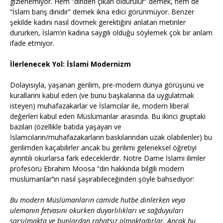
gizlenemiyor. Hem “dinden çıkan öldürülür” demek, hem de
“İslam barış dinidir” demek ikna edici görünmüyor. Benzer
şekilde kadını nasıl dövmek gerektiğini anlatan metinler
dururken, İslam’ın kadına saygılı olduğu söylemek çok bir anlam
ifade etmiyor.
İlerlenecek Yol: İslami Modernizm
Dolayısıyla, yaşanan gerilim, pre-modern dünya görüşünü ve
kurallarını kabul eden (ve bunu başkalarına da uygulatmak
isteyen) muhafazakarlar ve İslamcılar ile, modern liberal
değerleri kabul eden Müslümanlar arasında. Bu ikinci gruptaki
bazıları (özellikle batıda yaşayan ve
İslamcıların/muhafazakarların baskılarından uzak olabilenler) bu
gerilimden kaçabilirler ancak bu gerilimi geleneksel öğretiyi
ayrıntılı okurlarsa fark edeceklerdir. Notre Dame İslami ilimler
profesörü Ebrahim Moosa “din hakkında bilgili modern
müslümanlar’’ın nasıl şaşırabileceğinden şöyle bahsediyor:
Bu modern Müslümanların camide hutbe dinlerken veya
ulemanın fetvasını okurken duyarlılıkları ve sağduyuları
sarsılmakta ve bunlardan rahatsız olmaktadırlar. Ancak bu