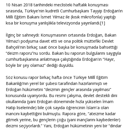
10 Nisan 2018 tarihindeki meclisteki haftalık konuşması
sırasında, Türkiye'nin kudretli Cumhurbaşkanı Tayyip Erdoğan’ın
Milli Eğitim Bakanı İsmet Yılmaz ile (kısık mikrofonla) yaptığı
kısa bir konuşma yanlışlıkla televizyonda yayınlandı.[1]
İlginç bir sahneydi: Konuşmasının ortasında Erdoğan, Bakan
Yılmaz'ı podyuma davet etti ve ona politik müttefiki Devlet
Bahçeli'nin birkaç saat önce başka bir konuşmada bahsettiği
“deizm raporu”nu sordu. Bakan bu raporun bulgularını saygıyla
cumhurbaşkanına anlatmaya çalıştığında Erdoğan'ın “Hayır,
böyle bir şey olamaz” dediği duyuldu.
Söz konusu rapor birkaç hafta önce Türkiye Millî Eğitim
Bakanlığı’nın yerel bir şubesi tarafından hazırlanmıştı ve
Erdoğan hükümetini “deizmin gençler arasında yayılması”
konusunda uyarıyordu. Bu resmi çalışma, devlet destekli dini
okullarında (yani Erdoğan döneminde hızla yükselen İmam
Hatip liselerinde) bile çok sayıda öğrencinin İslam'a olan
inancını kaybettiğini bulmuştu. Rapora göre, “ateizme kadar
gitmek yerine, bu gençlerin çoğu (yani inançlarını kaybedenler)
deizmi seçiyorlardı.” Yani, Erdoğan hükümetinin yeni bir “dindar