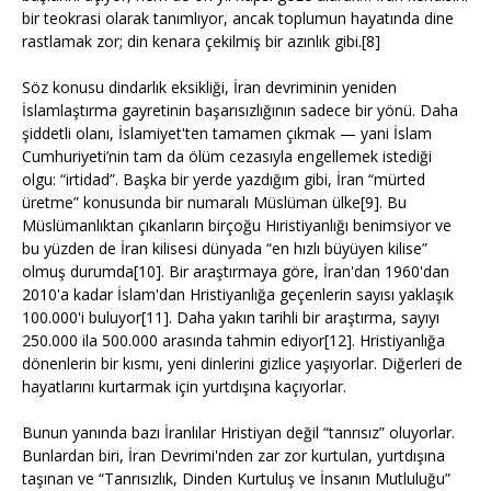
bir teokrasi olarak tanımlıyor, ancak toplumun hayatında dine
rastlamak zor; din kenara çekilmiş bir azınlık gibi.[8]
Söz konusu dindarlık eksikliği, İran devriminin yeniden
İslamlaştırma gayretinin başarısızlığının sadece bir yönü. Daha
şiddetli olanı, İslamiyet'ten tamamen çıkmak — yani İslam
Cumhuriyeti’nin tam da ölüm cezasıyla engellemek istediği
olgu: “irtidad”. Başka bir yerde yazdığım gibi, İran “mürted
üretme” konusunda bir numaralı Müslüman ülke[9]. Bu
Müslümanlıktan çıkanların birçoğu Hıristiyanlığı benimsiyor ve
bu yüzden de İran kilisesi dünyada “en hızlı büyüyen kilise”
olmuş durumda[10]. Bir araştırmaya göre, İran'dan 1960'dan
2010'a kadar İslam'dan Hristiyanlığa geçenlerin sayısı yaklaşık
100.000'i buluyor[11]. Daha yakın tarihli bir araştırma, sayıyı
250.000 ila 500.000 arasında tahmin ediyor[12]. Hristiyanlığa
dönenlerin bir kısmı, yeni dinlerini gizlice yaşıyorlar. Diğerleri de
hayatlarını kurtarmak için yurtdışına kaçıyorlar.
Bunun yanında bazı İranlılar Hristiyan değil “tanrısız” oluyorlar.
Bunlardan biri, İran Devrimi'nden zar zor kurtulan, yurtdışına
taşınan ve “Tanrısızlık, Dinden Kurtuluş ve İnsanın Mutluluğu”