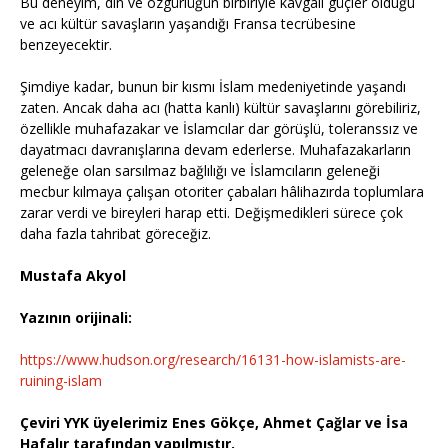
Bu deneyim, din ve özgürlüğün birbiriyle kavgalı güçler olduğu
ve acı kültür savaşların yaşandığı Fransa tecrübesine
benzeyecektir.
Şimdiye kadar, bunun bir kısmı İslam medeniyetinde yaşandı
zaten. Ancak daha acı (hatta kanlı) kültür savaşlarını görebiliriz,
özellikle muhafazakar ve İslamcılar dar görüşlü, toleranssız ve
dayatmacı davranışlarına devam ederlerse. Muhafazakarların
geleneğe olan sarsılmaz bağlılığı ve İslamcıların geleneği
mecbur kılmaya çalışan otoriter çabaları hâlihazırda toplumlara
zarar verdi ve bireyleri harap etti. Değişmedikleri sürece çok
daha fazla tahribat göreceğiz.
Mustafa Akyol
Yazının orijinali:
https://www.hudson.org/research/16131-how-islamists-are-
ruining-islam
Çeviri YYK üyelerimiz Enes Gökçe, Ahmet Çağlar ve İsa
Hafalır tarafından yapılmıştır.