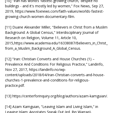
[10] “Iran has world’s ‘fastest-growing church,’ despite no
buildings - and it's mostly led by women,” Fox News, Sep 27,
2019, https://www.foxnews.com/faith-values/worlds-fastest-
growing-church-women-documentary-film.
[11] Duane Alexander Miller, “Believers in Christ from a Muslim
Background: A Global Census,” Interdisciplinary Journal of
Research on Religion, Volume 11, Article 10,
2015,https://www.academia.edu/16338087/Believers_in_Christ_
from_a_Muslim_Background_A_Global_Census.
[12] “Iran: Christian Converts and House Churches (1) –
Prevalence And Conditions For Religious Practice,” Landinfo,
Nov 27, 2017, https://landinfo.no/wp-
content/uploads/2018/04/Iran-Christian-converts-and-house-
churches-1-prevalence-and-conditions-for-religious-
practice.pdf.
[13] https://centerforinquiry.org/blog/authors/azam-kamguian/.
[14] Azam Kamguian, “Leaving Islam and Living Islam,” in
Leaving Islam: Apostates Speak Out (ed. Ibn Warraq),