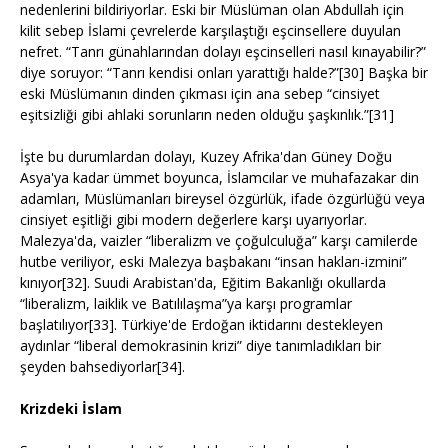
nedenlerini bildiriyorlar. Eski bir Müslüman olan Abdullah için
kilit sebep İslami çevrelerde karşılaştığı eşcinsellere duyulan
nefret. “Tanrı günahlarından dolayı eşcinselleri nasıl kınayabilir?”
diye soruyor: “Tanrı kendisi onları yarattığı halde?”[30] Başka bir
eski Müslümanın dinden çıkması için ana sebep “cinsiyet
eşitsizliği gibi ahlaki sorunların neden olduğu şaşkınlık.”[31]
İşte bu durumlardan dolayı, Kuzey Afrika'dan Güney Doğu
Asya'ya kadar ümmet boyunca, İslamcılar ve muhafazakar din
adamları, Müslümanları bireysel özgürlük, ifade özgürlüğü veya
cinsiyet eşitliği gibi modern değerlere karşı uyarıyorlar.
Malezya'da, vaizler “liberalizm ve çoğulculuğa” karşı camilerde
hutbe veriliyor, eski Malezya başbakanı “insan hakları-izmini”
kınıyor[32]. Suudi Arabistan'da, Eğitim Bakanlığı okullarda
“liberalizm, laiklik ve Batılılaşma”ya karşı programlar
başlatılıyor[33]. Türkiye'de Erdoğan iktidarını destekleyen
aydınlar “liberal demokrasinin krizi” diye tanımladıkları bir
şeyden bahsediyorlar[34].
Krizdeki İslam