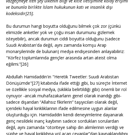
vazgeçmeye iten şey ülkenin bilgi ve kitle iletişimine kolay erişimi
ve bununla birlikte İslam hukukunun katı ve insanlık dışı
kodeksidir[25].
Bu durumun hangi boyutta olduğunu bilmek çok zor (çünkü
elimizde anketler yok ve çoğu insan durumunu gizlemek
isteyebilir), ancak durumun ciddi boyutta olduğunu (sadece
Suudi Arabistan'da değil, aynı zamanda komşu Arap
monarşilerinde de bulunan) medya endişesinden anlayabiliriz:
"Körfez toplumlarında gençler arasında artan ateist olma
eğilimi.”[26]
Abdullah Hamidaddin'in "Heretik Tweetler: Suudi Arabistan
Dönüşümde"[27] kitabında ifade ettiği gibi, bu süreçte İnternet
ve özellikle sosyal medya, (sıklıkla belirtildiği gibi) önemli bir rol
oynuyor -ancak muhafazakarların genel olarak inandığı gibi-
sadece dışarıdan “Allahsız fikirlerin” taşıyıcıları olarak değil,
içerideki hayal kırıklıklarının ifade edilmesine uygun alanlar
oluşturduğu için. Hamidaddin kendi deneyimlerine dayanarak
genç nesildeki inanç kaybının sadece sordukları sorulardan
değil, aynı zamanda “otoriteye sahip din alimlerinin verdiği ve
şüphe ve hayal kırıklığına yol açan cevaplar”dan kaynaklandığını