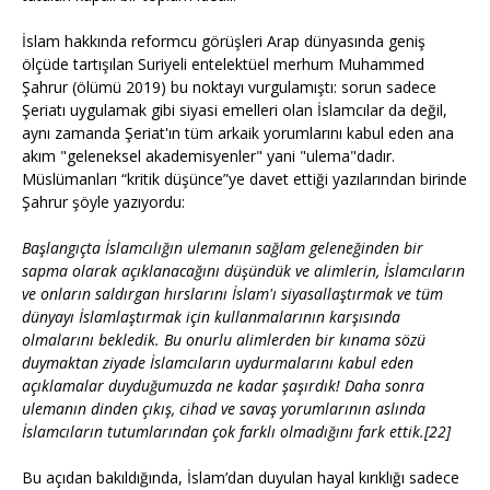
İslam hakkında reformcu görüşleri Arap dünyasında geniş
ölçüde tartışılan Suriyeli entelektüel merhum Muhammed
Şahrur (ölümü 2019) bu noktayı vurgulamıştı: sorun sadece
Şeriatı uygulamak gibi siyasi emelleri olan İslamcılar da değil,
aynı zamanda Şeriat'ın tüm arkaik yorumlarını kabul eden ana
akım "geleneksel akademisyenler" yani "ulema"dadır.
Müslümanları “kritik düşünce”ye davet ettiği yazılarından birinde
Şahrur şöyle yazıyordu:
Başlangıçta İslamcılığın ulemanın sağlam geleneğinden bir
sapma olarak açıklanacağını düşündük ve alimlerin, İslamcıların
ve onların saldırgan hırslarını İslam'ı siyasallaştırmak ve tüm
dünyayı İslamlaştırmak için kullanmalarının karşısında
olmalarını bekledik. Bu onurlu alimlerden bir kınama sözü
duymaktan ziyade İslamcıların uydurmalarını kabul eden
açıklamalar duyduğumuzda ne kadar şaşırdık! Daha sonra
ulemanın dinden çıkış, cihad ve savaş yorumlarının aslında
İslamcıların tutumlarından çok farklı olmadığını fark ettik.[22]
Bu açıdan bakıldığında, İslam’dan duyulan hayal kırıklığı sadece