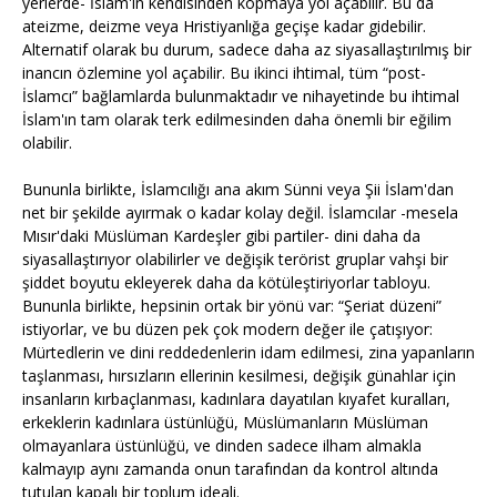
yerlerde- İslam'ın kendisinden kopmaya yol açabilir. Bu da
ateizme, deizme veya Hristiyanlığa geçişe kadar gidebilir.
Alternatif olarak bu durum, sadece daha az siyasallaştırılmış bir
inancın özlemine yol açabilir. Bu ikinci ihtimal, tüm “post-
İslamcı” bağlamlarda bulunmaktadır ve nihayetinde bu ihtimal
İslam'ın tam olarak terk edilmesinden daha önemli bir eğilim
olabilir.
Bununla birlikte, İslamcılığı ana akım Sünni veya Şii İslam'dan
net bir şekilde ayırmak o kadar kolay değil. İslamcılar -mesela
Mısır'daki Müslüman Kardeşler gibi partiler- dini daha da
siyasallaştırıyor olabilirler ve değişik terörist gruplar vahşi bir
şiddet boyutu ekleyerek daha da kötüleştiriyorlar tabloyu.
Bununla birlikte, hepsinin ortak bir yönü var: “Şeriat düzeni”
istiyorlar, ve bu düzen pek çok modern değer ile çatışıyor:
Mürtedlerin ve dini reddedenlerin idam edilmesi, zina yapanların
taşlanması, hırsızların ellerinin kesilmesi, değişik günahlar için
insanların kırbaçlanması, kadınlara dayatılan kıyafet kuralları,
erkeklerin kadınlara üstünlüğü, Müslümanların Müslüman
olmayanlara üstünlüğü, ve dinden sadece ilham almakla
kalmayıp aynı zamanda onun tarafından da kontrol altında
tutulan kapalı bir toplum ideali.