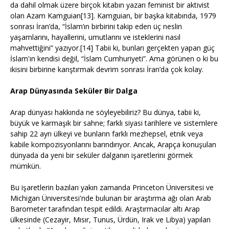
da dahil olmak üzere birçok kitabın yazarı feminist bir aktivist
olan Azam Kamguian[13]. Kamguian, bir başka kitabında, 1979
sonrası İran’da, “İslam’ın birbirini takip eden üç neslin
yaşamlarını, hayallerini, umutlarını ve isteklerini nasıl
mahvettiğini” yazıyor.[14] Tabii ki, bunları gerçekten yapan güç
İslam'ın kendisi değil, “İslam Cumhuriyeti”. Ama görünen o ki bu
ikisini birbirine karıştırmak devrim sonrası İran’da çok kolay.
Arap Dünyasında Seküler Bir Dalga
Arap dünyası hakkında ne söyleyebiliriz? Bu dünya, tabii ki,
büyük ve karmaşık bir sahne; farklı siyasi tarihlere ve sistemlere
sahip 22 ayrı ülkeyi ve bunların farklı mezhepsel, etnik veya
kabile kompozisyonlarını barındırıyor. Ancak, Arapça konuşulan
dünyada da yeni bir seküler dalganın işaretlerini görmek
mümkün.
Bu işaretlerin bazıları yakın zamanda Princeton Üniversitesi ve
Michigan Üniversitesi'nde bulunan bir araştırma ağı olan Arab
Barometer tarafından tespit edildi. Araştırmacılar altı Arap
ülkesinde (Cezayir, Mısır, Tunus, Ürdün, Irak ve Libya) yapılan