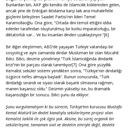
Bunlardan biri, AKP gibi kendisi de İslamcılık köklerinden gelen,
ancak yine de Erdoğan iktidarına karşı laik ana muhalefetle
güçlerini birleştiren Saadet Partisi'nin lideri Temel
Karamollaoğlu. Ona göre, “Ortada dini temsil ettiğini iddia
edenler tarafından oluşturulmuş bir korku imparatorluğu, bir
diktatörlük var… Ve bu insanları dinden uzaklaştırıyor.”[6]
Bir diğer eleştirmen, ABD’de yaşayan Türkiye vatandaşı bir
sosyolog ve aynı zamanda dindar Müslüman bir olan Mücahit
Bilici. Bilici, deizme yönelmeyi “Türk İslamcılığında dindarlık
krizi”nin bir parçası olarak tanımlıyor[7]. Ona göre yüzyıllık
Kemalist seküler sistemi yendikten sonra, “Türkiye'nin dindarlığı
özgürce nefes almaya başladı”. Bunun sonucunda, “Türk
dindarlığı sınandı ve siyasi olarak başarılı olmasına rağmen,
manen başarısız oldu.” Deizmin yükselişi ise, bu dramatik
başarısızlığın bir sonucu. Bilici şunu da ekliyor:
Şunu vurgulamalıyım ki bu sürecin, Türkiye’nin kurucusu Mustafa
Kemal Atatürk'ün devlet kanalıyla sekülerleşme projesi olan
Kemalist laiklik ile çok ilgisi yok. Aksine, bu süreç organik bir
sekülerleşme, tamamen sivil ve devletin emriyle değil, devlete