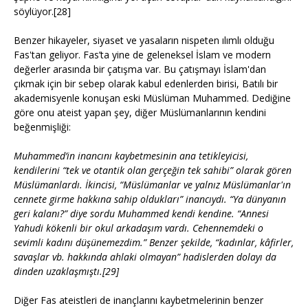
söylüyor.[28]
Benzer hikayeler, siyaset ve yasaların nispeten ılımlı olduğu
Fas'tan geliyor. Fas’ta yine de geleneksel İslam ve modern
değerler arasında bir çatışma var. Bu çatışmayı İslam'dan
çıkmak için bir sebep olarak kabul edenlerden birisi, Batılı bir
akademisyenle konuşan eski Müslüman Muhammed. Dediğine
göre onu ateist yapan şey, diğer Müslümanlarının kendini
beğenmişliği:
Muhammed’in inancını kaybetmesinin ana tetikleyicisi,
kendilerini “tek ve otantik olan gerçeğin tek sahibi” olarak gören
Müslümanlardı. İkincisi, “Müslümanlar ve yalnız Müslümanlar'ın
cennete girme hakkına sahip oldukları” inancıydı. “Ya dünyanın
geri kalanı?” diye sordu Muhammed kendi kendine. “Annesi
Yahudi kökenli bir okul arkadaşım vardı. Cehennemdeki o
sevimli kadını düşünemezdim.” Benzer şekilde, “kadınlar, kâfirler,
savaşlar vb. hakkında ahlaki olmayan” hadislerden dolayı da
dinden uzaklaşmıştı.[29]
Diğer Fas ateistleri de inançlarını kaybetmelerinin benzer