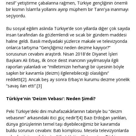
nesil” yetiştirme çabalarına rağmen, Türkiye gençliğinin önemli
bir kısmın İslam’la yollarını ayırıp müphem bir Tanrı'ya inanmayı
seçiyordu.
Bu sosyal eğilim aslında Türkiye’de son yıllarda diğer çok sayıda
insan tarafından da gözlemlendi ve sıcak bir gündem maddesi
haline geldi. Basılı medyadaki yüzlerce makale ve televizyonda
onlarca tartışma “Gençliğimiz neden deizme kayıyor?”
sorusunun cevabını araştırdı. Nisan 2018'de Diyanet İşleri
Başkanı Ali Erbaş, ilk önce deist inancının yayılmasıyla ilgili
raporları yalanladı ve “milletimizin herhangi bir üyesinin böyle
sapkın bir kavramla (deizm) ilgilenebileceği olasılığını”
reddetti[2]. Ancak beş ay sonra Erbaş'ın kurumu deizme yönelik
“savaş ilan etti”.[3]
Türkiye'nin 'Deizm Vebası': Neden Şimdi?
Peki Türkiye'deki dini muhafazakârlarının tabiriyle bu “deizm
vebasının” arkasındaki itici güç nedir?[4] Bazı Erdoğan yanlıları,
dünya görüşlerinin temel taşı diyebileceğimiz bir kavramda
buldu sorunun cevabını: Batı komplosu. Mesela televizyonlarda