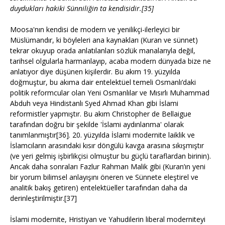
duydukları hakiki Sünniliğin ta kendisidir.[35]
Moosa'nın kendisi de modern ve yenilikçi-ilerleyici bir
Müslümandır, ki böyleleri ana kaynakları (Kuran ve sünnet)
tekrar okuyup orada anlatılanları sözlük manalarıyla değil,
tarihsel olgularla harmanlayıp, acaba modern dünyada bize ne
anlatıyor diye düşünen kişilerdir. Bu akım 19. yüzyılda
doğmuştur, bu akıma dair entelektüel temeli Osmanlı’daki
politik reformcular olan Yeni Osmanlılar ve Mısırlı Muhammad
Abduh veya Hindistanlı Syed Ahmad Khan gibi İslami
reformistler yapmıştır. Bu akım Christopher de Bellaigue
tarafından doğru bir şekilde 'İslami aydınlanma' olarak
tanımlanmıştır[36]. 20. yüzyılda İslami modernite laiklik ve
İslamcıların arasındaki kısır döngülü kavga arasına sıkışmıştır
(ve yeri gelmiş işbirlikçisi olmuştur bu güçlü taraflardan birinin).
Ancak daha sonraları Fazlur Rahman Malik gibi (Kuran’ın yeni
bir yorum bilimsel anlayışını öneren ve Sünnete eleştirel ve
analitik bakış getiren) entelektüeller tarafından daha da
derinleştirilmiştir.[37]
İslami modernite, Hristiyan ve Yahudilerin liberal moderniteyi