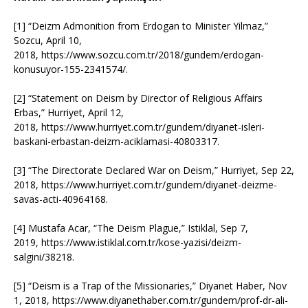
[1] “Deizm Admonition from Erdogan to Minister Yilmaz,”
Sozcu, April 10,
2018, https://www.sozcu.com.tr/2018/gundem/erdogan-
konusuyor-155-2341574/.
[2] “Statement on Deism by Director of Religious Affairs
Erbas,” Hurriyet, April 12,
2018, https://www.hurriyet.com.tr/gundem/diyanet-isleri-
baskani-erbastan-deizm-aciklamasi-40803317.
[3] “The Directorate Declared War on Deism,” Hurriyet, Sep 22,
2018, https://www.hurriyet.com.tr/gundem/diyanet-deizme-
savas-acti-40964168.
[4] Mustafa Acar, “The Deism Plague,” Istiklal, Sep 7,
2019, https://www.istiklal.com.tr/kose-yazisi/deizm-
salgini/38218.
[5] “Deism is a Trap of the Missionaries,” Diyanet Haber, Nov
1, 2018, https://www.diyanethaber.com.tr/gundem/prof-dr-ali-