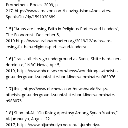
Prometheus Books, 2009, p.
217, https://www.amazon.com/Leaving-Islam-Apostates-
Speak-Out/dp/1591020689.
[15] “Arabs are Losing Faith in Religious Parties and Leaders”,
The Economist, December 5,
2019 https://www.arabbarometer.org/2019/12/arabs-are-
losing-faith-in-religious-parties-and-leaders/.
[16] “Iraq's atheists go underground as Sunni, Shiite hard-liners
dominate,” NBC News, Apr 5,
2019, https://www.nbcnews.com/news/world/iraq-s-atheists-
go-underground-sunni-shiite-hard-liners-dominate-n983076.
[17] Ibid., https://www.nbcnews.com/news/world/iraq-s-
atheists-go-underground-sunni-shiite-hard-liners-dominate-
n983076.
[18] Sham al-Ali, “On Rising Apostasy Among Syrian Youths,”
Al-Jumhuriya, August 22,
2017, https://www.aljumhuriya.net/en/al-jumhuriya-