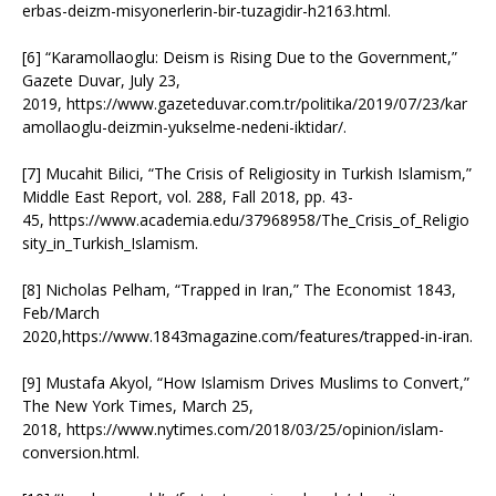
erbas-deizm-misyonerlerin-bir-tuzagidir-h2163.html.
[6] “Karamollaoglu: Deism is Rising Due to the Government,”
Gazete Duvar, July 23,
2019, https://www.gazeteduvar.com.tr/politika/2019/07/23/kar
amollaoglu-deizmin-yukselme-nedeni-iktidar/.
[7] Mucahit Bilici, “The Crisis of Religiosity in Turkish Islamism,”
Middle East Report, vol. 288, Fall 2018, pp. 43-
45, https://www.academia.edu/37968958/The_Crisis_of_Religio
sity_in_Turkish_Islamism.
[8] Nicholas Pelham, “Trapped in Iran,” The Economist 1843,
Feb/March
2020,https://www.1843magazine.com/features/trapped-in-iran.
[9] Mustafa Akyol, “How Islamism Drives Muslims to Convert,”
The New York Times, March 25,
2018, https://www.nytimes.com/2018/03/25/opinion/islam-
conversion.html.