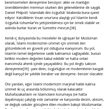
benimsemeleri deneyimine benziyor: aklın ve mantığın
önerdiklerinden memnun olurken dini geleneklerine de saygılı.
Daniel Philpott 'islamdaki dini özgürlük' kitabında buna işaret
ediyor: Katoliklerin ‘insan onur’una ulaştığı yol İslam’ın kendi
‘özgürlük tohumlar’’ını yetiştirebilmesi için bir örnek olabilir ve
aslında bunlar Kuran ve Sünnette mevcut.[38]
Kendi iç dünyasında bu meseleler ile uğraşan bir Müslüman
olarak, İslami modernizmin ümmet için ümmeti ileri
götürebilecek en güvenli yol olduğuna inanıyorum. Bu yol,
İslam’ın temel değerlerine sadık kalmamızı sağlayabilir, bunun
birlikte modern değerleri kabul edebilir ve hatta onları
inancımızla ahenk içinde yaşayabiliriz. Bu yol Anglo sakson
deneyimine[39] -yani dinin, özgürlüğün ve modernitenin kavgalı
değil barışçıl bir şekilde beraber var deneyime- benzer olacaktır.
Öte yandan, eğer İslami modernizm marjinal halde kalırsa
ümmet iki uç arasında bölünmüş olarak kalacaktır:
Muhafazakarların ve İslamcıların korumaya (ve hatta
dayatmaya) çalıştığı eski zamanlar ve karşısında deizm, ateizm,
ve değişik seküler görüşlere itilen modern bakışlı Müslümanlar.