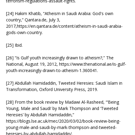
terrorism-regulations-assault-rights.
[24] Hakim Khatib, “Atheism in Saudi Arabia: God's own
country,” Qantara.de, July 3,
2017,https://en.qantara.de/content/atheism-in-saudi-arabia-
gods-own-country.
[25] Ibid.
[26] “Is Gulf youth increasingly drawn to atheism?,” The
National, August 19, 2012, https://www.thenational.ae/is-gulf-
youth-increasingly-drawn-to-atheism-1.360041.
[27] Abdullah Hamidaddin, Tweeted Heresies: Saudi Islam in
Transformation, Oxford University Press, 2019.
[28] From the book review by Madawi Al-Rasheed, “‘Being
Young, Male and Saudi’ by Mark Thompson and ‘Tweeted
Heresies’ by Abdullah Hamidaddin,”
https://blogs.lse.ac.uk/mec/2020/03/02/book-review-being-
young-male-and-saudi-by-mark-thompson-and-tweeted-
heresies-by-abdullah-hamidaddin/.