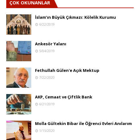
ÇOK OKUNANLAR
İslam’ın Büyük Çıkmazı: Kölelik Kurumu
6/22/2019
Ankesör Yalanı
5/04/2019
Fethullah Gülen'e Açık Mektup
7/22/2020
AKP, Cemaat ve Çiftlik Bank
6/21/2019
Molla Gültekin Bibar ile Öğrenci Evleri Anılarım
1/15/2020