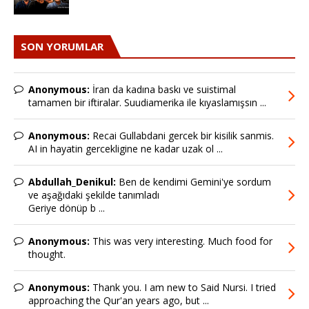
SON YORUMLAR
Anonymous:
İran da kadına baskı ve suistimal
tamamen bir iftiralar. Suudiamerika ile kıyaslamışsın ...
Anonymous:
Recai Gullabdani gercek bir kisilik sanmis.
AI in hayatin gercekligine ne kadar uzak ol ...
Abdullah_Denikul:
Ben de kendimi Gemini'ye sordum
ve aşağıdaki şekilde tanımladı
Geriye dönüp b ...
Anonymous:
This was very interesting. Much food for
thought.
Anonymous:
Thank you. I am new to Said Nursi. I tried
approaching the Qur'an years ago, but ...