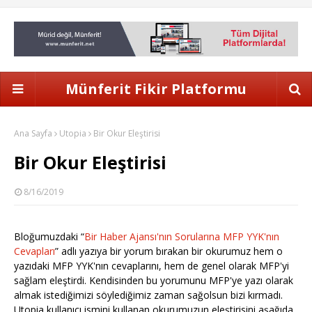
Münferit Fikir Platformu
Ana Sayfa
Utopia
Bir Okur Eleştirisi
Bir Okur Eleştirisi
8/16/2019
Bloğumuzdaki “
Bir Haber Ajansı'nın Sorularına MFP YYK'nın
Cevapları
” adlı yazıya bir yorum bırakan bir okurumuz hem o
yazıdaki MFP YYK'nın cevaplarını, hem de genel olarak MFP'yi
sağlam eleştirdi. Kendisinden bu yorumunu MFP'ye yazı olarak
almak istediğimizi söylediğimiz zaman sağolsun bizi kırmadı.
Utopia kullanıcı ismini kullanan okurumuzun eleştirisini aşağıda