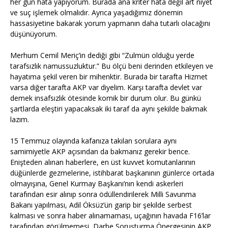
her gün hata yapıyorum. Burada ana kriter hata değil art niyet
ve suç işlemek olmalıdır. Ayrıca yaşadığımız dönemin
hassasiyetine bakarak yorum yapmanın daha tutarlı olacağını
düşünüyorum.
Merhum Cemil Meriç’in dediği gibi “Zulmün olduğu yerde
tarafsızlık namussuzluktur.” Bu ölçü beni derinden etkileyen ve
hayatıma şekil veren bir mihenktir. Burada bir tarafta Hizmet
varsa diğer tarafta AKP var diyelim. Karşı tarafta devlet var
demek insafsızlık ötesinde komik bir durum olur. Bu günkü
şartlarda eleştiri yapacaksak iki taraf da aynı şekilde bakmak
lazım.
15 Temmuz olayında kafanıza takılan sorulara aynı
samimiyetle AKP açısından da bakmanız gerekir bence.
Enişteden alınan haberlere, en üst kuvvet komutanlarının
düğünlerde gezmelerine, istihbarat başkanının günlerce ortada
olmayışına, Genel Kurmay Başkanı’nın kendi askerleri
tarafından esir alınıp sonra ödüllendirilerek Milli Savunma
Bakanı yapılması, Adil Öksüz’ün garip bir şekilde serbest
kalması ve sonra haber alınamaması, uçağının havada F16’lar
tarafından görülmemesi, Darbe Soruşturma Önergesinin AKP