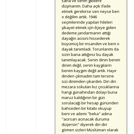
sana ve senin gibilere
düşmanım. Daha açık ifade
etmek gerekirse sen neyse ben
o değilim artık. 1946
seçimlerinde yapılan hileleri
şikayet etmek için ilçeye giden
dedeme jandarmanın attığı
dayağın acısını hissederek
büyümüş bir insandım ve beni o
dayak tanımladı. Torunlarımı da
sizin bana attığınız bu dayak
tanımlayacak. Senin dinin benim
dinim değil, senin kaygıların
benim kaygım değil artık. Hayır
dinden çıkmadım tam tersine
sizi dinimden çıkardım. Diri diri
mezara sokulan kız çocuklarına
hangi günahından dolayı buna
maruz kaldığının bir gün
sorulacağı bir hesap gününden
bahseden bir kitabı okuyup
beni ve ailemi "beka" adına
"acırsan acınacak duruma
düşersin" diyerek diri diri
gömen sizleri Müslüman olarak