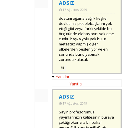
ADSIZ
17 Ağustos, 2019
dostum ağzına sağlık keşke
devletimiz pkk elebaşlarını yok
ettiği gibi veya farklı şekilde bu
örgütünde elebaşlarını yok etse
çünkü başka yolu yok bu ur
metastaz yapmış diğer
ülkelerden besleniyor ve en
sonunda bunu yapmak
zorunda kalacak
Sil
Yanıtlar
Yanıtla
ADSIZ
17 Ağustos, 2019
Sayın profesörümüz
yayınlarınızın kalitesinin buraya
çektiği okurlara bir bakar
mısınız? 'Bu necip millet', hiç