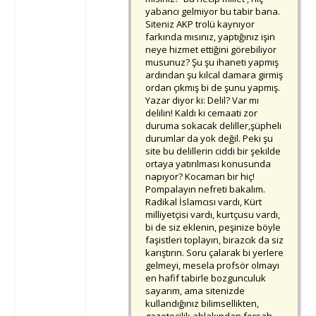
yabancı gelmiyor bu tabir bana.
Siteniz AKP trolü kaynıyor
farkında mısınız, yaptığınız işin
neye hizmet ettiğini görebiliyor
musunuz? Şu şu ihaneti yapmış
ardından şu kılcal damara girmiş
ordan çıkmış bi de şunu yapmış.
Yazar diyor ki: Delil? Var mı
delilin! Kaldı ki cemaati zor
duruma sokacak deliller,şüpheli
durumlar da yok değil. Peki şu
site bu delillerin ciddi bir şekilde
ortaya yatırılması konusunda
napıyor? Kocaman bir hiç!
Pompalayın nefreti bakalım.
Radikal İslamcısı vardı, Kürt
milliyetçisi vardı, kurtçusu vardı,
bi de siz eklenin, peşinize böyle
faşistleri toplayın, birazcık da siz
karıştırın. Soru çalarak bi yerlere
gelmeyi, mesela profsör olmayı
en hafif tabirle bozgunculuk
sayarım, ama sitenizde
kullandığınız bilimsellikten,