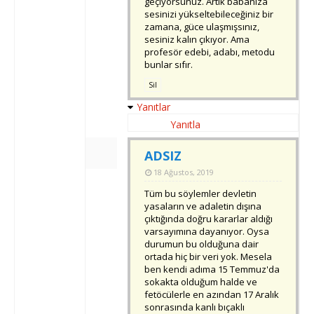
geçiyorsunuz. Artık babanıza
sesinizi yükseltebileceğiniz bir
zamana, güce ulaşmışsınız,
sesiniz kalın çıkıyor. Ama
profesör edebi, adabı, metodu
bunlar sıfır.
Sil
Yanıtlar
Yanıtla
ADSIZ
18 Ağustos, 2019
Tüm bu söylemler devletin
yasaların ve adaletin dışına
çıktığında doğru kararlar aldığı
varsayımına dayanıyor. Oysa
durumun bu olduğuna dair
ortada hiç bir veri yok. Mesela
ben kendi adıma 15 Temmuz'da
sokakta olduğum halde ve
fetöcülerle en azından 17 Aralık
sonrasında kanlı bıçaklı