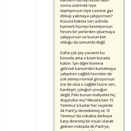
kanserli hücreyi kestin attın
sonra üzerinde niye
tepiniyorsun niye üzerine gaz
döküp yakmaya çalışıyorsun?
Kusura bakma sen aslında
kanserli hücreyi kesmiyorsun
hıncını bir yerlerden çıkarmaya
çalışıyorsun ve bunun kim
olduğu da umrunda değil.
Daha çok şey yazarım bu
konuda ama o kısım burada
kalsın. İşin diğer kısmına
gelirsek kanserden kurtulmaya
çalışırken sağlıklı hücreleri de
yok etmeyi normal görüyorsun
(ne de olsa o sağlıklı hücre sen,
kardeşin, çoluğun çocuğun
değil). Peki bunun maliyetini hiç
düşündün mü? Mesela ben 15
Temmuz'a kadar her seçimde
Ak Parti'yi desteklemiş ve 15
Temmuz'da sokakta darbeye
karşı direnmiş bir insan olarak
gelinen noktada Ak Parti'ye,