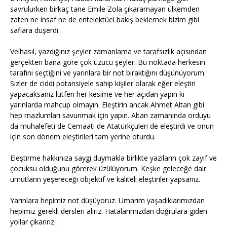
savrulurken birkaç tane Emile Zola çıkaramayan ülkemden
zaten ne insaf ne de entelektüel bakış beklemek bizim gibi
saflara düşerdi.
Velhasıl, yazdığınız şeyler zamanlama ve tarafsızlık açısından
gerçekten bana göre çok üzücü şeyler. Bu noktada herkesin
tarafını seçtiğini ve yarınlara bir not bıraktığını düşünüyorum.
Sizler de ciddi potansiyele sahip kişiler olarak eğer eleştiri
yapacaksanız lütfen her kesime ve her açıdan yapın ki
yarınlarda mahcup olmayın. Eleştirin ancak Ahmet Altan gibi
hep mazlumları savunmak için yapın. Altan zamanında orduyu
da muhalefeti de Cemaati de Atatürkçüleri de eleştirdi ve onun
için son dönem eleştirileri tam yerine oturdu.
Eleştirme hakkınıza saygı duymakla birlikte yazıların çok zayıf ve
çocuksu olduğunu görerek üzülüyorum. Keşke geleceğe dair
umutların yeşereceği objektif ve kaliteli eleştiriler yapsanız.
Yarınlara hepimiz not düşüyoruz. Umarım yaşadıklarımızdan
hepimiz gerekli dersleri alırız. Hatalarımızdan doğrulara giden
yollar çıkarırız…