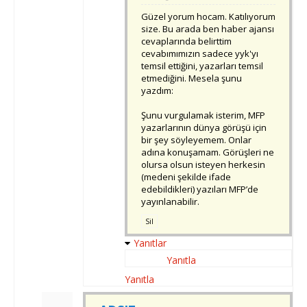
Güzel yorum hocam. Katılıyorum
size. Bu arada ben haber ajansı
cevaplarında belirttim
cevabımımızın sadece yyk'yı
temsil ettiğini, yazarları temsil
etmediğini. Mesela şunu
yazdım:
Şunu vurgulamak isterim, MFP
yazarlarının dünya görüşü için
bir şey söyleyemem. Onlar
adına konuşamam. Görüşleri ne
olursa olsun isteyen herkesin
(medeni şekilde ifade
edebildikleri) yazıları MFP’de
yayınlanabilir.
Sil
Yanıtlar
Yanıtla
Yanıtla