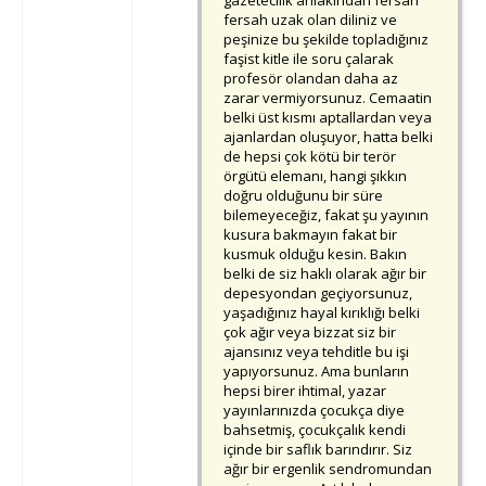
gazetecilik ahlakından fersah
fersah uzak olan diliniz ve
peşinize bu şekilde topladığınız
faşist kitle ile soru çalarak
profesör olandan daha az
zarar vermiyorsunuz. Cemaatin
belki üst kısmı aptallardan veya
ajanlardan oluşuyor, hatta belki
de hepsi çok kötü bir terör
örgütü elemanı, hangi şıkkın
doğru olduğunu bir süre
bilemeyeceğiz, fakat şu yayının
kusura bakmayın fakat bir
kusmuk olduğu kesin. Bakın
belki de siz haklı olarak ağır bir
depesyondan geçiyorsunuz,
yaşadığınız hayal kırıklığı belki
çok ağır veya bizzat siz bir
ajansınız veya tehditle bu işi
yapıyorsunuz. Ama bunların
hepsi birer ihtimal, yazar
yayınlarınızda çocukça diye
bahsetmiş, çocukçalık kendi
içinde bir saflık barındırır. Siz
ağır bir ergenlik sendromundan