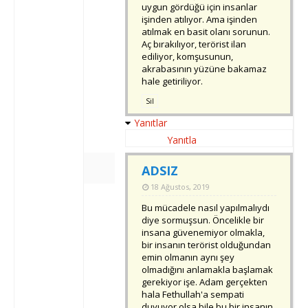
uygun gördüğü için insanlar
işinden atılıyor. Ama işinden
atılmak en basit olanı sorunun.
Aç bırakılıyor, terörist ilan
ediliyor, komşusunun,
akrabasının yüzüne bakamaz
hale getiriliyor.
Sil
Yanıtlar
Yanıtla
ADSIZ
18 Ağustos, 2019
Bu mücadele nasıl yapılmalıydı
diye sormuşsun. Öncelikle bir
insana güvenemiyor olmakla,
bir insanın terörist olduğundan
emin olmanın aynı şey
olmadığını anlamakla başlamak
gerekiyor işe. Adam gerçekten
hala Fethullah'a sempati
duyuyor olsa bile bu bir insanın