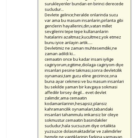
surukleyenler bundan en birinci derecede
sucludur...
Devlete gelince;heralde onlarinda sucu
var ama bu masum insanlarin,pirlanta gibi
genclerin hayallerini,din,vatan millet
sevgilerini tepe tepe kullananlarin
hatalarini azaltmaz,kucultmez,yok etmez
bunu iyice anlayin artik.....
Devletimiz ne zaman muhtesemdiki,ne
zaman adildi ki...
cemaatin once bu kadar insani iyilige
cagiriyorum,egitime,diolaga cagiriyom diye
insanlari pesine takmasi,sonra devletcilik
oynamasi,tam gucu eline gecirince,ona
buna ayar cekmesi ve bu masum insanlari
bu sekilde yaman bir kavgaya sokmasi
affedilir birsey degil... evet devlet
zalimdir,ama cemaatin
kodamanlarinin,hesapsiz,plansiz
kahramancilik oynamalari,tabandaki
insanlari tahammulu imkansiz bir cileye
sokmustur.cemaatin basindakiler
sucludur,hala sucsuzum diye ortalikta
yuzsuzce dolasmaktadirlar ve zalimdirler
hemde ne yaptiklarinin farkina varmayan