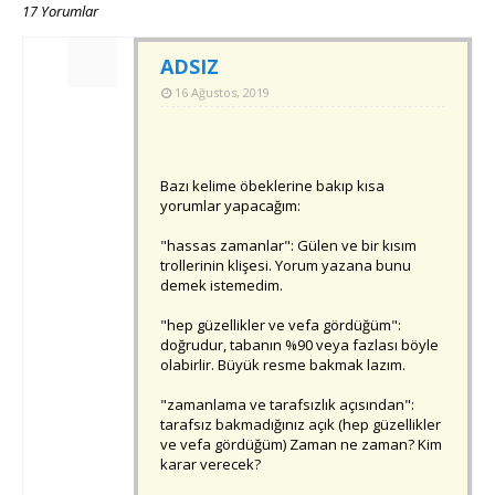
17 Yorumlar
ADSIZ
16 Ağustos, 2019
Bazı kelime öbeklerine bakıp kısa
yorumlar yapacağım:
"hassas zamanlar": Gülen ve bir kısım
trollerinin klişesi. Yorum yazana bunu
demek istemedim.
"hep güzellikler ve vefa gördüğüm":
doğrudur, tabanın %90 veya fazlası böyle
olabirlir. Büyük resme bakmak lazım.
"zamanlama ve tarafsızlık açısından":
tarafsız bakmadığınız açık (hep güzellikler
ve vefa gördüğüm) Zaman ne zaman? Kim
karar verecek?