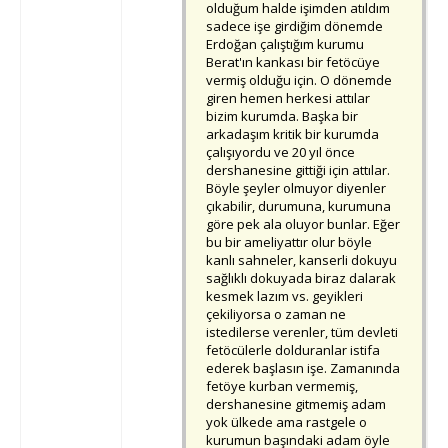
olduğum halde işimden atıldım
sadece işe girdiğim dönemde
Erdoğan çalıştığım kurumu
Berat'ın kankası bir fetöcüye
vermiş olduğu için. O dönemde
giren hemen herkesi attılar
bizim kurumda. Başka bir
arkadaşım kritik bir kurumda
çalışıyordu ve 20 yıl önce
dershanesine gittiği için attılar.
Böyle şeyler olmuyor diyenler
çıkabilir, durumuna, kurumuna
göre pek ala oluyor bunlar. Eğer
bu bir ameliyattır olur böyle
kanlı sahneler, kanserli dokuyu
sağlıklı dokuyada biraz dalarak
kesmek lazım vs. geyikleri
çekiliyorsa o zaman ne
istedilerse verenler, tüm devleti
fetöcülerle dolduranlar istifa
ederek başlasın işe. Zamanında
fetöye kurban vermemiş,
dershanesine gitmemiş adam
yok ülkede ama rastgele o
kurumun başındaki adam öyle