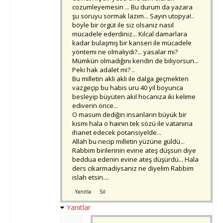
cozumleyemesin ... Bu durum da yazara
şu soruyu sormak lazım... Sayın utopya!..
böyle bir örgüt ile siz olsanız nasıl
mücadele ederdiniz... Kılcal damarlara
kadar bulaşmış bir kanseri ile mücadele
yöntemi ne olmalıydı?... yasalar mı?
Mümkün olmadığını kendin de biliyorsun...
Peki hak adalet mi? ..
Bu milletin akli akli ile dalga geçmekten
vazgeçip bu habis uru 40 yil boyunca
besleyip büyüten akıl hocaniza iki kelime
ediverin önce...
O masum dediğin insanların büyük bir
kısmı hala o hainin tek sözü ile vatanına
ihanet edecek potansiyelde...
Allah bu necip milletin yüzüne güldü...
Rabbim birilerinin evine ateş düşsun diye
beddua edenin evine ateş düşürdü... Hala
ders cikarmadiysaniz ne diyelim Rabbim
ıslah etsin....
Yanıtla
Sil
Yanıtlar