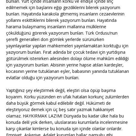
bunları. Yurt içinde insanların korku ve endişe içinde linç
edilmemek için başlarını eğip gezdiklerini bilerek yazıyorum
bunları. Hayatında karakola gitmemiş insanların cezaevlerinin
yollarını eskittiklerini bilerek yazıyorum bunları. Hayatında
harama bulaşmamış insanların mallarına mülklerine
çöküldüğünü görerek yazıyorum bunları. Türk Ordusu’nun
şerefli generalleri don gömlek yerlerde sürünürken
yayınlayanlar yapılan mahkemeleri yayınlamaktan korktuğu için
yazıyorum bunları. Fırat adında bir çocuk tedavi için yurtdışına
götürülmek istenirken ailesinden dolayı ölüme mahkûm edildiği
için yazıyorum bunları. Abisinin yerine hapse atılan kardeşler,
kocasının yerine tutuklanan eşler, babasının yanında tutuklanan
evlatlar olduğu için yazıyorum bunları.
Yaptığınız şey eleştirmek değil, eleştiri olsa öpüp başıma
koyarım. Korku yüzünden en ufak hataları korkunç zulümlerden
daha büyük görmek kabul edilebilir değil. Hükümeti de
eleştiriyoruz demek için üç beş satır yazmak hakkaniyet
olamaz. HAYKIRMAK LAZIM! Dünyada bu kadar ülke hala bu
konuda delil yok derken, uluslararası kurumlarla incelenmesine
karşı çıkanlar kimlerse bu konuda işin içinde olanlar onlardır.
Emniyet, Askeriye, Adalet kurumları hallaç pamuğu gibi