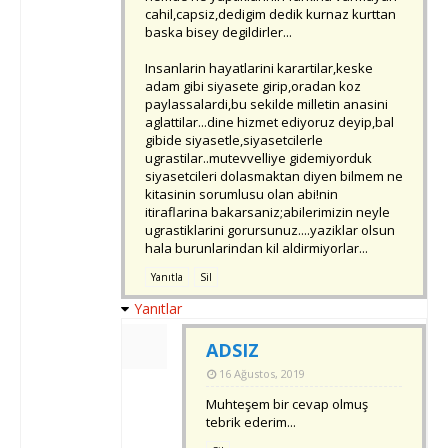
cahil,capsiz,dedigim dedik kurnaz kurttan
baska bisey degildirler...
Insanlarin hayatlarini karartilar,keske
adam gibi siyasete girip,oradan koz
paylassalardi,bu sekilde milletin anasini
aglattilar...dine hizmet ediyoruz deyip,bal
gibide siyasetle,siyasetcilerle
ugrastilar..mutevvelliye gidemiyorduk
siyasetcileri dolasmaktan diyen bilmem ne
kitasinin sorumlusu olan abi!nin
itiraflarina bakarsaniz;abilerimizin neyle
ugrastiklarini gorursunuz....yaziklar olsun
hala burunlarindan kil aldirmiyorlar...
Yanıtla
Sil
Yanıtlar
ADSIZ
16 Ağustos, 2019
Muhteşem bir cevap olmuş
tebrik ederim...