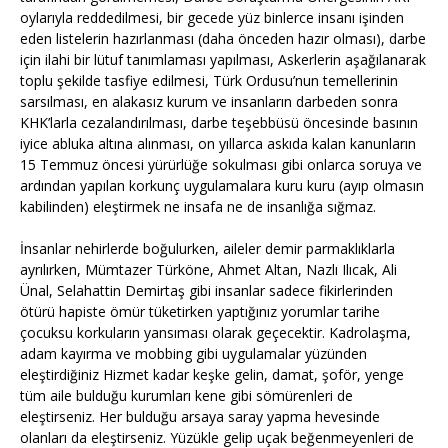
oylarıyla reddedilmesi, bir gecede yüz binlerce insanı işinden
eden listelerin hazırlanması (daha önceden hazır olması), darbe
için ilahi bir lütuf tanımlaması yapılması, Askerlerin aşağılanarak
toplu şekilde tasfiye edilmesi, Türk Ordusu’nun temellerinin
sarsılması, en alakasız kurum ve insanların darbeden sonra
KHK’larla cezalandırılması, darbe teşebbüsü öncesinde basının
iyice abluka altına alınması, on yıllarca askıda kalan kanunların
15 Temmuz öncesi yürürlüğe sokulması gibi onlarca soruya ve
ardından yapılan korkunç uygulamalara kuru kuru (ayıp olmasın
kabilinden) eleştirmek ne insafa ne de insanlığa sığmaz.
İnsanlar nehirlerde boğulurken, aileler demir parmaklıklarla
ayrılırken, Mümtazer Türköne, Ahmet Altan, Nazlı Ilıcak, Ali
Ünal, Selahattin Demirtaş gibi insanlar sadece fikirlerinden
ötürü hapiste ömür tüketirken yaptığınız yorumlar tarihe
çocuksu korkuların yansıması olarak geçecektir. Kadrolaşma,
adam kayırma ve mobbing gibi uygulamalar yüzünden
eleştirdiğiniz Hizmet kadar keşke gelin, damat, şoför, yenge
tüm aile bulduğu kurumları kene gibi sömürenleri de
eleştirseniz. Her bulduğu arsaya saray yapma hevesinde
olanları da eleştirseniz. Yüzükle gelip uçak beğenmeyenleri de