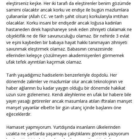
eleştirseniz keşke. Her iki tarafı da eleştirenler benim gözümde
samimi olacaktır ancak korku ve endişe ile bugün mazlumlara
çullananlar (Allah CC. ve tarih şahit olsun) korkularıyla imtihan
olacaklar. Korku insani bir endişedir ancak loğusa kadınları
hastaneden direk hapishaneye sevk eden zihniyeti cilalamak ne
objektiflik ne de fikir savunuculuğu olamaz. Bir nehirde 3 evlat
ve eşini kaybeden bir babaya hayat hakkı tanımayan zihniyeti
savunmak eleştirmek olamaz. Babasının cenazesinde
ellerinden kelepçe çözülmeyen akademisyenleri görmemek
ufak tefek ayrıntıları kaçırmak olamaz.
Tarih yaşadığımız hadiselerin benzerleriyle dopdolu. Her
dönemde zalimler ve mazlumlar olur ancak teknolojinin ve
haber ağlarının bu kadar yaygın olduğu bir dönemde hakikat
uzun süre gizlenemez. Kendi aleyhlerine en ufak bir habere bile
yayın yasağı getirenler ancak masumlara atılan iftiraları manşet
manşet yayanlar elbette bir gün utanç içinde başlarını öne
eğeceklerdir.
Hamaset yapmıyorum. Yurtdışında insanların ülkelerinden
uzakta ne şartlarda yaşamaya çalıştıklarını görerek yazıyorum