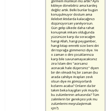
görmem mümkün mü artık? Aynı
kıbleye dönebiliriz ama kardeş
değiliz artık. Belki bunlar bugün
konuşulmuyor dostum ama
ilelebet iktidarda kalacağınızı
düşünüyorsan yanılıyorsun.
Gün gelip ülkede daha rahat
konuşmak imkanı olduğunda
yüzünüze karşı da soracağım
hangi Allah, hangi peygamber,
hangi kitap emretti size beni diri
diri toprağa gömmenizi diye. Ve
o zaman o dini çocuklarınıza
karşı bile savunamayacaksınız
zira İslam dini "acırsanız
acınacak hale düşersiniz" diyen
bir din olmadı hiç bir zaman (bu
arada cahiliye Arapları zevk
olsun diye mi gömüyorlardı
kızlarını acaba? Onların da bir
takım beka kaygıları yok muydu
bu zulümlerinin arkasında? Tüm
zalimlerin bir gerekçesi yok mu
zulümlerini meşrulaştırmak
için?).