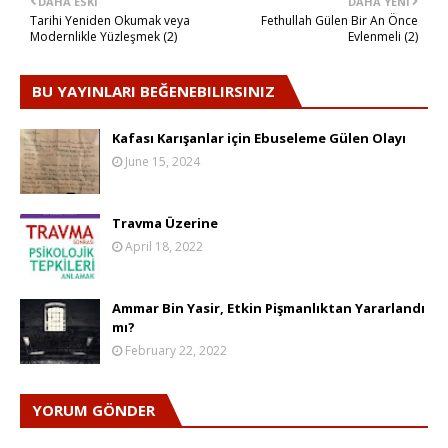
DAHA ESKI
DAHA YENI
Tarihi Yeniden Okumak veya
Fethullah Gülen Bir An Önce
Modernlikle Yüzleşmek (2)
Evlenmeli (2)
BU YAYINLARI BEĞENEBILIRSINIZ
Kafası Karışanlar için Ebuseleme Gülen Olayı
June 15, 2024
Travma Üzerine
April 18, 2022
Ammar Bin Yasir, Etkin Pişmanlıktan Yararlandı
mı?
February 22, 2022
YORUM GÖNDER