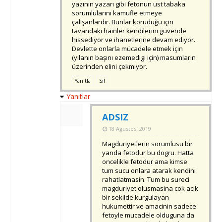
yazının yazarı gibi fetonun ust tabaka
sorumlularını kamufle etmeye
çalışanlardır. Bunlar koruduğu için
tavandaki hainler kendilerini güvende
hissediyor ve ihanetlerine devam ediyor.
Devlette onlarla mücadele etmek için
(yılanın başını ezemedigi için) masumların
üzerinden elini çekmiyor.
Yanıtla
Sil
Yanıtlar
ADSIZ
18 Ağustos, 2019
Magduriyetlerin sorumlusu bir
yanda fetodur bu dogru. Hatta
oncelikle fetodur ama kimse
tum sucu onlara atarak kendini
rahatlatmasin. Tum bu sureci
magduriyet olusmasina cok acik
bir sekilde kurgulayan
hukumettir ve amacinin sadece
fetoyle mucadele olduguna da