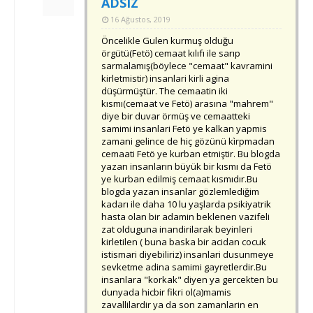
ADSIZ
16 Ağustos, 2019
Öncelikle Gulen kurmuş olduğu
örgütü(Fetö) cemaat kılıfı ile sarıp
sarmalamış(böylece "cemaat" kavramini
kirletmistir) insanlari kirli agina
düşürmüştür. The cemaatin iki
kısmı(cemaat ve Fetö) arasına "mahrem"
diye bir duvar örmüş ve cemaatteki
samimi insanlari Fetö ye kalkan yapmis
zamani gelince de hiç gözünü kìrpmadan
cemaati Fetö ye kurban etmiştir. Bu blogda
yazan insanların büyük bir kısmı da Fetö
ye kurban edilmiş cemaat kısmıdır.Bu
blogda yazan insanlar gözlemlediğim
kadarı ile daha 10 lu yaşlarda psikiyatrik
hasta olan bir adamin beklenen vazifeli
zat olduguna inandirilarak beyinleri
kirletilen ( buna baska bir acidan cocuk
istismari diyebiliriz) insanlari dusunmeye
sevketme adina samimi gayretlerdir.Bu
insanlara "korkak" diyen ya gercekten bu
dunyada hicbir fikri ol(a)mamis
zavallilardir ya da son zamanlarin en