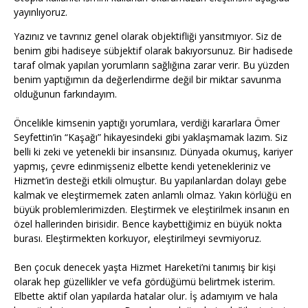
yayınlıyoruz.
Yazınız ve tavrınız genel olarak objektifliği yansıtmıyor. Siz de
benim gibi hadiseye sübjektif olarak bakıyorsunuz. Bir hadisede
taraf olmak yapılan yorumların sağlığına zarar verir. Bu yüzden
benim yaptığımın da değerlendirme değil bir miktar savunma
olduğunun farkındayım.
Öncelikle kimsenin yaptığı yorumlara, verdiği kararlara Ömer
Seyfettin’in “Kaşağı” hikayesindeki gibi yaklaşmamak lazım. Siz
belli ki zeki ve yetenekli bir insansınız. Dünyada okumuş, kariyer
yapmış, çevre edinmişseniz elbette kendi yetenekleriniz ve
Hizmet’in desteği etkili olmuştur. Bu yapılanlardan dolayı gebe
kalmak ve eleştirmemek zaten anlamlı olmaz. Yakın körlüğü en
büyük problemlerimizden. Eleştirmek ve eleştirilmek insanın en
özel hallerinden birisidir. Bence kaybettiğimiz en büyük nokta
burası. Eleştirmekten korkuyor, eleştirilmeyi sevmiyoruz.
Ben çocuk denecek yaşta Hizmet Hareketi’ni tanımış bir kişi
olarak hep güzellikler ve vefa gördüğümü belirtmek isterim.
Elbette aktif olan yapılarda hatalar olur. İş adamıyım ve hala