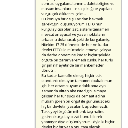
sonrası uygulamalarının adaletsizligine ve
masum insanların ceza çektiğine yapılan
vurgu çok dikkatimi çekti...
Bu konuya bir de şu açıdan bakmak
gerektiğini düşünüyorum. FETÖ nun
kurgulayıcısı olan zat, sistemi tamamen
mevcut anayasal ve yasal noktaların
arkasına dolanacak şekilde kurgulamiş.
Nitekim 17-25 döneminde her ne kadar
devlet FETÖ ile mücadele etmeye çalışsa
da darbe dönemine kadar hiçbir şekilde
örgüte bir zarar veremedi çünkü her türlü
girişim nihayetinde bir mahkemeden
döndü ...
Bu kadar kamufle olmuş, hiçbir etik
standardı olmayan tamamen bukalemun
gibi her ortama uyum odaklı ama aynı
zamanda alttan alta istediğini almaya
çalışan her tür suçu da cemaat adına
mubah gören bir örgüt ile günümüzdeki
hiç bir devletin yasaları baş edemezdi.
Takkiyeyi örgütün mihenk taşı haline
getiren kurgulayıcı zat bunu bilerek
yapmıştır diye düşünüyorum.. öyle ki hiçbir
devlet hiç bir yasa onu tam olarak