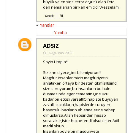
büyük ve en sinsi terör örgütü olan Fetö
den nemalanan bir kan emicidir.Vesselam.
Yanıtla
Sil
Yanıtlar
Yanıtla
ADSIZ
16 Ağustos, 2019
Sayin Utopia!!!
Size ne diyecegimi bilemiyorum!!
Magdur insanlarimizin magduriyetini
anlatirken ortaya bir destan cikmis!!!simdi
size soruyorum,bu insanlarin bu hale
dusmesinde eger cemaatin igne ucu
kadar bir etkisi varsa!!!O hapiste buyuyen
zavalli cocuklarin,hapislerde curuyen
basortulu bacilarin ah etmelerine sebep
olmuslarsa,Allah hepsinden hesap
soracaktir,ister hocaefendi olsun,ister Adil
madil olsun...
Insanlari boyle bir magduriyete