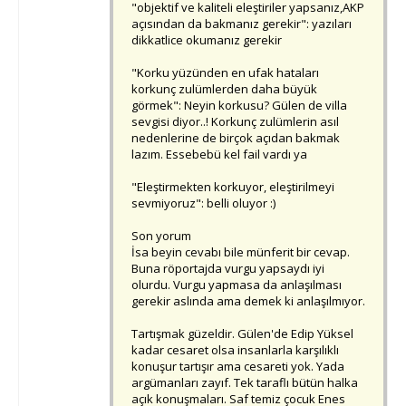
"objektif ve kaliteli eleştiriler yapsanız,AKP
açısından da bakmanız gerekir": yazıları
dikkatlice okumanız gerekir
"Korku yüzünden en ufak hataları
korkunç zulümlerden daha büyük
görmek": Neyin korkusu? Gülen de villa
sevgisi diyor..! Korkunç zulümlerin asıl
nedenlerine de birçok açıdan bakmak
lazım. Essebebü kel fail vardı ya
"Eleştirmekten korkuyor, eleştirilmeyi
sevmiyoruz": belli oluyor :)
Son yorum
İsa beyin cevabı bile münferit bir cevap.
Buna röportajda vurgu yapsaydı iyi
olurdu. Vurgu yapmasa da anlaşılması
gerekir aslında ama demek ki anlaşılmıyor.
Tartışmak güzeldir. Gülen'de Edip Yüksel
kadar cesaret olsa insanlarla karşılıklı
konuşur tartışır ama cesareti yok. Yada
argümanları zayıf. Tek taraflı bütün halka
açık konuşmaları. Saf temiz çocuk Enes