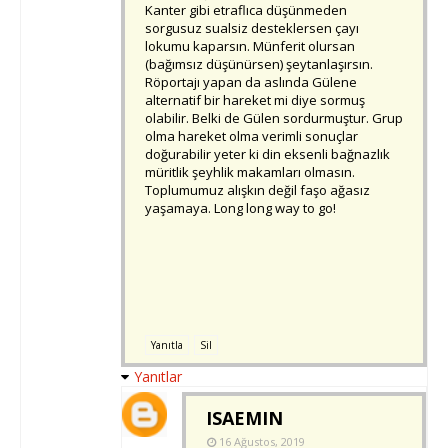
Kanter gibi etraflıca düşünmeden
sorgusuz sualsiz desteklersen çayı
lokumu kaparsın. Münferit olursan
(bağımsız düşünürsen) şeytanlaşırsın.
Röportajı yapan da aslında Gülene
alternatif bir hareket mi diye sormuş
olabilir. Belki de Gülen sordurmuştur. Grup
olma hareket olma verimli sonuçlar
doğurabilir yeter ki din eksenli bağnazlık
müritlik şeyhlik makamları olmasın.
Toplumumuz alışkın değil faşo ağasız
yaşamaya. Long long way to go!
Yanıtla
Sil
Yanıtlar
ISAEMIN
16 Ağustos, 2019