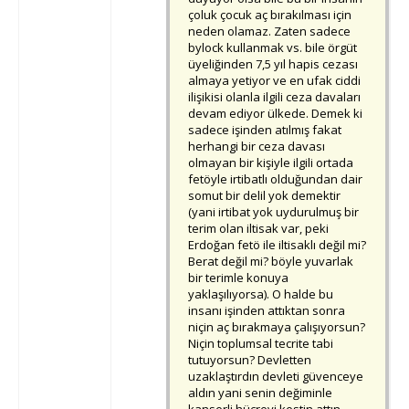
çoluk çocuk aç bırakılması için
neden olamaz. Zaten sadece
bylock kullanmak vs. bile örgüt
üyeliğinden 7,5 yıl hapis cezası
almaya yetiyor ve en ufak ciddi
ilişikisi olanla ilgili ceza davaları
devam ediyor ülkede. Demek ki
sadece işinden atılmış fakat
herhangi bir ceza davası
olmayan bir kişiyle ilgili ortada
fetöyle irtibatlı olduğundan dair
somut bir delil yok demektir
(yani irtibat yok uydurulmuş bir
terim olan iltisak var, peki
Erdoğan fetö ile iltisaklı değil mi?
Berat değil mi? böyle yuvarlak
bir terimle konuya
yaklaşılıyorsa). O halde bu
insanı işinden attıktan sonra
niçin aç bırakmaya çalışıyorsun?
Niçin toplumsal tecrite tabi
tutuyorsun? Devletten
uzaklaştırdın devleti güvenceye
aldın yani senin değiminle