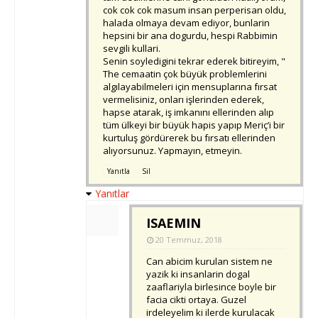
cok cok cok masum insan perperisan oldu,
halada olmaya devam ediyor, bunlarin
hepsini bir ana dogurdu, hespi Rabbimin
sevgili kullari.
Senin soyledigini tekrar ederek bitireyim, "
The cemaatin çok büyük problemlerini
algılayabilmeleri için mensuplarına fırsat
vermelisiniz, onları işlerinden ederek,
hapse atarak, iş imkanını ellerinden alıp
tüm ülkeyi bir büyük hapis yapıp Meriç’i bir
kurtuluş gördürerek bu fırsatı ellerinden
alıyorsunuz. Yapmayın, etmeyin.
Yanıtla
Sil
Yanıtlar
ISAEMIN
20 Temmuz, 2018
Can abicim kurulan sistem ne
yazik ki insanlarin dogal
zaaflariyla birlesince boyle bir
facia cikti ortaya. Guzel
irdeleyelim ki ilerde kurulacak