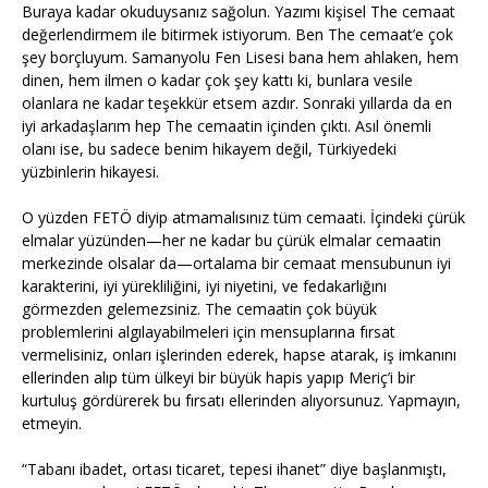
Buraya kadar okuduysanız sağolun. Yazımı kişisel The cemaat
değerlendirmem ile bitirmek istiyorum. Ben The cemaat’e çok
şey borçluyum. Samanyolu Fen Lisesi bana hem ahlaken, hem
dinen, hem ilmen o kadar çok şey kattı ki, bunlara vesile
olanlara ne kadar teşekkür etsem azdır. Sonraki yıllarda da en
iyi arkadaşlarım hep The cemaatin içinden çıktı. Asıl önemli
olanı ise, bu sadece benim hikayem değil, Türkiyedeki
yüzbinlerin hikayesi.
O yüzden FETÖ diyip atmamalısınız tüm cemaati. İçindeki çürük
elmalar yüzünden—her ne kadar bu çürük elmalar cemaatin
merkezinde olsalar da—ortalama bir cemaat mensubunun iyi
karakterini, iyi yürekliliğini, iyi niyetini, ve fedakarlığını
görmezden gelemezsiniz. The cemaatin çok büyük
problemlerini algılayabilmeleri için mensuplarına fırsat
vermelisiniz, onları işlerinden ederek, hapse atarak, iş imkanını
ellerinden alıp tüm ülkeyi bir büyük hapis yapıp Meriç’i bir
kurtuluş gördürerek bu fırsatı ellerinden alıyorsunuz. Yapmayın,
etmeyin.
“Tabanı ibadet, ortası ticaret, tepesi ihanet” diye başlanmıştı,