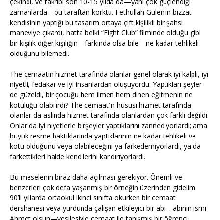
çekindi, ve takribi son 10-15 yılda da—yani çok güçlendiği
zamanlarda—bu taraftan korktu. Fethullah Gülen’in bizzat
kendisinin yaptığı bu tasarım ortaya çift kişilikli bir şahsi
maneviye çıkardı, hatta belki “Fight Club” filminde olduğu gibi
bir kişilik diğer kişiliğin—farkında olsa bile—ne kadar tehlikeli
olduğunu bilemedi.
The cemaatin hizmet tarafında olanlar genel olarak iyi kalpli, iyi
niyetli, fedakar ve iyi insanlardan oluşuyordu. Yaptıkları şeyler
de güzeldi, bir çocuğu hem ilmen hem dinen eğitmenin ne
kötülüğü olabilirdi? The cemaat’in hususi hizmet tarafında
olanlar da aslında hizmet tarafında olanlardan çok farklı değildi.
Onlar da iyi niyetlerle birşeyler yaptıklarını zannediyorlardı; ama
büyük resme baktıklarında yaptıklarının ne kadar tehlikeli ve
kötü olduğunu veya olabileceğini ya farkedemiyorlardı, ya da
farkettikleri halde kendilerini kandırıyorlardı.
Bu meselenin biraz daha açılması gerekiyor. Önemli ve
benzerleri çok defa yaşanmış bir örneğin üzerinden gidelim.
90’li yıllarda ortaokul ikinci sınıfta okurken bir cemaat
dershanesi veya yurdunda çalışan etkileyici bir abi—abinin ismi
Ahmet olsun—vesilesiyle cemaat ile tanışmış bir öğrenci