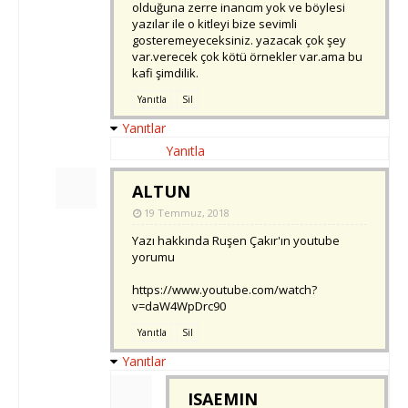
olduğuna zerre inancım yok ve böylesi
yazılar ile o kitleyi bize sevimli
gosteremeyeceksiniz. yazacak çok şey
var.verecek çok kötü örnekler var.ama bu
kafi şimdilik.
Yanıtla
Sil
Yanıtlar
Yanıtla
ALTUN
19 Temmuz, 2018
Yazı hakkında Ruşen Çakır'ın youtube
yorumu
https://www.youtube.com/watch?
v=daW4WpDrc90
Yanıtla
Sil
Yanıtlar
ISAEMIN