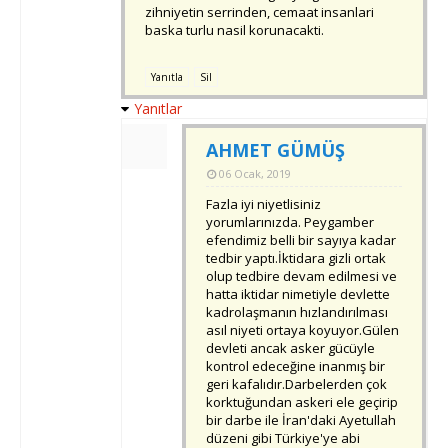
zihniyetin serrinden, cemaat insanlari
baska turlu nasil korunacakti.
Yanıtla
Sil
Yanıtlar
AHMET GÜMÜŞ
06 Ocak, 2019
Fazla iyi niyetlisiniz
yorumlarınızda. Peygamber
efendimiz belli bir sayıya kadar
tedbir yaptı.İktidara gizli ortak
olup tedbire devam edilmesi ve
hatta iktidar nimetiyle devlette
kadrolaşmanın hızlandırılması
asıl niyeti ortaya koyuyor.Gülen
devleti ancak asker gücüyle
kontrol edeceğine inanmış bir
geri kafalıdır.Darbelerden çok
korktuğundan askeri ele geçirip
bir darbe ile İran'daki Ayetullah
düzeni gibi Türkiye'ye abi