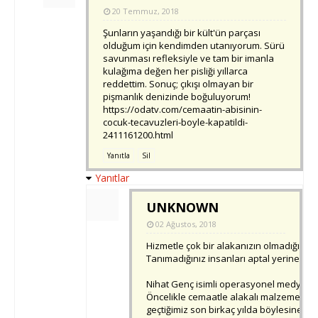
20 Temmuz, 2018
Şunların yaşandığı bir kült'ün parçası
olduğum için kendimden utanıyorum. Sürü
savunması refleksiyle ve tam bir imanla
kulağıma değen her pisliği yıllarca
reddettim. Sonuç; çıkışı olmayan bir
pişmanlık denizinde boğuluyorum!
https://odatv.com/cemaatin-abisinin-
cocuk-tecavuzleri-boyle-kapatildi-
2411161200.html
Yanıtla
Sil
Yanıtlar
UNKNOWN
02 Ağustos, 2018
Hizmetle çok bir alakanızın olmadığı üsl
Tanımadığınız insanları aptal yerine ko
Nihat Genç isimli operasyonel medya fig
Öncelikle cemaatle alakalı malzeme aray
geçtiğimiz son birkaç yılda böylesine 