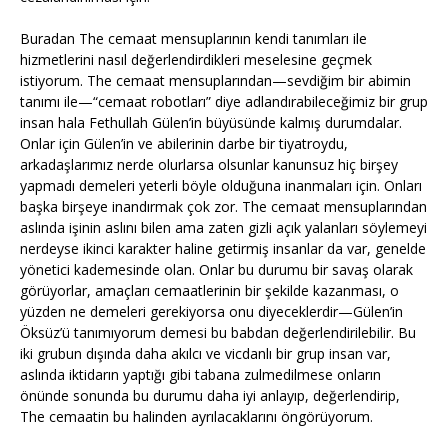
Buradan The cemaat mensuplarının kendi tanımları ile
hizmetlerini nasıl değerlendirdikleri meselesine geçmek
istiyorum. The cemaat mensuplarından—sevdiğim bir abimin
tanımı ile—“cemaat robotları” diye adlandırabileceğimiz bir grup
insan hala Fethullah Gülen’in büyüsünde kalmış durumdalar.
Onlar için Gülen’in ve abilerinin darbe bir tiyatroydu,
arkadaşlarımız nerde olurlarsa olsunlar kanunsuz hiç birşey
yapmadı demeleri yeterli böyle olduğuna inanmaları için. Onları
başka birşeye inandırmak çok zor. The cemaat mensuplarından
aslında işinin aslını bilen ama zaten gizli açık yalanları söylemeyi
nerdeyse ikinci karakter haline getirmiş insanlar da var, genelde
yönetici kademesinde olan. Onlar bu durumu bir savaş olarak
görüyorlar, amaçları cemaatlerinin bir şekilde kazanması, o
yüzden ne demeleri gerekiyorsa onu diyeceklerdir—Gülen’in
Öksüz’ü tanımıyorum demesi bu babdan değerlendirilebilir. Bu
iki grubun dışında daha akılcı ve vicdanlı bir grup insan var,
aslında iktidarın yaptığı gibi tabana zulmedilmese onların
önünde sonunda bu durumu daha iyi anlayıp, değerlendirip,
The cemaatin bu halinden ayrılacaklarını öngörüyorum.