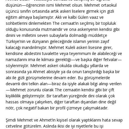
düşünün—öğrencinin ismi Mehmet olsun. Mehmet ortaokul
üçüncü sınıfın ortasında artık askeri liselere girmek için gizli
eğitim almaya başlamıştır. Aklı ve kalbi Gülen vaaz ve
sohbetlerini dinlemekten The cemaat’in seçilmiş bir topluluk
olduğu konusunda mutmaindir ve ona askeriyenin kendisi gibi
dinini ve milletini seven subaylarla dolmadığı müddetçe
Türkiye’nin ve dünyanın geleceğinde islamın yerinin zayıf
kalacağı inandırılmıştır. Mehmet Kuleli askeri lisesine girer,
kendisine abdestini tuvalette veya teyemmum ile alabileceği ve
namazlarını ima ile kılması gerektiği—ve başka diğer fetvalar—
söylenmiştir. Mehmet askeri okulda okuduğu yıllarda ve
sonrasında ya Ahmet abisiyle ya da onun tanıştırdığı başka bir
abi ile gizli görüşmelerine devam eder. Bu görüşmelerde
devamlı dini telkin alan—biraz da işiyle alakalı bilgi alınıp verilen
—Mehmet zorunlu olarak The cemaatin kendisi gibi bir çift
kişiliklilik geliştirmiştir. Bir taraftan yüreğinde dini olarak çok
hassas olmaya çalışırken, diğer taraftan dışarıdan dine değil
nötr, çok negatif bakan bir profil çizmeye çalışmaktadır.
Şimdi Mehmet ve Ahmet’in kişisel olarak yaptıklarını hata sevap
cetveline götürelim. Aslında ikisi de iyi niyetlerle bu işi