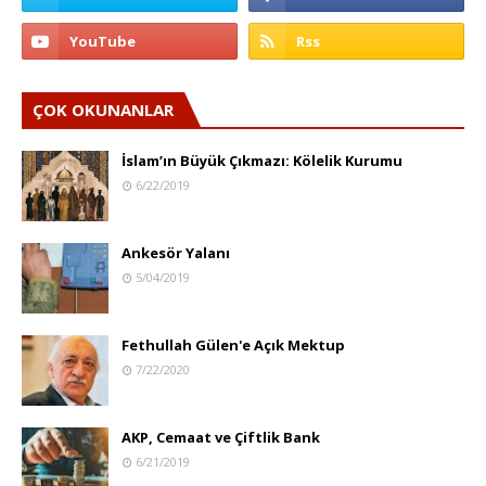
ÇOK OKUNANLAR
İslam’ın Büyük Çıkmazı: Kölelik Kurumu
6/22/2019
Ankesör Yalanı
5/04/2019
Fethullah Gülen'e Açık Mektup
7/22/2020
AKP, Cemaat ve Çiftlik Bank
6/21/2019