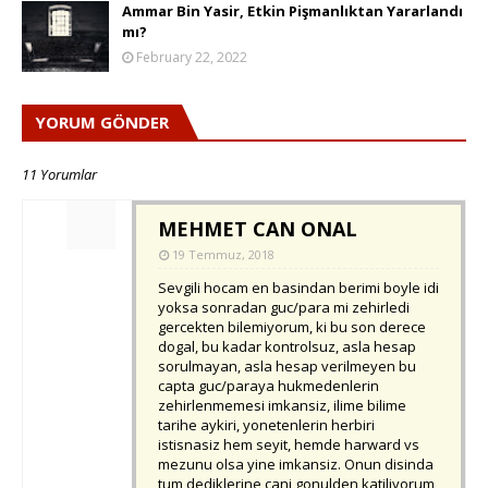
Ammar Bin Yasir, Etkin Pişmanlıktan Yararlandı
mı?
February 22, 2022
YORUM GÖNDER
11 Yorumlar
MEHMET CAN ONAL
19 Temmuz, 2018
Sevgili hocam en basindan berimi boyle idi
yoksa sonradan guc/para mi zehirledi
gercekten bilemiyorum, ki bu son derece
dogal, bu kadar kontrolsuz, asla hesap
sorulmayan, asla hesap verilmeyen bu
capta guc/paraya hukmedenlerin
zehirlenmemesi imkansiz, ilime bilime
tarihe aykiri, yonetenlerin herbiri
istisnasiz hem seyit, hemde harward vs
mezunu olsa yine imkansiz. Onun disinda
tum dediklerine cani gonulden katiliyorum,