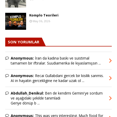
Komplo Teorileri
May 06, 2026
SON YORUMLAR
Anonymous:
İran da kadına baskı ve suistimal
tamamen bir iftiralar. Suudiamerika ile kıyaslamışsın ...
Anonymous:
Recai Gullabdani gercek bir kisilik sanmis.
AI in hayatin gercekligine ne kadar uzak ol ...
Abdullah_Denikul:
Ben de kendimi Gemini'ye sordum
ve aşağıdaki şekilde tanımladı
Geriye dönüp b ...
Anonymous:
This was very interesting. Much food for