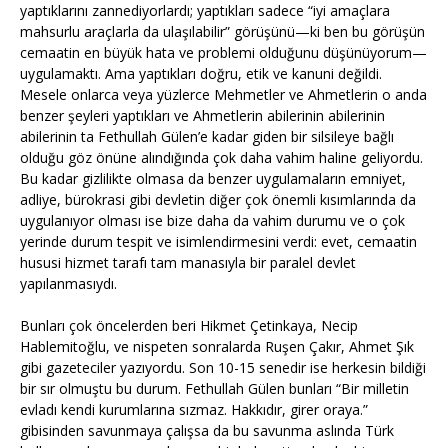
yaptıklarını zannediyorlardı; yaptıkları sadece “iyi amaçlara
mahsurlu araçlarla da ulaşılabilir” görüşünü—ki ben bu görüşün
cemaatin en büyük hata ve problemi olduğunu düşünüyorum—
uygulamaktı. Ama yaptıkları doğru, etik ve kanuni değildi.
Mesele onlarca veya yüzlerce Mehmetler ve Ahmetlerin o anda
benzer şeyleri yaptıkları ve Ahmetlerin abilerinin abilerinin
abilerinin ta Fethullah Gülen’e kadar giden bir silsileye bağlı
olduğu göz önüne alındığında çok daha vahim haline geliyordu.
Bu kadar gizlilikte olmasa da benzer uygulamaların emniyet,
adliye, bürokrasi gibi devletin diğer çok önemli kısımlarında da
uygulanıyor olması ise bize daha da vahim durumu ve o çok
yerinde durum tespit ve isimlendirmesini verdi: evet, cemaatin
hususi hizmet tarafı tam manasıyla bir paralel devlet
yapılanmasıydı.
Bunları çok öncelerden beri Hikmet Çetinkaya, Necip
Hablemitoğlu, ve nispeten sonralarda Ruşen Çakır, Ahmet Şık
gibi gazeteciler yazıyordu. Son 10-15 senedir ise herkesin bildiği
bir sır olmuştu bu durum. Fethullah Gülen bunları “Bir milletin
evladı kendi kurumlarına sızmaz. Hakkıdır, girer oraya.”
gibisinden savunmaya çalışsa da bu savunma aslında Türk