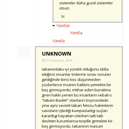
sistemler daha guzel sistemler
olsun.
Sil
Yanıtlar
Yanıtla
Yanıtla
UNKNOWN
19 Temmuz, 2018
tabanındaku iyi yürekli olduğunu iddia
ettiğiniz insanlar önlerine sınav soruları
geldiğinde ikinci kez düşünmeden
yüzbinlerce insanın hakkıni yemekte bir
beş görmüyordu. intihar eden bunalıma
giren hakkı yenen bu insanların vebali o
"tabanı ibadet" olanların boynundadır.
yine aynı sevimli taban fetocu hakimlerin
savcıların işlediği kumpasladigi suçları
kararttigi hayatları izlerken tatlı tatlı
devletin kurumlarına torpille girmekte bir
beş görmüyordu. tabanının masum