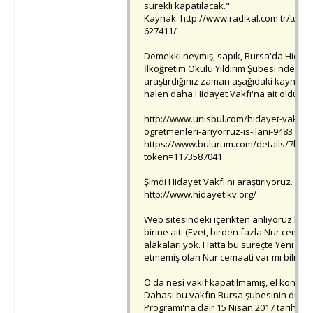
sürekli kapatılacak."
Kaynak: http://www.radikal.com.tr/turki
627411/
Demekki neymiş, sapık, Bursa'da Hidayet
İlköğretim Okulu Yıldırım Şubesi'nde çal
araştırdığınız zaman aşağıdaki kaynakla
halen daha Hidayet Vakfı'na ait olduğun
http://www.unisbul.com/hidayet-vakfi-e
ogretmenleri-ariyorruz-is-ilani-9483
https://www.bulurum.com/details/7b75
token=1173587041
Şimdi Hidayet Vakfı'nı araştırıyoruz. Bu 
http://www.hidayetikv.org/
Web sitesindeki içerikten anlıyoruz ki 
birine ait. (Evet, birden fazla Nur cemaa
alakaları yok. Hatta bu süreçte Yeni Asy
etmemiş olan Nur cemaati var mı bilmiyo
O da nesi vakıf kapatılmamış, el konulma
Dahası bu vakfın Bursa şubesinin düze
Programı'na dair 15 Nisan 2017 tarihli h