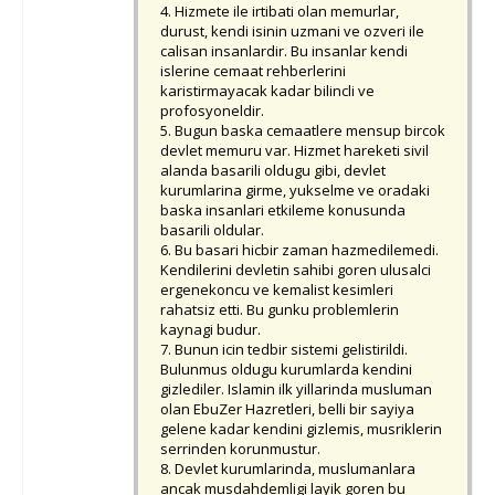
4. Hizmete ile irtibati olan memurlar,
durust, kendi isinin uzmani ve ozveri ile
calisan insanlardir. Bu insanlar kendi
islerine cemaat rehberlerini
karistirmayacak kadar bilincli ve
profosyoneldir.
5. Bugun baska cemaatlere mensup bircok
devlet memuru var. Hizmet hareketi sivil
alanda basarili oldugu gibi, devlet
kurumlarina girme, yukselme ve oradaki
baska insanlari etkileme konusunda
basarili oldular.
6. Bu basari hicbir zaman hazmedilemedi.
Kendilerini devletin sahibi goren ulusalci
ergenekoncu ve kemalist kesimleri
rahatsiz etti. Bu gunku problemlerin
kaynagi budur.
7. Bunun icin tedbir sistemi gelistirildi.
Bulunmus oldugu kurumlarda kendini
gizlediler. Islamin ilk yillarinda musluman
olan EbuZer Hazretleri, belli bir sayiya
gelene kadar kendini gizlemis, musriklerin
serrinden korunmustur.
8. Devlet kurumlarinda, muslumanlara
ancak musdahdemligi layik goren bu