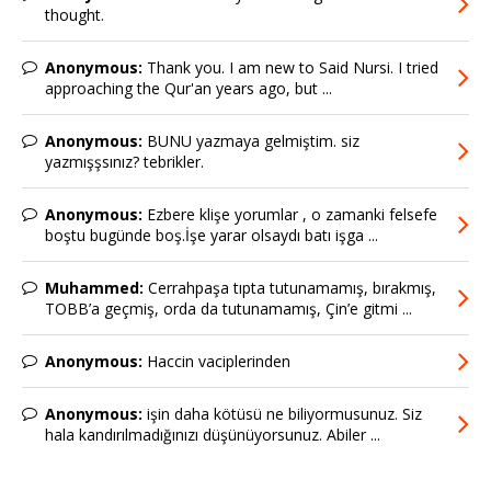
thought.
Anonymous:
Thank you. I am new to Said Nursi. I tried
approaching the Qur'an years ago, but ...
Anonymous:
BUNU yazmaya gelmiştim. siz
yazmışşsınız? tebrikler.
Anonymous:
Ezbere klişe yorumlar , o zamanki felsefe
boştu bugünde boş.İşe yarar olsaydı batı işga ...
Muhammed:
Cerrahpaşa tıpta tutunamamış, bırakmış,
TOBB’a geçmiş, orda da tutunamamış, Çin’e gitmi ...
Anonymous:
Haccin vaciplerinden
Anonymous:
işin daha kötüsü ne biliyormusunuz. Siz
hala kandırılmadığınızı düşünüyorsunuz. Abiler ...