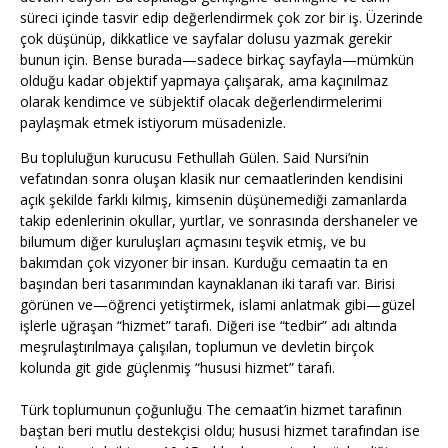
süreci içinde tasvir edip değerlendirmek çok zor bir iş. Üzerinde
çok düşünüp, dikkatlice ve sayfalar dolusu yazmak gerekir
bunun için. Bense burada—sadece birkaç sayfayla—mümkün
olduğu kadar objektif yapmaya çalışarak, ama kaçınılmaz
olarak kendimce ve sübjektif olacak değerlendirmelerimi
paylaşmak etmek istiyorum müsadenizle.
Bu topluluğun kurucusu Fethullah Gülen. Said Nursi’nin
vefatından sonra oluşan klasik nur cemaatlerinden kendisini
açık şekilde farklı kılmış, kimsenin düşünemediği zamanlarda
takip edenlerinin okullar, yurtlar, ve sonrasında dershaneler ve
bilumum diğer kuruluşları açmasını teşvik etmiş, ve bu
bakımdan çok vizyoner bir insan. Kurduğu cemaatin ta en
başından beri tasarımından kaynaklanan iki tarafı var. Birisi
görünen ve—öğrenci yetiştirmek, islami anlatmak gibi—güzel
işlerle uğraşan “hizmet” tarafı. Diğeri ise “tedbir” adı altında
meşrulaştırılmaya çalışılan, toplumun ve devletin birçok
kolunda git gide güçlenmiş “hususi hizmet” tarafı.
Türk toplumunun çoğunluğu The cemaat’in hizmet tarafının
baştan beri mutlu destekçisi oldu; hususi hizmet tarafından ise