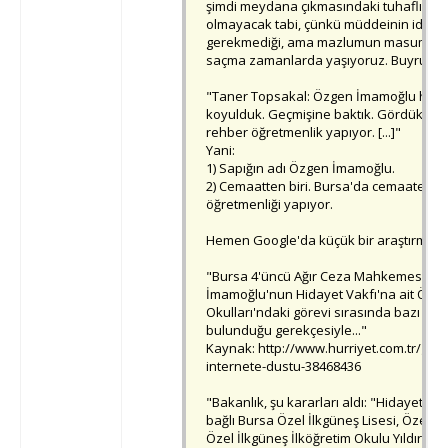
şimdi meydana çıkmasındaki tuhaflığa di
olmayacak tabi, çünkü müddeinin iddias
gerekmediği, ama mazlumun masumiyetin
saçma zamanlarda yaşıyoruz. Buyrun o 
"Taner Topsakal: Özgen İmamoğlu hak
koyulduk. Geçmişine baktık. Gördük ki c
rehber öğretmenlik yapıyor. [...]"
Yani:
1) Sapığın adı Özgen İmamoğlu.
2) Cemaatten biri. Bursa'da cemaate bağ
öğretmenliği yapıyor.
Hemen Google'da küçük bir araştırma y
"Bursa 4'üncü Ağır Ceza Mahkemesi'nd
İmamoğlu'nun Hidayet Vakfı'na ait Özel 
Okulları'ndaki görevi sırasında bazı çoc
bulunduğu gerekçesiyle..."
Kaynak: http://www.hurriyet.com.tr/gun
internete-dustu-38468436
"Bakanlık, şu kararları aldı: "Hidayet Eği
bağlı Bursa Özel İlkgüneş Lisesi, Özel İ
Özel İlkgüneş İlköğretim Okulu Yıldırım Şu