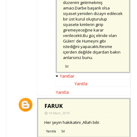
düzenini getirmekmiş
amacı.Darbe başarılı olsa
siyaset yeniden dizayn edilecek
bir üst kurul oluşturulup
siyasete kimlerin girip
giremeyeceğine karar
verilecekti.Bu güç elinde olan
Gülen' de Humeyni gibi
istediğini yapacaktı.Resme
içerden değilde dışardan bakın
anlarsınız bunu.
Sil
Yanıtlar
Yanıtla
Yanıtla
FARUK
14 Mart, 2019
Her şeyin hakikatini ,Allah bilir.
Yanıtla
Sil