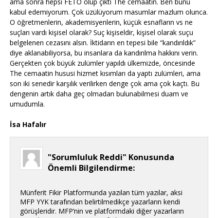
ama sonra hepsi FETÖ olup çıktı The cemaatin. Ben bunu
kabul edemiyorum. Çok üzülüyorum masumlar mazlum olunca.
O öğretmenlerin, akademisyenlerin, küçük esnafların vs ne
suçları vardı kişisel olarak? Suç kişiseldir, kişisel olarak suçu
belgelenen cezasını alsın. İktidarın en tepesi bile “kandırıldık”
diye aklanabiliyorsa, bu insanlara da kandırılma hakkını verin.
Gerçekten çok büyük zulümler yapıldı ülkemizde, öncesinde
The cemaatin hususi hizmet kısımları da yaptı zulümleri, ama
son iki senedir karşılık verilirken denge çok ama çok kaçtı. Bu
dengenin artık daha geç olmadan bulunabilmesi duam ve
umudumla.
İsa Hafalır
"Sorumluluk Reddi" Konusunda
Önemli Bilgilendirme:
Münferit Fikir Platformunda yazılan tüm yazılar, aksi
MFP YYK tarafından belirtilmedikçe yazarların kendi
görüşleridir. MFP’nin ve platformdaki diğer yazarların