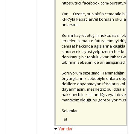
https://tr-tr.facebook.com/bursatv/vid
Yani... Özetle, bu vakfın cemaatle bir al
KHK'yla kapatılan/el konulan okullara 
anlarsınız.
Benim hayret ettiğim nokta, nasıl oldu 
lerzeleri cemaate fatura etmeyi düşüne
cemaat hakkında ağızlarına kaşıkla ver
sindirecek siyasi yelpazenin her kesim
dönüşmüş bir topluluk var. Nihat Genç i
tabirinin sebebini de anlamışsınızdır şi
Soruyorum size şimdi. Tanımadığınız in
önyargılarınız sebebiyle onlara düşmanl
delillere dayanmayan iftiraların kol gezdi
dayanmasını, mesnetsiz bu iddialara k
hakkının bile kısıtlandığı veya hiç verilm
mantıksız olduğunu görebiliyor musunu
Selamlar.
Sil
Yanıtlar