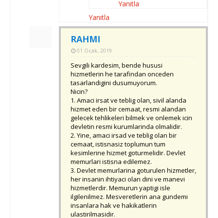
Yanıtla
Yanıtla
RAHMI
01 Ocak, 2019
Sevgili kardesim, bende hususi
hizmetlerin he tarafindan onceden
tasarlandigini dusumuyorum.
Nicin?
1. Amaci irsat ve teblig olan, sivil alanda
hizmet eden bir cemaat, resmi alandan
gelecek tehlikeleri bilmek ve onlemek icin
devletin resmi kurumlarinda olmalidir.
2. Yine, amaci irsad ve teblig olan bir
cemaat, istisnasiz toplumun tum
kesimlerine hizmet goturmelidir. Devlet
memurlari istisna edilemez.
3. Devlet memurlarina goturulen hizmetler,
her insanin ihtiyaci olan dini ve manevi
hizmetlerdir. Memurun yaptigi isle
ilgilenilmez. Mesveretlerin ana gundemi
insanlara hak ve hakikatlerin
ulastirilmasidir.