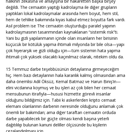
halkının zekasına ve anlayışına bir hakaretten başka birşey
değildi. The cemaatin yaptığı kadrolaşma ile diğer grupların
yaptıkları lokal kadrolaşmalar arasında hem boyut, hem stil,
hem de tehlike bakımında kıyas kabul etmez boyutta fark vardı.
Asıl problem ise The cemaatin oluşturduğu paralel yapının
kadrolaşmasının tasarımından kaynaklanan “sistemik risk”ti.
Yani bu gizli yapılanmanın içinde olan insanların her birisinin
küçücük bir kötülük yapma ihtimali milyonda bir bile olsa—yapı
çok hiyerarşik ve gizli olduğu için—tüm sistemin hata yapma
ihtimali çok yüksek olacaktı kaçınılmaz olarak, nitekim oldu da.
15 Temmuz darbe teşebbüsünün detaylarına girmeyeceğim
hiç. Hem bazı detaylarının hala karanlık kalmış olmasından ama
daha önemlisi Adil Öksüz, Kemal Batmaz ve Harun Biniş’in—
elini vicdanına koymuş ve bu işleri az çok bilen her cemaat
mensubunun itirafıyla—hususi hizmette görevli insanlar
olduğunu bildiğimiz için. Tabii ki askerlerden kripto cemaat
elemanı olanlarının darbenin neresinde olduğunu anlamak çok
önemli bir bakımdan; ama diğer taraftan cemaatin orduda
darbe yapabilecek bir güçte olması kendi başına yeterli
dağıtılılıp bulunan kanuni deliller ölçüsünde bu kişilerin
cezalandırılması için.