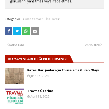
görüşlerini yansıtmaz veya ifade etmez.
Kategoriler
Gülen Cemaati
İsa Hafalır
DAHA ESKI
DAHA YENI
BU YAYINLARI BEĞENEBILIRSINIZ
Kafası Karışanlar için Ebuseleme Gülen Olayı
June 15, 2024
Travma Üzerine
April 18, 2022