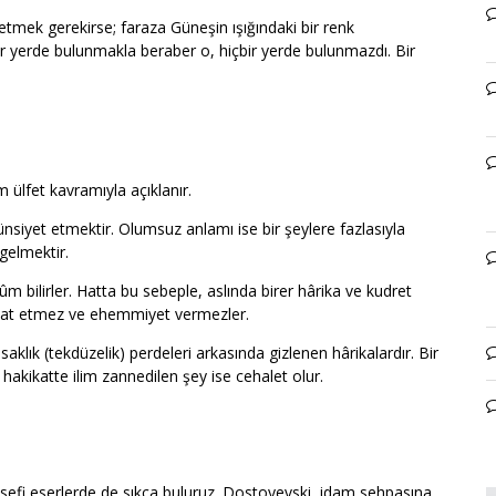
 etmek gerekirse; faraza Güneşin ışığındaki bir renk
er yerde bulunmakla beraber o, hiçbir yerde bulunmazdı. Bir
m ülfet kavramıyla açıklanır.
ünsiyet etmektir. Olumsuz anlamı ise bir şeylere fazlasıyla
 gelmektir.
ûm bilirler. Hatta bu sebeple, aslında birer hârika ve kudret
ikkat etmez ve ehemmiyet vermezler.
saklık (tekdüzelik) perdeleri arkasında gizlenen hârikalardır. Bir
hakikatte ilim zannedilen şey ise cehalet olur.
felsefi eserlerde de sıkça buluruz. Dostoyevski, idam sehpasına