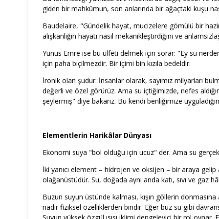
giden bir mahkûmun, son anlarında bir ağaçtaki kuşu na
Baudelaire, "Gündelik hayat, mucizelere gömülü bir hazi
alışkanlığın hayatı nasıl mekanikleştirdiğini ve anlamsızlaş
Yunus Emre ise bu ülfeti delmek için sorar: "Ey su nerden
için paha biçilmezdir. Bir içimi bin kızıla bedeldir.
İronik olan şudur: İnsanlar olarak, sayımız milyarları bu
değerli ve özel görürüz. Ama su içtiğimizde, nefes aldığım
şeylermiş" diye bakarız. Bu kendi benliğimize uyguladığım
Elementlerin Harikâlar Dünyası
Ekonomi suya "bol olduğu için ucuz" der. Ama su gerçek
İki yanıcı element – hidrojen ve oksijen – bir araya gelip
olağanüstüdür. Su, doğada aynı anda katı, sıvı ve gaz hâ
Buzun suyun üstünde kalması, kışın göllerin donmasına
nadir fiziksel özelliklerden biridir. Eğer buz su gibi dav
Suyun yüksek özgül ısısı iklimi dengeleyici bir rol oynar.