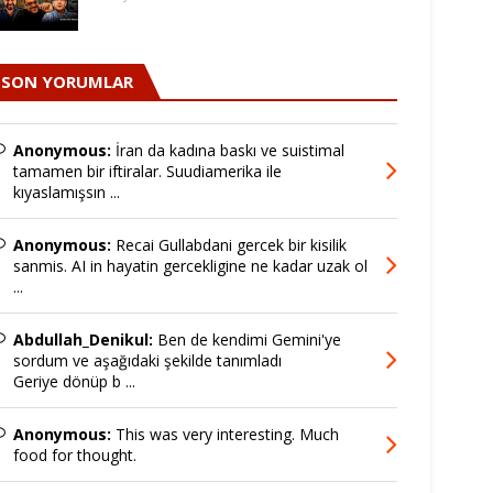
SON YORUMLAR
Anonymous:
İran da kadına baskı ve suistimal
tamamen bir iftiralar. Suudiamerika ile
kıyaslamışsın ...
Anonymous:
Recai Gullabdani gercek bir kisilik
sanmis. AI in hayatin gercekligine ne kadar uzak ol
...
Abdullah_Denikul:
Ben de kendimi Gemini'ye
sordum ve aşağıdaki şekilde tanımladı
Geriye dönüp b ...
Anonymous:
This was very interesting. Much
food for thought.