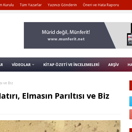
m Kurulu
Tüm Yazarlar
Yazınızı Gönderin
Öneri ve Hata Raporu
AR
VİDEOLAR
KİTAP ÖZETİ VE İNCELEMELERİ
ARŞİV
H
sı ve Biz
tırı, Elmasın Parıltısı ve Biz