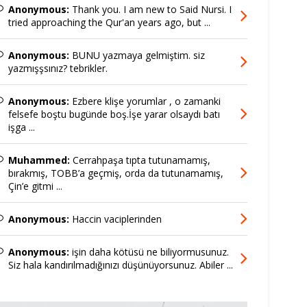
Anonymous:
Thank you. I am new to Said Nursi. I
tried approaching the Qur'an years ago, but ...
Anonymous:
BUNU yazmaya gelmiştim. siz
yazmışşsınız? tebrikler.
Anonymous:
Ezbere klişe yorumlar , o zamanki
felsefe boştu bugünde boş.İşe yarar olsaydı batı
işga ...
Muhammed:
Cerrahpaşa tıpta tutunamamış,
bırakmış, TOBB’a geçmiş, orda da tutunamamış,
Çin’e gitmi ...
Anonymous:
Haccin vaciplerinden
Anonymous:
işin daha kötüsü ne biliyormusunuz.
Siz hala kandırılmadığınızı düşünüyorsunuz. Abiler ...