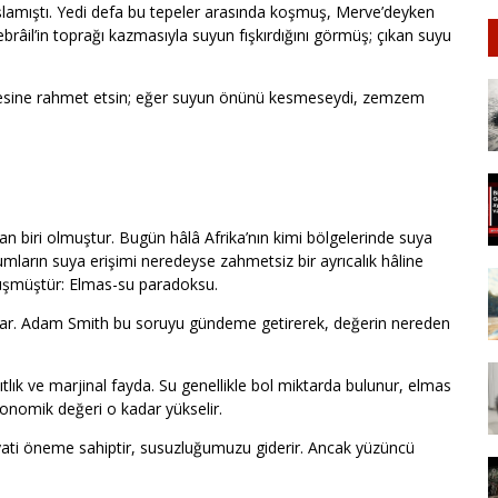
şlamıştı. Yedi defa bu tepeler arasında koşmuş, Merve’deyken
brâil’in toprağı kazmasıyla suyun fışkırdığını görmüş; çıkan suyu
annesine rahmet etsin; eğer suyun önünü kesmeseydi, zemzem
an biri olmuştur. Bugün hâlâ Afrika’nın kimi bölgelerinde suya
mların suya erişimi neredeyse zahmetsiz bir ayrıcalık hâline
nüşmüştür: Elmas-su paradoksu.
tar. Adam Smith bu soruyu gündeme getirerek, değerin nereden
lık ve marjinal fayda. Su genellikle bol miktarda bulunur, elmas
konomik değeri o kadar yükselir.
ayati öneme sahiptir, susuzluğumuzu giderir. Ancak yüzüncü