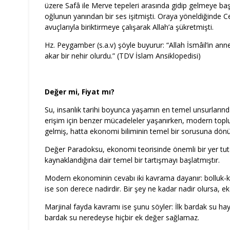
üzere Safâ ile Merve tepeleri arasında gidip gelmeye ba
oğlunun yanından bir ses işitmişti. Oraya yöneldiğinde Ce
avuçlarıyla biriktirmeye çalışarak Allah’a şükretmişti.
Hz. Peygamber (s.a.v) şöyle buyurur: “Allah İsmâil’in 
akar bir nehir olurdu.” (TDV İslam Ansiklopedisi)
Değer mi, Fiyat mı?
Su, insanlık tarihi boyunca yaşamın en temel unsurlarınd
erişim için benzer mücadeleler yaşanırken, modern toplu
gelmiş, hatta ekonomi biliminin temel bir sorusuna dö
Değer Paradoksu, ekonomi teorisinde önemli bir yer tu
kaynaklandığına dair temel bir tartışmayı başlatmıştır.
Modern ekonominin cevabı iki kavrama dayanır: bolluk-kıt
ise son derece nadirdir. Bir şey ne kadar nadir olursa, e
Marjinal fayda kavramı ise şunu söyler: İlk bardak su h
bardak su neredeyse hiçbir ek değer sağlamaz.