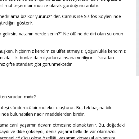
sıl muhteşem bir mucize olarak gördüğünü anlatır.
nedir ama biz kör yürürüz" der. Camus ise Sisifos Söyleni'nde
tırdığını gösterir.
 gelirsin, vatanın nerde senin?" Ne ölü ne de diri olan su onun
lmuşken, hiçbirimiz kendimize ülfet etmeyiz. Çoğunlukla kendimizi
ızda – ki bunlar da milyarlarca insana veriliyor – "sıradan
ız çifte standart gibi görünmektedir.
ten sıradan mıdır?
 ateşi söndürücü bir molekül oluşturur. Bu, tek başına bile
linde bulunabilen nadir maddelerden biridir.
 ama canlı yaşamın devam etmesine olanak tanır. Bu, doğadaki
ransaydı ve dibe çökseydi, deniz yaşamı belki de var olamazdı.
 Evrensel çözücü olma özelliği, yaşamın kimyasal altyapısını