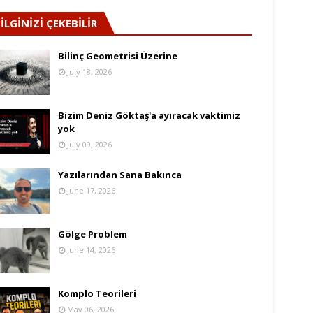
İLGİNİZİ ÇEKEBİLİR
Bilinç Geometrisi Üzerine
July 18, 2026
Bizim Deniz Göktaş'a ayıracak vaktimiz
yok
July 09, 2026
Yazılarından Sana Bakınca
June 17, 2026
Gölge Problem
June 14, 2026
Komplo Teorileri
May 06, 2026