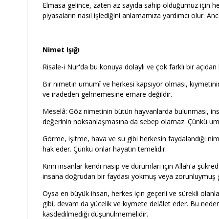
Elmasa gelince, zaten az sayıda sahip olduğumuz için he
piyasaların nasıl işlediğini anlamamıza yardımcı olur. Anc
Nimet Işığı
Risale-i Nur'da bu konuya dolaylı ve çok farklı bir açıdan b
Bir nimetin umumî ve herkesi kapsıyor olması, kıymetinin
ve iradeden gelmemesine emare değildir.
Meselâ: Göz nimetinin bütün hayvanlarda bulunması, insan
değerinin noksanlaşmasına da sebep olamaz. Çünkü umum
Görme, işitme, hava ve su gibi herkesin faydalandığı nim
hak eder. Çünkü onlar hayatın temelidir.
Kimi insanlar kendi nasip ve durumları için Allah'a şükred
insana doğrudan bir faydası yokmuş veya zorunluymuş gi
Oysa en büyük ihsan, herkes için geçerli ve sürekli olanla
gibi, devam da yücelik ve kıymete delâlet eder. Bu neden
kasdedilmediği düşünülmemelidir.