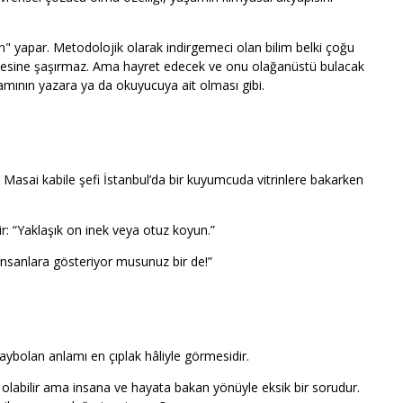
adan" yapar. Metodolojik olarak indirgemeci olan bilim belki çoğu
zesine şaşırmaz. Ama hayret edecek ve onu olağanüstü bulacak
amının yazara ya da okuyucuya ait olması gibi.
asai kabile şefi İstanbul’da bir kuyumcuda vitrinlere bakarken
ir: “Yaklaşık on inek veya otuz koyun.”
 insanlara gösteriyor musunuz bir de!”
kaybolan anlamı en çıplak hâliyle görmesidir.
u olabilir ama insana ve hayata bakan yönüyle eksik bir sorudur.