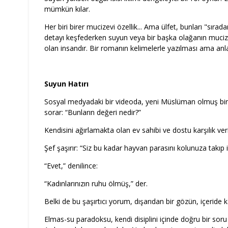
mümkün kılar.
Her biri birer mucizevi özellik... Ama ülfet, bunları "sır
detayı keşfederken suyun veya bir başka olağanın muci
olan insandır. Bir romanın kelimelerle yazılması ama anl
Suyun Hatırı
Sosyal medyadaki bir videoda, yeni Müslüman olmuş bir M
sorar: “Bunların değeri nedir?”
Kendisini ağırlamakta olan ev sahibi ve dostu karşılık ver
Şef şaşırır: “Siz bu kadar hayvan parasını kolunuza takıp
“Evet,” denilince:
“Kadınlarınızın ruhu ölmüş,” der.
Belki de bu şaşırtıcı yorum, dışarıdan bir gözün, içeride 
Elmas-su paradoksu, kendi disiplini içinde doğru bir sor