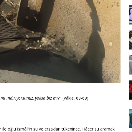
mi indiriyorsunuz, yoksa biz mi?
" (Vâkıa, 68-69)
r ile oğlu İsmâil’in su ve erzakları tükenince, Hâcer su aramak