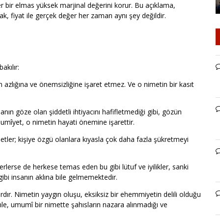
r bir elmas yüksek marjinal değerini korur. Bu açıklama,
ak, fiyat ile gerçek değer her zaman aynı şey değildir.
akılır:
 azlığına ve önemsizliğine işaret etmez. Ve o nimetin bir kasıt
ın göze olan şiddetli ihtiyacını hafifletmediği gibi, gözün
îyet, o nimetin hayati önemine işarettir.
etler; kişiye özgü olanlara kıyasla çok daha fazla şükretmeyi
erlerse de herkese temas eden bu gibi lütuf ve iyilikler, sanki
bi insanın aklına bile gelmemektedir.
rdır. Nimetin yaygın oluşu, eksiksiz bir ehemmiyetin delili olduğu
le, umumî bir nimette şahısların nazara alınmadığı ve