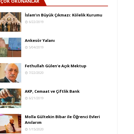
ÇOK OKUNANLAR
İslam’ın Büyük Çıkmazı: Kölelik Kurumu
6/22/2019
Ankesör Yalanı
5/04/2019
Fethullah Gülen'e Açık Mektup
7/22/2020
AKP, Cemaat ve Çiftlik Bank
6/21/2019
Molla Gültekin Bibar ile Öğrenci Evleri
Anılarım
1/15/2020