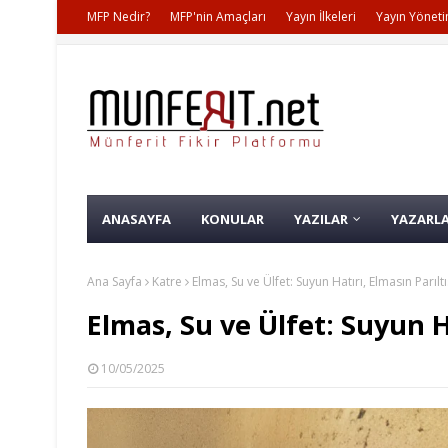
MFP Nedir?
MFP'nin Amaçları
Yayın İlkeleri
Yayın Yöneti
ANASAYFA
KONULAR
YAZILAR
YAZARL
Ana Sayfa
Katre
Elmas, Su ve Ülfet: Suyun Hatırı, Elmasın Parıltı
Elmas, Su ve Ülfet: Suyun Ha
10/05/2025