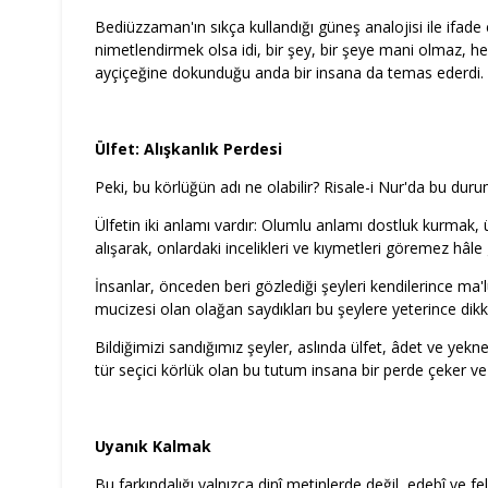
Bediüzzaman'ın sıkça kullandığı güneş analojisi ile ifade
nimetlendirmek olsa idi, bir şey, bir şeye mani olmaz, h
ayçiçeğine dokunduğu anda bir insana da temas ederdi.
Ülfet: Alışkanlık Perdesi
Peki, bu körlüğün adı ne olabilir? Risale-i Nur'da bu duru
Ülfetin iki anlamı vardır: Olumlu anlamı dostluk kurmak, 
alışarak, onlardaki incelikleri ve kıymetleri göremez hâle
İnsanlar, önceden beri gözlediği şeyleri kendilerince ma'l
mucizesi olan olağan saydıkları bu şeylere yeterince d
Bildiğimizi sandığımız şeyler, aslında ülfet, âdet ve yekne
tür seçici körlük olan bu tutum insana bir perde çeker ve 
Uyanık Kalmak
Bu farkındalığı yalnızca dinî metinlerde değil, edebî ve 