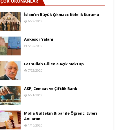
ÇOK OKUNANLAR
İslam’ın Büyük Çıkmazı: Kölelik Kurumu
6/22/2019
Ankesör Yalanı
5/04/2019
Fethullah Gülen'e Açık Mektup
7/22/2020
AKP, Cemaat ve Çiftlik Bank
6/21/2019
Molla Gültekin Bibar ile Öğrenci Evleri
Anılarım
1/15/2020