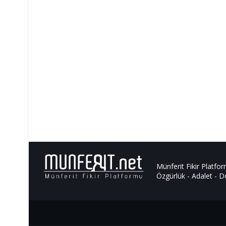
Münferit Fikir Platfo
Özgürlük - Adalet - Do