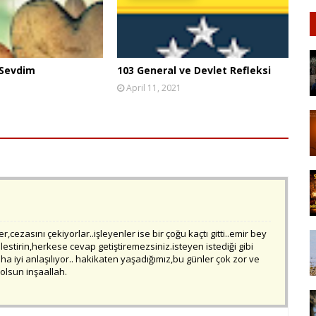
 Sevdim
103 General ve Devlet Refleksi
April 11, 2021
cezasını çekiyorlar..işleyenler ise bir çoğu kaçtı gitti..emir bey
estirin,herkese cevap getiştiremezsiniz.isteyen istediği gibi
 iyi anlaşılıyor.. hakikaten yaşadığımız,bu günler çok zor ve
 olsun inşaallah.