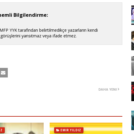
emli Bilgilendirme:
 MFP YYK tarafından belirtilmedikçe yazarların kendi
n görüşlerini yansıtmaz veya ifade etmez.
DAHA YENI
IZ
EMIR YILDIZ