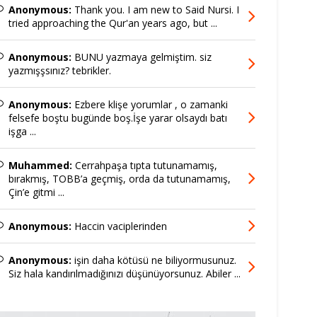
Anonymous:
Thank you. I am new to Said Nursi. I
tried approaching the Qur'an years ago, but ...
Anonymous:
BUNU yazmaya gelmiştim. siz
yazmışşsınız? tebrikler.
Anonymous:
Ezbere klişe yorumlar , o zamanki
felsefe boştu bugünde boş.İşe yarar olsaydı batı
işga ...
Muhammed:
Cerrahpaşa tıpta tutunamamış,
bırakmış, TOBB’a geçmiş, orda da tutunamamış,
Çin’e gitmi ...
Anonymous:
Haccin vaciplerinden
Anonymous:
işin daha kötüsü ne biliyormusunuz.
Siz hala kandırılmadığınızı düşünüyorsunuz. Abiler ...