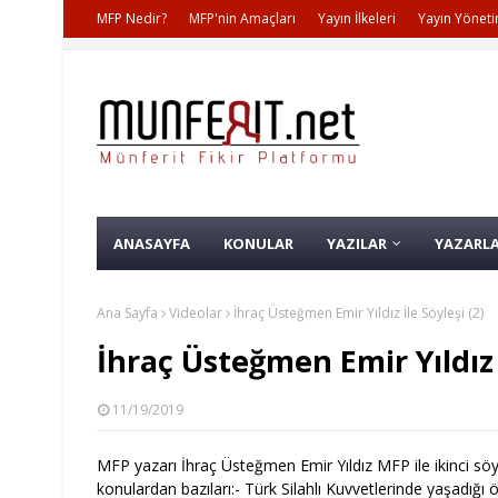
MFP Nedir?
MFP'nin Amaçları
Yayın İlkeleri
Yayın Yöneti
ANASAYFA
KONULAR
YAZILAR
YAZARL
Ana Sayfa
Videolar
İhraç Üsteğmen Emir Yıldız İle Söyleşi (2)
İhraç Üsteğmen Emir Yıldız İ
11/19/2019
MFP yazarı İhraç Üsteğmen Emir Yıldız MFP ile ikinci söyl
konulardan bazıları:
- Türk Silahlı Kuvvetlerinde yaşadığı 