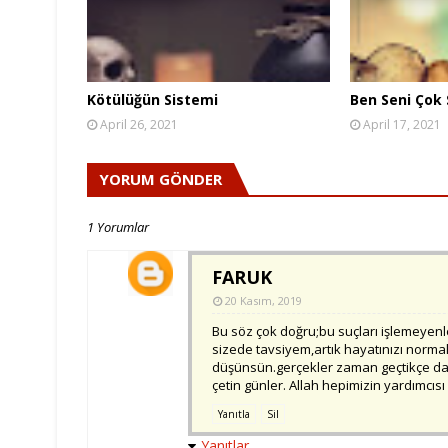
Kötülüğün Sistemi
Ben Seni Çok
April 26, 2021
April 17, 2021
YORUM GÖNDER
1 Yorumlar
FARUK
20 Kasım, 2019
Bu söz çok doğru;bu suçları işlemeyenler,
sizede tavsiyem,artık hayatınızı normall
düşünsün.gerçekler zaman geçtikçe daha
çetin günler. Allah hepimizin yardımcısı
Yanıtla
Sil
Yanıtlar