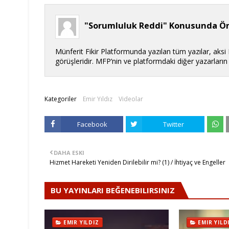
"Sorumluluk Reddi" Konusunda Ön
Münferit Fikir Platformunda yazılan tüm yazılar, aksi
görüşleridir. MFP’nin ve platformdaki diğer yazarları
Kategoriler
Emir Yıldız
Videolar
Facebook
Twitter
DAHA ESKI
Hizmet Hareketi Yeniden Dirilebilir mi? (1) / İhtiyaç ve Engeller
BU YAYINLARI BEĞENEBILIRSINIZ
EMIR YILDIZ
EMIR YILD