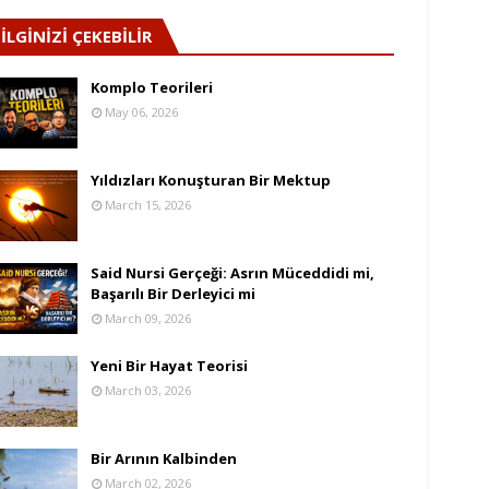
İLGİNİZİ ÇEKEBİLİR
Komplo Teorileri
May 06, 2026
Yıldızları Konuşturan Bir Mektup
March 15, 2026
Said Nursi Gerçeği: Asrın Müceddidi mi,
Başarılı Bir Derleyici mi
March 09, 2026
Yeni Bir Hayat Teorisi
March 03, 2026
Bir Arının Kalbinden
March 02, 2026