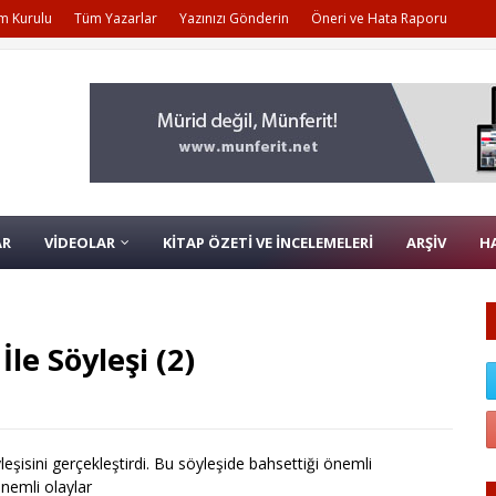
m Kurulu
Tüm Yazarlar
Yazınızı Gönderin
Öneri ve Hata Raporu
AR
VİDEOLAR
KİTAP ÖZETİ VE İNCELEMELERİ
ARŞİV
H
le Söyleşi (2)
eşisini gerçekleştirdi. Bu söyleşide bahsettiği önemli
önemli olaylar