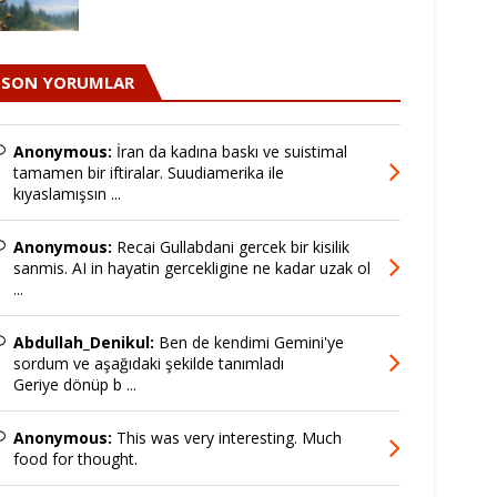
SON YORUMLAR
Anonymous:
İran da kadına baskı ve suistimal
tamamen bir iftiralar. Suudiamerika ile
kıyaslamışsın ...
Anonymous:
Recai Gullabdani gercek bir kisilik
sanmis. AI in hayatin gercekligine ne kadar uzak ol
...
Abdullah_Denikul:
Ben de kendimi Gemini'ye
sordum ve aşağıdaki şekilde tanımladı
Geriye dönüp b ...
Anonymous:
This was very interesting. Much
food for thought.