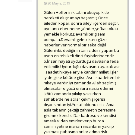
20 Mayıs, 2019
Gülen Hoffer'in kitabını okuyup kitle
hareketi oluştumayı başarmış.Önce
aileden kopar, sonra aileyi içerden seçtir,
ayrılanı cehenneme gönder,şefkat tokatı
yemekle korkut.Devamlı bir gizem
pompala.Devamlı gelecekten güzel
haberler ver.Normal bir zeka değil
Güleninki. dediğinin tam zıddını yapan bu
asrın en tehlikeli dinci faşistlerindendir
o.İnsan hayatı uydurduğu davasına feda
edilebilir.Uydurduğu davasına uyacak asr-
ı saadet hikayeleriyle kandırır milleti.İşler
iyide gitse kötüde gitse Asr-ı saadetten bir
hikaye vardır.İyi zamanda Allah seçilmiş
olmasalar o gücü onlara nasip edermi
,kötü zamanda yıkılıp yakılırken
sahabe'de ne acılar çekmiş,içerisi
dışarısından iyi.Yusuf oldunuz siz. Ama
asla tabanın çektiği zahmetin zerresine
giremez kendisi.Dar kadrosu ve kendisi
Amerika' dan emirler verip burda
samimiyetine inanan insanların yakılıp
yıkılması pahasına onlar adına risk