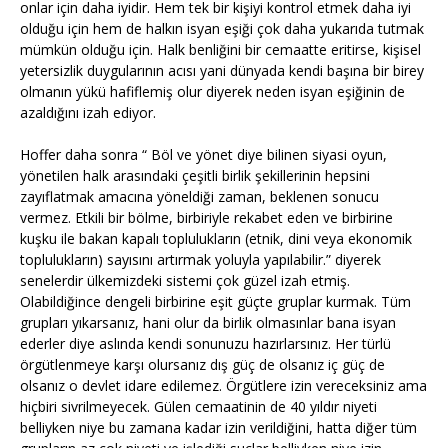
onlar için daha iyidir. Hem tek bir kişiyi kontrol etmek daha iyi
olduğu için hem de halkın isyan eşiği çok daha yukarıda tutmak
mümkün olduğu için. Halk benliğini bir cemaatte eritirse, kişisel
yetersizlik duygularının acısı yani dünyada kendi başına bir birey
olmanın yükü hafiflemiş olur diyerek neden isyan eşiğinin de
azaldığını izah ediyor.
Hoffer daha sonra “ Böl ve yönet diye bilinen siyasi oyun,
yönetilen halk arasındaki çeşitli birlik şekillerinin hepsini
zayıflatmak amacına yöneldiği zaman, beklenen sonucu
vermez. Etkili bir bölme, birbiriyle rekabet eden ve birbirine
kuşku ile bakan kapalı toplulukların (etnik, dini veya ekonomik
toplulukların) sayısını artırmak yoluyla yapılabilir.” diyerek
senelerdir ülkemizdeki sistemi çok güzel izah etmiş.
Olabildiğince dengeli birbirine eşit güçte gruplar kurmak. Tüm
grupları yıkarsanız, hani olur da birlik olmasınlar bana isyan
ederler diye aslında kendi sonunuzu hazırlarsınız. Her türlü
örgütlenmeye karşı olursanız dış güç de olsanız iç güç de
olsanız o devlet idare edilemez. Örgütlere izin vereceksiniz ama
hiçbiri sivrilmeyecek. Gülen cemaatinin de 40 yıldır niyeti
belliyken niye bu zamana kadar izin verildiğini, hatta diğer tüm