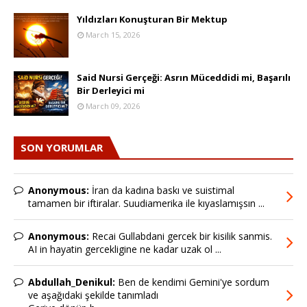
Yıldızları Konuşturan Bir Mektup
March 15, 2026
Said Nursi Gerçeği: Asrın Müceddidi mi, Başarılı
Bir Derleyici mi
March 09, 2026
SON YORUMLAR
Anonymous:
İran da kadına baskı ve suistimal
tamamen bir iftiralar. Suudiamerika ile kıyaslamışsın ...
Anonymous:
Recai Gullabdani gercek bir kisilik sanmis.
AI in hayatin gercekligine ne kadar uzak ol ...
Abdullah_Denikul:
Ben de kendimi Gemini'ye sordum
ve aşağıdaki şekilde tanımladı