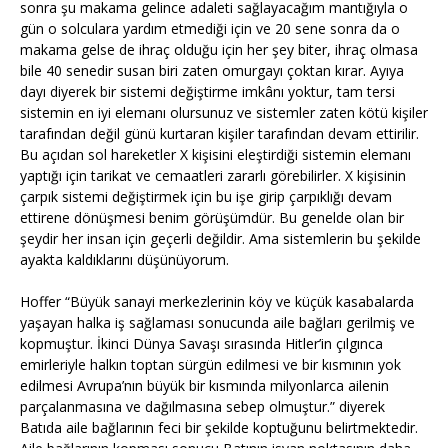
sonra şu makama gelince adaleti sağlayacağım mantığıyla o
gün o solculara yardım etmediği için ve 20 sene sonra da o
makama gelse de ihraç olduğu için her şey biter, ihraç olmasa
bile 40 senedir susan biri zaten omurgayı çoktan kırar. Ayıya
dayı diyerek bir sistemi değiştirme imkânı yoktur, tam tersi
sistemin en iyi elemanı olursunuz ve sistemler zaten kötü kişiler
tarafından değil günü kurtaran kişiler tarafından devam ettirilir.
Bu açıdan sol hareketler X kişisini eleştirdiği sistemin elemanı
yaptığı için tarikat ve cemaatleri zararlı görebilirler. X kişisinin
çarpık sistemi değiştirmek için bu işe girip çarpıklığı devam
ettirene dönüşmesi benim görüşümdür. Bu genelde olan bir
şeydir her insan için geçerli değildir. Ama sistemlerin bu şekilde
ayakta kaldıklarını düşünüyorum.
Hoffer “Büyük sanayi merkezlerinin köy ve küçük kasabalarda
yaşayan halka iş sağlaması sonucunda aile bağları gerilmiş ve
kopmuştur. İkinci Dünya Savaşı sırasında Hitler’in çılgınca
emirleriyle halkın toptan sürgün edilmesi ve bir kısmının yok
edilmesi Avrupa’nın büyük bir kısmında milyonlarca ailenin
parçalanmasına ve dağılmasına sebep olmuştur.” diyerek
Batıda aile bağlarının feci bir şekilde koptuğunu belirtmektedir.