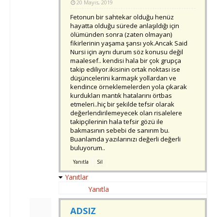
20 Mayıs, 2019
Fetonun bir sahtekar olduğu henüz
hayatta olduğu sürede anlaşıldığı için
ölümünden sonra (zaten olmayan)
fikirlerinin yaşama şansı yok.Ancak Said
Nursi için aynı durum söz konusu değil
maalesef.. kendisi hala bir çok grupça
takip ediliyor.ikisinin ortak noktası ise
düşüncelerini karmaşık yollardan ve
kendince örneklemelerden yola çıkarak
kurdukları mantık hatalarını örtbas
etmeleri..hiç bir şekilde tefsir olarak
değerlendirilemeyecek olan risalelere
takipçilerinin hala tefsir gözü ile
bakmasının sebebi de sanırım bu.
Buanlamda yazılarınızı değerli değerli
buluyorum..
Yanıtla
Sil
Yanıtlar
Yanıtla
ADSIZ