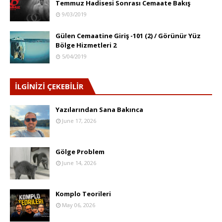
Temmuz Hadisesi Sonrası Cemaate Bakış
9/03/2019
Gülen Cemaatine Giriş -101 (2) / Görünür Yüz
Bölge Hizmetleri 2
5/04/2019
İLGİNİZİ ÇEKEBİLİR
Yazılarından Sana Bakınca
June 17, 2026
Gölge Problem
June 14, 2026
Komplo Teorileri
May 06, 2026