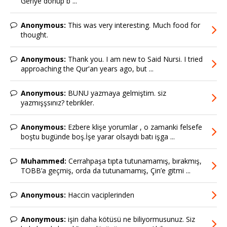
Geriye dönüp b ...
Anonymous:
This was very interesting. Much food for
thought.
Anonymous:
Thank you. I am new to Said Nursi. I tried
approaching the Qur'an years ago, but ...
Anonymous:
BUNU yazmaya gelmiştim. siz
yazmışşsınız? tebrikler.
Anonymous:
Ezbere klişe yorumlar , o zamanki felsefe
boştu bugünde boş.İşe yarar olsaydı batı işga ...
Muhammed:
Cerrahpaşa tıpta tutunamamış, bırakmış,
TOBB’a geçmiş, orda da tutunamamış, Çin’e gitmi ...
Anonymous:
Haccin vaciplerinden
Anonymous:
işin daha kötüsü ne biliyormusunuz. Siz