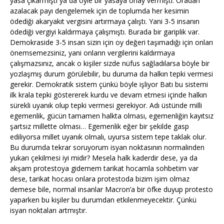
yasa çıkarmıştı ya da öyle bir yasaya onay vermişti. Oradan
azalacak payı dengelemek için de toplumda her kesimin
ödediği akaryakıt vergisini artırmaya çalıştı. Yani 3-5 insanın
ödediği vergiyi kaldırmaya çalışmıştı. Burada bir gariplik var.
Demokraside 3-5 insan sizin için oy değeri taşımadığı için onları
önemsemezsiniz, yani onların vergilerini kaldırmaya
çalışmazsınız, ancak o kişiler sizde nüfus sağladılarsa böyle bir
yozlaşmış durum görülebilir, bu duruma da halkın tepki vermesi
gerekir. Demokratik sistem çünkü böyle işliyor Batı bu sistemi
ilk krala tepki göstererek kurdu ve devam etmesi içinde halkın
sürekli uyanık olup tepki vermesi gerekiyor. Adı üstünde milli
egemenlik, gücün tamamen halkta olması, egemenliğin kayıtsız
şartsız millette olması… Egemenlik eğer bir şekilde gasp
ediliyorsa millet uyanık olmalı, uyursa sistem tepe taklak olur.
Bu durumda tekrar soruyorum isyan noktasının normalinden
yukarı çekilmesi iyi midir? Mesela halk kaderdir dese, ya da
akşam protestoya gidemem tarikat hocamla sohbetim var
dese, tarikat hocası onlara protestoda bizim işim olmaz
demese bile, normal insanlar Macron’a bir öfke duyup protesto
yaparken bu kişiler bu durumdan etkilenmeyecektir. Çünkü
isyan noktaları artmıştır.