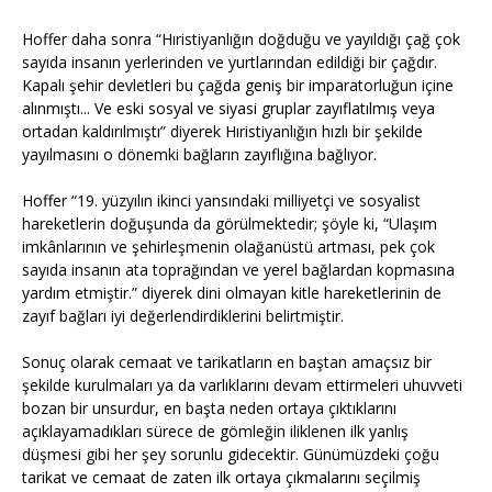
Hoffer daha sonra “Hıristiyanlığın doğduğu ve yayıldığı çağ çok
sayıda insanın yerlerinden ve yurtlarından edildiği bir çağdır.
Kapalı şehir devletleri bu çağda geniş bir imparatorluğun içine
alınmıştı... Ve eski sosyal ve siyasi gruplar zayıflatılmış veya
ortadan kaldırılmıştı” diyerek Hıristiyanlığın hızlı bir şekilde
yayılmasını o dönemki bağların zayıflığına bağlıyor.
Hoffer “19. yüzyılın ikinci yansındaki milliyetçi ve sosyalist
hareketlerin doğuşunda da görülmektedir; şöyle ki, “Ulaşım
imkânlarının ve şehirleşmenin olağanüstü artması, pek çok
sayıda insanın ata toprağından ve yerel bağlardan kopmasına
yardım etmiştir.” diyerek dini olmayan kitle hareketlerinin de
zayıf bağları iyi değerlendirdiklerini belirtmiştir.
Sonuç olarak cemaat ve tarikatların en baştan amaçsız bir
şekilde kurulmaları ya da varlıklarını devam ettirmeleri uhuvveti
bozan bir unsurdur, en başta neden ortaya çıktıklarını
açıklayamadıkları sürece de gömleğin iliklenen ilk yanlış
düşmesi gibi her şey sorunlu gidecektir. Günümüzdeki çoğu
tarikat ve cemaat de zaten ilk ortaya çıkmalarını seçilmiş