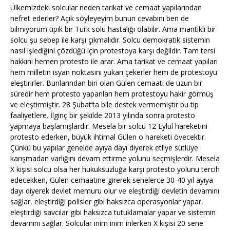
Ülkemizdeki solcular neden tarikat ve cemaat yapılarından
nefret ederler? Açık söyleyeyim bunun cevabını ben de
bilmiyorum tipik bir Türk solu hastalığı olabilir. Ama mantıklı bir
solcu şu sebep ile karşı çıkmalıdır. Solcu demokratik sistemin
nasıl işlediğini çözdüğü için protestoya karşı değildir. Tam tersi
hakkını hemen protesto ile arar. Ama tarikat ve cemaat yapıları
hem milletin isyan noktasını yukarı çekerler hem de protestoyu
eleştirirler. Bunlarından biri olan Gülen cemaati de uzun bir
süredir hem protesto yapanları hem protestoyu hakir görmüş
ve eleştirmiştir. 28 Şubat’ta bile destek vermemiştir bu tip
faaliyetlere. İlginç bir şekilde 2013 yılında sonra protesto
yapmaya başlamışlardır. Mesela bir solcu 12 Eylül hareketini
protesto ederken, büyük ihtimal Gülen o hareketi övecektir.
Çünkü bu yapılar genelde ayıya dayı diyerek etliye sütlüye
karışmadan varlığını devam ettirme yolunu seçmişlerdir. Mesela
X kişisi solcu olsa her hukuksuzluğa karşı protesto yolunu tercih
edecekken, Gülen cemaatine girerek senelerce 30-40 yıl ayıya
dayı diyerek devlet memuru olur ve eleştirdiği devletin devamını
sağlar, eleştirdiği polisler gibi haksızca operasyonlar yapar,
eleştirdiği savcılar gibi haksızca tutuklamalar yapar ve sistemin
devamını sağlar. Solcular inim inim inlerken X kişisi 20 sene