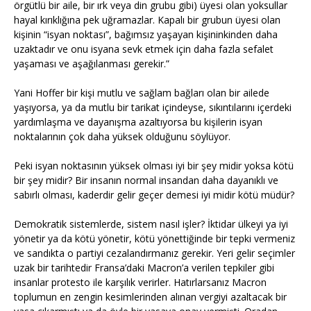
örgütlü bir aile, bir ırk veya din grubu gibi) üyesi olan yoksullar
hayal kırıklığına pek uğramazlar. Kapalı bir grubun üyesi olan
kişinin “isyan noktası”, bağımsız yaşayan kişininkinden daha
uzaktadır ve onu isyana sevk etmek için daha fazla sefalet
yaşaması ve aşağılanması gerekir.”
Yani Hoffer bir kişi mutlu ve sağlam bağları olan bir ailede
yaşıyorsa, ya da mutlu bir tarikat içindeyse, sıkıntılarını içerdeki
yardımlaşma ve dayanışma azaltıyorsa bu kişilerin isyan
noktalarının çok daha yüksek olduğunu söylüyor.
Peki isyan noktasının yüksek olması iyi bir şey midir yoksa kötü
bir şey midir? Bir insanın normal insandan daha dayanıklı ve
sabırlı olması, kaderdir gelir geçer demesi iyi midir kötü müdür?
Demokratik sistemlerde, sistem nasıl işler? İktidar ülkeyi ya iyi
yönetir ya da kötü yönetir, kötü yönettiğinde bir tepki vermeniz
ve sandıkta o partiyi cezalandırmanız gerekir. Yeri gelir seçimler
uzak bir tarihtedir Fransa’daki Macron’a verilen tepkiler gibi
insanlar protesto ile karşılık verirler. Hatırlarsanız Macron
toplumun en zengin kesimlerinden alınan vergiyi azaltacak bir