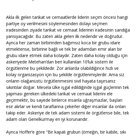
Akla ilk gelen tarikat ve cemaatlerde liderin seçim öncesi hangi
partiye oy verilmesini söylemesinden dolayı seçmen
iradesinden ziyade tarikat ve cemaat liderinin iradesinin sandığa
yansıyacağıdır. Bu zaten akla gelen ilk nedendir ve doğrudur.
Ayrıca her zaman birbirinden bağımsız koca bir grubu idare
etmektense, birbirine bağlı ve tek bir adamdan emir alan bir
grubu idare etmek daha kolaydır. Zaten daha kolay olduğu için
askeriyede Metehan’dan beri kullanılan 10’luk sistem ile
örgütlenme bu şekildedir. Zor anlarda olabildiğince hızlı ve
kolay organizasyon için bu şekilde örgütlenmişlerdir. Ama siz
onların olağanüstü örgütlenmesini sivil hayata taşırsanız
sıkıntılar doğar. Mesela ülke işgal edildiğinde işgal güçlerinin tek
yapması gereken ülkedeki tarikat ve cemaat liderini ele
geçirmektir, bu sayede binlerce insanla uğraşmazlar, başları
esir alırlar ve kendi taraflarına çekerler diğer insanlar da onları
takip eder. Askeriye de tek adam sistemi ile örgütlense bile, tek
adam olan Genelkurmay en iyi korunandır.
Ayrıca Hoffer’e göre “Bir kapalı grubun (örneğin, bir kabile, sıkı