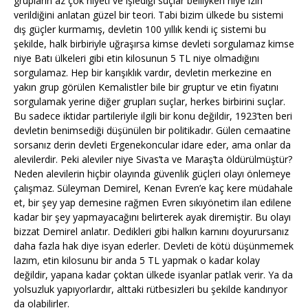
grupların az çok niyeti ve işlediği suçlar belliyken niye izin
verildiğini anlatan güzel bir teori. Tabi bizim ülkede bu sistemi
dış güçler kurmamış, devletin 100 yıllık kendi iç sistemi bu
şekilde, halk birbiriyle uğraşırsa kimse devleti sorgulamaz kimse
niye Batı ülkeleri gibi etin kilosunun 5 TL niye olmadığını
sorgulamaz. Hep bir karışıklık vardır, devletin merkezine en
yakın grup görülen Kemalistler bile bir gruptur ve etin fiyatını
sorgulamak yerine diğer grupları suçlar, herkes birbirini suçlar.
Bu sadece iktidar partileriyle ilgili bir konu değildir, 1923’ten beri
devletin benimsediği düşünülen bir politikadır. Gülen cemaatine
sorsanız derin devleti Ergenekoncular idare eder, ama onlar da
alevilerdir. Peki aleviler niye Sivas’ta ve Maraş’ta öldürülmüştür?
Neden alevilerin hiçbir olayında güvenlik güçleri olayı önlemeye
çalışmaz. Süleyman Demirel, Kenan Evren’e kaç kere müdahale
et, bir şey yap demesine rağmen Evren sıkıyönetim ilan edilene
kadar bir şey yapmayacağını belirterek ayak diremiştir. Bu olayı
bizzat Demirel anlatır. Dedikleri gibi halkın karnını doyurursanız
daha fazla hak diye isyan ederler. Devleti de kötü düşünmemek
lazım, etin kilosunu bir anda 5 TL yapmak o kadar kolay
değildir, yapana kadar çoktan ülkede isyanlar patlak verir. Ya da
yolsuzluk yapıyorlardır, alttaki rütbesizleri bu şekilde kandırıyor
da olabilirler.