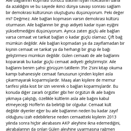
Aile bağlarının kopması sonucu Batının isyan noktasının daha
da azaldığını ve bu sayede ikinci dünya savaşı sonrası sağlam
bir demokrasi kültürünün oluştuğunu düşünüyorum. Peki değer
mi? Değmez. Aile bağları kopmasın varsın demokrasi kültürü
oturmasın. Aile bağlarının bir grup aidiyeti kadar isyan eşiğini
yükseltmediğini düşünüyorum. Ayrıca zaten güçlü aile bağları
varsa cemaat ve tarikat bağları o kadar güçlü olamaz. Çift bağ
mümkün değildir. Aile bağları kopmadan ya da zayıflamadan bir
kişinin cemaat ve tarikat ya da herhangi bir grup ile bağı
geliştirmesi mümkün değildir. Gülen cemaati de aile bağlarını
kopararak bu kadar güçlü cemaat aidiyeti geliştirmiştir. Aile
bağlarını benim şahsi görüşüm tatillerin 3’te 2’sini kitap okuma
kampı bahanesiyle cemaat fanusunun içinden kişileri asla
çıkarmayarak koparmışlardır. Maaş alan kişilere de memur
tarifesi yılda kısıt bir izin vererek o bağları koparmışlardır. Bu
konuda diğer zararlı örgütler gibi her örgütün ilk aile bağını
yıkmaya çalıştığı, özellikle kültlerin asla aile bağını kabul
etmeyeceği Hoffer’ın da belirtiği bir olgudur. Cemaat kült
değildir diyenler eğer bu aile bağlarının neden bu kadar zayıf
olduğunu izah edebilirlerse neden cemaatteki kişilerin 2013
yılında sonra hiçbir akrabasını AKP aleyhine ikna edemediğini,
akrabalarının da onları Gülen aleyhine uyarmasına rağmen