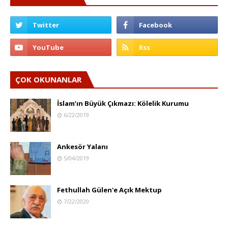
ÇOK OKUNANLAR
İslam’ın Büyük Çıkmazı: Kölelik Kurumu
6/22/2019
Ankesör Yalanı
5/04/2019
Fethullah Gülen'e Açık Mektup
7/22/2020