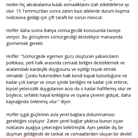
neden hiç akrabalarına kulak asmadıklarını izah edebilirlerse iyi
olur. 15 Temmuz’dan sonra zaten bazı ailelerde durum kopma
noktasına geldiği için çift taraflı bir sorun mevcut.
Hoffer daha sonra Batıya sömürgecilik konusunda tavsiye
veriyor. Bu görüşlerini sömürgeciliği destekliyor manasında
görmemek gerekir.
Hoffer: “Sömürgede egemen gücü oluşturan yabancıların
politikası, yerli halk arasında cemaat birliğini desteklemek ve
aralarındaki kardeşlik duygusunu ve eşitliği teşvik etmek
olmalıdır. Çünkü hükmedilen halk kendi kapalı bütünlüğüne ne
kadar çok karışır ve onun içinde benliğini ne kadar çok eritirse,
kişisel yetersizlik duygularının acısı da o kadar hafiflemiş olur ve
böylece, sefaleti hayal kırıklığına ve isyana çeviren gidişat, daha
kaynağında önlenmiş olur.” diyor.
Hoffer işgal güçlerinin asla yerel bağlara dokunmaması
gerektiğini söylüyor. Zaten yerel bağlar yıkılırsa bunun isyan
noktasını aşağıya çekeceğini belirtmiştik. Aynı şekilde dış bir
düşman geldiğinde de tarikat ve cemaatlerden oluşan bir devlet