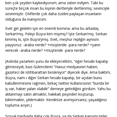
ben çok şeyden kaybediyorum; ama zaten evliyim. Tabi bu
süreçte birçok insan bu kişinin dertleriyle dertlenmiş; sevinciyle
sevinmiştir. DM’lerde çok daha özelini paylaşan insanların
olduğuna da inanıyorum.
Evet gel gelelim işin en önemli kısmına: ama bu arkadaş
Serkan’mış. Pekiyi Büşra kim miymiş? İşte Serkan’mış. Serkan
kimmiş ki, işte Büşra’ymış. Evet, meşhur repliğin aynısını
yaşıyoruz: -araba nerde? +müşteride -para nerde? +yarın
verecek -araba nerde? +müşteride -para nerde?
(Aslında yazarken şunu da ekleyecektim, “eğer hesabı kapatıp
gitmeseydi, bazı Gülencilerin “Havuz medyasının haberi,
gazeteci de istihbarattan besleniyor” diyecek diye. Ama baktım,
Büşra, nam-ı diğer Serkan hesabı kapatıp, bir açıdan bunu
kabullenmesine rağmen, birkaç twitter kullanıcısının “bunda bir
iş var, haber yalan olabilir” demeye getirdiğini gördüm. Yahu bu
aldanmayı satın almaktır, hakikati peşinden koşturup,
bıktırmaktır, yıldırmaktır. Kendinize acımıyorsanız, yaşadığınız
topluma acıyın.)
Sosyal medyada daha çok Büşra, ya da Serkan karışımı tipler