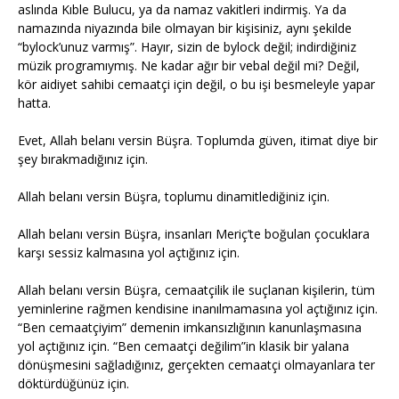
aslında Kıble Bulucu, ya da namaz vakitleri indirmiş. Ya da
namazında niyazında bile olmayan bir kişisiniz, aynı şekilde
“bylock’unuz varmış”. Hayır, sizin de bylock değil; indirdiğiniz
müzik programıymış. Ne kadar ağır bir vebal değil mi? Değil,
kör aidiyet sahibi cemaatçi için değil, o bu işi besmeleyle yapar
hatta.
Evet, Allah belanı versin Büşra. Toplumda güven, itimat diye bir
şey bırakmadığınız için.
Allah belanı versin Büşra, toplumu dinamitlediğiniz için.
Allah belanı versin Büşra, insanları Meriç’te boğulan çocuklara
karşı sessiz kalmasına yol açtığınız için.
Allah belanı versin Büşra, cemaatçilik ile suçlanan kişilerin, tüm
yeminlerine rağmen kendisine inanılmamasına yol açtığınız için.
“Ben cemaatçiyim” demenin imkansızlığının kanunlaşmasına
yol açtığınız için. “Ben cemaatçi değilim”in klasik bir yalana
dönüşmesini sağladığınız, gerçekten cemaatçi olmayanlara ter
döktürdüğünüz için.