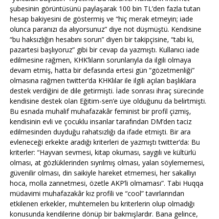
şubesinin görüntüsünü paylaşarak 100 bin TL’den fazla tutan
hesap bakiyesini de göstermiş ve “hiç merak etmeyin; iade
olunca paranızı da alıyorsunuz” diye not düşmüştü. Kendisine
“bu haksızlığın hesabını sorun” diyen bir takipçisine, “tabi ki,
pazartesi başlıyoruz” gibi bir cevap da yazmıştı. Kullanıcı iade
edilmesine rağmen, KHK’lıların sorunlarıyla da ilgili olmaya
devam etmiş, hatta bir defasında ertesi gün “gözetmenliği”
olmasına rağmen twitter’da KHKlılar ile ilgili açılan başlıklara
destek verdiğini de dile getirmişti. İade sonrası ihraç sürecinde
kendisine destek olan Eğitim-sen’e üye olduğunu da belirtmişti.
Bu esnada muhalif muhafazakâr feminist bir profil çizmiş,
kendisinin evli ve çocuklu insanlar tarafından DM’den taciz
edilmesinden duyduğu rahatsızlığı da ifade etmişti. Bir ara
evleneceği erkekte aradığı kriterleri de yazmıştı twitter’da: Bu
kriterler: “Hayvan sevmesi, kitap okuması, saygılı ve kültürlü
olması, at gözlüklerinden sıyrılmış olması, yalan söylememesi,
güvenilir olması, din saikiyle hareket etmemesi, her sakallıyı
hoca, molla zannetmesi, özetle AKP’li olmaması”. Tabi Huqqa
müdavimi muhafazakâr kız profili ve “cool” tavırlarından
etkilenen erkekler, muhtemelen bu kriterlerin olup olmadığı
konusunda kendilerine dönüp bir bakmışlardır. Bana gelince,