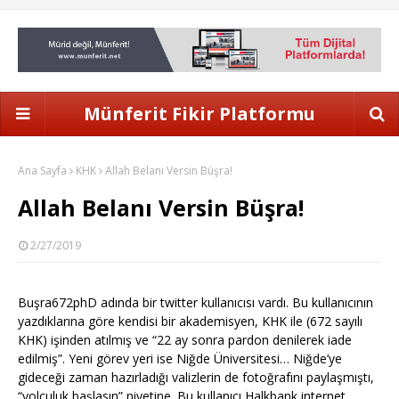
Münferit Fikir Platformu
Ana Sayfa
KHK
Allah Belanı Versin Büşra!
Allah Belanı Versin Büşra!
2/27/2019
Buşra672phD adında bir twitter kullanıcısı vardı. Bu kullanıcının
yazdıklarına göre kendisi bir akademisyen, KHK ile (672 sayılı
KHK) işinden atılmış ve “22 ay sonra pardon denilerek iade
edilmiş”. Yeni görev yeri ise Niğde Üniversitesi… Niğde’ye
gideceği zaman hazırladığı valizlerin de fotoğrafını paylaşmıştı,
“yolculuk başlasın” niyetine. Bu kullanıcı Halkbank internet