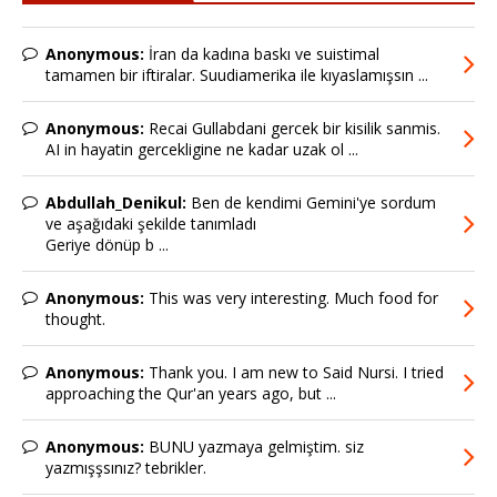
Anonymous:
İran da kadına baskı ve suistimal
tamamen bir iftiralar. Suudiamerika ile kıyaslamışsın ...
Anonymous:
Recai Gullabdani gercek bir kisilik sanmis.
AI in hayatin gercekligine ne kadar uzak ol ...
Abdullah_Denikul:
Ben de kendimi Gemini'ye sordum
ve aşağıdaki şekilde tanımladı
Geriye dönüp b ...
Anonymous:
This was very interesting. Much food for
thought.
Anonymous:
Thank you. I am new to Said Nursi. I tried
approaching the Qur'an years ago, but ...
Anonymous:
BUNU yazmaya gelmiştim. siz
yazmışşsınız? tebrikler.