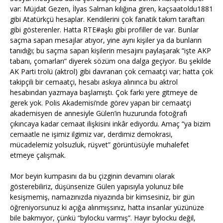
var: Müjdat Gezen, İlyas Salman kılığına giren, kaçsaatoldu1881
gibi Atatürkçü hesaplar. Kendilerini çok fanatik takım taraftarı
gibi gösterenler. Hatta RTE#aşkı gibi profiller de var. Bunlar
saçma sapan mesajlar atıyor, yine aynı kişiler ya da bunların
tanıdığı; bu saçma sapan kişilerin mesajını paylaşarak “işte AKP
tabanı, çomarları” diyerek sözüm ona dalga geçiyor. Bu şekilde
AK Parti trolü (aktrol) gibi davranan çok cemaatçi var; hatta çok
takipçili bir cemaatçi, hesabı askıya alınınca bu aktrol
hesabından yazmaya başlamıştı. Çok farkı yere gitmeye de
gerek yok. Polis Akademisi’nde görev yapan bir cemaatçi
akademisyen de annesiyle Gülen’in huzurunda fotoğrafı
çıkıncaya kadar cemaat ilişkisini inkâr ediyordu. Amaç “ya bizim
cemaatle ne işimiz ilgimiz var, derdimiz demokrasi,
mücadelemiz yolsuzluk, rüşvet” görüntüsüyle muhalefet
etmeye çalışmak.
Mor beyin kumpasını da bu çizginin devamını olarak
gösterebiliriz, düşünsenize Gülen yapısıyla yolunuz bile
kesişmemiş, namazınızda niyazında bir kimsesiniz, bir gün
öğreniyorsunuz ki açığa alınmışsınız, hatta insanlar yüzünüze
bile bakmıyor, çünkü “bylocku varmış”. Hayır bylocku değil,