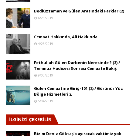
Bediüzzaman ve Gülen Arasındaki Farklar (2)
6/23/2019
Cemaat Hakkında, Ali Hakkında
4/28/2019
Fethullah Gülen Darbenin Neresinde ? (3) /
Temmuz Hadisesi Sonrası Cemaate Bakış
9/03/2019
Gülen Cemaatine Giriş -101 (2) / Görünür Yüz
Bölge Hizmetleri 2
5/04/2019
İLGİNİZİ ÇEKEBİLİR
Bizim Deniz Göktaş'a ayıracak vaktimiz yok