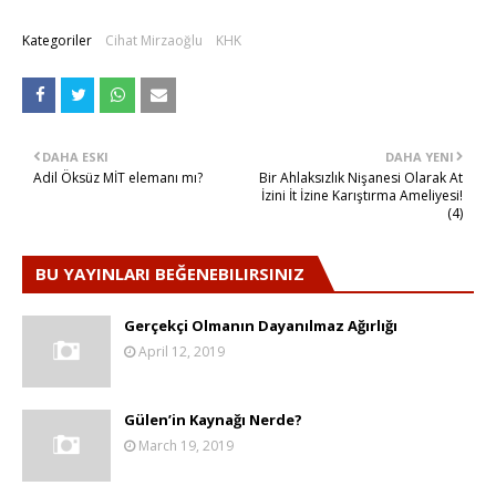
Kategoriler
Cihat Mirzaoğlu
KHK
DAHA ESKI
DAHA YENI
Adil Öksüz MİT elemanı mı?
Bir Ahlaksızlık Nişanesi Olarak At
İzini İt İzine Karıştırma Ameliyesi!
(4)
BU YAYINLARI BEĞENEBILIRSINIZ
Gerçekçi Olmanın Dayanılmaz Ağırlığı
April 12, 2019
Gülen’in Kaynağı Nerde?
March 19, 2019