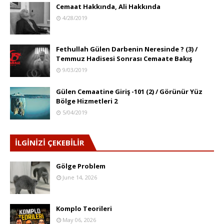
Cemaat Hakkında, Ali Hakkında
4/28/2019
Fethullah Gülen Darbenin Neresinde ? (3) /
Temmuz Hadisesi Sonrası Cemaate Bakış
9/03/2019
Gülen Cemaatine Giriş -101 (2) / Görünür Yüz
Bölge Hizmetleri 2
5/04/2019
İLGİNİZİ ÇEKEBİLİR
Gölge Problem
June 14, 2026
Komplo Teorileri
May 06, 2026