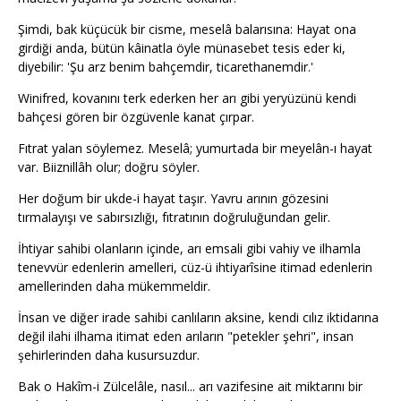
Şimdi, bak küçücük bir cisme, meselâ balarısına: Hayat ona
girdiği anda, bütün kâinatla öyle münasebet tesis eder ki,
diyebilir: 'Şu arz benim bahçemdir, ticarethanemdir.'
Winifred, kovanını terk ederken her arı gibi yeryüzünü kendi
bahçesi gören bir özgüvenle kanat çırpar.
Fıtrat yalan söylemez. Meselâ; yumurtada bir meyelân-ı hayat
var. Biiznillâh olur; doğru söyler.
Her doğum bir ukde-i hayat taşır. Yavru arının gözesini
tırmalayışı ve sabırsızlığı, fıtratının doğruluğundan gelir.
İhtiyar sahibi olanların içinde, arı emsali gibi vahiy ve ilhamla
tenevvür edenlerin amelleri, cüz-ü ihtiyarîsine itimad edenlerin
amellerinden daha mükemmeldir.
İnsan ve diğer irade sahibi canlıların aksine, kendi cılız iktidarına
değil ilahi ilhama itimat eden arıların "petekler şehri", insan
şehirlerinden daha kusursuzdur.
Bak o Hakîm-i Zülcelâle, nasıl... arı vazifesine ait miktarını bir