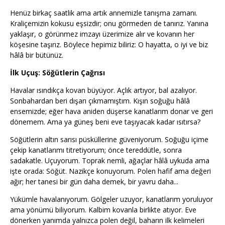
Henüz birkaç saatlik ama artık annemizle tanışma zamanı.
Kraliçemizin kokusu eşsizdir; onu görmeden de tanırız. Yanına
yaklaşır, o görünmez imzayı üzerimize alır ve kovanın her
köşesine taşırız. Böylece hepimiz biliriz: O hayatta, o iyi ve biz
hâlâ bir bütünüz.
İlk Uçuş: Söğütlerin Çağrısı
Havalar ısındıkça kovan büyüyor. Açlık artıyor, bal azalıyor.
Sonbahardan beri dışarı çıkmamıştım. Kışın soğuğu hâlâ
ensemizde; eğer hava aniden düşerse kanatlarım donar ve geri
dönemem. Ama ya güneş beni eve taşıyacak kadar ısıtırsa?
Söğütlerin altın sarısı püsküllerine güveniyorum. Soğuğu içime
çekip kanatlarımı titretiyorum; önce tereddütle, sonra
sadakatle. Uçuyorum. Toprak nemli, ağaçlar hâlâ uykuda ama
işte orada: Söğüt. Nazikçe konuyorum. Polen hafif ama değeri
ağır; her tanesi bir gün daha demek, bir yavru daha...
Yükümle havalanıyorum. Gölgeler uzuyor, kanatlarım yoruluyor
ama yönümü biliyorum. Kalbim kovanla birlikte atıyor. Eve
dönerken yanımda yalnızca polen değil, baharın ilk kelimeleri