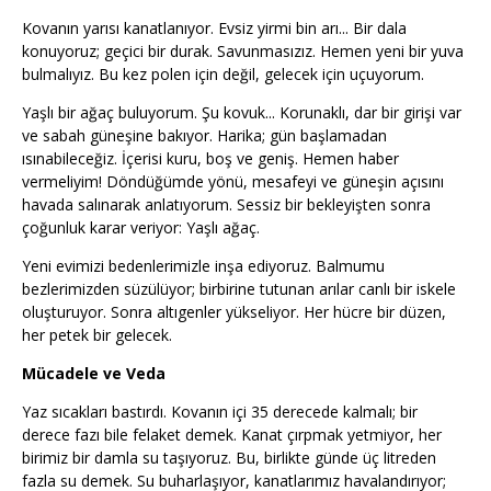
Kovanın yarısı kanatlanıyor. Evsiz yirmi bin arı... Bir dala
konuyoruz; geçici bir durak. Savunmasızız. Hemen yeni bir yuva
bulmalıyız. Bu kez polen için değil, gelecek için uçuyorum.
Yaşlı bir ağaç buluyorum. Şu kovuk... Korunaklı, dar bir girişi var
ve sabah güneşine bakıyor. Harika; gün başlamadan
ısınabileceğiz. İçerisi kuru, boş ve geniş. Hemen haber
vermeliyim! Döndüğümde yönü, mesafeyi ve güneşin açısını
havada salınarak anlatıyorum. Sessiz bir bekleyişten sonra
çoğunluk karar veriyor: Yaşlı ağaç.
Yeni evimizi bedenlerimizle inşa ediyoruz. Balmumu
bezlerimizden süzülüyor; birbirine tutunan arılar canlı bir iskele
oluşturuyor. Sonra altıgenler yükseliyor. Her hücre bir düzen,
her petek bir gelecek.
Mücadele ve Veda
Yaz sıcakları bastırdı. Kovanın içi 35 derecede kalmalı; bir
derece fazı bile felaket demek. Kanat çırpmak yetmiyor, her
birimiz bir damla su taşıyoruz. Bu, birlikte günde üç litreden
fazla su demek. Su buharlaşıyor, kanatlarımız havalandırıyor;