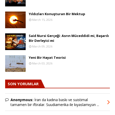
Yıldızları Konuşturan Bir Mektup
March 15, 2026
Said Nursi Gerçeği: Asrın Müceddidi mi, Başarılı
Bir Derleyici mi
March 09, 2026
Yeni Bir Hayat Teorisi
March 03, 2026
SON YORUMLAR
Anonymous:
İran da kadına baskı ve suistimal
tamamen bir iftiralar. Suudiamerika ile kıyaslamışsın ...