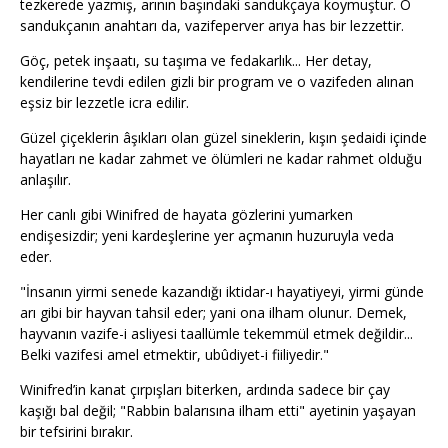
tezkerede yazmış, arının başındaki sandukçaya koymuştur. O
sandukçanın anahtarı da, vazifeperver arıya has bir lezzettir.
Göç, petek inşaatı, su taşıma ve fedakarlık... Her detay,
kendilerine tevdi edilen gizli bir program ve o vazifeden alınan
eşsiz bir lezzetle icra edilir.
Güzel çiçeklerin âşıkları olan güzel sineklerin, kışın şedaidi içinde
hayatları ne kadar zahmet ve ölümleri ne kadar rahmet olduğu
anlaşılır.
Her canlı gibi Winifred de hayata gözlerini yumarken
endişesizdir; yeni kardeşlerine yer açmanın huzuruyla veda
eder.
"İnsanın yirmi senede kazandığı iktidar-ı hayatiyeyi, yirmi günde
arı gibi bir hayvan tahsil eder; yani ona ilham olunur. Demek,
hayvanın vazife-i asliyesi taallümle tekemmül etmek değildir...
Belki vazifesi amel etmektir, ubûdiyet-i fiiliyedir."
Winifred’in kanat çırpışları biterken, ardında sadece bir çay
kaşığı bal değil; "Rabbin balarısına ilham etti" ayetinin yaşayan
bir tefsirini bırakır.