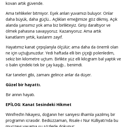
kovan artık güvende.
Ama tehlikeler bitmiyor. Eşek arıları yuvamızı buluyor. Onlar
daha büyük, daha güçlü... Açlıkları emeğimize göz dikmiş. Açık
alanda şansımız yok ama biz birlikteyiz. Girişi daraltıyor ve
ölmek pahasına savaşıyoruz. Kazanıyoruz. Ama artık
kanatlarım yırtık, kaslarım zayıf.
Hayatımız kanat çırpışlarıyla ölçülür; ama daha da önemli olan
ne için uçtuğunuzdur. Yedi haftada elli bin çiçeği polenledim,
sekiz bin kilometre uçtum. Birlikte yüz elli kilogram bal yaptık ve
o balın içindeki tek bir çay kaşığı... benimdi.
Kar taneleri gibi, zamanı gelince arılar da düşer.
Güzel bir hayattı.
Bir arının hayatı.
EPİLOG: Kanat Sesindeki Hikmet
Winifred’in hikayesi, doğanın her saniyesi ilhamla yazılmış bir
programın icrasıdır. Bediüzzaman, Risale-i Nur Külliyatı'nda bu
mucizevi yaşama şu sözlerle dokunur: