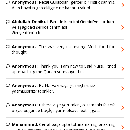
Anonymous:
Recai Gullabdani gercek bir kisilik sanmis.
AI in hayatin gercekligine ne kadar uzak ol ...
Abdullah_Denikul:
Ben de kendimi Gemini'ye sordum
ve aşağıdaki şekilde tanımladı
Geriye dönüp b ...
Anonymous:
This was very interesting. Much food for
thought.
Anonymous:
Thank you. I am new to Said Nursi. I tried
approaching the Qur'an years ago, but ...
Anonymous:
BUNU yazmaya gelmiştim. siz
yazmışşsınız? tebrikler.
Anonymous:
Ezbere klişe yorumlar , o zamanki felsefe
boştu bugünde boş.İşe yarar olsaydı batı işga ...
Muhammed:
Cerrahpaşa tıpta tutunamamış, bırakmış,
TOBB’a geçmiş, orda da tutunamamış, Çin’e gitmi ...