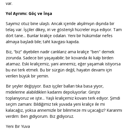
var.
Yol Ayrımı: Göç ve İnşa
Sayımız otuz bine ulaştı. Ancak içeride alışılmışın dışında bir
telaş var. İşçiler dikey, iri ve gösterişli hücreler inşa ediyor. Tam
dört tane... Bunlar kraliçe odaları. Yeni bir hükümdar nefes
almaya başladı bile; taht kavgası kapıda.
Biz, “biz” diyebilen nadir canlılarız ama kraliçe "ben" demek
zorunda. Sadece biri yaşayabilir; bir kovanda iki kalp birden
atamaz. Eski kraliçemiz, yani annemiz, eğer yaşamak istiyorsa
bu evi terk etmeli. Bu bir sürgün değil, hayatın devamı için
verilen büyük bir yemin.
Bir şeyler değişiyor. Bazı işçiler balları tıka basa yiyor,
midelerine alabildikleri kadarını depoluyorlar. Girişte
toplanıyoruz ve işte... Yaşlı kraliçemiz kovanı terk ediyor. Şimdi
seçim zamanı: Bildiğimiz tek yuvada yeni kraliçe ile mi
kalacağız, yoksa annemizle bir bilinmeze mi uçacağız? Kararımı
verdim: Ben gidiyorum. Biz gidiyoruz.
Yeni Bir Yuva