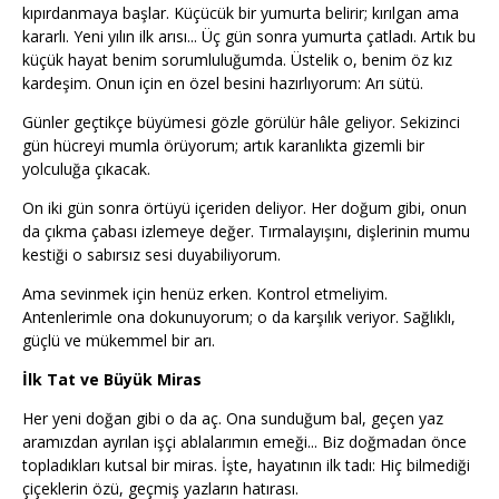
kıpırdanmaya başlar. Küçücük bir yumurta belirir; kırılgan ama
kararlı. Yeni yılın ilk arısı... Üç gün sonra yumurta çatladı. Artık bu
küçük hayat benim sorumluluğumda. Üstelik o, benim öz kız
kardeşim. Onun için en özel besini hazırlıyorum: Arı sütü.
Günler geçtikçe büyümesi gözle görülür hâle geliyor. Sekizinci
gün hücreyi mumla örüyorum; artık karanlıkta gizemli bir
yolculuğa çıkacak.
On iki gün sonra örtüyü içeriden deliyor. Her doğum gibi, onun
da çıkma çabası izlemeye değer. Tırmalayışını, dişlerinin mumu
kestiği o sabırsız sesi duyabiliyorum.
Ama sevinmek için henüz erken. Kontrol etmeliyim.
Antenlerimle ona dokunuyorum; o da karşılık veriyor. Sağlıklı,
güçlü ve mükemmel bir arı.
İlk Tat ve Büyük Miras
Her yeni doğan gibi o da aç. Ona sunduğum bal, geçen yaz
aramızdan ayrılan işçi ablalarımın emeği... Biz doğmadan önce
topladıkları kutsal bir miras. İşte, hayatının ilk tadı: Hiç bilmediği
çiçeklerin özü, geçmiş yazların hatırası.