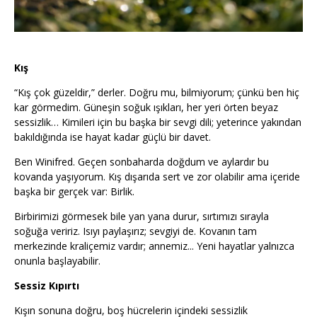
Kış
“Kış çok güzeldir,” derler. Doğru mu, bilmiyorum; çünkü ben hiç
kar görmedim. Güneşin soğuk ışıkları, her yeri örten beyaz
sessizlik… Kimileri için bu başka bir sevgi dili; yeterince yakından
bakıldığında ise hayat kadar güçlü bir davet.
Ben Winifred. Geçen sonbaharda doğdum ve aylardır bu
kovanda yaşıyorum. Kış dışarıda sert ve zor olabilir ama içeride
başka bir gerçek var: Birlik.
Birbirimizi görmesek bile yan yana durur, sırtımızı sırayla
soğuğa veririz. Isıyı paylaşırız; sevgiyi de. Kovanın tam
merkezinde kraliçemiz vardır; annemiz... Yeni hayatlar yalnızca
onunla başlayabilir.
Sessiz Kıpırtı
Kışın sonuna doğru, boş hücrelerin içindeki sessizlik