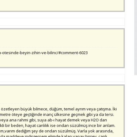
otesinde-beyin-zihin-ve-bilinc/#comment-6023
ı da özetleyen büyük bilmece, düğüm, temel ayrım veya çatışma. İki
ş metre öteye geçtiğinde inanç ülkesine geçmek gibi ya da tersi.
 veya ana rahmi gibi, suya ab-ı hayat demek veya H2O dan
ddi bir beden, hayat canlılık ise ondan süzülmüş ince bir anlam.
m,varım dediğim şey de ondan süzülmüş. Varla yok arasında,
a da maddeye indirgersem elimde kalan yapay birşey, canlı