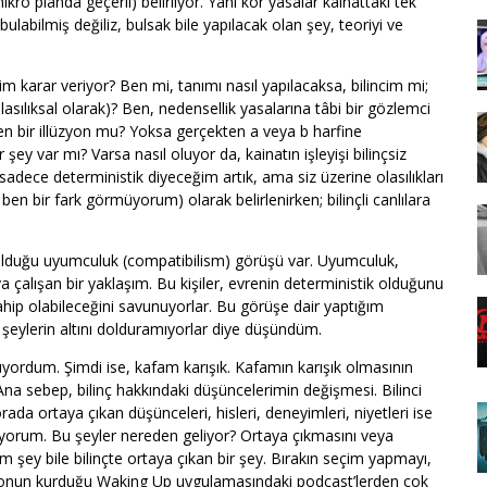
kro planda geçerli) belirliyor. Yani kör yasalar kainattaki tek
ulabilmiş değiliz, bulsak bile yapılacak olan şey, teoriyi ve
 karar veriyor? Ben mi, tanımı nasıl yapılacaksa, bilincim mi;
lasılıksal olarak)? Ben, nedensellik yasalarına tâbi bir gözlemci
 bir illüzyon mu? Yoksa gerçekten a veya b harfine
ey var mı? Varsa nasıl oluyor da, kainatın işleyişi bilinçsiz
 sadece deterministik diyeceğim artık, ama siz üzerine olasılıkları
a ben bir fark görmüyorum) olarak belirlenirken; bilinçli canlılara
olduğu uyumculuk (compatibilism) görüşü var. Uyumculuk,
çalışan bir yaklaşım. Bu kişiler, evrenin deterministik olduğunu
hip olabileceğini savunuyorlar. Bu görüşe dair yaptığım
i şeylerin altını dolduramıyorlar diye düşündüm.
ordum. Şimdi ise, kafam karışık. Kafamın karışık olmasının
 Ana sebep, bilinç hakkındaki düşüncelerimin değişmesi. Bilinci
da ortaya çıkan düşünceleri, hisleri, deneyimleri, niyetleri ise
rüyorum. Bu şeyler nereden geliyor? Ortaya çıkmasını veya
şey bile bilinçte ortaya çıkan bir şey. Bırakın seçim yapmayı,
 onun kurduğu Waking Up uygulamasındaki podcast’lerden çok