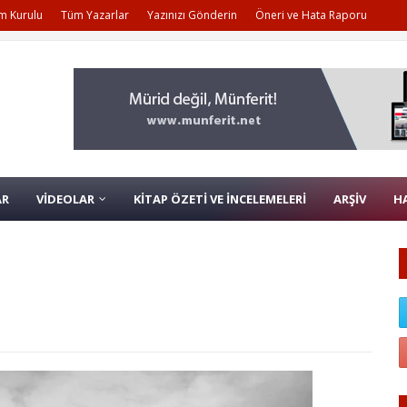
m Kurulu
Tüm Yazarlar
Yazınızı Gönderin
Öneri ve Hata Raporu
AR
VİDEOLAR
KİTAP ÖZETİ VE İNCELEMELERİ
ARŞİV
H