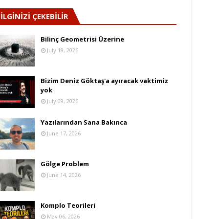
İLGİNİZİ ÇEKEBİLİR
Bilinç Geometrisi Üzerine
July 18, 2026
Bizim Deniz Göktaş'a ayıracak vaktimiz
yok
July 09, 2026
Yazılarından Sana Bakınca
June 17, 2026
Gölge Problem
June 14, 2026
Komplo Teorileri
May 06, 2026