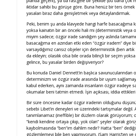
planda geçerli), ya da rastgele bir şekilde (bu daha çok mi
iktidar sahibi bu görüşe göre. Buna henüz bir ters örnek b
yasaları biraz daha genişletmek veya detaylandırmak.
Peki, benim şu anda klavyede hangi harfe basacağıma kim
yoksa kainatın bir an önceki hali mi (deterministik veya o
miyim sadece; özgür irade sandığım şey aslında tamamen
basacağıma en azından etki eden “özgür iradem” diye bir ş
varsaydığımız cansız objeler için deterministik (ben artık
da ekleyin; olasılık olsa bile orada bilinçli bir seçim yoks
gelince, bu yasalar birden değişiveriyor?
Bu konuda Daniel Dennett’in başlıca savunucularından 
determinizm ve özgür irade arasında bir uyum sağlamaya 
kabul ederken, aynı zamanda insanların özgür iradeye sa
okumalar beni tatmin etmedi. İşin açıksası, iddia ettikler
Bir süre öncesine kadar özgür iradenin olduğunu düşünüy
sebebi Libet’in deneyleri ve üzerindeki tartışmalar değil.
tanımlanamaz (ineffible) bir düzlem olarak görüyorum; ora
“kendi kendine ortaya çıkıp, yok olan” şeyler olarak gö
kaybolmasında “ben”im dahlim nedir? Hatta “ben” dediğim 
gözlemlemeyi bile ben yapmıyorum. (Sam Harris’ten ve