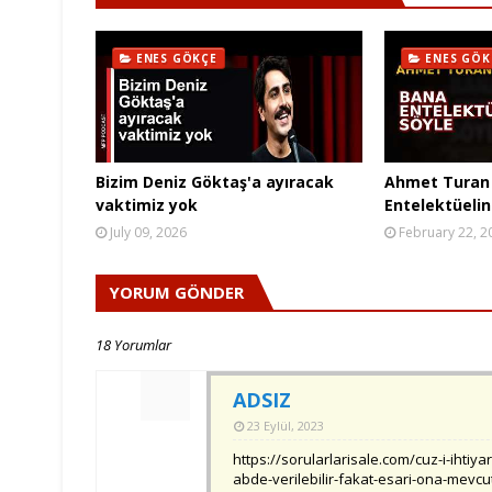
ENES GÖKÇE
ENES GÖK
Bizim Deniz Göktaş'a ayıracak
Ahmet Turan 
vaktimiz yok
Entelektüelin
July 09, 2026
February 22, 2
YORUM GÖNDER
18 Yorumlar
ADSIZ
23 Eylül, 2023
https://sorularlarisale.com/cuz-i-ihtiya
abde-verilebilir-fakat-esari-ona-mevcu