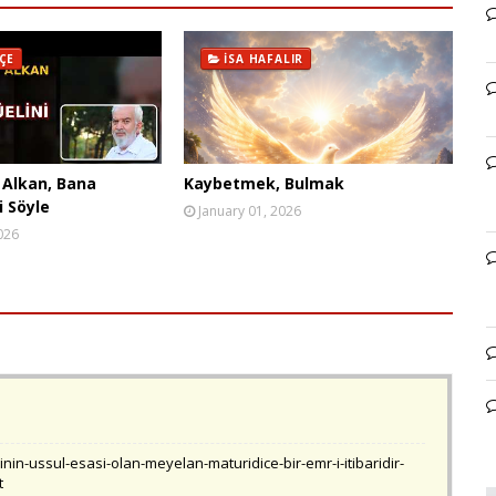
ÇE
İSA HAFALIR
Alkan, Bana
Kaybetmek, Bulmak
i Söyle
January 01, 2026
026
rinin-ussul-esasi-olan-meyelan-maturidice-bir-emr-i-itibaridir-
t