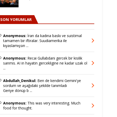
SON YORUMLAR
Anonymous:
İran da kadına baskı ve suistimal
tamamen bir iftiralar. Suudiamerika ile
kıyaslamışsın ...
Anonymous:
Recai Gullabdani gercek bir kisilik
sanmis. AI in hayatin gercekligine ne kadar uzak ol
...
Abdullah_Denikul:
Ben de kendimi Gemini'ye
sordum ve aşağıdaki şekilde tanımladı
Geriye dönüp b ...
Anonymous:
This was very interesting. Much
food for thought.