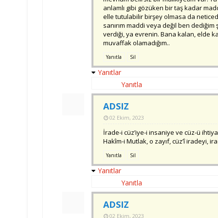
anlamlı gibi gözüken bir taş kadar madd
elle tutulabilir birşey olmasa da netice
sanırım maddi veya değil ben dediğim ş
verdiği, ya evrenin. Bana kalan, eld
muvaffak olamadığım..
Yanıtla
Sil
Yanıtlar
Yanıtla
ADSIZ
02 Ekim, 2023
İrade-i cüz’iye-i insaniye ve cüz-ü ihtiya
Hakîm-i Mutlak, o zayıf, cüz’î iradeyi, ira
Yanıtla
Sil
Yanıtlar
Yanıtla
ADSIZ
02 Ekim, 2023