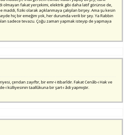
i olmayan fakat yerçekimi, elektrik gibi daha latif görünse de,
de maddi, fiziki olarak açıklanmaya çalışılan birşey. Ama şu kesin
eyde hiç bir emeğim yok, her durumda verili bir şey. Ya Rabbin
e kalan sadece tevazu. Çoğu zaman yapmak isteyip de yapmaya
riyesi, çendan zayıftır, bir emr-i itibarîdir. Fakat Cenâb-ı Hak ve
de-i külliyesinin taallûkuna bir şart-ı âdi yapmıştır.