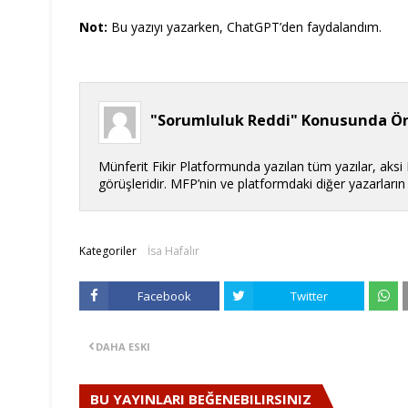
Not:
Bu yazıyı yazarken, ChatGPT’den faydalandım.
"Sorumluluk Reddi" Konusunda Ön
Münferit Fikir Platformunda yazılan tüm yazılar, aksi
görüşleridir. MFP’nin ve platformdaki diğer yazarları
Kategoriler
İsa Hafalır
Facebook
Twitter
DAHA ESKI
BU YAYINLARI BEĞENEBILIRSINIZ