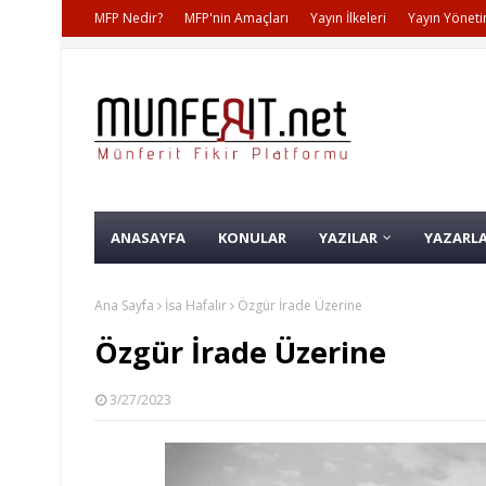
MFP Nedir?
MFP'nin Amaçları
Yayın İlkeleri
Yayın Yöneti
ANASAYFA
KONULAR
YAZILAR
YAZARL
Ana Sayfa
İsa Hafalır
Özgür İrade Üzerine
Özgür İrade Üzerine
3/27/2023