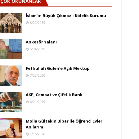
ÇOK OKUNANLAR
İslam’ın Büyük Çıkmazı: Kölelik Kurumu
6/22/2019
Ankesör Yalanı
5/04/2019
Fethullah Gülen'e Açık Mektup
7/22/2020
AKP, Cemaat ve Çiftlik Bank
6/21/2019
Molla Gültekin Bibar ile Öğrenci Evleri
Anılarım
1/15/2020