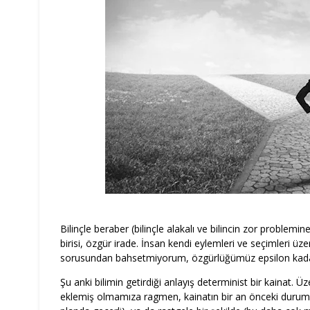
Bilinçle beraber (bilinçle alakalı ve bilincin zor problemin
birisi, özgür irade. İnsan kendi eylemleri ve seçimleri ü
sorusundan bahsetmiyorum, özgürlüğümüz epsilon kadar
Şu anki bilimin getirdiği anlayış determinist bir kainat. Ü
eklemiş olmamıza ragmen, kainatın bir an önceki durumu