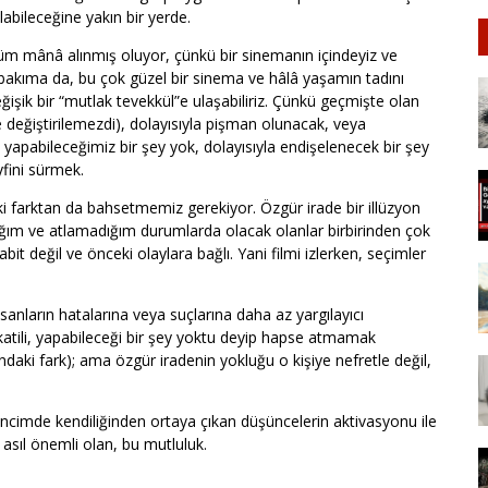
labileceğine yakın bir yerde.
tüm mânâ alınmış oluyor, çünkü bir sinemanın içindeyiz ve
 bakıma da, bu çok güzel bir sinema ve hâlâ yaşamın tadını
ğişik bir “mutlak tevekkül”e ulaşabiliriz. Çünkü geçmişte olan
le değiştirilemezdi), dolayısıyla pişman olunacak, veya
yapabileceğimiz bir şey yok, dolayısıyla endişelenecek bir şey
fini sürmek.
ki farktan da bahsetmemiz gerekiyor. Özgür irade bir illüzyon
ığım ve atlamadığım durumlarda olacak olanlar birbirinden çok
bit değil ve önceki olaylara bağlı. Yani filmi izlerken, seçimler
sanların hatalarına veya suçlarına daha az yargılayıcı
r katili, yapabileceği bir şey yoktu deyip hapse atmamak
daki fark); ama özgür iradenin yokluğu o kişiye nefretle değil,
ilincimde kendiliğinden ortaya çıkan düşüncelerin aktivasyonu ile
sıl önemli olan, bu mutluluk.