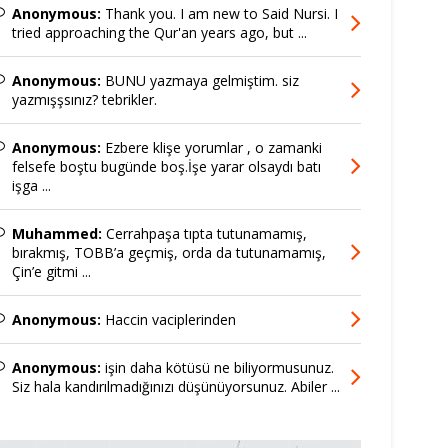
Anonymous:
Thank you. I am new to Said Nursi. I
tried approaching the Qur'an years ago, but ...
Anonymous:
BUNU yazmaya gelmiştim. siz
yazmışşsınız? tebrikler.
Anonymous:
Ezbere klişe yorumlar , o zamanki
felsefe boştu bugünde boş.İşe yarar olsaydı batı
işga ...
Muhammed:
Cerrahpaşa tıpta tutunamamış,
bırakmış, TOBB’a geçmiş, orda da tutunamamış,
Çin’e gitmi ...
Anonymous:
Haccin vaciplerinden
Anonymous:
işin daha kötüsü ne biliyormusunuz.
Siz hala kandırılmadığınızı düşünüyorsunuz. Abiler ...