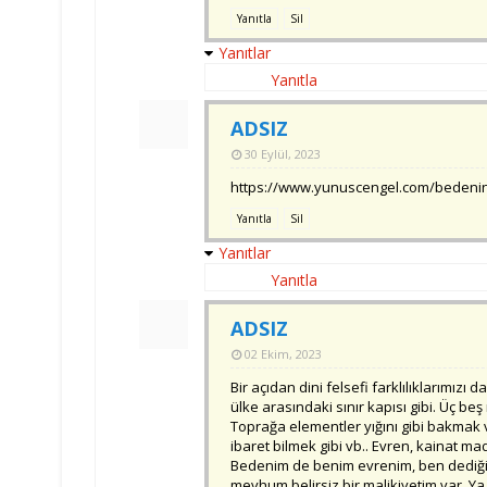
Yanıtla
Sil
Yanıtlar
Yanıtla
ADSIZ
30 Eylül, 2023
https://www.yunuscengel.com/bedenin-
Yanıtla
Sil
Yanıtlar
Yanıtla
ADSIZ
02 Ekim, 2023
Bir açıdan dini felsefi farklılıklarımız
ülke arasındaki sınır kapısı gibi. Üç be
Toprağa elementler yığını gibi bakmak
ibaret bilmek gibi vb.. Evren, kainat ma
Bedenim de benim evrenim, ben dediği
mevhum belirsiz bir malikiyetim var. Y