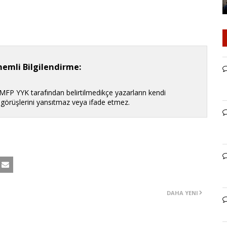
emli Bilgilendirme:
 MFP YYK tarafından belirtilmedikçe yazarların kendi
n görüşlerini yansıtmaz veya ifade etmez.
DAHA YENI