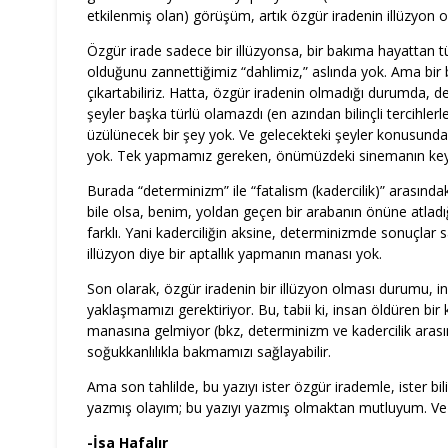
etkilenmiş olan) görüşüm, artık özgür iradenin illüzyon o
Özgür irade sadece bir illüzyonsa, bir bakıma hayattan 
olduğunu zannettiğimiz “dahlimiz,” aslında yok. Ama bir
çıkartabiliriz. Hatta, özgür iradenin olmadığı durumda, de
şeyler başka türlü olamazdı (en azından bilinçli tercihler
üzülünecek bir şey yok. Ve gelecekteki şeyler konusunda 
yok. Tek yapmamız gereken, önümüzdeki sinemanın key
Burada “determinizm” ile “fatalism (kadercilik)” arasında
bile olsa, benim, yoldan geçen bir arabanın önüne atlad
farklı. Yani kaderciliğin aksine, determinizmde sonuçlar sa
illüzyon diye bir aptallık yapmanın manası yok.
Son olarak, özgür iradenin bir illüzyon olması durumu, in
yaklaşmamızı gerektiriyor. Bu, tabii ki, insan öldüren bi
manasına gelmiyor (bkz, determinizm ve kadercilik arasın
soğukkanlılıkla bakmamızı sağlayabilir.
Ama son tahlilde, bu yazıyı ister özgür irademle, ister b
yazmış olayım; bu yazıyı yazmış olmaktan mutluyum. Ve a
-İsa Hafalır