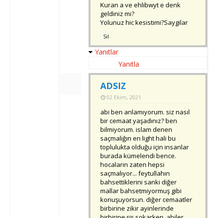
Kuran a ve ehlibwyt e denk
geldiniz mi?
Yolunuz hic kesistimi?Saygilar
Sil
Yanıtlar
Yanıtla
ADSIZ
02 Ekim, 2021
abi ben anlamıyorum. siz nasıl
bir cemaat yaşadınız? ben
bilmiyorum. islam denen
saçmalığın en light hali bu
toplulukta olduğu için insanlar
burada kümelendi bence.
hocaların zaten hepsi
saçmalıyor... feytullahın
bahsettiklerini sanki diğer
mallar bahsetmiyormuş gibi
konuşuyorsun. diğer cemaatler
birbirine zikir ayinlerinde
birbirine şiş sokarken, abiler