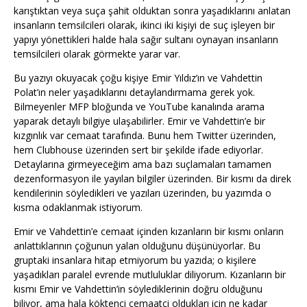
karıştıktan veya suça şahit olduktan sonra yaşadıklarını anlatan
insanların temsilcileri olarak, ikinci iki kişiyi de suç işleyen bir
yapıyı yönettikleri halde hala sağır sultanı oynayan insanların
temsilcileri olarak görmekte yarar var.
Bu yazıyı okuyacak çoğu kişiye Emir Yıldız’ın ve Vahdettin
Polat’ın neler yaşadıklarını detaylandırmama gerek yok.
Bilmeyenler MFP bloğunda ve YouTube kanalında arama
yaparak detaylı bilgiye ulaşabilirler. Emir ve Vahdettin’e bir
kızgınlık var cemaat tarafında. Bunu hem Twitter üzerinden,
hem Clubhouse üzerinden sert bir şekilde ifade ediyorlar.
Detaylarına girmeyeceğim ama bazı suçlamaları tamamen
dezenformasyon ile yayılan bilgiler üzerinden. Bir kısmı da direk
kendilerinin söyledikleri ve yazıları üzerinden, bu yazımda o
kısma odaklanmak istiyorum.
Emir ve Vahdettin’e cemaat içinden kızanların bir kısmı onların
anlattıklarının çoğunun yalan olduğunu düşünüyorlar. Bu
gruptaki insanlara hitap etmiyorum bu yazıda; o kişilere
yaşadıkları paralel evrende mutluluklar diliyorum. Kızanların bir
kısmı Emir ve Vahdettin’in söylediklerinin doğru olduğunu
biliyor, ama hala köktenci cemaatçi oldukları için ne kadar