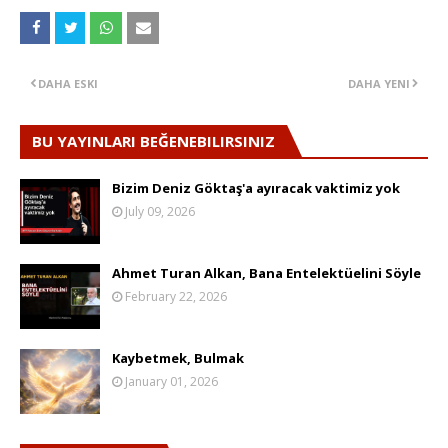
DAHA ESKI
DAHA YENI
BU YAYINLARI BEĞENEBILIRSINIZ
Bizim Deniz Göktaş'a ayıracak vaktimiz yok
July 09, 2026
Ahmet Turan Alkan, Bana Entelektüelini Söyle
February 22, 2026
Kaybetmek, Bulmak
January 01, 2026