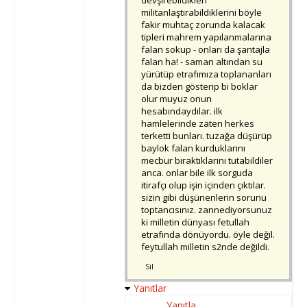
devşirebildikleri
militanlaştırabildiklerini böyle
fakir muhtaç zorunda kalacak
tipleri mahrem yapılanmalarına
falan sokup - onları da şantajla
falan ha! - saman altından su
yürütüp etrafımıza toplananları
da bizden gösterip bi boklar
olur muyuz onun
hesabındaydılar. ilk
hamlelerinde zaten herkes
terketti bunları. tuzağa düşürüp
baylok falan kurduklarını
mecbur bıraktıklarını tutabildiler
anca. onlar bile ilk sorguda
itirafçı olup işin içinden çıktılar.
sizin gibi düşünenlerin sorunu
toptancısınız. zannediyorsunuz
ki milletin dünyası fetullah
etrafında dönüyordu. öyle değil.
feytullah milletin s2nde değildi.
Sil
Yanıtlar
Yanıtla