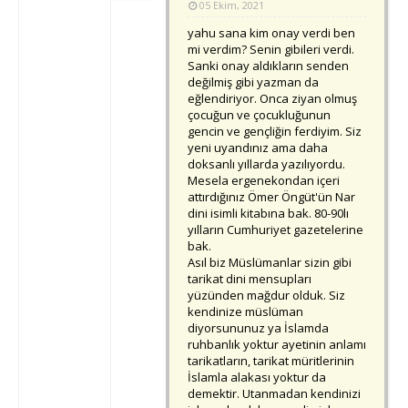
05 Ekim, 2021
yahu sana kim onay verdi ben
mi verdim? Senin gibileri verdi.
Sanki onay aldıkların senden
değilmiş gibi yazman da
eğlendiriyor. Onca ziyan olmuş
çocuğun ve çocukluğunun
gencin ve gençliğin ferdiyim. Siz
yeni uyandınız ama daha
doksanlı yıllarda yazılıyordu.
Mesela ergenekondan içeri
attırdığınız Ömer Öngüt'ün Nar
dini isimli kitabına bak. 80-90lı
yılların Cumhuriyet gazetelerine
bak.
Asıl biz Müslümanlar sizin gibi
tarikat dini mensupları
yüzünden mağdur olduk. Siz
kendinize müslüman
diyorsununuz ya İslamda
ruhbanlık yoktur ayetinin anlamı
tarikatların, tarikat müritlerinin
İslamla alakası yoktur da
demektir. Utanmadan kendinizi