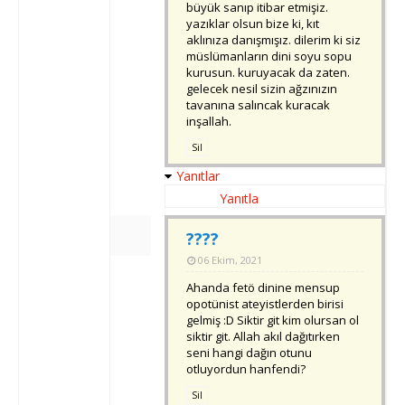
büyük sanıp itibar etmişiz.
yazıklar olsun bize ki, kıt
aklınıza danışmışız. dilerim ki siz
müslümanların dini soyu sopu
kurusun. kuruyacak da zaten.
gelecek nesil sizin ağzınızın
tavanına salıncak kuracak
inşallah.
Sil
Yanıtlar
Yanıtla
????
06 Ekim, 2021
Ahanda fetö dinine mensup
opotünist ateyistlerden birisi
gelmiş :D Siktir git kim olursan ol
siktir git. Allah akıl dağıtırken
seni hangi dağın otunu
otluyordun hanfendi?
Sil