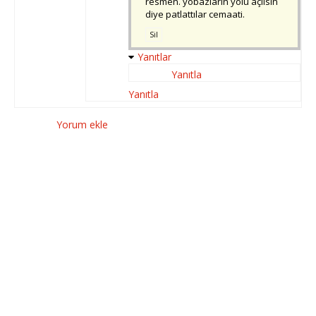
resmen. yobazların yolu açılsın
diye patlattılar cemaati.
Sil
Yanıtlar
Yanıtla
Yanıtla
Yorum ekle