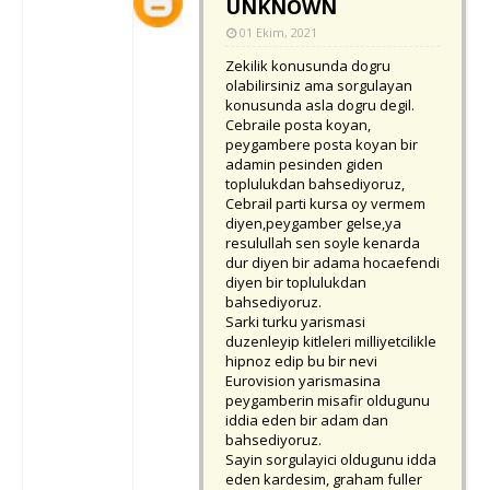
UNKNOWN
01 Ekim, 2021
Zekilik konusunda dogru
olabilirsiniz ama sorgulayan
konusunda asla dogru degil.
Cebraile posta koyan,
peygambere posta koyan bir
adamin pesinden giden
toplulukdan bahsediyoruz,
Cebrail parti kursa oy vermem
diyen,peygamber gelse,ya
resulullah sen soyle kenarda
dur diyen bir adama hocaefendi
diyen bir toplulukdan
bahsediyoruz.
Sarki turku yarismasi
duzenleyip kitleleri milliyetcilikle
hipnoz edip bu bir nevi
Eurovision yarismasina
peygamberin misafir oldugunu
iddia eden bir adam dan
bahsediyoruz.
Sayin sorgulayici oldugunu idda
eden kardesim, graham fuller