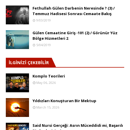
Fethullah Gülen Darbenin Neresinde ? (3) /
Temmuz Hadisesi Sonrası Cemaate Bakış
9/03/2019
Gülen Cemaatine Giriş -101 (2) / Görünür Yüz
Bölge Hizmetleri 2
5/04/2019
İLGİNİZİ ÇEKEBİLİR
Komplo Teorileri
May 06, 2026
Yıldızları Konuşturan Bir Mektup
March 15, 2026
Said Nursi Gerçeği: Asrın Müceddidi mi, Başarılı