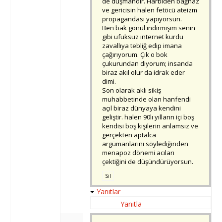
de düşmandır. Harbiden bağnaz
ve gericisin halen fetöcü ateizm
propagandası yapıyorsun.
Ben bak gönül indirmişim senin
gibi ufuksuz internet kurdu
zavallıya tebliğ edip imana
çağırıyorum. Çık o bok
çukurundan diyorum; insanda
biraz akıl olur da idrak eder
dimi.
Son olarak aklı sikiş
muhabbetinde olan hanfendi
açıl biraz dünyaya kendini
geliştir. halen 90lı yılların içi boş
kendisi boş kişilerin anlamsız ve
gerçekten aptalca
argümanlarını söylediğinden
menapoz dönemi acıları
çektiğini de düşündürüyorsun.
Sil
Yanıtlar
Yanıtla