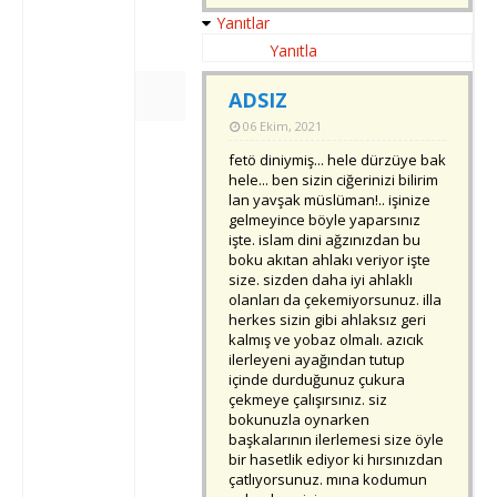
Yanıtlar
Yanıtla
ADSIZ
06 Ekim, 2021
fetö diniymiş... hele dürzüye bak
hele... ben sizin ciğerinizi bilirim
lan yavşak müslüman!.. işinize
gelmeyince böyle yaparsınız
işte. islam dini ağzınızdan bu
boku akıtan ahlakı veriyor işte
size. sizden daha iyi ahlaklı
olanları da çekemiyorsunuz. illa
herkes sizin gibi ahlaksız geri
kalmış ve yobaz olmalı. azıcık
ilerleyeni ayağından tutup
içinde durduğunuz çukura
çekmeye çalışırsınız. siz
bokunuzla oynarken
başkalarının ilerlemesi size öyle
bir hasetlik ediyor ki hırsınızdan
çatlıyorsunuz. mına kodumun