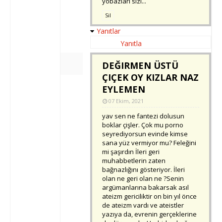
yobazları sizi...
Sil
Yanıtlar
Yanıtla
DEĞIRMEN ÜSTÜ
ÇIÇEK OY KIZLAR NAZ
EYLEMEN
07 Ekim, 2021
yav sen ne fantezi dolusun
boklar çişler. Çok mu porno
seyrediyorsun evinde kimse
sana yüz vermiyor mu? Feleğini
mi şaşırdın İleri geri
muhabbetlerin zaten
bağnazlığını gösteriyor. İleri
olan ne geri olan ne ?Senin
argümanlarına bakarsak asıl
ateizm gericiliktir on bin yıl önce
de ateizm vardı ve ateistler
yazıya da, evrenin gerçeklerine