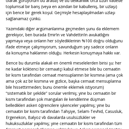
olarak görüyorum bu arada) ve bu delikanlılık orta uzun vadede
toplumsal bir barış (veya en azından bir kabulleniş, bir uzlaşı)
için bence bir gerek koşul. Geçmişle hesaplaşılmadan uzlaşı
sağlanamaz çünkü.
Yazımdaki diğer argümanlarıma geçmeden şunu da eklemem
gerekiyor, ben burada Emir’in ve Vahdettin’in avukatlığını
yapmaya veya onların her söylediklerinin %100 doğru olduğunu
ifade etmeye çalışmıyorum, savunduğum şey sadece onların
da konuşma haklarının olduğu. Herkesin konuşmaya hakkı var.
Bence bu durumla alakalı en önemli meselelerden birisi şu: her
ne kadar köktenci bir cemaatçi kabul etmese bile bu cemaatin
bir kısmı tarafından cemaat mensuplarının bir kısmına (ama çok
ama çok az bir kısmına ve gizlice, başka cemaat mensuplarına
bile hissettirmeden; bunu önemle eklemek istiyorum)
“sistematik bir şekilde” sorular verilmiş; yine bu cemaatin bir
kısmı tarafından şok mangaları ile kendilerine düşman
belledikleri askeri öğrencilere işkenceler yapılmış; yine bu
cemaatin bir kısmı tarafından Tahşiye, Selam-Tevhid, Casusluk,
Ergenekon, Balyoz vb davalarda usulsüzlükler ve
hukuksuzluklar yapılmış; yine cemaatin bir kısmı tarafından tüm