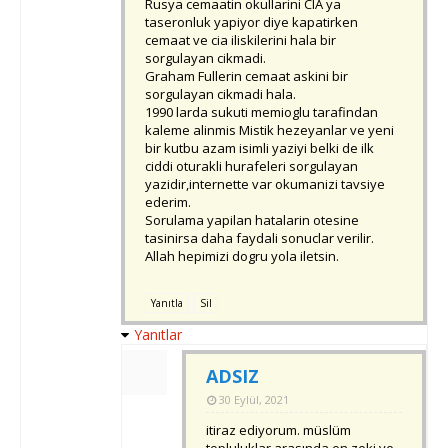
Rusya cemaatin okullarini CIA ya
taseronluk yapiyor diye kapatirken
cemaat ve cia iliskilerini hala bir
sorgulayan cikmadi.
Graham Fullerin cemaat askini bir
sorgulayan cikmadi hala.
1990 larda sukuti memioglu tarafindan
kaleme alinmis Mistik hezeyanlar ve yeni
bir kutbu azam isimli yaziyi belki de ilk
ciddi oturakli hurafeleri sorgulayan
yazidir,internette var okumanizi tavsiye
ederim.
Sorulama yapilan hatalarin otesine
tasinirsa daha faydali sonuclar verilir.
Allah hepimizi dogru yola iletsin.
Yanıtla
Sil
Yanıtlar
ADSIZ
30 Eylül, 2021
itiraz ediyorum. müslüm