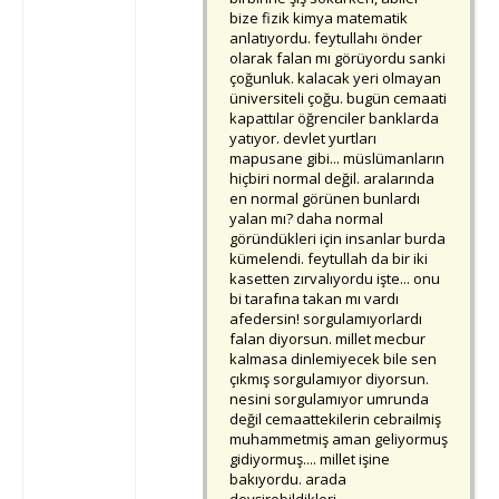
bize fizik kimya matematik
anlatıyordu. feytullahı önder
olarak falan mı görüyordu sanki
çoğunluk. kalacak yeri olmayan
üniversiteli çoğu. bugün cemaati
kapattılar öğrenciler banklarda
yatıyor. devlet yurtları
mapusane gibi... müslümanların
hiçbiri normal değil. aralarında
en normal görünen bunlardı
yalan mı? daha normal
göründükleri için insanlar burda
kümelendi. feytullah da bir iki
kasetten zırvalıyordu işte... onu
bi tarafına takan mı vardı
afedersin! sorgulamıyorlardı
falan diyorsun. millet mecbur
kalmasa dinlemiyecek bile sen
çıkmış sorgulamıyor diyorsun.
nesini sorgulamıyor umrunda
değil cemaattekilerin cebrailmiş
muhammetmiş aman geliyormuş
gidiyormuş.... millet işine
bakıyordu. arada