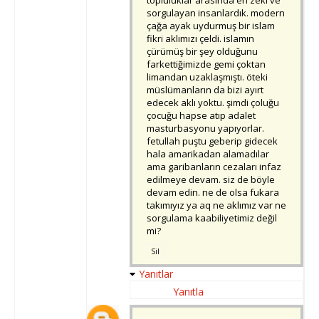
topluluklar arasında en zeki ve
sorgulayan insanlardık. modern
çağa ayak uydurmuş bir islam
fikri aklımızı çeldi. islamın
çürümüş bir şey olduğunu
farkettiğimizde gemi çoktan
limandan uzaklaşmıştı. öteki
müslümanların da bizi ayırt
edecek aklı yoktu. şimdi çoluğu
çocuğu hapse atıp adalet
masturbasyonu yapıyorlar.
fetullah puştu geberip gidecek
hala amarikadan alamadılar
ama garibanların cezaları infaz
edilmeye devam. siz de böyle
devam edin. ne de olsa fukara
takımıyız ya aq ne aklımız var ne
sorgulama kaabiliyetimiz değil
mi?
Sil
Yanıtlar
Yanıtla