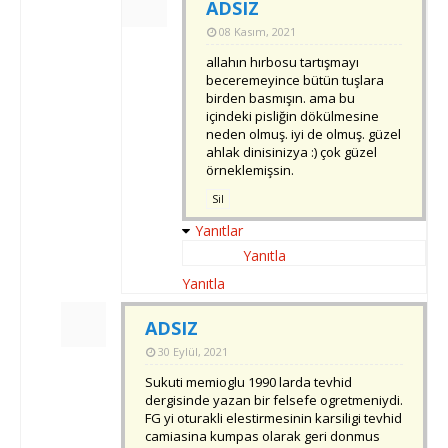
ADSIZ
08 Kasım, 2021
allahın hırbosu tartışmayı
beceremeyince bütün tuşlara
birden basmışın. ama bu
içindeki pisliğin dökülmesine
neden olmuş. iyi de olmuş. güzel
ahlak dinisinizya :) çok güzel
örneklemişsin.
Sil
Yanıtlar
Yanıtla
Yanıtla
ADSIZ
30 Eylül, 2021
Sukuti memioglu 1990 larda tevhid
dergisinde yazan bir felsefe ogretmeniydi.
FG yi oturakli elestirmesinin karsiligi tevhid
camiasina kumpas olarak geri donmus