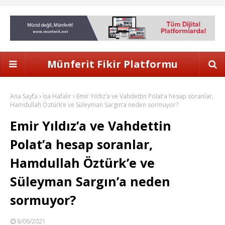
Münferit Fikir Platformu
Ana Sayfa
İsa Hafalır
Emir Yıldız’a ve Vahdettin Polat’a hesap soranlar,
Hamdullah Öztürk’e ve Süleyman Sargın’a neden sormuyor?
Emir Yıldız’a ve Vahdettin
Polat’a hesap soranlar,
Hamdullah Öztürk’e ve
Süleyman Sargın’a neden
sormuyor?
8/06/2021