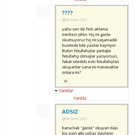
????
04 Ekim, 2021
yahu sen de fetö aklama
merkezi çıktın. Hiç mi gaste
okumuyoruz hiç mi yaşamadık
busitede bile yazılar kaynıyor.
Bütün fetullahçılar şantajla
fetullahçı olmuşlar yazıyorsun,
fakat sitedeki eski fetullahçıları
okuyanlar sana mı inanacaklar
onlara mı?
Sil
Yanıtlar
Yanıtla
ADSIZ
04 Ekim, 2021
bana bak "gaste" okuyan dayı.
biz sizin gibi yobaz dayıların