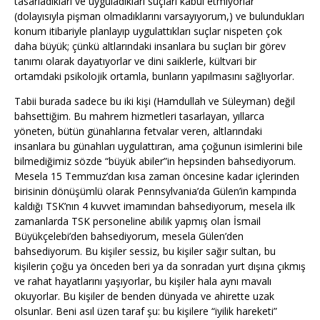
tasarladıkları ve uyguladıkları suçları kabul etmiyorlar
(dolayısıyla pişman olmadıklarını varsayıyorum,) ve bulundukları
konum itibariyle planlayıp uygulattıkları suçlar nispeten çok
daha büyük; çünkü altlarındaki insanlara bu suçları bir görev
tanımı olarak dayatıyorlar ve dini saiklerle, kültvari bir
ortamdaki psikolojik ortamla, bunların yapılmasını sağlıyorlar.
Tabii burada sadece bu iki kişi (Hamdullah ve Süleyman) değil
bahsettiğim. Bu mahrem hizmetleri tasarlayan, yıllarca
yöneten, bütün günahlarına fetvalar veren, altlarındaki
insanlara bu günahları uygulattıran, ama çoğunun isimlerini bile
bilmediğimiz sözde “büyük abiler”in hepsinden bahsediyorum.
Mesela 15 Temmuz’dan kısa zaman öncesine kadar içlerinden
birisinin dönüşümlü olarak Pennsylvania’da Gülen’in kampında
kaldığı TSK’nın 4 kuvvet imamından bahsediyorum, mesela ilk
zamanlarda TSK personeline abilik yapmış olan İsmail
Büyükçelebi’den bahsediyorum, mesela Gülen’den
bahsediyorum. Bu kişiler sessiz, bu kişiler sağır sultan, bu
kişilerin çoğu ya önceden beri ya da sonradan yurt dışına çıkmış
ve rahat hayatlarını yaşıyorlar, bu kişiler hala aynı mavalı
okuyorlar. Bu kişiler de benden dünyada ve ahirette uzak
olsunlar. Beni asıl üzen taraf şu: bu kişilere “iyilik hareketi”