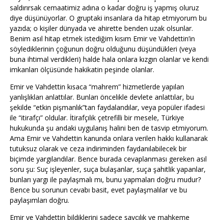
saldırırsak cemaatimiz adına o kadar doğru iş yapmış oluruz
diye düşünüyorlar. O gruptaki insanlara da hitap etmiyorum bu
yazıda; o kişiler dünyada ve ahirette benden uzak olsunlar.
Benim asıl hitap etmek istediğim kısım Emir ve Vahdettin’in
söylediklerinin çoğunun doğru olduğunu düşündükleri (veya
buna ihtimal verdikleri) halde hala onlara kızgın olanlar ve kendi
imkanları ölçüsünde hakikatin peşinde olanlar.
Emir ve Vahdettin kısaca “mahrem” hizmetlerde yapılan
yanlışlıkları anlattılar. Bunları öncelikle devlete anlattılar, bu
şekilde “etkin pişmanlık”tan faydalandılar, veya popüler ifadesi
ile “itirafçı” oldular. İtirafçılık çetrefilli bir mesele, Türkiye
hukukunda şu andaki uygulanış halini ben de tasvip etmiyorum.
Ama Emir ve Vahdettin kanunda onlara verilen hakkı kullanarak
tutuksuz olarak ve ceza indiriminden faydanılabilecek bir
biçimde yargılandılar. Bence burada cevaplanması gereken asıl
soru şu: Suç işleyenler, suça bulaşanlar, suça şahitlik yapanlar,
bunları yargı ile paylaşmalı mı, bunu yapmaları doğru mudur?
Bence bu sorunun cevabı basit, evet paylaşmalılar ve bu
paylaşımları doğru.
Emir ve Vahdettin bildiklerini sadece savcılık ve mahkeme