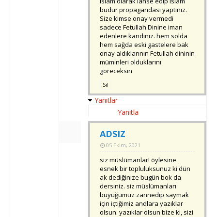
islam olarak lanse edip islam
budur propagandası yaptınız.
Size kimse onay vermedi
sadece Fetullah Dinine iman
edenlere kandınız. hem solda
hem sağda eski gastelere bak
onay aldıklarının Fetullah dininin
müminleri olduklarını
göreceksin
Sil
Yanıtlar
Yanıtla
ADSIZ
05 Ekim, 2021
siz müslümanlar! öylesine
esnek bir topluluksunuz ki dün
ak dediğinize bugün bok da
dersiniz. siz müslümanları
büyüğümüz zannedip saymak
için içtiğimiz andlara yazıklar
olsun. yazıklar olsun bize ki, sizi