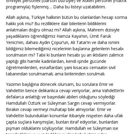
Emniyet personeli (Garson usb’siyle) ve Askeri personel (matrix
programıyla) fişlenmiş… Daha bu listeyi uzatabilirim.
Allah aşkına, Türkiye halkının bütün bu olanlardan hesap sorma
hakkı yok mu? Bu rezilliklere dair bilenlerin bildiklerini
anlatmaları doğru olmaz mı? Allah aşkına, Mahrem dizisiyle
yaşadıklarını öğrendiğimiz Hamza Kaya’nın, Ümit Faruk
Yenici’nin, dahası Aydın Çopur’un, Ali Tatar’ın ve daha ismini
bildiğimiz bilemediğimiz nicelerinin başlarına gelenlerin hesabı
sorulmasın mı? Tabii ki bunların hesabı şu an iktidarın zalimce
yaptığı gibi hamile kadınlardan, kendi işinde gücünde
öğretmenlerden, esnaflardan; yani kısacası cemaatin sivil
tabanından sorulmamalı; ama birilerinden sorulmalı.
Yazımın başlığına dönecek olursam, bu sorulara Emir ve
Vahdettin bence delikanlıca cevap veriyorlar, ama Vahdettin’in
defalarca anlattığı ve başındaki abileri olduğunu söylediği
Hamdullah Öztürk ve Süleyman Sargın cevap vermiyorlar.
Bırakın cevap vermeyi muhatap bile almıyorlar. Emir ve
Vahdettin bulundukları konumlar itibariyle nispeten daha ufak
çapta suçlara karışmışlar, bunları itiraf ediyorlar, bunlardan
pişman olduklarını söylüyorlar. Hamdullah ve Süleyman ise