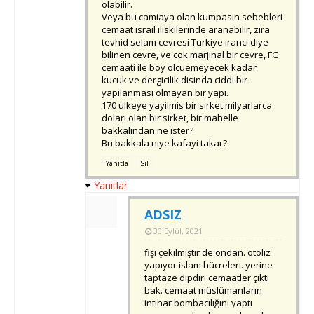
olabilir.
Veya bu camiaya olan kumpasin sebebleri
cemaat israil iliskilerinde aranabilir, zira
tevhid selam cevresi Turkiye iranci diye
bilinen cevre, ve cok marjinal bir cevre, FG
cemaati ile boy olcuemeyecek kadar
kucuk ve dergicilik disinda ciddi bir
yapilanmasi olmayan bir yapi.
170 ulkeye yayilmis bir sirket milyarlarca
dolari olan bir sirket, bir mahelle
bakkalindan ne ister?
Bu bakkala niye kafayi takar?
Yanıtla
Sil
Yanıtlar
ADSIZ
30 Eylül, 2021
fişi çekilmiştir de ondan. otoliz
yapıyor islam hücreleri. yerine
taptaze dipdiri cemaatler çıktı
bak. cemaat müslümanların
intihar bombacılığını yaptı