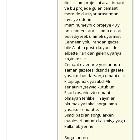
ilimli islam projesini arastirmani
ve bu projede gulen cemaati
mere de duruyor arastirmani
tavsiye ederim.
Imam humeyni o projeye 40 yil
once amerikanci islama dikkat
edin diyerek ummeti uyarmisti.
Cennetin yolu irandan gecse
bile Allah'a posta koyan lider
elbette iran dan gelen uyariya
sagir kesilir.
Cemaat evlerinde yurtlarinda
zaman gazetesi disinda gazete
yasakdi hatirlarsan, cemaat disi
kitap ojumak yasakdi.Ali
seriatinin ,seyyid kutub un
Esad cosanin vb cemaat
olmayan tehlikeli ! Yayinlari
okumak yasakdi sorgulama
yasakdi cemaatte.
Simdi bazilari sorgularken
maalesef amuda kalkmis,ayaga
kalkmak yerine,
Sorgularken