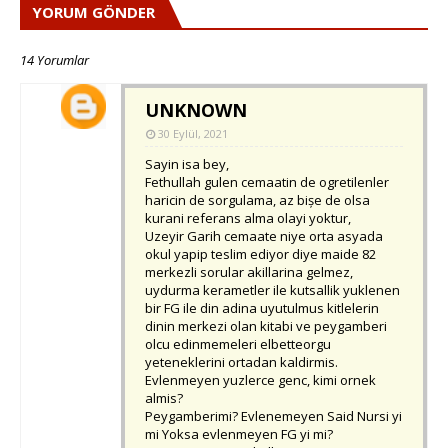
YORUM GÖNDER
14 Yorumlar
UNKNOWN
30 Eylül, 2021
Sayin isa bey,
Fethullah gulen cemaatin de ogretilenler
haricin de sorgulama, az bișe de olsa
kurani referans alma olayi yoktur,
Uzeyir Garih cemaate niye orta asyada
okul yapip teslim ediyor diye maide 82
merkezli sorular akillarina gelmez,
uydurma kerametler ile kutsallik yuklenen
bir FG ile din adina uyutulmus kitlelerin
dinin merkezi olan kitabi ve peygamberi
olcu edinmemeleri elbetteorgu
yeteneklerini ortadan kaldirmis.
Evlenmeyen yuzlerce genc, kimi ornek
almis?
Peygamberimi? Evlenemeyen Said Nursi yi
mi Yoksa evlenmeyen FG yi mi?