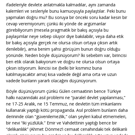
ifadeleriyle devlete anlatmakla kalmadılar, aynı zamanda
kalemleri ve sesleriyle bunu kamuoyuyla paylaştılar. Peki bunu
yapmaları doğru mu? Bu soruya bir önceki soru kadar kesin bir
cevap veremiyorum; çünkü iki yönde de argümanlar
görebiliyorum (mesela pragmatik bir bakış açısıyla bu
paylaşımlar neye sebep oluyor diye bakılabilir, veya daha etik
bir bakış açısıyla gerçek ne olursa olsun ortaya çıksın artık
denilebilir), ama benim şahsi görüşüm bunun doğru olduğu
yönünde. Neden böyle düşünüyorum? İki sebebim var, birincisi
ben etik olarak bakıyorum ve doğru ne olursa olsun ortaya
çıksın istiyorum. İkincisi ise (belki bir kısmınız buna
katılmayacaktır ama) kısa vadede değil ama orta ve uzun
vadede bunların yararlı olacağını düşünüyorum.
Böyle düşünüyorum çünkü Gülen cemaatinin bence Türkiye
halkı nazarındaki asıl problemi ne “paralel devlet yapılanması,”
ne 17-25 Aralık, ne 15 Temmuz, ne devletin tüm imkanlarını
kullanarak yaptığı kötü propaganda. Asıl problem bunların daha
derininde olan “güvenilemezlik,” olan şeyleri kabul etmemeleri,
bir nevi “iki yüzlülük.” Emir ve Vahdettinin yaptığı bence bir
“delikanlılık” (Ahmet Dönmez’i cemaat cenahındaki tek delikanlı