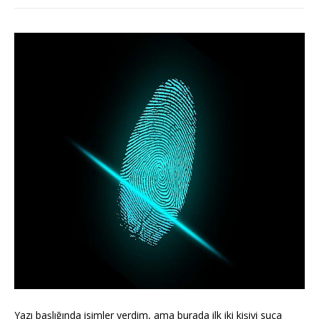
Yazı başlığında isimler verdim, ama burada ilk iki kişiyi suça