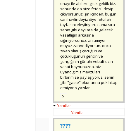
onayı ile abilere gittik geldik biz.
sonunda da bize fetöcü deyip
çıkıyorsunuz işin içinden. bugün
can havlindeyiz diye fetullah
tayfasını eleştiriyoruz ama sıra
senin gibi dayılara da gelecek.
vasatlığın arkasına
sığınıyorsunuz. anlamıyor
muyuz zannediyorsun. onca
ziyan olmuş çocuğun ve
çocukluğunun gencin ve
gençliğinin günahı vebali sizin
vasat boynunuzda. biz
uyandığımız mevzuları
birbirimize paylaşıyoruz. senin
gibi "gaste" okurlarına pek hitap
etmiyor o yazılar.
Sil
Yanıtlar
Yanıtla
????