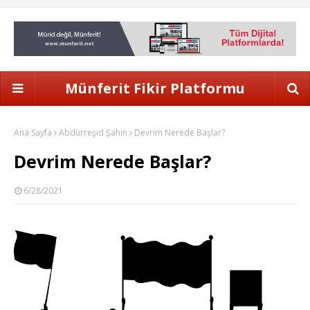
Münferit Fikir Platformu
Ana Sayfa
Abdürreşid Şahin
Devrim Nerede Başlar?
Devrim Nerede Başlar?
6/28/2021