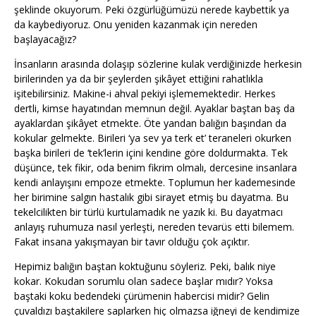
şeklinde okuyorum. Peki özgürlüğümüzü nerede kaybettik ya
da kaybediyoruz. Onu yeniden kazanmak için nereden
başlayacağız?
İnsanların arasında dolaşıp sözlerine kulak verdiğinizde herkesin
birilerinden ya da bir şeylerden şikâyet ettiğini rahatlıkla
işitebilirsiniz. Makine-i ahval pekiyi işlememektedir. Herkes
dertli, kimse hayatından memnun değil. Ayaklar baştan baş da
ayaklardan şikâyet etmekte. Öte yandan balığın başından da
kokular gelmekte. Birileri ‘ya sev ya terk et’ teraneleri okurken
başka birileri de ‘tek’lerin içini kendine göre doldurmakta. Tek
düşünce, tek fikir, oda benim fikrim olmalı, dercesine insanlara
kendi anlayışını empoze etmekte. Toplumun her kademesinde
her birimine salgın hastalık gibi sirayet etmiş bu dayatma. Bu
tekelcilikten bir türlü kurtulamadık ne yazık ki. Bu dayatmacı
anlayış ruhumuza nasıl yerleşti, nereden tevarüs etti bilemem.
Fakat insana yakışmayan bir tavır olduğu çok açıktır.
Hepimiz balığın baştan koktuğunu söyleriz. Peki, balık niye
kokar. Kokudan sorumlu olan sadece başlar mıdır? Yoksa
baştaki koku bedendeki çürümenin habercisi midir? Gelin
çuvaldızı baştakilere saplarken hiç olmazsa iğneyi de kendimize