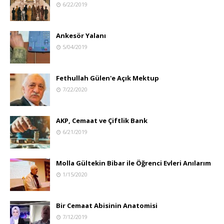
6/22/2019
Ankesör Yalanı
5/04/2019
Fethullah Gülen'e Açık Mektup
7/22/2020
AKP, Cemaat ve Çiftlik Bank
6/21/2019
Molla Gültekin Bibar ile Öğrenci Evleri Anılarım
1/15/2020
Bir Cemaat Abisinin Anatomisi
7/12/2019