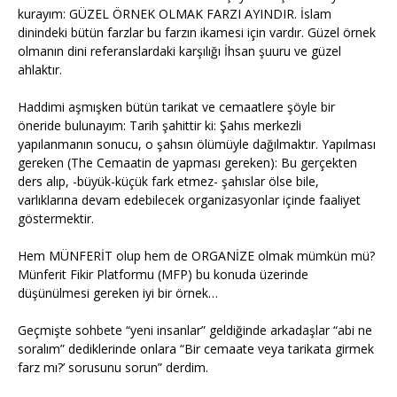
kurayım: GÜZEL ÖRNEK OLMAK FARZI AYINDIR. İslam
dinindeki bütün farzlar bu farzın ikamesi için vardır. Güzel örnek
olmanın dini referanslardaki karşılığı İhsan şuuru ve güzel
ahlaktır.
Haddimi aşmışken bütün tarikat ve cemaatlere şöyle bir
öneride bulunayım: Tarih şahittir ki: Şahıs merkezli
yapılanmanın sonucu, o şahsın ölümüyle dağılmaktır. Yapılması
gereken (The Cemaatin de yapması gereken): Bu gerçekten
ders alıp, -büyük-küçük fark etmez- şahıslar ölse bile,
varlıklarına devam edebilecek organizasyonlar içinde faaliyet
göstermektir.
Hem MÜNFERİT olup hem de ORGANİZE olmak mümkün mü?
Münferit Fikir Platformu (MFP) bu konuda üzerinde
düşünülmesi gereken iyi bir örnek…
Geçmişte sohbete “yeni insanlar” geldiğinde arkadaşlar “abi ne
soralım” dediklerinde onlara “Bir cemaate veya tarikata girmek
farz mı?’ sorusunu sorun” derdim.