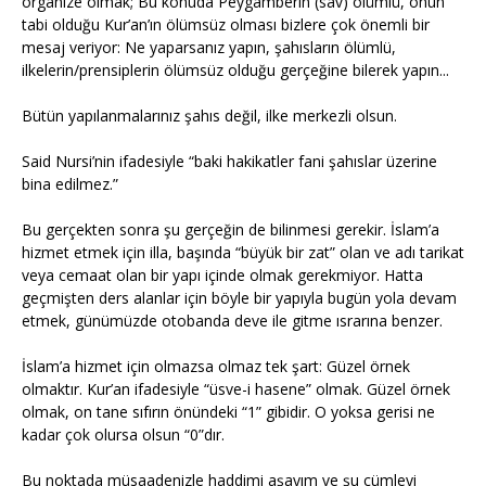
organize olmak; Bu konuda Peygamberin (sav) ölümlü, onun
tabi olduğu Kur’an’ın ölümsüz olması bizlere çok önemli bir
mesaj veriyor: Ne yaparsanız yapın, şahısların ölümlü,
ilkelerin/prensiplerin ölümsüz olduğu gerçeğine bilerek yapın...
Bütün yapılanmalarınız şahıs değil, ilke merkezli olsun.
Said Nursi’nin ifadesiyle “baki hakikatler fani şahıslar üzerine
bina edilmez.”
Bu gerçekten sonra şu gerçeğin de bilinmesi gerekir. İslam’a
hizmet etmek için illa, başında “büyük bir zat” olan ve adı tarikat
veya cemaat olan bir yapı içinde olmak gerekmiyor. Hatta
geçmişten ders alanlar için böyle bir yapıyla bugün yola devam
etmek, günümüzde otobanda deve ile gitme ısrarına benzer.
İslam’a hizmet için olmazsa olmaz tek şart: Güzel örnek
olmaktır. Kur’an ifadesiyle “üsve-i hasene” olmak. Güzel örnek
olmak, on tane sıfırın önündeki “1” gibidir. O yoksa gerisi ne
kadar çok olursa olsun “0”dır.
Bu noktada müsaadenizle haddimi aşayım ve şu cümleyi