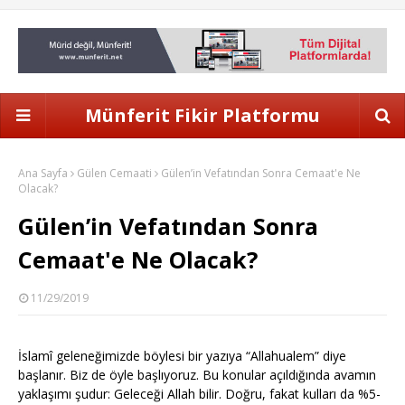
Münferit Fikir Platformu
Ana Sayfa
Gülen Cemaati
Gülen’in Vefatından Sonra Cemaat'e Ne
Olacak?
Gülen’in Vefatından Sonra
Cemaat'e Ne Olacak?
11/29/2019
İslamî geleneğimizde böylesi bir yazıya “Allahualem” diye
başlanır. Biz de öyle başlıyoruz. Bu konular açıldığında avamın
yaklaşımı şudur: Geleceği Allah bilir. Doğru, fakat kulları da %5-