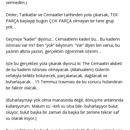
vermedim.)
Dinler, Tarikatlar ve Cemaatler tarihinden yola çıkarsak, TEK
PARÇA başlayıp bugün ÇOK PARÇA olmayan bir tane grup
yok…
Geçmişe “kader” diyoruz... Cemaatlerin kaderi bu... Bu kaderin
istisnası var mı? Ben “yok” biliyorum. “Var” diyen biri varsa, bu
yazının altına yazsın, gerçekten öğrenmek isterim…
İşte bu gerçekten yola çıkarak diyoruz ki: The Cemaatin akıbeti
de bu kaderin istisnası olmayacak. (Allahualem) Gülen’in
vefatıyla birlikte bölünecek, parçalanacak, dağılacak ve
buharlaşacak… 15 Temmuz travması da bu sonucu hızlandıran
bir faktör olacak…
(Buharlaşmayı yok olma manasında değil, dönüşme anlamında
kullanıyorum. Malum su –kirli su olsa bile- buharlaşıyor bulut
oluyor, bulut başka bir zaman da başka bir zemine tekrar saf
su olarak iniyor.)