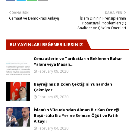
DAHA ESKI
DAHA YENI
Cemaat ve Demokrasi Anlayışı
İslam Dininin Prensiplerinin
Potansiyel Problemleri (1)
Analizler ve Çözüm Önerileri
BU YAYINLARI BEĞENEBILIRSINIZ
Cemaatlerin ve Tarikatların Beklenen Bahar
Yalanı veya Masalı…
February 09, 2020
Bayrağımız Bizden Çektiğini Yunan’dan
Çekmiyor
February 05, 2020
İslam’ın Vücudundan Alınan Bir Kan Örneği:
Başörtülü Kız Yerine Selman Öğüt ve Fatih
Altaylı
February 04, 2020