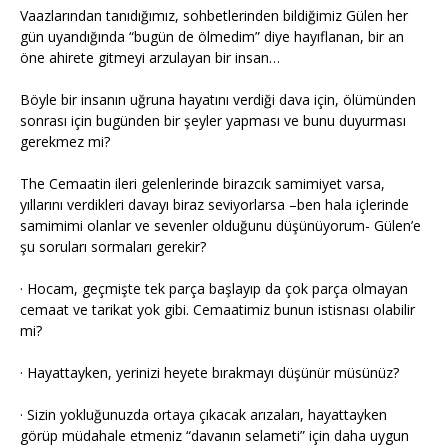
Vaazlarından tanıdığımız, sohbetlerinden bildiğimiz Gülen her
gün uyandığında “bugün de ölmedim” diye hayıflanan, bir an
öne ahirete gitmeyi arzulayan bir insan…
Böyle bir insanın uğruna hayatını verdiği dava için, ölümünden
sonrası için bugünden bir şeyler yapması ve bunu duyurması
gerekmez mi?
The Cemaatin ileri gelenlerinde birazcık samimiyet varsa,
yıllarını verdikleri davayı biraz seviyorlarsa –ben hala içlerinde
samimimi olanlar ve sevenler olduğunu düşünüyorum- Gülen’e
şu soruları sormaları gerekir?
· Hocam, geçmişte tek parça başlayıp da çok parça olmayan
cemaat ve tarikat yok gibi. Cemaatimiz bunun istisnası olabilir
mi?
· Hayattayken, yerinizi heyete bırakmayı düşünür müsünüz?
· Sizin yokluğunuzda ortaya çıkacak arızaları, hayattayken
görüp müdahale etmeniz “davanın selameti” için daha uygun