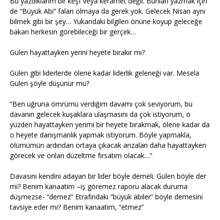
Bu yazdıklarım bir keşf veya keramet değil. Bunları yazmak için
de “Büyük Abi” falan olmaya da gerek yok. Gelecek Nisan aynı
bilmek gibi bir şey… Yukarıdaki bilgileri önüne koyup geleceğe
bakan herkesin görebileceği bir gerçek…
Gülen hayattayken yerini heyete bırakır mı?
Gülen gibi liderlerde ölene kadar liderlik geleneği var. Mesela
Gülen şöyle düşünür mü?
“Ben uğruna ömrümü verdiğim davamı çok seviyorum, bu
davanın gelecek kuşaklara ulaşmasını da çok istiyorum, o
yüzden hayattayken yerimi bir heyete bırakmak, ölene kadar da
o heyete danışmanlık yapmak istiyorum. Böyle yapmakla,
ölümümün ardından ortaya çıkacak arızaları daha hayattayken
görecek ve onları düzeltme fırsatım olacak…”
Davasını kendini adayan bir lider böyle demeli. Gülen böyle der
mi? Benim kanaatim –iş göremez raporu alacak duruma
düşmezse- “demez” Etrafındaki “büyük abiler” böyle demesini
tavsiye eder mi? Benim kanaatim, “etmez”