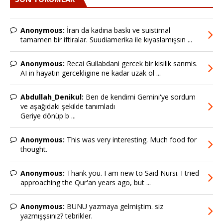
Anonymous:
İran da kadına baskı ve suistimal
tamamen bir iftiralar. Suudiamerika ile kıyaslamışsın ...
Anonymous:
Recai Gullabdani gercek bir kisilik sanmis.
AI in hayatin gercekligine ne kadar uzak ol ...
Abdullah_Denikul:
Ben de kendimi Gemini'ye sordum
ve aşağıdaki şekilde tanımladı
Geriye dönüp b ...
Anonymous:
This was very interesting. Much food for
thought.
Anonymous:
Thank you. I am new to Said Nursi. I tried
approaching the Qur'an years ago, but ...
Anonymous:
BUNU yazmaya gelmiştim. siz
yazmışşsınız? tebrikler.