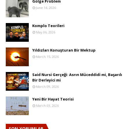
Gölge Problem
June 14, 2026
Komplo Teorileri
May 06, 2026
Yıldızları Konuşturan Bir Mektup
March 15, 2026
Said Nursi Gerçeği: Asrın Müceddidi mi, Başarılı
Bir Derleyici mi
March 09, 2026
Yeni Bir Hayat Teorisi
March 03, 2026
SON YORUMLAR