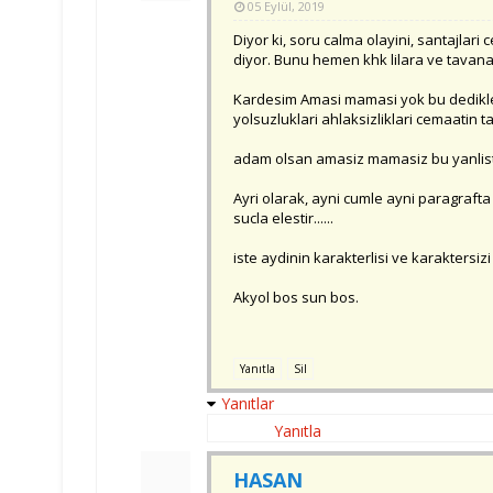
05 Eylül, 2019
Diyor ki, soru calma olayini, santajlar
diyor. Bunu hemen khk lilara ve tavan
Kardesim Amasi mamasi yok bu dedikler
yolsuzluklari ahlaksizliklari cemaatin t
adam olsan amasiz mamasiz bu yanlisti
Ayri olarak, ayni cumle ayni paragraft
sucla elestir......
iste aydinin karakterlisi ve karaktersizi
Akyol bos sun bos.
Yanıtla
Sil
Yanıtlar
Yanıtla
HASAN