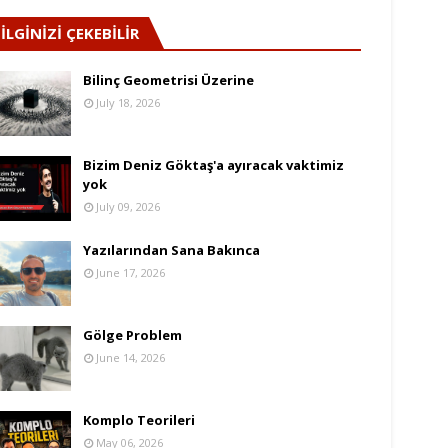
İLGİNİZİ ÇEKEBİLİR
Bilinç Geometrisi Üzerine
July 18, 2026
Bizim Deniz Göktaş'a ayıracak vaktimiz
yok
July 09, 2026
Yazılarından Sana Bakınca
June 17, 2026
Gölge Problem
June 14, 2026
Komplo Teorileri
May 06, 2026