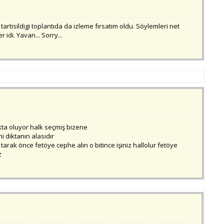
in tartisildigi toplantıda da izleme fırsatım oldu. Söylemleri net
idi. Yavan... Sorry...
kta oluyor halk seçmiş bizene
 diktanın alasıdır
rak önce fetöye cephe alın o bitince işiniz hallolur fetöye
z