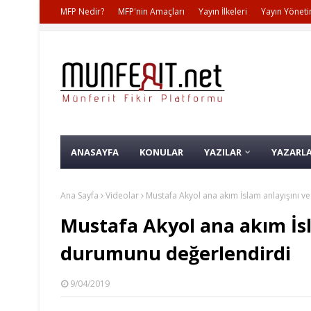
MFP Nedir?
MFP'nin Amaçları
Yayın İlkeleri
Yayın Yöneti
ANASAYFA
KONULAR
YAZILAR
YAZARL
Ana Sayfa
Videolar
Mustafa Akyol ana akım İslam anlayışını v
Mustafa Akyol ana akım İsl
durumunu değerlendirdi
9/04/2019