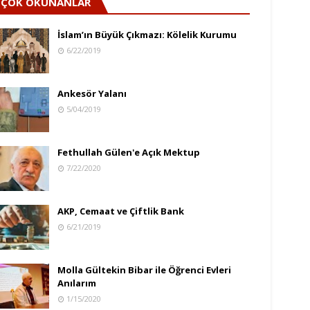
ÇOK OKUNANLAR
İslam’ın Büyük Çıkmazı: Kölelik Kurumu
6/22/2019
Ankesör Yalanı
5/04/2019
Fethullah Gülen'e Açık Mektup
7/22/2020
AKP, Cemaat ve Çiftlik Bank
6/21/2019
Molla Gültekin Bibar ile Öğrenci Evleri
Anılarım
1/15/2020