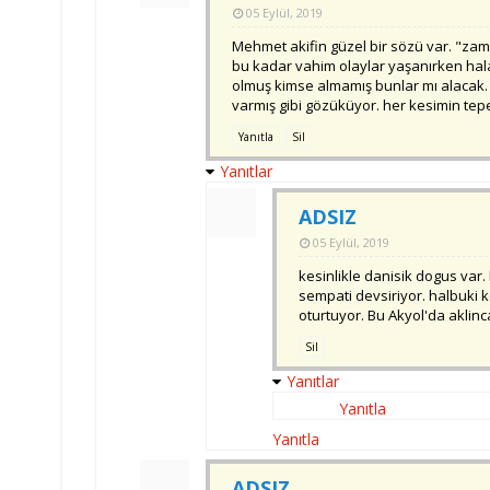
05 Eylül, 2019
Mehmet akifin güzel bir sözü var. "zama
bu kadar vahim olaylar yaşanırken hala
olmuş kimse almamış bunlar mı alacak. A
varmış gibi gözüküyor. her kesimin tepesi
Yanıtla
Sil
Yanıtlar
ADSIZ
05 Eylül, 2019
kesinlikle danisik dogus var
sempati devsiriyor. halbuki k
oturtuyor. Bu Akyol'da aklin
Sil
Yanıtlar
Yanıtla
Yanıtla
ADSIZ