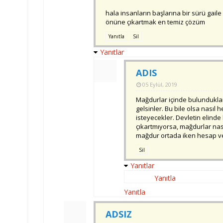
hala insanların başlarına bir sürü gai
önüne çıkartmak en temiz çözüm
Yanıtla
Sil
Yanıtlar
ADIS
05 Eylül, 2019
Mağdurlar içinde bulundukla
gelsinler. Bu bile olsa nasıl
isteyecekler. Devletin elin
çıkartmıyorsa, mağdurlar nas
mağdur ortada iken hesap ve
Sil
Yanıtlar
Yanıtla
Yanıtla
ADSIZ