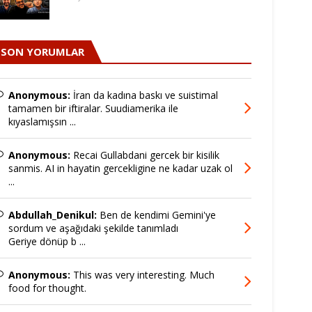
SON YORUMLAR
Anonymous:
İran da kadına baskı ve suistimal
tamamen bir iftiralar. Suudiamerika ile
kıyaslamışsın ...
Anonymous:
Recai Gullabdani gercek bir kisilik
sanmis. AI in hayatin gercekligine ne kadar uzak ol
...
Abdullah_Denikul:
Ben de kendimi Gemini'ye
sordum ve aşağıdaki şekilde tanımladı
Geriye dönüp b ...
Anonymous:
This was very interesting. Much
food for thought.