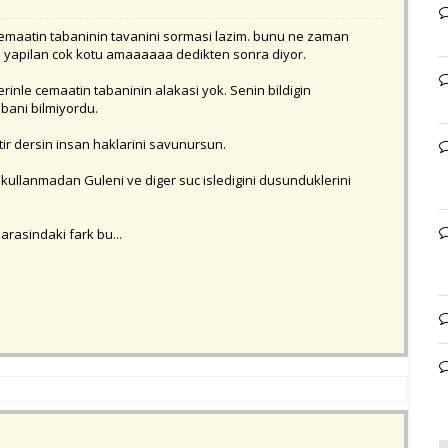
i cemaatin tabaninin tavanini sormasi lazim. bunu ne zaman
a yapilan cok kotu amaaaaaa dedikten sonra diyor.
inle cemaatin tabaninin alakasi yok. Senin bildigin
abani bilmiyordu.
r dersin insan haklarini savunursun.
a kullanmadan Guleni ve diger suc isledigini dusunduklerini
 arasindaki fark bu...