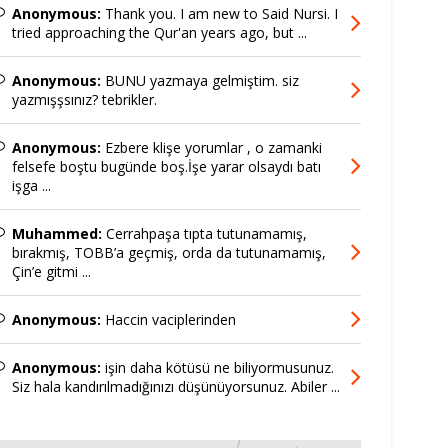
Anonymous:
Thank you. I am new to Said Nursi. I
tried approaching the Qur'an years ago, but ...
Anonymous:
BUNU yazmaya gelmiştim. siz
yazmışşsınız? tebrikler.
Anonymous:
Ezbere klişe yorumlar , o zamanki
felsefe boştu bugünde boş.İşe yarar olsaydı batı
işga ...
Muhammed:
Cerrahpaşa tıpta tutunamamış,
bırakmış, TOBB’a geçmiş, orda da tutunamamış,
Çin’e gitmi ...
Anonymous:
Haccin vaciplerinden
Anonymous:
işin daha kötüsü ne biliyormusunuz.
Siz hala kandırılmadığınızı düşünüyorsunuz. Abiler ...