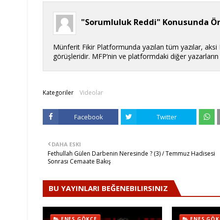
"Sorumluluk Reddi" Konusunda Ön
Münferit Fikir Platformunda yazılan tüm yazılar, aksi
görüşleridir. MFP’nin ve platformdaki diğer yazarları
Kategoriler
Videolar
Facebook
Twitter
DAHA ESKI
Fethullah Gülen Darbenin Neresinde ? (3) / Temmuz Hadisesi
Sonrası Cemaate Bakış
BU YAYINLARI BEĞENEBILIRSINIZ
ENES GÖKÇE
ENES GÖK