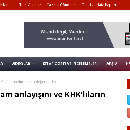
m Kurulu
Tüm Yazarlar
Yazınızı Gönderin
Öneri ve Hata Raporu
AR
VİDEOLAR
KİTAP ÖZETİ VE İNCELEMELERİ
ARŞİV
H
e KHK’lıların durumunu değerlendirdi
am anlayışını ve KHK’lıların