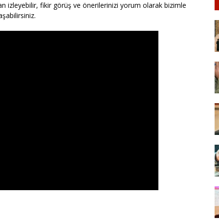
 izleyebilir, fikir görüş ve önerilerinizi yorum olarak bizimle
aşabilirsiniz.