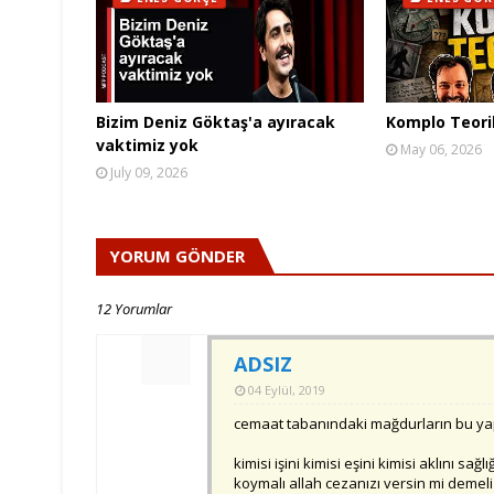
Bizim Deniz Göktaş'a ayıracak
Komplo Teoril
vaktimiz yok
May 06, 2026
July 09, 2026
YORUM GÖNDER
12 Yorumlar
ADSIZ
04 Eylül, 2019
cemaat tabanındaki mağdurların bu yap
kimisi işini kimisi eşini kimisi aklını s
koymalı allah cezanızı versin mi demeli