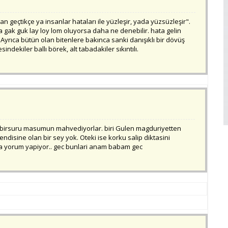
n geçtikçe ya insanlar hataları ile yüzleşir, yada yüzsüzleşir".
 gak guk lay loy lom oluyorsa daha ne denebilir. hata gelin
yrıca bütün olan bitenlere bakınca sanki danışıklı bir dövüş
ndekiler ballı börek, alt tabadakiler sıkıntılı.
. birsuru masumun mahvediyorlar. biri Gulen magduriyetten
endisine olan bir sey yok. Oteki ise korku salip diktasini
ca yorum yapiyor.. gec bunlari anam babam gec