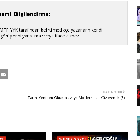
emli Bilgilendirme:
 MFP YYK tarafından belirtilmedikçe yazarların kendi
n görüşlerini yansıtmaz veya ifade etmez.
DAHA YENI
Tarihi Yeniden Okumak veya Modernlikle Yüzleşmek (5)
ÇE
ENES GÖKÇE