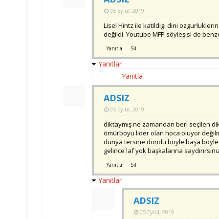
05 Eylül, 2019
Lisel Hintz ile katildigi dini ozgurlukler
değildi. Youtube MFP söyleşisi de benzer 
Yanıtla
Sil
Yanıtlar
Yanıtla
ADSIZ
05 Eylül, 2019
diktaymış ne zamandan beri seçilen di
ömürboyu lider olan hoca oluyor değilmi
dünya tersine döndü böyle başa böyle ta
gelince laf yok başkalarına saydırırsını
Yanıtla
Sil
Yanıtlar
ADSIZ
05 Eylül, 2019