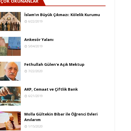
ÇOK OKUNANLAR
İslam’ın Büyük Çıkmazı: Kölelik Kurumu
6/22/2019
Ankesör Yalanı
5/04/2019
Fethullah Gülen'e Açık Mektup
7/22/2020
AKP, Cemaat ve Çiftlik Bank
6/21/2019
Molla Gültekin Bibar ile Öğrenci Evleri
Anılarım
1/15/2020