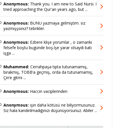
Anonymous:
Thank you. I am new to Said Nursi. I
tried approaching the Qur'an years ago, but ...
Anonymous:
BUNU yazmaya gelmiştim. siz
yazmışşsınız? tebrikler.
Anonymous:
Ezbere klişe yorumlar , o zamanki
felsefe boştu bugünde boş.İşe yarar olsaydı batı
işga ...
Muhammed:
Cerrahpaşa tıpta tutunamamış,
bırakmış, TOBB’a geçmiş, orda da tutunamamış,
Çin’e gitmi ...
Anonymous:
Haccin vaciplerinden
Anonymous:
işin daha kötüsü ne biliyormusunuz.
Siz hala kandırılmadığınızı düşünüyorsunuz. Abiler ...