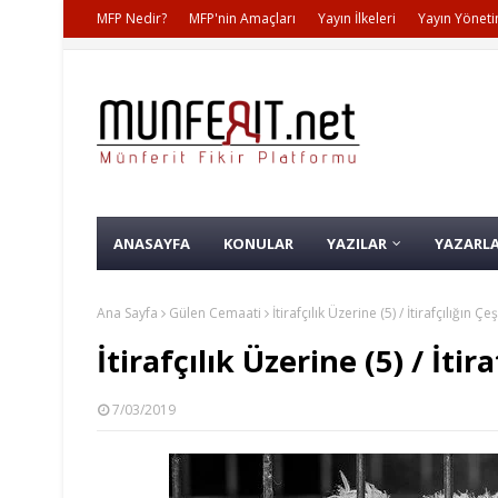
MFP Nedir?
MFP'nin Amaçları
Yayın İlkeleri
Yayın Yöneti
ANASAYFA
KONULAR
YAZILAR
YAZARL
Ana Sayfa
Gülen Cemaati
İtirafçılık Üzerine (5) / İtirafçılığın Çeş
İtirafçılık Üzerine (5) / İtira
7/03/2019