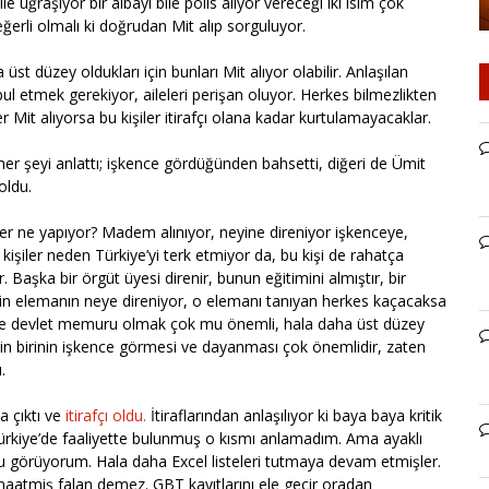
uğraşıyor bir albayı bile polis alıyor vereceği iki isim çok
eğerli olmalı ki doğrudan Mit alıp sorguluyor.
da üst düzey oldukları için bunları Mit alıyor olabilir. Anlaşılan
bul etmek gerekiyor, aileleri perişan oluyor. Herkes bilmezlikten
r Mit alıyorsa bu kişiler itirafçı olana kadar kurtulamayacaklar.
o her şeyi anlattı; işkence gördüğünden bahsetti, diğeri de Ümit
oldu.
r ne yapıyor? Madem alınıyor, neyine direniyor işkenceye,
i kişiler neden Türkiye’yi terk etmiyor da, bu kişi de rahatça
 Başka bir örgüt üyesi direnir, bunun eğitimini almıştır, bir
nin elemanın neye direniyor, o elemanı tanıyan herkes kaçacaksa
e’de devlet memuru olmak çok mu önemli, hala daha üst düzey
n birinin işkence görmesi ve dayanması çok önemlidir, zaten
.
 çıktı ve
itirafçı oldu.
İtiraflarından anlaşılıyor ki baya baya kritik
ürkiye’de faaliyette bulunmuş o kısmı anlamadım. Ama ayaklı
u görüyorum. Hala daha Excel listeleri tutmaya devam etmişler.
emaatmiş falan demez. GBT kayıtlarını ele geçir oradan