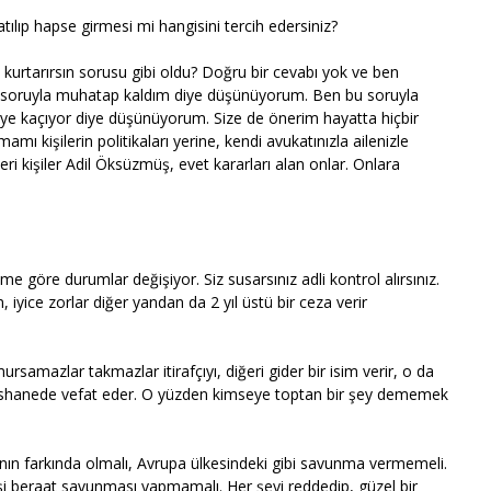
tılıp hapse girmesi mi hangisini tercih edersiniz?
kurtarırsın sorusu gibi oldu? Doğru bir cevabı yok ve ben
 soruyla muhatap kaldım diye düşünüyorum. Ben bu soruyla
n niye kaçıyor diye düşünüyorum. Size de önerim hayatta hiçbir
 kişilerin politikaları yerine, kendi avukatınızla ailenizle
kleri kişiler Adil Öksüzmüş, evet kararları alan onlar. Onlara
e göre durumlar değişiyor. Siz susarsınız adli kontrol alırsınız.
m, iyice zorlar diğer yandan da 2 yıl üstü bir ceza verir
ursamazlar takmazlar itirafçıyı, diğeri gider bir isim verir, o da
apishanede vefat eder. O yüzden kimseye toptan bir şey dememek
ının farkında olmalı, Avrupa ülkesindeki gibi savunma vermemeli.
 kişi beraat savunması yapmamalı. Her şeyi reddedip, güzel bir