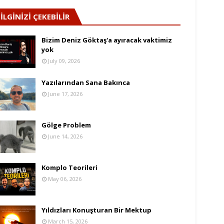
İLGİNİZİ ÇEKEBİLİR
Bizim Deniz Göktaş'a ayıracak vaktimiz
yok
July 09, 2026
Yazılarından Sana Bakınca
June 17, 2026
Gölge Problem
June 14, 2026
Komplo Teorileri
May 06, 2026
Yıldızları Konuşturan Bir Mektup
March 15, 2026