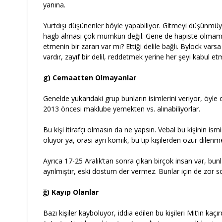
yanına.
Yurtdışı düşünenler böyle yapabiliyor. Gitmeyi düşünmüy
hagb alması çok mümkün değil. Gene de hapiste olmamış 
etmenin bir zararı var mı? Ettiği delile bağlı. Bylock varsa 
vardır, zayıf bir delil, reddetmek yerine her şeyi kabul etm
g) Cemaatten Olmayanlar
Genelde yukarıdaki grup bunların isimlerini veriyor, öyle 
2013 öncesi maklube yemekten vs. alınabiliyorlar.
Bu kişi itirafçı olmasın da ne yapsın. Vebal bu kişinin ismi
oluyor ya, orası ayrı komik, bu tip kişilerden özür dilenme
Ayrıca 17-25 Aralık’tan sonra çıkan birçok insan var, bunla
ayrılmıştır, eski dostum der vermez. Bunlar için de zor
ğ) Kayıp Olanlar
Bazı kişiler kayboluyor, iddia edilen bu kişileri Mit’in kaçır