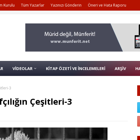
m Kurulu
Tüm Yazarlar
Yazınızı Gönderin
Öneri ve Hata Raporu
AR
VİDEOLAR
KİTAP ÖZETİ VE İNCELEMELERİ
ARŞİV
H
itleri-3
fçılığın Çeşitleri-3