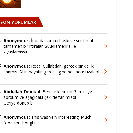
SON YORUMLAR
Anonymous:
İran da kadına baskı ve suistimal
tamamen bir iftiralar. Suudiamerika ile
kıyaslamışsın ...
Anonymous:
Recai Gullabdani gercek bir kisilik
sanmis. AI in hayatin gercekligine ne kadar uzak ol
...
Abdullah_Denikul:
Ben de kendimi Gemini'ye
sordum ve aşağıdaki şekilde tanımladı
Geriye dönüp b ...
Anonymous:
This was very interesting. Much
food for thought.