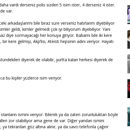
a vardı derseniz polis sizden 5 isim ister, 4 derseniz 4 ister.
 de var.
eki arkadaşlarımı bile biraz süre verseniz hatırlarım diyebiliyor
mler geldi, kimler gelmedi çok iyi biliyorum diyebiliyor. Yani
maz diye sormayacağı her konuya giriyor. Babamı bile iki kere
bir kere gelmişi, Akp’lisi, Ateisti hepsinin adını veriyor. Hayatı
ündekileri diyerek de olabilir, yurtta kalan herkesi diyerek de
a bu kişiler yüzlerce isim veriyor.
a olanların ismini veriyor. Bilerek ya da zaten zorunluluktan böyle
imalleri zor olabiliyor ama gene de var. Diğer yandan ismini
 ya tekrardan göz altına alınır, ya da savcı telefonla çağırır