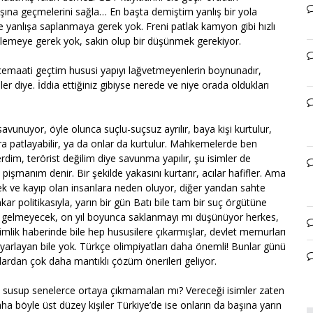
dışına geçmelerini sağla… En başta demiştim yanlış bir yola
ce yanlışa saplanmaya gerek yok. Freni patlak kamyon gibi hızlı
inlemeye gerek yok, sakin olup bir düşünmek gerekiyor.
cemaati geçtim hususi yapıyı lağvetmeyenlerin boynunadır,
er diye. İddia ettiğiniz gibiyse nerede ve niye orada oldukları
 savunuyor, öyle olunca suçlu-suçsuz ayrılır, baya kişi kurtulur,
ara patlayabilir, ya da onlar da kurtulur. Mahkemelerde ben
rdim, terörist değilim diye savunma yapılır, şu isimler de
 pişmanım denir. Bir şekilde yakasını kurtarır, acılar hafifler. Ama
ek ve kayıp olan insanlara neden oluyor, diğer yandan sahte
ar politikasıyla, yarın bir gün Batı bile tam bir suç örgütüne
 gelmeyecek, on yıl boyunca saklanmayı mı düşünüyor herkes,
imlik haberinde bile hep hususilere çıkarmışlar, devlet memurları
yarlayan bile yok. Türkçe olimpiyatları daha önemli! Bunlar günü
anlardan çok daha mantıklı çözüm önerileri geliyor.
yle susup senelerce ortaya çıkmamaları mı? Vereceği isimler zaten
aha böyle üst düzey kişiler Türkiye’de ise onların da başına yarın