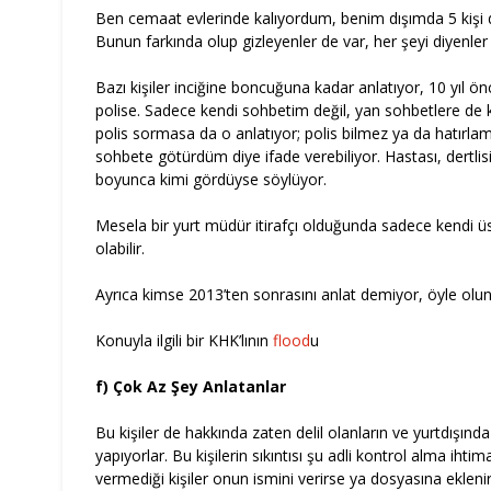
Ben cemaat evlerinde kalıyordum, benim dışımda 5 kişi dah
Bunun farkında olup gizleyenler de var, her şeyi diyenler
Bazı kişiler inciğine boncuğuna kadar anlatıyor, 10 yıl önc
polise. Sadece kendi sohbetim değil, yan sohbetlere de ki
polis sormasa da o anlatıyor; polis bilmez ya da hatırla
sohbete götürdüm diye ifade verebiliyor. Hastası, dertlisi, 
boyunca kimi gördüyse söylüyor.
Mesela bir yurt müdür itirafçı olduğunda sadece kendi üst
olabilir.
Ayrıca kimse 2013’ten sonrasını anlat demiyor, öyle olunc
Konuyla ilgili bir KHK’lının
flood
u
f) Çok Az Şey Anlatanlar
Bu kişiler de hakkında zaten delil olanların ve yurtdışınd
yapıyorlar. Bu kişilerin sıkıntısı şu adli kontrol alma iht
vermediği kişiler onun ismini verirse ya dosyasına eklenir,