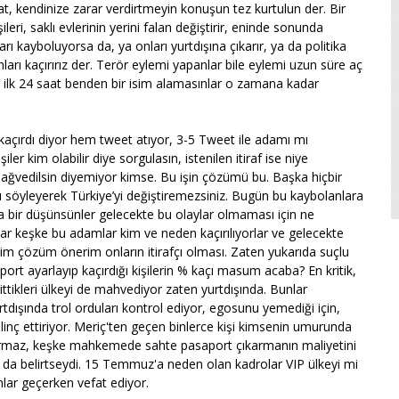
at, kendinize zarar verdirtmeyin konuşun tez kurtulun der. Bir
leri, saklı evlerinin yerini falan değiştirir, eninde sonunda
 kayboluyorsa da, ya onları yurtdışına çıkarır, ya da politika
ları kaçırırız der. Terör eylemi yapanlar bile eylemi uzun süre aç
m, ilk 24 saat benden bir isim alamasınlar o zamana kadar
açırdı diyor hem tweet atıyor, 3-5 Tweet ile adamı mı
iler kim olabilir diye sorgulasın, istenilen itiraf ise niye
 lağvedilsin diyemiyor kimse. Bu işin çözümü bu. Başka hiçbir
ı söyleyerek Türkiye’yi değiştiremezsiniz. Bugün bu kaybolanlara
ka bir düşünsünler gelecekte bu olaylar olmaması için ne
r keşke bu adamlar kim ve neden kaçırılıyorlar ve gelecekte
im çözüm önerim onların itirafçı olması. Zaten yukarıda suçlu
rt ayarlayıp kaçırdığı kişilerin % kaçı masum acaba? En kritik,
gittikleri ülkeyi de mahvediyor zaten yurtdışında. Bunlar
urtdışında trol orduları kontrol ediyor, egosunu yemediği için,
ı linç ettiriyor. Meriç'ten geçen binlerce kişi kimsenin umurunda
çırmaz, keşke mahkemede sahte pasaport çıkarmanın maliyetini
ı da belirtseydi. 15 Temmuz'a neden olan kadrolar VIP ülkeyi mi
anlar geçerken vefat ediyor.