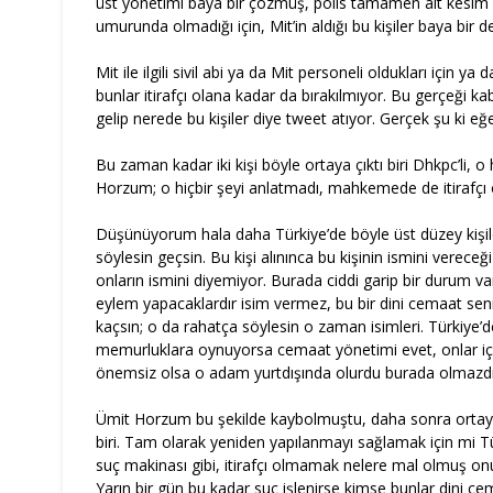
üst yönetimi baya bir çözmüş, polis tamamen alt kesim ile 
umurunda olmadığı için, Mit’in aldığı bu kişiler baya bir d
Mit ile ilgili sivil abi ya da Mit personeli oldukları için ya 
bunlar itirafçı olana kadar da bırakılmıyor. Bu gerçeği ka
gelip nerede bu kişiler diye tweet atıyor. Gerçek şu ki eğe
Bu zaman kadar iki kişi böyle ortaya çıktı biri Dhkpc’li, 
Horzum; o hiçbir şeyi anlatmadı, mahkemede de itirafçı 
Düşünüyorum hala daha Türkiye’de böyle üst düzey kişile
söylesin geçsin. Bu kişi alınınca bu kişinin ismini vereceğ
onların ismini diyemiyor. Burada ciddi garip bir durum var.
eylem yapacaklardır isim vermez, bu bir dini cemaat se
kaçsın; o da rahatça söylesin o zaman isimleri. Türkiy
memurluklara oynuyorsa cemaat yönetimi evet, onlar içi
önemsiz olsa o adam yurtdışında olurdu burada olmazdı
Ümit Horzum bu şekilde kaybolmuştu, daha sonra ortaya
biri. Tam olarak yeniden yapılanmayı sağlamak için mi T
suç makinası gibi, itirafçı olmamak nelere mal olmuş on
Yarın bir gün bu kadar suç işlenirse kimse bunlar dini c