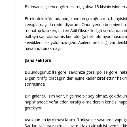
Bir insanın işkence görmesi mi, yoksa 15 kişinin işinden a
Filmlerdeki kötü adamın, karın mı çocuğun mu, hangisini 
cevaplamayı da reddediyorum. Onun yerine ben niye bu
muhatap kalırken, birileri Adil Öksüz ile ilgili sorularda
baltaya sap olamamış kim olduğu belli olmayan hususi imamı
sevdiklerinizle yolunuzu çizin. Abilerin bir bildiği var dedi
hayatınızı bırakmayın.
Şans Faktörü
Bulunduğunuz İl’e göre, savcınıza göre, polise göre, hakim
Diğeri itirafçı olacağım der, eşine kadar itiraf ettirir haki
sonrasında.
Biri gider 50 isim verir, hiçbirine bir şey olmaz, çok da um
hapishanede vefat eder. İtirafçı olma dersin kendisi h
gerekiyor.
Avukatın da iyi olması lazım, Türkiye'de savunma yaptığ
Şartları iyi biliyor olması lazım. Hagb almak isteyen bir