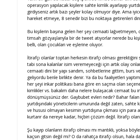
operasyon yapılacak kişilere sahte kimlik ayarlayıp yurt
girdiyseniz artık bazı şeyler kolay olmuyor diye. Ama iyi
hareket etmeye, 8 senedir bizi bu noktaya getirenleri d
Bu kişilerin başına gelen her şey cemaati lağvetmeyen, 
timsah gözyaşlarıyla bir de tweet atıyorlar nerede bu kişil
belli, olan çocukları ve eşlerine oluyor.
İtirafçı olanlar toptan herkesin itirafçı olması gerektiğini
tabi sona kalanlar isim veremeyeceği için artık olay onl
cemaati dini bir yapı sandım, sohbetlerine gittim, burs ve
geliyordu benle birlikte denir. Ya da bu faaliyetleri yaptım
her şeyi inkar politikası bana göre en saçma olan seçen
kimlikler vs. bakalım daha nelere bulaşacak cemaat bu ink
dönüşmüşsünüz der. Gaybubet evleri nedir? Bahar falan
yurtdışındaki yöneticilerin umurunda değil zaten, sahte k
ve hususi olmayan kesimin yurtdışına çıkması için para a
kurtarır da nereye kadar, hiçbiri çözüm değil. İtirafçı ol
Şu kayıp olanların itirafçı olması mı mantıklı, yoksa bö
kaçsın gitsin değil mi? O da rahatça itirafçı olsun, hala d