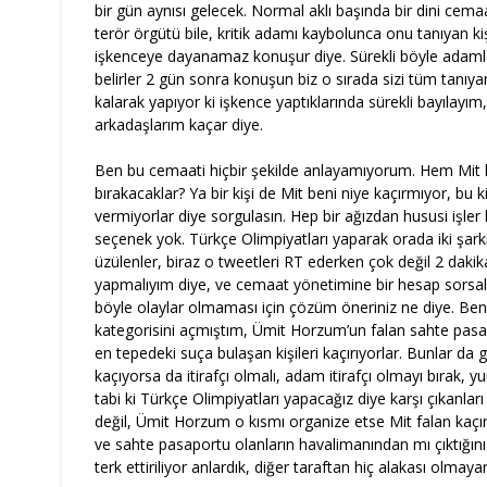
bir gün aynısı gelecek. Normal aklı başında bir dini cema
terör örgütü bile, kritik adamı kaybolunca onu tanıyan kişi
işkenceye dayanamaz konuşur diye. Sürekli böyle adamları
belirler 2 gün sonra konuşun biz o sırada sizi tüm tanıyan
kalarak yapıyor ki işkence yaptıklarında sürekli bayılayı
arkadaşlarım kaçar diye.
Ben bu cemaati hiçbir şekilde anlayamıyorum. Hem Mit k
bırakacaklar? Ya bir kişi de Mit beni niye kaçırmıyor, bu kiş
vermiyorlar diye sorgulasın. Hep bir ağızdan hususi işler
seçenek yok. Türkçe Olimpiyatları yaparak orada iki şark
üzülenler, biraz o tweetleri RT ederken çok değil 2 daki
yapmalıyım diye, ve cemaat yönetimine bir hesap sorsala
böyle olaylar olmaması için çözüm öneriniz ne diye. Ben
kategorisini açmıştım, Ümit Horzum’un falan sahte pasapo
en tepedeki suça bulaşan kişileri kaçırıyorlar. Bunlar da 
kaçıyorsa da itirafçı olmalı, adam itirafçı olmayı bırak, y
tabi ki Türkçe Olimpiyatları yapacağız diye karşı çıkanlar
değil, Ümit Horzum o kısmı organize etse Mit falan ka
ve sahte pasaportu olanların havalimanından mı çıktığın
terk ettiriliyor anlardık, diğer taraftan hiç alakası olmay