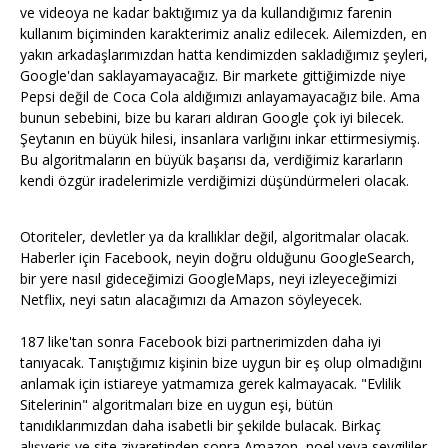
ve videoya ne kadar baktığımız ya da kullandığımız farenin
kullanım biçiminden karakterimiz analiz edilecek. Ailemizden, en
yakın arkadaşlarımızdan hatta kendimizden sakladığımız şeyleri,
Google'dan saklayamayacağız. Bir markete gittiğimizde niye
Pepsi değil de Coca Cola aldığımızı anlayamayacağız bile. Ama
bunun sebebini, bize bu kararı aldıran Google çok iyi bilecek.
Şeytanın en büyük hilesi, insanlara varlığını inkar ettirmesiymiş.
Bu algoritmaların en büyük başarısı da, verdiğimiz kararların
kendi özgür iradelerimizle verdiğimizi düşündürmeleri olacak.
Otoriteler, devletler ya da krallıklar değil, algoritmalar olacak.
Haberler için Facebook, neyin doğru olduğunu GoogleSearch,
bir yere nasıl gideceğimizi GoogleMaps, neyi izleyeceğimizi
Netflix, neyi satın alacağımızı da Amazon söyleyecek.
187 like'tan sonra Facebook bizi partnerimizden daha iyi
tanıyacak. Tanıştığımız kişinin bize uygun bir eş olup olmadığını
anlamak için istiareye yatmamıza gerek kalmayacak. "Evlilik
Sitelerinin" algoritmaları bize en uygun eşi, bütün
tanıdıklarımızdan daha isabetli bir şekilde bulacak. Birkaç
alışveriş ve site ziyaretinden sonra Amazon, noel veya sevgililer