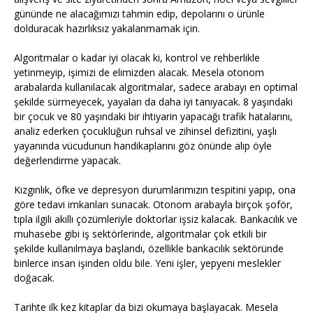
gününde ne alacağımızı tahmin edip, depolarını o ürünle
dolduracak hazırlıksız yakalanmamak için.
Algoritmalar o kadar iyi olacak ki, kontrol ve rehberlikle
yetinmeyip, işimizi de elimizden alacak. Mesela otonom
arabalarda kullanılacak algoritmalar, sadece arabayı en optimal
şekilde sürmeyecek, yayaları da daha iyi tanıyacak. 8 yaşındaki
bir çocuk ve 80 yaşındaki bir ihtiyarin yapacağı trafik hatalarını,
analiz ederken çocukluğun ruhsal ve zihinsel defizitini, yaşlı
yayanında vücudunun handikaplarını göz önünde alıp öyle
değerlendirme yapacak.
Kızgınlık, öfke ve depresyon durumlarımızın tespitini yapıp, ona
göre tedavi imkanları sunacak. Otonom arabayla birçok şoför,
tıpla ilgili akıllı çözümleriyle doktorlar işsiz kalacak. Bankacılık ve
muhasebe gibi iş sektörlerinde, algoritmalar çok etkili bir
şekilde kullanılmaya başlandı, özellikle bankacılık sektöründe
binlerce insan işinden oldu bile. Yeni işler, yepyeni meslekler
doğacak.
Tarihte ilk kez kitaplar da bizi okumaya başlayacak. Mesela