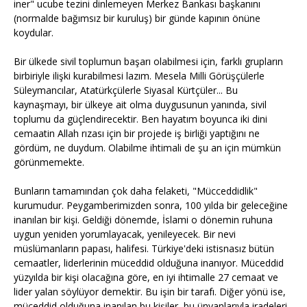
iner" ucube tezini dinlemeyen Merkez Bankası başkanını
(normalde bağımsız bir kuruluş) bir günde kapının önüne
koydular.
Bir ülkede sivil toplumun başarı olabilmesi için, farklı grupların
birbiriyle ilişki kurabilmesi lazım. Mesela Milli Görüşçülerle
Süleymancılar, Atatürkçülerle Siyasal Kürtçüler... Bu
kaynaşmayı, bir ülkeye ait olma duygusunun yanında, sivil
toplumu da güçlendirecektir. Ben hayatım boyunca iki dini
cemaatin Allah rızası için bir projede iş birliği yaptığını ne
gördüm, ne duydum. Olabilme ihtimali de şu an için mümkün
görünmemekte.
Bunların tamamından çok daha felaketi, "Mücceddidlik"
kurumudur. Peygamberimizden sonra, 100 yılda bir geleceğine
inanılan bir kişi. Geldiği dönemde, İslami o dönemin ruhuna
uygun yeniden yorumlayacak, yenileyecek. Bir nevi
müslümanların papası, halifesi. Türkiye'deki istisnasız bütün
cemaatler, liderlerinin müceddid olduğuna inanıyor. Müceddid
yüzyılda bir kişi olacağına göre, en iyi ihtimalle 27 cemaat ve
lider yalan söylüyor demektir. Bu işin bir tarafı. Diğer yönü ise,
müceddid olduğuna inanılan bu kişiler, bu ünvanlarıyla iradeleri