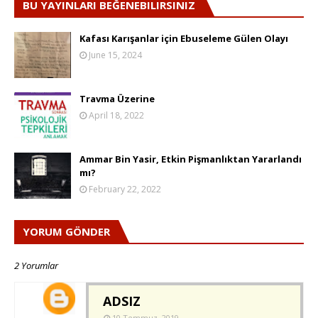
BU YAYINLARI BEĞENEBILIRSINIZ
Kafası Karışanlar için Ebuseleme Gülen Olayı
June 15, 2024
Travma Üzerine
April 18, 2022
Ammar Bin Yasir, Etkin Pişmanlıktan Yararlandı
mı?
February 22, 2022
YORUM GÖNDER
2 Yorumlar
ADSIZ
10 Temmuz, 2019