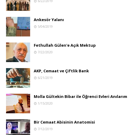
6/22/2019
Ankesör Yalanı
5/04/2019
Fethullah Gülen'e Açık Mektup
7/22/2020
AKP, Cemaat ve Çiftlik Bank
6/21/2019
Molla Gültekin Bibar ile Öğrenci Evleri Anılarım
1/15/2020
Bir Cemaat Abisinin Anatomisi
7/12/2019