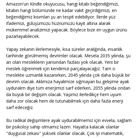
Amazon'un Kindle okuyucusu, hangi kitabı beğendiğimizi,
kitabın hangi bölümünde ne kadar vakit geçirdiğimizi, en
beğendiğimiz kısımları şu an tespit edebiliyor. İlerde yüz
ifademizi, gülüşümüzü hüznümüzü kayıt altına alarak
mükemmel analizimizi yapacak. Böylece bize en uygun ürünü
pazarlayabilecek.
Yapay zekanın ilerlemesiyle, kısa süreler aralığında, insanlık
tarihinde görülmemiş devrimler olacak. Mesela 2035 yılında, şu
an olan mesleklerin yarısından fazlası yok olacak. Yeni bir
meslek öğrenmek için kendimizi parçalayacağız. Tam o
meslekte uzmanlık kazanırken, 2045 yılında çok daha büyük bir
devrim olacak. Aklımıza hayalimize sığmayan bu gelişime ayak
uyduralım diye tüm enerjimizi sarf ederken, 2055 yılında ondan
da büyük bir değişim olacak. Yaşımız ilerledikçe hem uyum
daha zor olacak hem de tutunabilmek için daha fazla enerji
sarf edeceğiz.
Bu radikal değişimlere ayak uydurabilmemiz için evvela, sağlam
bir psikoloji sahip olmamız lazım. Hayatta kalacak olanlar
"duygusal zekası" yüksek olanlar olacak. Çok iyi matematik,