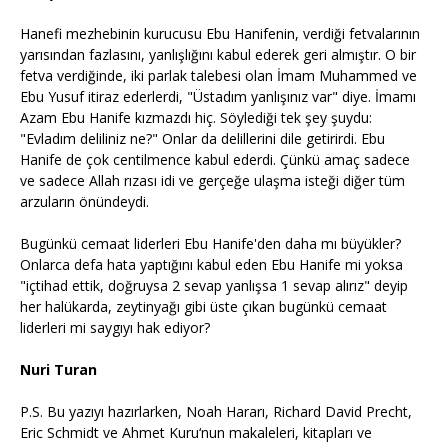
Hanefi mezhebinin kurucusu Ebu Hanifenin, verdiği fetvalarının
yarısından fazlasını, yanlışlığını kabul ederek geri almıştır. O bir
fetva verdiğinde, iki parlak talebesi olan İmam Muhammed ve
Ebu Yusuf itiraz ederlerdi, "Üstadım yanlışınız var" diye. İmamı
Azam Ebu Hanife kızmazdı hiç. Söylediği tek şey şuydu:
"Evladım deliliniz ne?" Onlar da delillerini dile getirirdi. Ebu
Hanife de çok centilmence kabul ederdi. Çünkü amaç sadece
ve sadece Allah rızası idi ve gerçeğe ulaşma isteği diğer tüm
arzuların önündeydi.
Bugünkü cemaat liderleri Ebu Hanife'den daha mı büyükler?
Onlarca defa hata yaptığını kabul eden Ebu Hanife mi yoksa
"içtihad ettik, doğruysa 2 sevap yanlışsa 1 sevap alırız" deyip
her halükarda, zeytinyağı gibi üste çıkan bugünkü cemaat
liderleri mi saygıyı hak ediyor?
Nuri Turan
P.S. Bu yazıyı hazırlarken, Noah Hararı, Richard David Precht,
Eric Schmidt ve Ahmet Kuru‘nun makaleleri, kitapları ve