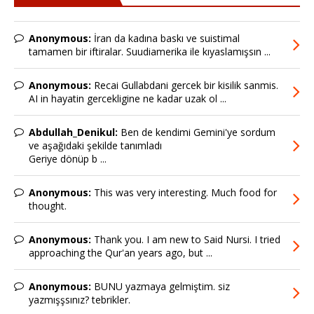
Anonymous:
İran da kadına baskı ve suistimal
tamamen bir iftiralar. Suudiamerika ile kıyaslamışsın ...
Anonymous:
Recai Gullabdani gercek bir kisilik sanmis.
AI in hayatin gercekligine ne kadar uzak ol ...
Abdullah_Denikul:
Ben de kendimi Gemini'ye sordum
ve aşağıdaki şekilde tanımladı
Geriye dönüp b ...
Anonymous:
This was very interesting. Much food for
thought.
Anonymous:
Thank you. I am new to Said Nursi. I tried
approaching the Qur'an years ago, but ...
Anonymous:
BUNU yazmaya gelmiştim. siz
yazmışşsınız? tebrikler.