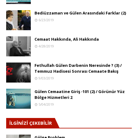
Bediüzzaman ve Gülen Arasındaki Farklar (2)
6/23/2019
Cemaat Hakkında, Ali Hakkında
4/28/2019
Fethullah Gülen Darbenin Neresinde ? (3) /
Temmuz Hadisesi Sonrası Cemaate Bakış
9/03/2019
Gülen Cemaatine Giriş -101 (2) / Görünür Yüz
Bölge Hizmetleri 2
5/04/2019
İLGİNİZİ ÇEKEBİLİR
Gölge Problem