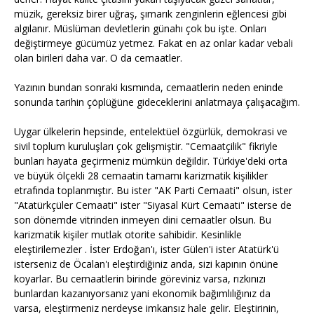
müzik, gereksiz birer uğraş, şımarık zenginlerin eğlencesi gibi
algılanır. Müslüman devletlerin günahı çok bu işte. Onları
değiştirmeye gücümüz yetmez. Fakat en az onlar kadar vebali
olan birileri daha var. O da cemaatler.
Yazının bundan sonraki kısmında, cemaatlerin neden eninde
sonunda tarihin çöplüğüne gideceklerini anlatmaya çalışacağım.
Uygar ülkelerin hepsinde, entelektüel özgürlük, demokrasi ve
sivil toplum kuruluşları çok gelişmiştir. "Cemaatçilik" fikriyle
bunları hayata geçirmeniz mümkün değildir. Türkiye'deki orta
ve büyük ölçekli 28 cemaatin tamamı karizmatik kişilikler
etrafında toplanmıştır. Bu ister "AK Parti Cemaati" olsun, ister
"Atatürkçüler Cemaati" ister "Siyasal Kürt Cemaati" isterse de
son dönemde vitrinden inmeyen dini cemaatler olsun. Bu
karizmatik kişiler mutlak otorite sahibidir. Kesinlikle
eleştirilemezler . İster Erdoğan'ı, ister Gülen'i ister Atatürk'ü
isterseniz de Öcalan'ı eleştirdiğiniz anda, sizi kapının önüne
koyarlar. Bu cemaatlerin birinde göreviniz varsa, rızkınızı
bunlardan kazanıyorsanız yani ekonomik bağımlılığınız da
varsa, eleştirmeniz nerdeyse imkansız hale gelir. Eleştirinin,