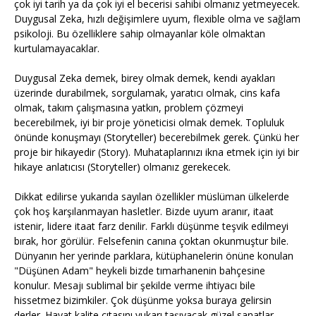
çok iyi tarih ya da çok iyi el becerisi sahibi olmanız yetmeyecek.
Duygusal Zeka, hızlı değişimlere uyum, flexible olma ve sağlam
psikoloji. Bu özelliklere sahip olmayanlar köle olmaktan
kurtulamayacaklar.
Duygusal Zeka demek, birey olmak demek, kendi ayakları
üzerinde durabilmek, sorgulamak, yaratıcı olmak, cins kafa
olmak, takım çalışmasına yatkın, problem çözmeyi
becerebilmek, iyi bir proje yöneticisi olmak demek. Topluluk
önünde konuşmayı (Storyteller) becerebilmek gerek. Çünkü her
proje bir hikayedir (Story). Muhataplarınızı ikna etmek için iyi bir
hikaye anlatıcısı (Storyteller) olmanız gerekecek.
Dikkat edilirse yukarıda sayılan özellikler müslüman ülkelerde
çok hoş karşılanmayan hasletler. Bizde uyum aranır, itaat
istenir, lidere itaat farz denilir. Farklı düşünme teşvik edilmeyi
bırak, hor görülür. Felsefenin canına çoktan okunmuştur bile.
Dünyanın her yerinde parklara, kütüphanelerin önüne konulan
"Düşünen Adam" heykeli bizde tımarhanenin bahçesine
konulur. Mesajı sublimal bir şekilde verme ihtiyacı bile
hissetmez bizimkiler. Çok düşünme yoksa buraya gelirsin
derler. Hayat kalite çıtasını yukarı taşıyacak güzel sanatlar,