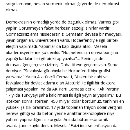
sorgulamanın, hesap vermenin olmadığı yerde de demokrasi
olmaz.
Demokrasinin olmadığı yerde de özgürlük olmaz. Varmış gibi
yapılır. Görünmeyen fakat herkesin sezdiği sınırlar vardır.
Görmezsiniz ama hissedersiniz. Cemaatin devasa bir medyası,
yayın organları, üniversiteleri vardı. Hocaefendiyle ilgili bir tek
eleştiri yapılmadı. Yapanlar da kapı dışına atıldı. Mesela
akademisyenlerine şu denildi. "Hocaefendinin dünya barışına
yaptığı katkılar ile ilgili bir kitap yazılsa"… Senin içinde
dolaşacağın çerçeve çizilmiş. Daha öteye geçemezsin. Şunu
demiyor. "Sevabıyla günahıyla bir Hocaefendi biyografisi
yazsanız." Ya da Atatürkçü Cemaati, "Askeri bir dahi ve
fevkalade bir devlet adamı olan Atatürk" ile ilgili bir doktora
çalışması yapalım. Ya da AK Parti Cemaati der ki, "Ak Partinin
17 yılda Türkiyeyi şaha kaldırması ile ilgili yayınlar yapalım." Bu
istekten sonra istersen, 450 milyar dolar borcumuz, tarihinin en
yüksek işsizlik oranımız, 17 yılda toplanan trilyon dolar verginin
nereye gittiği ya da beton yerine anahtar teknolojilere niye
yatırım yapmadığımızı sorgula. Anında bütün ekonomik
avantajlarını kaybedersin. Mesela "Faizi indirse enflasyon da