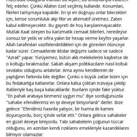
felç ederler. Çünkü Allahın özel seçilmiş kullarıdır. Konumları,
fikirleri tartışmaya kapalıdır. En iyi en doğruyu onlar bilecekleri
için, kimse sorumluluk alıp fikir ve alternatif üretmez. Zaten
kabul edilmeyecektir. Bu gayreti de hoş karşılanmayacaktır.
Mutlak itaat isteyen bu karizmatik cemaat liderleri, neredeyse
sonsuz bir yetki ve sıfıra yakın bir hesap verme keyfini yaşarlar.
Allah tarafından vazifelendirildikleri için de görevleri ölünceye
kadar sürer. Cemaatlerde iktidar değişimi sadece ve sadece
"Azrail" yapar. Yürüyemez, bütün aklı melekelerini kaybetse de
o koltuğu bırakmazlar. Sabah akşam politikacıların nasıl koltuk
sevdalısı olduğunu anlatırlar. Ama aynısı kendilerinin de
yaptığının farkında bile değiller. Çünkü o büyük zatlar bizim için
bu fedakarlığa katlanırlar. Onlara kalsa çoktan inzivaya çekilip
Rableriyle baş başa kalacaklardır. Bunların içinde fakir yoktur.
"En pahalı arabaya binmeniz uygun mu" diye sorduğunuzda
"sahabe efendilerimiz en iyi deveye biniyorlardı" derler. Bize
gelince "Efendimiz hasırda yatıyor, bir hurma ile karnını
doyuruyordu, borç içinde vefat etti." Onlara gelince sahabeler
en güzel deveye biniyordu. Tabi sahabelerin çoğunun tüccar
olduğunu, en azından kendi rızıklarını emekleriyle kazandıklarını
bilmiyor olamazlar.