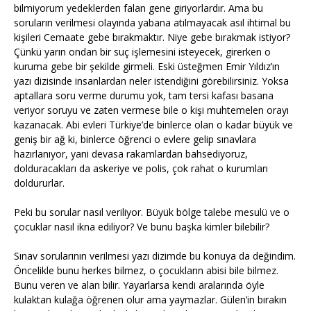
bilmiyorum yedeklerden falan gene giriyorlardır. Ama bu
soruların verilmesi olayında yabana atılmayacak asıl ihtimal bu
kişileri Cemaate gebe bırakmaktır. Niye gebe bırakmak istiyor?
Çünkü yarın ondan bir suç işlemesini isteyecek, girerken o
kuruma gebe bir şekilde girmeli. Eski üsteğmen Emir Yıldız’ın
yazı dizisinde insanlardan neler istendiğini görebilirsiniz. Yoksa
aptallara soru verme durumu yok, tam tersi kafası basana
veriyor soruyu ve zaten vermese bile o kişi muhtemelen orayı
kazanacak. Abi evleri Türkiye’de binlerce olan o kadar büyük ve
geniş bir ağ ki, binlerce öğrenci o evlere gelip sınavlara
hazırlanıyor, yani devasa rakamlardan bahsediyoruz,
dolduracakları da askeriye ve polis, çok rahat o kurumları
doldururlar.
Peki bu sorular nasıl veriliyor. Büyük bölge talebe mesulü ve o
çocuklar nasıl ikna ediliyor? Ve bunu başka kimler bilebilir?
Sınav sorularının verilmesi yazı dizimde bu konuya da değindim.
Öncelikle bunu herkes bilmez, o çocukların abisi bile bilmez.
Bunu veren ve alan bilir. Yayarlarsa kendi aralarında öyle
kulaktan kulağa öğrenen olur ama yaymazlar. Gülen’in bırakın