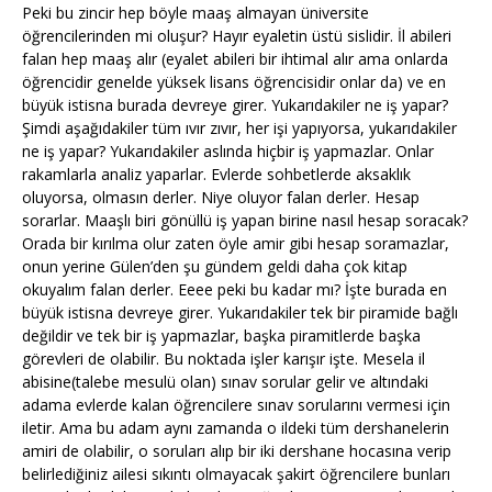
Peki bu zincir hep böyle maaş almayan üniversite
öğrencilerinden mi oluşur? Hayır eyaletin üstü sislidir. İl abileri
falan hep maaş alır (eyalet abileri bir ihtimal alır ama onlarda
öğrencidir genelde yüksek lisans öğrencisidir onlar da) ve en
büyük istisna burada devreye girer. Yukarıdakiler ne iş yapar?
Şimdi aşağıdakiler tüm ıvır zıvır, her işi yapıyorsa, yukarıdakiler
ne iş yapar? Yukarıdakiler aslında hiçbir iş yapmazlar. Onlar
rakamlarla analiz yaparlar. Evlerde sohbetlerde aksaklık
oluyorsa, olmasın derler. Niye oluyor falan derler. Hesap
sorarlar. Maaşlı biri gönüllü iş yapan birine nasıl hesap soracak?
Orada bir kırılma olur zaten öyle amir gibi hesap soramazlar,
onun yerine Gülen’den şu gündem geldi daha çok kitap
okuyalım falan derler. Eeee peki bu kadar mı? İşte burada en
büyük istisna devreye girer. Yukarıdakiler tek bir piramide bağlı
değildir ve tek bir iş yapmazlar, başka piramitlerde başka
görevleri de olabilir. Bu noktada işler karışır işte. Mesela il
abisine(talebe mesulü olan) sınav sorular gelir ve altındaki
adama evlerde kalan öğrencilere sınav sorularını vermesi için
iletir. Ama bu adam aynı zamanda o ildeki tüm dershanelerin
amiri de olabilir, o soruları alıp bir iki dershane hocasına verip
belirlediğiniz ailesi sıkıntı olmayacak şakirt öğrencilere bunları