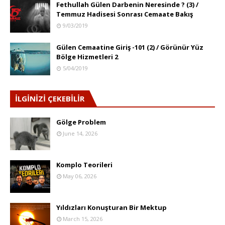
Fethullah Gülen Darbenin Neresinde ? (3) /
Temmuz Hadisesi Sonrası Cemaate Bakış
9/03/2019
Gülen Cemaatine Giriş -101 (2) / Görünür Yüz
Bölge Hizmetleri 2
5/04/2019
İLGİNİZİ ÇEKEBİLİR
Gölge Problem
June 14, 2026
Komplo Teorileri
May 06, 2026
Yıldızları Konuşturan Bir Mektup
March 15, 2026