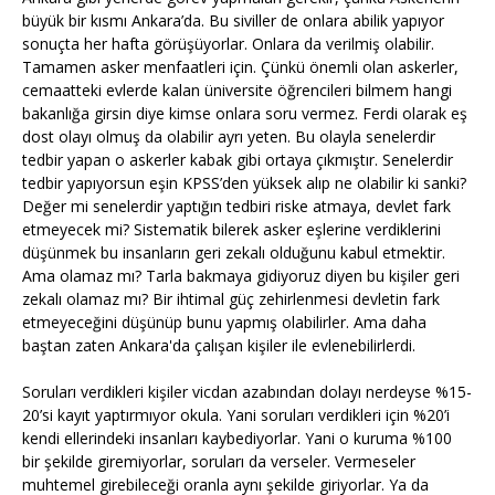
büyük bir kısmı Ankara’da. Bu siviller de onlara abilik yapıyor
sonuçta her hafta görüşüyorlar. Onlara da verilmiş olabilir.
Tamamen asker menfaatleri için. Çünkü önemli olan askerler,
cemaatteki evlerde kalan üniversite öğrencileri bilmem hangi
bakanlığa girsin diye kimse onlara soru vermez. Ferdi olarak eş
dost olayı olmuş da olabilir ayrı yeten. Bu olayla senelerdir
tedbir yapan o askerler kabak gibi ortaya çıkmıştır. Senelerdir
tedbir yapıyorsun eşin KPSS’den yüksek alıp ne olabilir ki sanki?
Değer mi senelerdir yaptığın tedbiri riske atmaya, devlet fark
etmeyecek mi? Sistematik bilerek asker eşlerine verdiklerini
düşünmek bu insanların geri zekalı olduğunu kabul etmektir.
Ama olamaz mı? Tarla bakmaya gidiyoruz diyen bu kişiler geri
zekalı olamaz mı? Bir ihtimal güç zehirlenmesi devletin fark
etmeyeceğini düşünüp bunu yapmış olabilirler. Ama daha
baştan zaten Ankara'da çalışan kişiler ile evlenebilirlerdi.
Soruları verdikleri kişiler vicdan azabından dolayı nerdeyse %15-
20’si kayıt yaptırmıyor okula. Yani soruları verdikleri için %20’i
kendi ellerindeki insanları kaybediyorlar. Yani o kuruma %100
bir şekilde giremiyorlar, soruları da verseler. Vermeseler
muhtemel girebileceği oranla aynı şekilde giriyorlar. Ya da