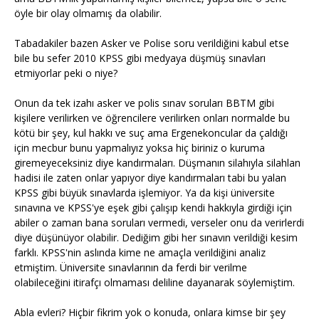
öyle bir olay olmamış da olabilir.
Tabadakiler bazen Asker ve Polise soru verildiğini kabul etse
bile bu sefer 2010 KPSS gibi medyaya düşmüş sınavları
etmiyorlar peki o niye?
Onun da tek izahı asker ve polis sınav soruları BBTM gibi
kişilere verilirken ve öğrencilere verilirken onları normalde bu
kötü bir şey, kul hakkı ve suç ama Ergenekoncular da çaldığı
için mecbur bunu yapmalıyız yoksa hiç biriniz o kuruma
giremeyeceksiniz diye kandırmaları. Düşmanın silahıyla silahlan
hadisi ile zaten onlar yapıyor diye kandırmaları tabi bu yalan
KPSS gibi büyük sınavlarda işlemiyor. Ya da kişi üniversite
sınavına ve KPSS'ye eşek gibi çalışıp kendi hakkıyla girdiği için
abiler o zaman bana soruları vermedi, verseler onu da verirlerdi
diye düşünüyor olabilir. Dediğim gibi her sınavın verildiği kesim
farklı. KPSS'nin aslında kime ne amaçla verildiğini analiz
etmiştim. Üniversite sınavlarının da ferdi bir verilme
olabileceğini itirafçı olmaması deliline dayanarak söylemiştim.
Abla evleri? Hiçbir fikrim yok o konuda, onlara kimse bir şey