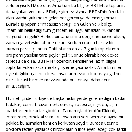
türlü bilgisi BTM’de olur. Ama tüm bu bilgiler BBTM’de toplanır,
daha yukarı verilmez ETM’ye gitmez. Ayrıca BBTM’nin özerk bir
alanı vardır, yukarıdan gelen her görevi ya da emri yapmaz.
Burada iş yapanlar maaşsız yaptığı için Gülen ve 7 bölge
imamının belirlediği tüm gündemleri uygulamazlar. Yukarıdan
ne gündemi gelir? Herkes bir tane sızıntı dergisine abone olsun,
zaman gazetesine abone olsun. Kurban olunca her ev bir
kurban parası çıkarsın. Tatil olunca en az 7 gün kitap okuma
programı yapılsın tarzı şeyler gelir. Sonuç olarak birçok excel
tablosu da olsa, BBTM’ler özerktir, kendilerine lazım bilgiyi
toplarlar yukarı aktarmazlar, fişleme yapmazlar. Ama birimler
öyle değildir, işte ne olursa insanlar mezun olup oraya gidince
olur. Hususi birimler mevzusunda bu konuyu daha derin
anlatacağım.
Hizmet içinde Türkiye'de başka hiçbir yerde göremediğim kadar
fedakar, cömert, civanmert, dürüst, iradesi aşırı güçlü, aşırı
ibadet eden insanlar gördüm. Tamamıyla dört dörtlüklerdi,
imrenirdim, örnek alırdım. Bu insanların soru verme olayına bir
şekilde bulaşmaları beni en korkutan şeydir. Burada üzerine
doktora tezleri yazılacak birçok alanın inceleyebileceği çok farklı