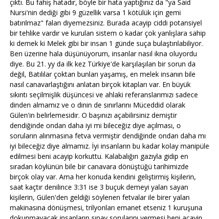
çıktı. Bu fahiş hatadır, böyle bir hata yaptığınız da "ya Said
Nursi'nin dediği gibi 9 güzellik varsa 1 kötülük için gemi
batırılmaz" falan diyemezsiniz. Burada acayip ciddi potansiyel
bir tehlike vardır ve kurulan sistem o kadar çok yanlışlara sahip
ki demek ki Melek gibi bir insan 1 günde suça bulaştırılabiliyor.
Ben üzerine hala düşünüyorum, insanlar nasıl ikna oluyordu
diye. Bu 21. yy da ilk kez Türkiye'de karşılaşılan bir sorun da
değil, Batılılar çoktan bunları yaşamış, en melek insanın bile
nasıl canavarlaştığını anlatan birçok kitapları var. En büyük
sıkıntı seçilmişlik düşüncesi ve ahlaki referanslarımızı sadece
dinden almamız ve o dinin de sınırlarını Müceddid olarak
Gülen'in belirlemesidir. O başınızı açabilirsiniz demiştir
dendiğinde ondan daha iyi mi bileceğiz diye açılması, o
soruların alınmasına fetva vermiştir dendiğinde ondan daha mı
iyi bileceğiz diye almamız. İyi insanların bu kadar kolay manipüle
edilmesi beni acayip korkuttu. Kalabalığın gazıyla gidip en
sıradan köylünün bile bir canavara dönüştüğü tarihimizde
birçok olay var. Ama her konuda kendini geliştirmiş kişilerin,
saat kaçtır denilince 3:31 ise 3 buçuk demeyi yalan sayan
kişilerin, Gülen'den geldiği söylenen fetvalar ile birer yalan
makinasına dönüşmesi, trilyonları emanet etseniz 1 kuruşuna
dokunmayacak insanların sınav sorularını vermesi beni acayip