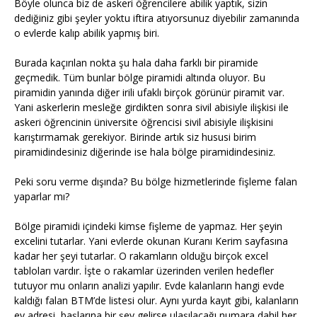
Böyle olunca biz de askeri öğrencilere abilik yaptık, sizin
dediğiniz gibi şeyler yoktu iftira atıyorsunuz diyebilir zamanında
o evlerde kalıp abilik yapmış biri.
Burada kaçırılan nokta şu hala daha farklı bir piramide
geçmedik. Tüm bunlar bölge piramidi altında oluyor. Bu
piramidin yanında diğer irili ufaklı birçok görünür piramit var.
Yani askerlerin mesleğe girdikten sonra sivil abisiyle ilişkisi ile
askeri öğrencinin üniversite öğrencisi sivil abisiyle ilişkisini
karıştırmamak gerekiyor. Birinde artık siz hususi birim
piramidindesiniz diğerinde ise hala bölge piramidindesiniz.
Peki soru verme dışında? Bu bölge hizmetlerinde fişleme falan
yaparlar mı?
Bölge piramidi içindeki kimse fişleme de yapmaz. Her şeyin
excelini tutarlar. Yani evlerde okunan Kuranı Kerim sayfasına
kadar her şeyi tutarlar. O rakamların olduğu birçok excel
tabloları vardır. İşte o rakamlar üzerinden verilen hedefler
tutuyor mu onların analizi yapılır. Evde kalanların hangi evde
kaldığı falan BTM’de listesi olur. Aynı yurda kayıt gibi, kalanların
ev adresi, başlarına bir şey gelirse ulaşılacağı numara dahil her