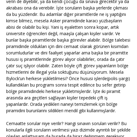
verin de diyebilir, ya da kendi çocuğu da sınava girecektir ya da
akrabası ona da verebilir. İşte soruların başka yerlerde çıkması
da bu yüzdendir. Bu adamlar diğer piramitlerde ne iş yaptığını
kimse bilmez, mesela Asker piramidinde karacı yüzbaşıların
abisi de olabilir bu kişi. Yani iş eyaletten sonra kopar, artık
üniversite öğrencileri değil, maaşla çalışan kişiler vardır. Ve
bunlar başka piramitlerde başka görevler alabilir. Bölge talebesi
piramidinde oldukları için dini cemaat olarak görünen kısımdan
sorumludurlar ve dini faaliyet yaparlar ama başka bir piramitte
hususi iş piramitlerinde görev alıyor olabilirler, orada da çatır
çatır suç işliyor olabilir. Zaten böyle çift görev yapanların bölge
hizmetlerini de illegal yola soktuğunu düşünüyorum. Mesela
Bylock’un herkese yükletilmesi? Önce hususi işlerde(polis-yargı)
kullandıkları bu programı sonra tespit edilince bu sefer getirip
bölge piramidindeki herkese yükletmişlerdir. İşte iki piramit
arasında ara geçitleri sağlayan kişiler tepedeki çift iş
yapanlardır. Orada yedikleri naneyi temizlemek için bölge
piramidini burunlarını sildikleri mendil gibi kullanmışlardır.
Cemaatte sorular niye verilir? Hangi sınavın soruları verilir? Bu
konularla ilgili soruların verilmesi yazı dizimde ayrıntılı bir şekilde
olayları anlattıysam da burada da biraz değinmem gerekiyor.