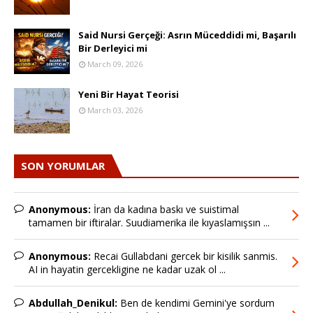
Said Nursi Gerçeği: Asrın Müceddidi mi, Başarılı
Bir Derleyici mi
March 09, 2026
Yeni Bir Hayat Teorisi
March 03, 2026
SON YORUMLAR
Anonymous:
İran da kadına baskı ve suistimal
tamamen bir iftiralar. Suudiamerika ile kıyaslamışsın ...
Anonymous:
Recai Gullabdani gercek bir kisilik sanmis.
AI in hayatin gercekligine ne kadar uzak ol ...
Abdullah_Denikul:
Ben de kendimi Gemini'ye sordum