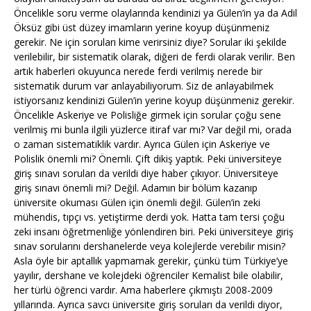
Öncelikle soru verme olaylarında kendinizi ya Gülen’in ya da Adil
Öksüz gibi üst düzey imamların yerine koyup düşünmeniz
gerekir. Ne için soruları kime verirsiniz diye? Sorular iki şekilde
verilebilir, bir sistematik olarak, diğeri de ferdi olarak verilir. Ben
artık haberleri okuyunca nerede ferdi verilmiş nerede bir
sistematik durum var anlayabiliyorum. Siz de anlayabilmek
istiyorsanız kendinizi Gülen’in yerine koyup düşünmeniz gerekir.
Öncelikle Askeriye ve Polisliğe girmek için sorular çoğu sene
verilmiş mi bunla ilgili yüzlerce itiraf var mı? Var değil mi, orada
o zaman sistematiklik vardır. Ayrıca Gülen için Askeriye ve
Polislik önemli mi? Önemli. Çift dikiş yaptık. Peki üniversiteye
giriş sınavı soruları da verildi diye haber çıkıyor. Üniversiteye
giriş sınavı önemli mi? Değil. Adamın bir bölüm kazanıp
üniversite okuması Gülen için önemli değil. Gülen’in zeki
mühendis, tıpçı vs. yetiştirme derdi yok. Hatta tam tersi çoğu
zeki insanı öğretmenliğe yönlendiren biri. Peki üniversiteye giriş
sınav sorularını dershanelerde veya kolejlerde verebilir misin?
Asla öyle bir aptallık yapmamak gerekir, çünkü tüm Türkiye’ye
yayılır, dershane ve kolejdeki öğrenciler Kemalist bile olabilir,
her türlü öğrenci vardır. Ama haberlere çıkmıştı 2008-2009
yıllarında. Ayrıca savcı üniversite giriş soruları da verildi diyor,