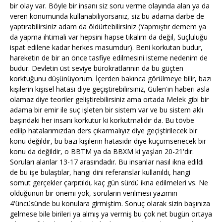
bir olay var. Böyle bir insanı siz soru verme olayında alan ya da
veren konumunda kullanabiliyorsanız, siz bu adama darbe de
yaptırabilirsiniz adam da öldürtebilirsiniz (Yapmıştır demem ya
da yapma ihtimali var hepsini hapse tıkalım da değil, Suçluluğu
ispat edilene kadar herkes masumdur). Beni korkutan budur,
hareketin de bir an önce tasfiye edilmesini isteme nedenim de
budur. Devletin üst seviye bürokratlarının da bu güçten
korktuğunu düşünüyorum. İçerden bakınca görülmeye bilir, bazı
kişilerin kişisel hatası diye geçiştirebilirsiniz, Gülen'in haberi asla
olamaz diye teoriler geliştirebilirsiniz ama ortada Melek gibi bir
adama bir emir ile suç işleten bir sistem var ve bu sistem aklı
başındaki her insanı korkutur ki korkutmalıdır da. Bu tövbe
edilip hatalarımızdan ders çıkarmalıyız diye geçiştirilecek bir
konu değildir, bu bazı kişilerin hatasıdır diye küçümsenecek bir
konu da değildir, o BBTM ya da BBXM ki yaşları 20-21'dir.
Soruları alanlar 13-17 arasındadır. Bu insanlar nasıl ikna edildi
de bu işe bulaştılar, hangi dini referanslar kullanıldı, hangi
somut gerçekler çarpıtıldı, kaç gün sürdü ikna edilmeleri vs. Ne
olduğunun bir önemi yok, soruların verilmesi yazımın
4'üncüsünde bu konulara girmiştim. Sonuç olarak sizin başınıza
gelmese bile birileri ya almış ya vermiş bu çok net bugün ortaya