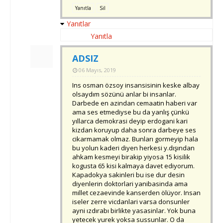
Yanıtla
Sil
Yanıtlar
Yanıtla
ADSIZ
06 Mayıs, 2019
Ins osman özsoy insansisinin keske albay
olsaydım sözünü anlar bi insanlar.
Darbede en azindan cemaatin haberi var
ama ses etmediyse bu da yanlış çünkü
yıllarca demokrasi deyip erdogani kari
kizdan koruyup daha sonra darbeye ses
cikarmamak olmaz. Bunları gormeyip hala
bu yolun kaderi diyen herkesi y.dışından
ahkam kesmeyi birakip yiyosa 15 kisilik
kogusta 65 kisi kalmaya davet ediyorum.
Kapadokya sakinleri bu ise dur desin
diyenlerin doktorlari yanibasinda ama
millet cezaevinde kanserden ölüyor. Insan
iseler zerre vicdanlari varsa donsunler
ayni ızdırabı birlikte yasasinlar. Yok buna
yetecek yurek yoksa sussunlar. O da