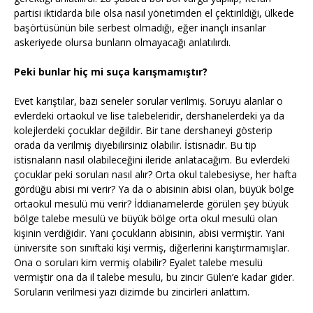
partisi iktidarda bile olsa nasıl yönetimden el çektirildiği, ülkede
başörtüsünün bile serbest olmadığı, eğer inançlı insanlar
askeriyede olursa bunların olmayacağı anlatılırdı.
Peki bunlar hiç mi suça karışmamıştır?
Evet karıştılar, bazı seneler sorular verilmiş. Soruyu alanlar o
evlerdeki ortaokul ve lise talebeleridir, dershanelerdeki ya da
kolejlerdeki çocuklar değildir. Bir tane dershaneyi gösterip
orada da verilmiş diyebilirsiniz olabilir. İstisnadır. Bu tip
istisnaların nasıl olabileceğini ileride anlatacağım. Bu evlerdeki
çocuklar peki soruları nasıl alır? Orta okul talebesiyse, her hafta
gördüğü abisi mi verir? Ya da o abisinin abisi olan, büyük bölge
ortaokul mesulü mü verir? İddianamelerde görülen şey büyük
bölge talebe mesulü ve büyük bölge orta okul mesulü olan
kişinin verdiğidir. Yani çocukların abisinin, abisi vermiştir. Yani
üniversite son sınıftaki kişi vermiş, diğerlerini karıştırmamışlar.
Ona o soruları kim vermiş olabilir? Eyalet talebe mesulü
vermiştir ona da il talebe mesulü, bu zincir Gülen’e kadar gider.
Soruların verilmesi yazı dizimde bu zincirleri anlattım.