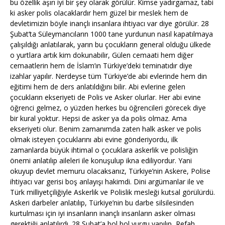
bu özellik aşırı iyi bir şey olarak görülür. Kimse yadırgamaz, tabi
ki asker polis olacaklardır hem güzel bir meslek hem de
devletimizin böyle inançlı insanlara ihtiyacı var diye görülür. 28
Şubat’ta Süleymancıların 1000 tane yurdunun nasıl kapatılmaya
çalışıldığı anlatılarak, yarın bu çocukların general olduğu ülkede
o yurtlara artık kim dokunabilir, Gülen cemaati hem diğer
cemaatlerin hem de İslam’ın Türkiye’deki teminatıdır diye
izahlar yapılır. Nerdeyse tüm Türkiye’de abi evlerinde hem din
eğitimi hem de ders anlatıldığını bilir. Abi evlerine gelen
çocukların ekseriyeti de Polis ve Asker olurlar. Her abi evine
öğrenci gelmez, o yüzden herkes bu öğrencileri görecek diye
bir kural yoktur. Hepsi de asker ya da polis olmaz. Ama
ekseriyeti olur. Benim zamanımda zaten halk asker ve polis
olmak isteyen çocuklarını abi evine gönderiyordu, ilk
zamanlarda büyük ihtimal o çocuklara askerlik ve polisliğin
önemi anlatılıp aileleri ile konuşulup ikna ediliyordur. Yani
okuyup devlet memuru olacaksanız, Türkiye’nin Askere, Polise
ihtiyacı var gerisi boş anlayışı hakimdi. Dini argümanlar ile ve
Türk milliyetçiliğiyle Askerlik ve Polislik mesleği kutsal görülürdü.
Askeri darbeler anlatılıp, Türkiye’nin bu darbe silsilesinden
kurtulması için iyi insanların inançlı insanların asker olması
gerektiği anlatılırdı. 28 Şubat’a bol bol vurgu yapılıp, Refah