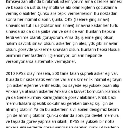
Kimseyi zan altında bırakmak istemiyorum ama özellikle annesi
ve babası da üst düzey molla ve abi olan kişilerin çocuklarına
vermiş olabilirler. Çünkü aile tepki vermemelidir. Bu noktadan
sonra her ihtimal olabilir. Çünkü OKS (liselere giriş sınavı)
sınavından tut Tus(Doktorların sınavı) sınavına kadar her türlü
sınavda az da olsa şaibe var ve delil de var. Bunların hepsini
ferdi verilme olarak görüyorum. Ama dış işlerine giriş olsun,
hakim-savcılık sınavı olsun, askerler için ales, yds gibi sınavlar
olsun, görevde yükselme sınavları olsun. Bunların hepsi Hususi
biriminin menfaatlerini ilgilendiriyor, onların hepsinde
verebiliyorlarsa sistematik vermiştirler.
2010 KPSS olayı mesela, 300 tane falan şüpheli asker eşi var.
Burada bir sistematik verilme var ama kime? İlk ihtimal eş tayini
için asker eşlerine verilmesidir, bu sayede eşi yüksek puan alıp
Ankara'ya atanan askerler Ankara'da kuvvet komutanlıklarında
ya da Genelkurmay Karargahında görev alabilirler. Kritik bazı
memurluklara spesifik sokulması gereken birkaç kişi için de
alınmış olabilir. Ya da bu askerlerin sivil abileri dediğimiz kesim
için de alınmış olabilir. Çünkü onlar da sonuçta devlet memuru
ve taşrada görev yapmaları sıkıntı, KPSS ile yüksek bir notla
Ankara gibi yerlerde görev yapmaları gerekir, çünkü Askerlerin