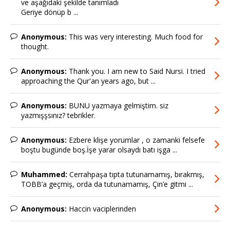
ve aşağıdaki şekilde tanımladı
Geriye dönüp b ...
Anonymous:
This was very interesting. Much food for
thought.
Anonymous:
Thank you. I am new to Said Nursi. I tried
approaching the Qur'an years ago, but ...
Anonymous:
BUNU yazmaya gelmiştim. siz
yazmışşsınız? tebrikler.
Anonymous:
Ezbere klişe yorumlar , o zamanki felsefe
boştu bugünde boş.İşe yarar olsaydı batı işga ...
Muhammed:
Cerrahpaşa tıpta tutunamamış, bırakmış,
TOBB’a geçmiş, orda da tutunamamış, Çin’e gitmi ...
Anonymous:
Haccin vaciplerinden