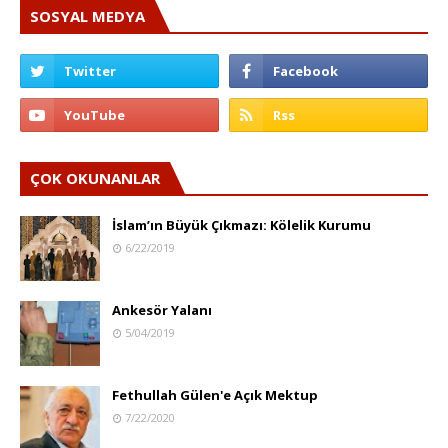
SOSYAL MEDYA
ÇOK OKUNANLAR
İslam’ın Büyük Çıkmazı: Kölelik Kurumu
6/22/2019
Ankesör Yalanı
5/04/2019
Fethullah Gülen'e Açık Mektup
7/22/2020