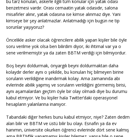
bu tarz konuları, askerle ilgili tüm konular için yatak odası
benzetmesi vardır. Orası cemaatin yatak odasıdır, salona
misafirler alınır, yatak odasına ise kimse alınmaz diye. Yani
kimseye bir şey anlatmazlar. Anlatmadığı için bugün ne tip
sorunlar yaşıyoruz?
Öncelikle asker olacak öğrencilere abilik yapan kişiler bile öyle
soru verilme yok olsa ben bilirdim diyor, iki ihtimal var ya o
sene verilmemiştir ya da zaten BBTM verdiği için bilmiyordur.
Boş beyni doldurmak, önyargılı beyni doldurmaktan daha
kolaydır derler aynı o şekilde, bu konuları hiç bilmeyen birine
soruların verildiğine inandırmak kolay. Ama zamanında abi
evlerinde abilik yapmış ve soruların verildiğini görmemiş birisi,
aynı aşamalardan geçtim öyle bir olay olmadı diye bu durumu
kabul etmiyor. Ve bu kişiler hala Twitter’daki operasyonel
hesapların yalanlarına inanıyor.
Tabandaki diğer herkes bunu kabul etmiyor, niye? Zaten dedim
alan bilir ve BBTM ve üstü bilir bu olayı. Esnafın ya da ev
hanımın, üniversite okurken öğrenci evlerinde dört sene kalmış
ama BBTM’lik yapamamış kişiler bilemez, yapsa bile o sene