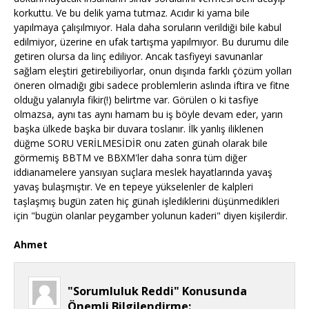
korkuttu. Ve bu delik yama tutmaz. Acıdır ki yama bile
yapılmaya çalışılmıyor. Hala daha soruların verildiği bile kabul
edilmiyor, üzerine en ufak tartışma yapılmıyor. Bu durumu dile
getiren olursa da linç ediliyor. Ancak tasfiyeyi savunanlar
sağlam eleştiri getirebiliyorlar, onun dışında farklı çözüm yolları
öneren olmadığı gibi sadece problemlerin aslında iftira ve fitne
olduğu yalanıyla fikir(!) belirtme var. Görülen o ki tasfiye
olmazsa, aynı tas aynı hamam bu iş böyle devam eder, yarın
başka ülkede başka bir duvara toslanır. İlk yanlış iliklenen
düğme SORU VERİLMESİDİR onu zaten günah olarak bile
görmemiş BBTM ve BBXM'ler daha sonra tüm diğer
iddianamelere yansıyan suçlara meslek hayatlarında yavaş
yavaş bulaşmıştır. Ve en tepeye yükselenler de kalpleri
taşlaşmış bugün zaten hiç günah işlediklerini düşünmedikleri
için "bugün olanlar peygamber yolunun kaderi" diyen kişilerdir.
Ahmet
"Sorumluluk Reddi" Konusunda
Önemli Bilgilendirme: