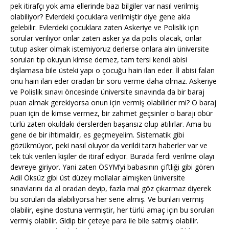
pek itirafçı yok ama ellerinde bazı bilgiler var nasıl verilmiş
olabiliyor? Evlerdeki çocuklara verilmiştir diye gene akla
gelebilir. Evlerdeki çocuklara zaten Askeriye ve Polislik için
sorular veriliyor onlar zaten asker ya da polis olacak, onlar
tutup asker olmak istemiyoruz derlerse onlara alın üniversite
soruları tıp okuyun kimse demez, tam tersi kendi abisi
dışlamasa bile üsteki yapı o çocuğu hain ilan eder. İl abisi falan
onu hain ilan eder oradan bir soru verme daha olmaz. Askeriye
ve Polislik sınavı öncesinde üniversite sınavında da bir baraj
puan almak gerekiyorsa onun için vermiş olabilirler mi? O baraj
puan için de kimse vermez, bir zahmet geçsinler o barajı öbür
türlü zaten okuldaki derslerden başarısız olup atılırlar. Ama bu
gene de bir ihtimaldir, es geçmeyelim. Sistematik gibi
gözükmüyor, peki nasıl oluyor da verildi tarzı haberler var ve
tek tük verilen kişiler de itiraf ediyor. Burada ferdi verilme olayı
devreye giriyor. Yani zaten ÖSYM’yi babasının çiftliği gibi gören
Adil Öksüz gibi üst düzey mollalar almışken üniversite
sınavlarını da al oradan deyip, fazla mal göz çıkarmaz diyerek
bu soruları da alabiliyorsa her sene almış. Ve bunları vermiş
olabilir, eşine dostuna vermiştir, her türlü amaç için bu soruları
vermiş olabilir. Gidip bir çeteye para ile bile satmış olabilir.