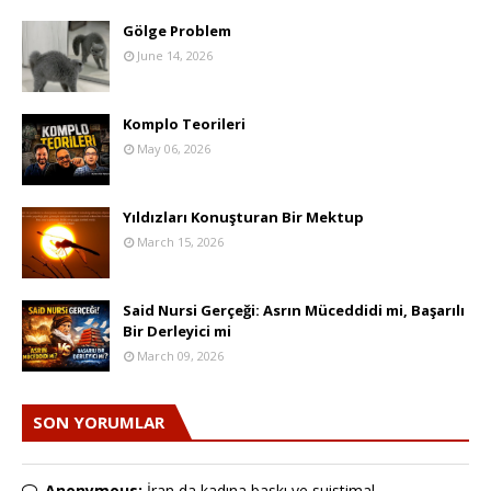
Gölge Problem
June 14, 2026
Komplo Teorileri
May 06, 2026
Yıldızları Konuşturan Bir Mektup
March 15, 2026
Said Nursi Gerçeği: Asrın Müceddidi mi, Başarılı
Bir Derleyici mi
March 09, 2026
SON YORUMLAR
Anonymous:
İran da kadına baskı ve suistimal