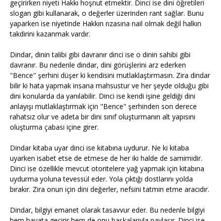
geçirirken niyeti Hakkı hoşnut etmektir. Dinci ise dini öğretileri
slogan gibi kullanarak, o değerler üzerinden rant sağlar. Bunu
yaparken ise niyetinde Hakkın rızasına nail olmak değil halkın
takdirini kazanmak vardır.
Dindar, dinin talibi gibi davranır dinci ise o dinin sahibi gibi
davranır. Bu nedenle dindar, dini görüşlerini arz ederken
"Bence" şerhini düşer ki kendisini mutlaklaştırmasın. Zira dindar
bilir ki hata yapmak insana mahsustur ve her şeyde olduğu gibi
dini konularda da yanılabilir. Dinci ise kendi işine geldiği dini
anlayışı mutlaklaştırmak için "Bence" şerhinden son derece
rahatsız olur ve adeta bir dini sınıf oluşturmanın alt yapısını
oluşturma çabası içine girer.
Dindar kitaba uyar dinci ise kitabına uydurur. Ne ki kitaba
uyarken isabet etse de etmese de her iki halde de samimidir.
Dinci ise özellikle mevcut otoritelere yağ yapmak için kitabına
uydurma yoluna tevessül eder. Yola çıktığı dostlarını yolda
bırakır. Zira onun için dini değerler, nefsini tatmin etme aracıdır.
Dindar, bilgiyi emanet olarak tasavvur eder. Bu nedenle bilgiyi
hem hayata geçirir hem de onu başkalarıyla paylaşır. Dinci ise