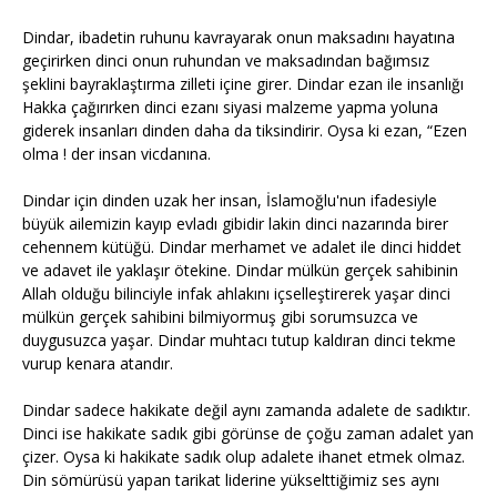
Dindar, ibadetin ruhunu kavrayarak onun maksadını hayatına
geçirirken dinci onun ruhundan ve maksadından bağımsız
şeklini bayraklaştırma zilleti içine girer. Dindar ezan ile insanlığı
Hakka çağırırken dinci ezanı siyasi malzeme yapma yoluna
giderek insanları dinden daha da tiksindirir. Oysa ki ezan, “Ezen
olma ! der insan vicdanına.
Dindar için dinden uzak her insan, İslamoğlu'nun ifadesiyle
büyük ailemizin kayıp evladı gibidir lakin dinci nazarında birer
cehennem kütüğü. Dindar merhamet ve adalet ile dinci hiddet
ve adavet ile yaklaşır ötekine. Dindar mülkün gerçek sahibinin
Allah olduğu bilinciyle infak ahlakını içselleştirerek yaşar dinci
mülkün gerçek sahibini bilmiyormuş gibi sorumsuzca ve
duygusuzca yaşar. Dindar muhtacı tutup kaldıran dinci tekme
vurup kenara atandır.
Dindar sadece hakikate değil aynı zamanda adalete de sadıktır.
Dinci ise hakikate sadık gibi görünse de çoğu zaman adalet yan
çizer. Oysa ki hakikate sadık olup adalete ihanet etmek olmaz.
Din sömürüsü yapan tarikat liderine yükselttiğimiz ses aynı