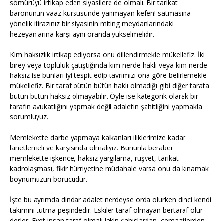
sömürüyü irtikap eden siyasilere de olmalı. Bir tarikat
baronunun vaaz kürsüsünde yanmayan kefen! satmasına
yönelik itirazınız bir siyasinin miting meydanlarındaki
hezeyanlarına karşı aynı oranda yükselmelidir.
Kim haksızlık irtikap ediyorsa onu dillendirmekle mükellefiz. İki
birey veya topluluk çatıştığında kim nerde haklı veya kim nerde
haksız ise bunları iyi tespit edip tavrımızı ona göre belirlemekle
mükellefiz. Bir taraf bütün bütün haklı olmadığı gibi diğer tarata
bütün bütün haksız olmayabilir. Öyle ise kategorik olarak bir
tarafın avukatlığını yapmak değil adaletin şahitliğini yapmakla
sorumluyuz.
Memlekette darbe yapmaya kalkanları iliklerimize kadar
lanetlemeli ve karşısında olmalıyız. Bununla beraber
memlekette işkence, haksız yargılama, rüşvet, tarikat
kadrolaşması, fikir hürriyetine müdahale varsa onu da kınamak
boynumuzun borucudur.
İşte bu ayrımda dindar adalet nerdeyse orda olurken dinci kendi
takımını tutma peşindedir. Eskiler taraf olmayan bertaraf olur
derler. Evet insan taraf olmalı lakin şahıslardan, cemaatlerden