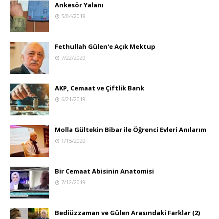
Ankesör Yalanı
5/04/2019
Fethullah Gülen'e Açık Mektup
7/22/2020
AKP, Cemaat ve Çiftlik Bank
6/21/2019
Molla Gültekin Bibar ile Öğrenci Evleri Anılarım
1/15/2020
Bir Cemaat Abisinin Anatomisi
7/12/2019
Bediüzzaman ve Gülen Arasındaki Farklar (2)