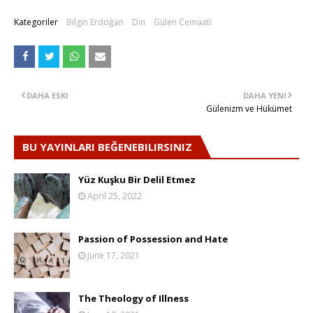
Kategoriler
Bilgin Erdoğan
Din
Gülen Cemaati
DAHA ESKI
DAHA YENI
Gülenizm ve Hükümet
BU YAYINLARI BEĞENEBILIRSINIZ
Yüz Kuşku Bir Delil Etmez
April 25, 2022
Passion of Possession and Hate
June 17, 2021
The Theology of Illness