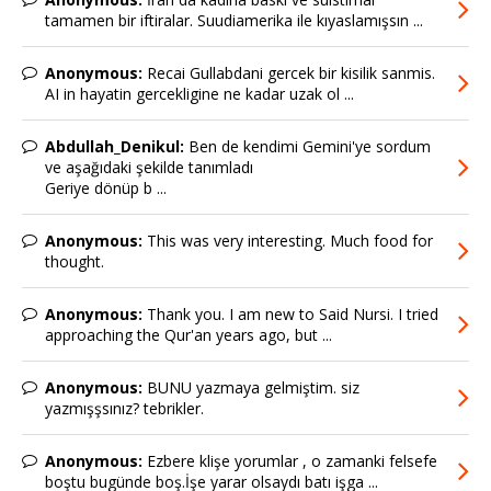
tamamen bir iftiralar. Suudiamerika ile kıyaslamışsın ...
Anonymous:
Recai Gullabdani gercek bir kisilik sanmis.
AI in hayatin gercekligine ne kadar uzak ol ...
Abdullah_Denikul:
Ben de kendimi Gemini'ye sordum
ve aşağıdaki şekilde tanımladı
Geriye dönüp b ...
Anonymous:
This was very interesting. Much food for
thought.
Anonymous:
Thank you. I am new to Said Nursi. I tried
approaching the Qur'an years ago, but ...
Anonymous:
BUNU yazmaya gelmiştim. siz
yazmışşsınız? tebrikler.
Anonymous:
Ezbere klişe yorumlar , o zamanki felsefe
boştu bugünde boş.İşe yarar olsaydı batı işga ...