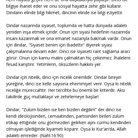
bilgiye ihanet eder ve onu sosyal hayatta zehir gibi kullanır.
Dindarın elinde bilgi hikmet, dincinin elinde ise bilgi eziyettir.
Dindar nazarında siyaset, toplumda ve hatta dünyada adaleti
yeniden inşa etmek içindir. Onun için siyasi hedefinin nazarında
insanı kazanmak ve ona emanet nazarıyla bakmak vardır. Onun
için dindar, “Siyaset benim için ibadettir” diyerek siyasi
çalışmalarına devam eder. Dinci ise siyaseti rant sağlama aracı
görür. Onun için kamu malını çalmaktan hiç çekinmez. İhalelere
fesad karıştırır. Yetimlerin, öksüzlerin hakkını yer.
Dindar için nitelik, dinci için nicelik önemlidir. Dindar bireyin
yüreğine, dinci ise kelle sayısına ehemmiyet verir. Oysa ki nitelik
niceliğe müreccahtır. Her tercihte bu önemli bir kriterdir. Aksi
takdirde güç mutlaklaşır ve zehirlemeye başlar!
Dindar, “Zulüm bizden ise ben bizden değilim” der dinci ise
kendi ideolojisinden, cemaatinden, partisinden birileri zulüm
irtikap ettiğinde onu görmezden gelirken aynı cürmü kendinden
olmayan işlediğinde kıyameti koparır. Oysa ki Kur'an’da, Allah
adaleti emreder. (Nahl:16:90)