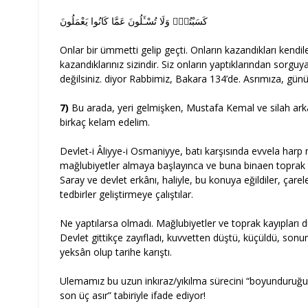
كَسَبْتُمْۚ وَلَا تُسْـَٔلُونَ عَمَّا كَانُوا يَعْمَلُونَ
Onlar bir ümmetti gelip geçti. Onların kazandıkları kendiler
kazandıklarınız sizindir. Siz onların yaptıklarından sorguy
değilsiniz. diyor Rabbimiz, Bakara 134’de. Asrımıza, gün
7)
Bu arada, yeri gelmişken, Mustafa Kemal ve silah ark
birkaç kelam edelim.
Devlet-i Âliyye-i Osmaniyye, batı karşısında evvela har
mağlubiyetler almaya başlayınca ve buna binaen toprak k
Saray ve devlet erkânı, haliyle, bu konuya eğildiler, çarele
tedbirler geliştirmeye çalıştılar.
Ne yaptılarsa olmadı. Mağlubiyetler ve toprak kayıpları 
Devlet gittikçe zayıfladı, kuvvetten düştü, küçüldü, sonu
yeksân olup tarihe karıştı.
Ulemamız bu uzun inkıraz/yıkılma sürecini “boyunduruğun 
son üç asır” tabiriyle ifade ediyor!