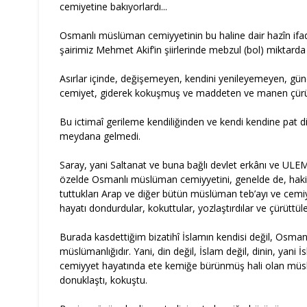
cemiyetine bakıyorlardı...
Osmanlı müslüman cemiyyetinin bu haline dair hazîn ifad
şairimiz Mehmet Akif’in şiirlerinde mebzul (bol) miktarda g
Asırlar içinde, değişemeyen, kendini yenileyemeyen, g
cemiyet, giderek kokuşmuş ve maddeten ve manen çür
Bu ictimaî gerileme kendiliğinden ve kendi kendine pat d
meydana gelmedi.
Saray, yani Saltanat ve buna bağlı devlet erkânı ve UL
özelde Osmanlı müslüman cemiyyetini, genelde de, hakim
tuttukları Arap ve diğer bütün müslüman teb’ayı ve cemiy
hayatı dondurdular, kokuttular, yozlaştırdılar ve çürüttüle
Burada kasdettiğim bizatihî İslamın kendisi değil, Osman
müslümanlığıdır. Yani, din değil, İslam değil, dinin, yani İ
cemiyyet hayatında ete kemiğe bürünmüş hali olan müs
donuklaştı, kokuştu.