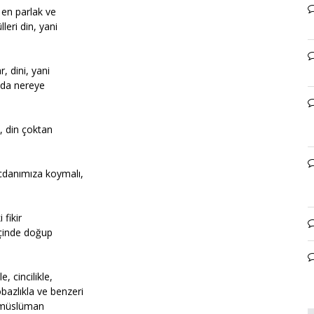
 en parlak ve
leri din, yani
, dini, yani
nda nereye
e, din çoktan
icdanımıza koymalı,
fikir
içinde doğup
, cincilikle,
bazlıkla ve benzeri
ı müslüman