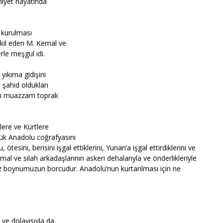
iyet hayatında
n kurulması
kil eden M. Kemal ve
erle meşgul idi.
yıkıma gidişini
 şahid oldukları
ğlı muazzam toprak
klere ve Kürtlere
ük Anadolu coğrafyasını
tesini, berisini işgal ettiklerini, Yunan’a işgal ettirdiklerini ve
l ve silah arkadaşlarının askeri dehalarıyla ve önderlikleriyle
emiz boynumuzun borcudur. Anadolu’nun kurtarılması için ne
ve dolayısıyla da,