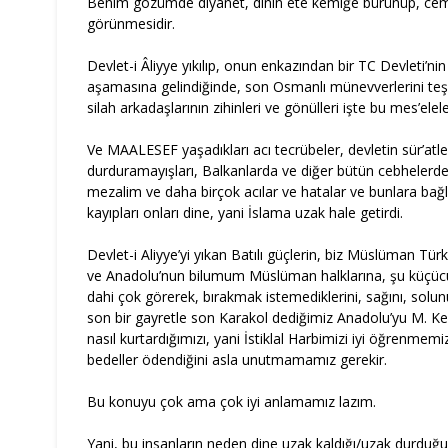
Benim gözümde diyanet, dinin ete kemiğe bürünüp, cem
görünmesidir.
Devlet-i Âliyye yıkılıp, onun enkazından bir TC Devleti’ni
aşamasına gelindiğinde, son Osmanlı münevverlerini teş
silah arkadaşlarının zihinleri ve gönülleri işte bu mes’elel
Ve MAALESEF yaşadıkları acı tecrübeler, devletin sür’atle 
durduramayışları, Balkanlarda ve diğer bütün cebhelerde
mezalim ve daha birçok acılar ve hatalar ve bunlara ba
kayıpları onları dine, yani İslama uzak hale getirdi.
Devlet-i Aliyye’yi yıkan Batılı güçlerin, biz Müslüman Tür
ve Anadolu’nun bilumum Müslüman halklarına, şu küçüc
dahi çok görerek, bırakmak istemediklerini, sağını, solunu, ö
son bir gayretle son Karakol dediğimiz Anadolu’yu M. Kema
nasıl kurtardığımızı, yani İstiklal Harbimizi iyi öğrenm
bedeller ödendiğini asla unutmamamız gerekir.
Bu konuyu çok ama çok iyi anlamamız lazım.
Yani, bu insanların neden dine uzak kaldığı/uzak durduğu 