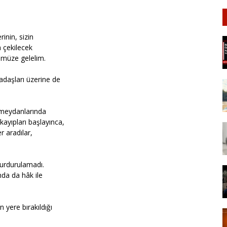
inin, sizin
a çekilecek
ümüze gelelim.
adaşları üzerine de
p meydanlarında
ayıpları başlayınca,
r aradılar,
durdurulamadı.
nda da hâk ile
yere bırakıldığı