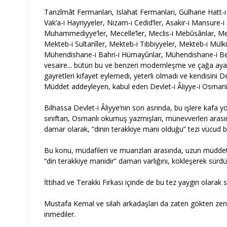
Tanzîmât Fermanları, Islahat Fermanları, Gülhane Hatt-ı
Vak’a-i Hayriyyeler, Nizam-ı Cedid’ler, Asakir-i Mansure-i
Muhammediyye’ler, Mecelle’ler, Meclis-i Mebûsânlar, Meş
Mekteb-i Sultanîler, Mekteb-i Tıbbiyyeler, Mekteb-i Mülki
Mühendishane-i Bahri-i Hümayûnlar, Mühendishane-i Be
vesaire... bütün bu ve benzeri modernleşme ve çağa ay
gayretleri kifayet eylemedi, yeterli olmadı ve kendisini D
Müddet addeyleyen, kabul eden Devlet-i Âliyye-i Osmaniy
Bilhassa Devlet-i Âliyye’nin son asrında, bu işlere kafa y
sınıftan, Osmanlı okumuş yazmışları, münevverleri arasın
damar olarak, “dinin terakkiye mani olduğu” tezi vücud bu
Bu konu, müdafileri ve muarızları arasında, uzun müddet 
“din terakkiye manidir” damarı varlığını, kökleşerek sürdü
İttihad ve Terakki Fırkası içinde de bu tez yaygın olarak
Mustafa Kemal ve silah arkadaşları da zaten gökten zen
inmediler.