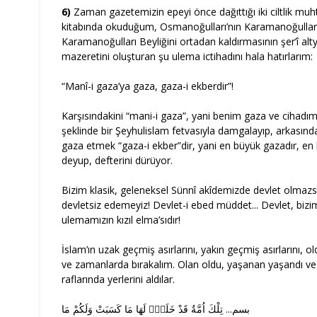
6)
Zaman gazetemizin epeyi önce dağıttığı iki ciltlik muh
kitabında okuduğum, Osmanoğulları’nın Karamanoğulla
Karamanoğulları Beyliğini ortadan kaldırmasının şer’î alty
mazeretini oluşturan şu ulema ictihadını hala hatırlarım:
“Manî-i gaza’ya gaza, gaza-i ekberdir”!
Karşısındakini “mani-i gaza”, yani benim gaza ve cihadı
şeklinde bir Şeyhulislam fetvasıyla damgalayıp, arkasınd
gaza etmek “gaza-i ekber”dir, yani en büyük gazadır, en 
deyup, defterini dürüyor.
Bizim klasik, geleneksel Sünnî akîdemizde devlet olmazs
devletsiz edemeyiz! Devlet-i ebed müddet... Devlet, bizi
ulemamızın kızıl elma’sıdır!
İslam’ın uzak geçmiş asırlarını, yakın geçmiş asırlarını, ol
ve zamanlarda bırakalım. Olan oldu, yaşanan yaşandı ve 
raflarında yerlerini aldılar.
بسم... تِلْكَ اُمَّةٌ قَدْ خَلَتْۚ لَهَا مَا كَسَبَتْ وَلَكُمْ مَا