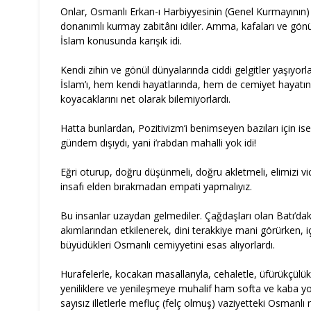
Onlar, Osmanlı Erkan-ı Harbiyyesinin (Genel Kurmayının)
donanımlı kurmay zabitânı idiler. Amma, kafaları ve gönül
İslam konusunda karışık idi.
Kendi zihin ve gönül dünyalarında ciddi gelgitler yaşıyorlar
İslam’ı, hem kendi hayatlarında, hem de cemiyet hayatı
koyacaklarını net olarak bilemiyorlardı.
Hatta bunlardan, Pozitivizm’i benimseyen bazıları için is
gündem dışıydı, yani i’rabdan mahalli yok idi!
Eğri oturup, doğru düşünmeli, doğru akletmeli, elimizi v
insafı elden bırakmadan empati yapmalıyız.
Bu insanlar uzaydan gelmediler. Çağdaşları olan Batı’daki 
akımlarından etkilenerek, dini terakkiye mani görürken, 
büyüdükleri Osmanlı cemiyyetini esas alıyorlardı.
Hurafelerle, kocakarı masallarıyla, cehaletle, üfürükçülükle
yeniliklere ve yenileşmeye muhalif ham softa ve kaba yo
sayısız illetlerle mefluç (felç olmuş) vaziyetteki Osmanl