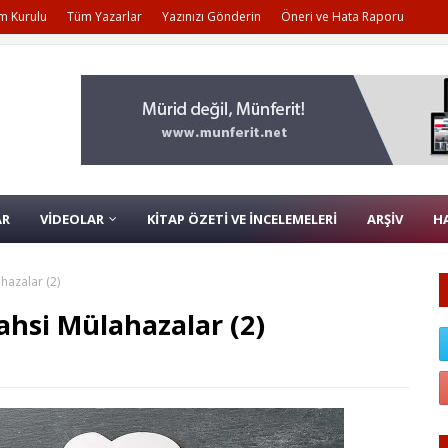
m Kurulu
Tüm Yazarlar
Yazınızı Gönderin
Öneri ve Hata Raporu
AR
VİDEOLAR
KİTAP ÖZETİ VE İNCELEMELERİ
ARŞİV
H
hazalar (2)
ahsi Mülahazalar (2)