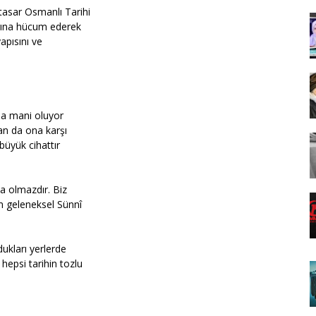
tasar Osmanlı Tarihi
rına hücum ederek
apısını ve
ma mani oluyor
an da ona karşı
büyük cihattır
a olmazdır. Biz
m geleneksel Sünnî
dukları yerlerde
hepsi tarihin tozlu