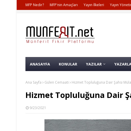
MFP Nedir?
MFP'nin Amaçları
Yayın İlkeleri
Yayın Yöneti
ANASAYFA
KONULAR
YAZILAR
YAZARL
Ana Sayfa
Gülen Cemaati
Hizmet Topluluğuna Dair Şahsi Müla
Hizmet Topluluğuna Dair Ş
9/23/2021