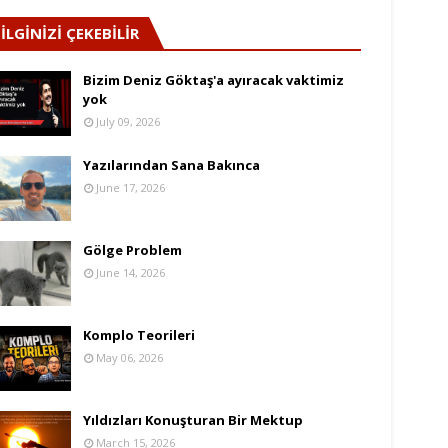
İLGİNİZİ ÇEKEBİLİR
Bizim Deniz Göktaş'a ayıracak vaktimiz
yok
July 09, 2026
Yazılarından Sana Bakınca
June 17, 2026
Gölge Problem
June 14, 2026
Komplo Teorileri
May 06, 2026
Yıldızları Konuşturan Bir Mektup
March 15, 2026