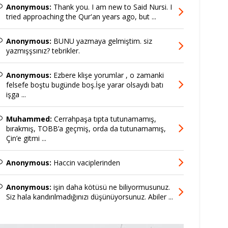
Anonymous:
Thank you. I am new to Said Nursi. I
tried approaching the Qur'an years ago, but ...
Anonymous:
BUNU yazmaya gelmiştim. siz
yazmışşsınız? tebrikler.
Anonymous:
Ezbere klişe yorumlar , o zamanki
felsefe boştu bugünde boş.İşe yarar olsaydı batı
işga ...
Muhammed:
Cerrahpaşa tıpta tutunamamış,
bırakmış, TOBB’a geçmiş, orda da tutunamamış,
Çin’e gitmi ...
Anonymous:
Haccin vaciplerinden
Anonymous:
işin daha kötüsü ne biliyormusunuz.
Siz hala kandırılmadığınızı düşünüyorsunuz. Abiler ...