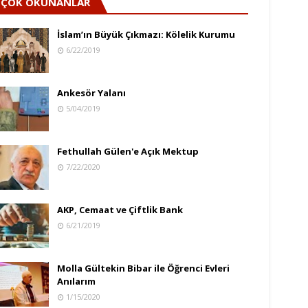
ÇOK OKUNANLAR
İslam’ın Büyük Çıkmazı: Kölelik Kurumu
6/22/2019
Ankesör Yalanı
5/04/2019
Fethullah Gülen'e Açık Mektup
7/22/2020
AKP, Cemaat ve Çiftlik Bank
6/21/2019
Molla Gültekin Bibar ile Öğrenci Evleri
Anılarım
1/15/2020