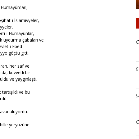
 Hümayûn’ları,
ihat-i İslamiyyeler,
yyeler,
rri-i Hümayûnlar,
ak uydurma çabaları ve
evlet-i Ebed
ye göçtü gitti.
oran, her saf ve
da, kuvvetli bir
ldu ve yaygınlaştı.
tartışıldı ve bu
rdü.
 savunuluyordu.
bille yeryüzüne