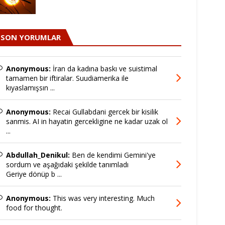
SON YORUMLAR
Anonymous:
İran da kadına baskı ve suistimal
tamamen bir iftiralar. Suudiamerika ile
kıyaslamışsın ...
Anonymous:
Recai Gullabdani gercek bir kisilik
sanmis. AI in hayatin gercekligine ne kadar uzak ol
...
Abdullah_Denikul:
Ben de kendimi Gemini'ye
sordum ve aşağıdaki şekilde tanımladı
Geriye dönüp b ...
Anonymous:
This was very interesting. Much
food for thought.