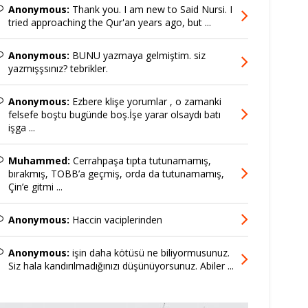
Anonymous:
Thank you. I am new to Said Nursi. I
tried approaching the Qur'an years ago, but ...
Anonymous:
BUNU yazmaya gelmiştim. siz
yazmışşsınız? tebrikler.
Anonymous:
Ezbere klişe yorumlar , o zamanki
felsefe boştu bugünde boş.İşe yarar olsaydı batı
işga ...
Muhammed:
Cerrahpaşa tıpta tutunamamış,
bırakmış, TOBB’a geçmiş, orda da tutunamamış,
Çin’e gitmi ...
Anonymous:
Haccin vaciplerinden
Anonymous:
işin daha kötüsü ne biliyormusunuz.
Siz hala kandırılmadığınızı düşünüyorsunuz. Abiler ...