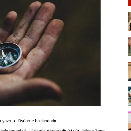
uma-yazma-düşünme hakkındadır.
 şöyle tanımladı: "Kalemle öğretendir."(1) Bu ilişkide Tanrı