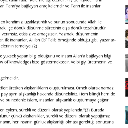
nları Tanrı'ya bağlayan araç kalemdir ve Tanrı ile insanlar
den kendimizi uzaklaştırdık ve bunun sonucunda Allah ile
azmak, içe dönük düşünme sürecinin dışa dönük tezahürüdür.
verimsiz, etkisiz ve amaçsızdir. Yazmak, düşünmenin
ar. İlk inananlar, Ali ibn Ebî Talib örneğinde olduğu gibi, yazarlar-
elerinin temeliydi.(2)
ve yuksek yapan bilgi olduğunu ve insanı Allah'a bağlayan bilgi
w of knowledge) bize göstermektedir. Ve bilgiyi üretmenin ve
gelmelidir.
fler: üretken alışkanlıkların oluşturulması. Örnek olarak namaz
 paylaşım alışkanlığı hakkında düşünebiliriz. Hem bilinçli hem de
, ve bu nedenle İslam, insanları alışkanlık oluşturmaya çağırır.
len eylem, sürekli ve düzenli olarak yapılanıdır."(3) Burada
ulunur çünkü alışkanlıklar, sürekli ve düzenli olarak yaptığımız
ananın, her insanin günlük alışkanlığı olması gerektiği sonucuna