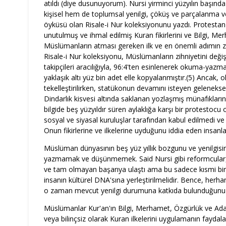
atıldı (diye dusunuyorum). Nursi yirminci yüzyılın başınd
kişisel hem de toplumsal yenilgi, çöküş ve parçalanma v
öyküsü olan Risale-i Nur koleksiyonunu yazdı. Protesta
unutulmuş ve ihmal edilmiş Kuran fikirlerini ve Bilgi, Mer
Müslümanların atması gereken ilk ve en önemli adımın zi
Risale-i Nur koleksiyonu, Müslümanların zihniyetini değiş
takipçileri aracılığıyla, 96:4'ten esinlenerek okuma-yazm
yaklaşık altı yüz bin adet elle kopyalanmıştır.(5) Anca
tekelleştirilirken, statükonun devamını isteyen geleneksel d
Dindarlık kisvesi altında saklanan yozlaşmış münafıkların
bilgide beş yüzyıldır süren aylaklığa karşı bir protesto
sosyal ve siyasal kuruluşlar tarafından kabul edilmedi ve
Onun fikirlerine ve ilkelerine uyduğunu iddia eden insanlar 
Müslüman dünyasının beş yüz yıllık bozgunu ve yenilgisin
yazmamak ve düşünmemek. Said Nursi gibi reformcular, 
ve tam olmayan başarıya ulaştı ama bu sadece kısmi bi
insanın kültürel DNA'sına yerleştirilmelidir. Bence, he
o zaman mevcut yenilgi durumuna katkıda bulunduğunu 
Müslümanlar Kur'an'ın Bilgi, Merhamet, Özgürlük ve Adalet
veya bilinçsiz olarak Kuran ilkelerini uygulamanın faydalar