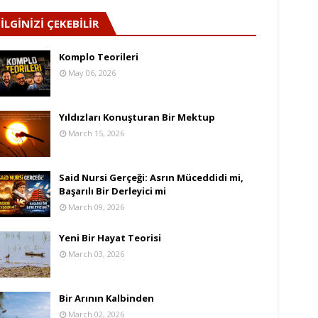
İLGİNİZİ ÇEKEBİLİR
Komplo Teorileri
May 06, 2026
Yıldızları Konuşturan Bir Mektup
March 15, 2026
Said Nursi Gerçeği: Asrın Müceddidi mi,
Başarılı Bir Derleyici mi
March 09, 2026
Yeni Bir Hayat Teorisi
March 03, 2026
Bir Arının Kalbinden
March 02, 2026