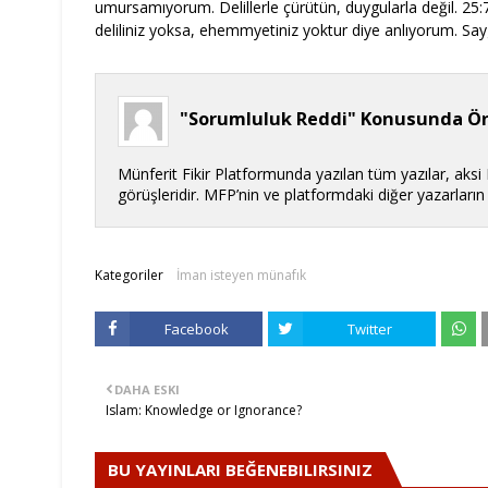
umursamıyorum. Delillerle çürütün, duygularla değil. 25
deliliniz yoksa, ehemmyetiniz yoktur diye anlıyorum. Sayg
"Sorumluluk Reddi" Konusunda Ön
Münferit Fikir Platformunda yazılan tüm yazılar, aksi
görüşleridir. MFP’nin ve platformdaki diğer yazarları
Kategoriler
İman isteyen münafık
Facebook
Twitter
DAHA ESKI
Islam: Knowledge or Ignorance?
BU YAYINLARI BEĞENEBILIRSINIZ