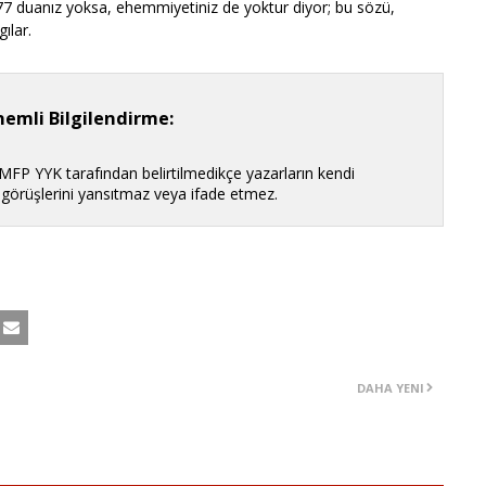
:77 duanız yoksa, ehemmiyetiniz de yoktur diyor; bu sözü,
ılar.
emli Bilgilendirme:
 MFP YYK tarafından belirtilmedikçe yazarların kendi
n görüşlerini yansıtmaz veya ifade etmez.
DAHA YENI