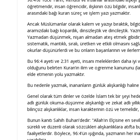
öğretmendir, insan öğrencidir, ilişkinin özü bilgidir, insa
arasındaki bağı kuran süreç ve işlem yazı yazmaktır.
Ancak Müslümanlar olarak kalem ve yazıyı bıraktık, bilgi
aramızdaki bağı kopardık, dinsizleştik ve dincileştik. Y
Yazmadan düşünmek, nişan almadan ateş etmek gibidir; 
sistematik, mantıklı, sıralı, üretken ve etkili olmasını sağl
okurlar-düşünürlerdi ve bu onların başarılarının ve ilerlem
Bu 96:4 ayeti ve 2:31 ayeti, insanı meleklerden daha iyi 
olduğunu belirten Kuran’ın ilim ve ogrenme kanununu (la
elde etmenin yolu yazmaktır.
Bu nedenle yazmak, inananların günlük alışkanlığı haline 
Genel olarak tüm dinler ve özelde İslam tek bir şeyi hede
adlı günlük okuma-düşünme alışkanlığı ve zekat adlı yıllık
bilinçsiz alışkanlıklar, insan karakterinin özü ve temelidir
Bunun kanıtı Sahih Buhari'dedir: "Allah'ın Elçisine en sevi
sürekli ve düzenli olarak sözcükleri alışkanlıklara atıfta b
faaliyetlerdir. Böylece, 96:4'ün ışığında, yazmanın her in
varabiliriz.