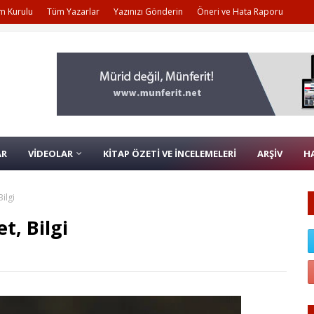
m Kurulu
Tüm Yazarlar
Yazınızı Gönderin
Öneri ve Hata Raporu
AR
VİDEOLAR
KİTAP ÖZETİ VE İNCELEMELERİ
ARŞİV
H
ilgi
, Bilgi