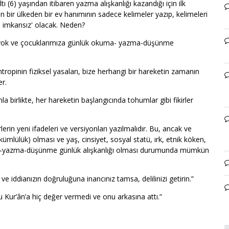
ı (6) yaşından itibaren yazma alışkanlığı kazandığı için ilk
 bir ülkeden bir ev hanımının sadece kelimeler yazıp, kelimeleri
 imkansız' olacak. Neden?
 yok ve çocuklarımıza günlük okuma- yazma-düşünme
tropinin fiziksel yasaları, bize herhangi bir hareketin zamanın
er.
a birlikte, her hareketin başlangıcında tohumlar gibi fikirler
lerin yeni ifadeleri ve versiyonları yazılmalıdır. Bu, ancak ve
lülük) olması ve yaş, cinsiyet, sosyal statü, ırk, etnik köken,
 okuma-yazma-düşünme günlük alışkanlığı olması durumunda mümkün
e iddianızın doğruluğuna inancınız tamsa, delilinizi getirin.”
u Kur’ân’a hiç değer vermedi ve onu arkasına attı.”