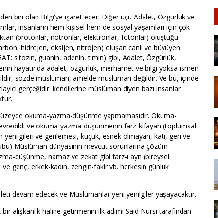
den biri olan Bilgi'ye işaret eder. Diğer üçü Adalet, Özgürlük ve
amlar, insanların hem kişisel hem de sosyal yaşamları için çok
an (protonlar, nötronlar, elektronlar, fotonlar) oluştuğu
bon, hidrojen, oksijen, nitrojen) oluşan canlı ve büyüyen
T: sitozin, guanin, adenin, timin) gibi, Adalet, Özgürlük,
senin hayatında adalet, özgürlük, merhamet ve bilgi yoksa ismen
ir, sözde müslüman, amelde müslüman değildir. Ve bu, içinde
yici gerçeğidir: kendilerine müslüman diyen bazı insanlar
ktur.
ek düzeyde okuma-yazma-düşünme yapmamasıdır. Okuma-
 devredildi ve okuma-yazma-düşünmenin farz-kifayah (toplumsal
yenilgileri ve gerilemesi, küçük, esnek olmayan, katı, geri ve
 grubu) Müslüman dünyasının mevcut sorunlarına çözüm
ma-düşünme, namaz ve zekat gibi farz-ı ayn (bireysel
e genç, erkek-kadın, zengin-fakir vb. herkesin günlük
eti devam edecek ve Müslümanlar yeni yenilgiler yaşayacaktır.
alışkanlık haline getirmenin ilk adımı Said Nursi tarafından