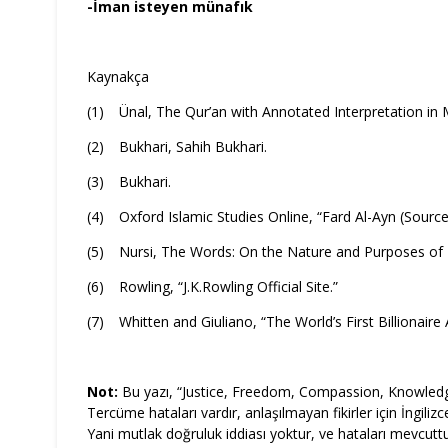
-İman isteyen münafık
Kaynakça
(1)
Ünal, The Qur’an with Annotated Interpretation in 
(2)
Bukhari, Sahih Bukhari.
(3)
Bukhari.
(4)
Oxford Islamic Studies Online, “Fard Al-Ayn (Source
(5)
Nursi, The Words: On the Nature and Purposes of M
(6)
Rowling, “J.K.Rowling Official Site.”
(7)
Whitten and Giuliano, “The World’s First Billionaire 
Not:
Bu yazı, “Justice, Freedom, Compassion, Knowledge”
Tercüme hataları vardır, anlaşılmayan fikirler için İngiliz
Yani mutlak doğruluk iddiası yoktur, ve hataları mevcuttu