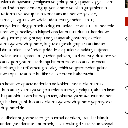
a İslam dünyasının yenilgisini ve çöküşünü yaşayan kişiydi. Hem
e ardından yeniden doğuş, yenilenme ve ıslah girişimlerinin
n Reformu ve Avrupa'nın Rönesans'ına benzer şekilde,
hamet, Özgürlük ve Adalet ideallerini yeniden tanıttı;
hniyetlerini değiştirmek olduğunu anladı ve anlatti. Bu nedenle
tiren ve güncelleyen bilişsel araçlar bütünüdür. O, kendisi ve
a-düşünme pratiğini yaptı ve yasayarak gosterdi; eserleri
k, okuma-yazma-düşünme, küçük oligarşik gruplar tarafından
in alimleri tarafından şiddetle eleştirildi ve saldırıya uğradı.
 saldirilarina ugradi. Bu yüzden şahsen, Said Nursi'yi düşünce ve
cu olarak görüyorum. Herhangi bir protestocu olarak, mevcut
 herhangi bir reformcu gibi, alay edildi ve görmezden gelindi.
ve topluluklar bile bu fikir ve ilkelerden habersizdir.
in kesin ve apaçık nedenleri ve kökleri vardır: okumamak,
bunları açıklamaya ve çözümler sunmaya çalıştı. Çabaları kısmi
r başarı oldu. Tam bir başarı için, okuma-yazma-düşünme her
rhangi bir kişi, günlük olarak okuma-yazma-düşünme yapmiyorsa,
düşünmelidir.
 ilkelerini görmezden gelip ihmal ederken, Batılılar bilinçli
ından yararlanırlar. Bir örnek, J. K. Rowling'dir. Devletin sosyal