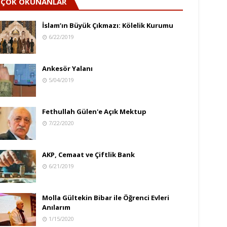
ÇOK OKUNANLAR
İslam’ın Büyük Çıkmazı: Kölelik Kurumu
6/22/2019
Ankesör Yalanı
5/04/2019
Fethullah Gülen'e Açık Mektup
7/22/2020
AKP, Cemaat ve Çiftlik Bank
6/21/2019
Molla Gültekin Bibar ile Öğrenci Evleri
Anılarım
1/15/2020