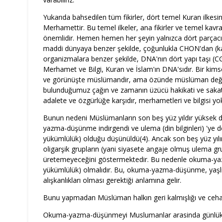
Yukarıda bahsedilen tüm fikirler, dört temel Kuran ilkesin
Merhamettir. Bu temel ilkeler, ana fikirler ve temel kavr
önemlidir. Hemen hemen her şeyin yalnızca dört parçacıkt
maddi dünyaya benzer şekilde, çoğunlukla CHON'dan (kar
organizmalara benzer şekilde, DNA'nın dört yapı taşı (CGA
Merhamet ve Bilgi, Kuran ve İslam'ın DNA'sıdır. Bir kim
ve görünüşte müslümandir, ama özünde müslüman değild
bulunduğumuz çağın ve zamanın üzücü hakikati ve sakatla
adalete ve özgürlüğe karşıdır, merhametleri ve bilgisi yo
Bunun nedeni Müslümanların son beş yüz yıldır yüks
yazma-düşünme indirgendi ve ulema (din bilginleri) 'ye
yükümlülük) olduğu düşünüldü(4). Ancak son beş yüz yılın 
oligarşik grupların (yani siyasete angaje olmuş ulema
üretemeyeceğini göstermektedir. Bu nedenle okuma-yaz
yükümlülük) olmalıdır. Bu, okuma-yazma-düşünme, yaşlı v
alışkanlıkları olması gerektiği anlamına gelir.
Bunu yapmadan Müslüman halkın geri kalmışlığı ve cehal
Okuma-yazma-düşünmeyi Muslumanlar arasinda günlük bir 