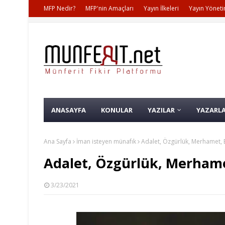
MFP Nedir?
MFP'nin Amaçları
Yayın İlkeleri
Yayın Yöneti
ANASAYFA
KONULAR
YAZILAR
YAZARL
Ana Sayfa
İman isteyen münafık
Adalet, Özgürlük, Merhamet, B
Adalet, Özgürlük, Merhamet
3/23/2021