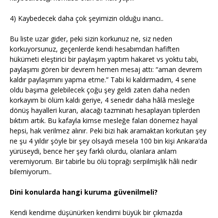
4) Kaybedecek daha çok şeyimizin olduğu inancı..
Bu liste uzar gider, peki sizin korkunuz ne, siz neden
korkuyorsunuz, geçenlerde kendi hesabımdan hafiften
hükümeti eleştirici bir paylaşım yaptım hakaret vs yoktu tabi,
paylaşımı gören bir devrem hemen mesaj attı: “aman devrem
kaldır paylaşımını yapma etme.” Tabi ki kaldırmadım, 4 sene
oldu başıma gelebilecek çoğu şey geldi zaten daha neden
korkayım bi ölüm kaldı geriye, 4 senedir daha hâlâ mesleğe
dönüş hayalleri kuran, alacağı tazminatı hesaplayan tiplerden
bıktım artık. Bu kafayla kimse mesleğe falan dönemez hayal
hepsi, hak verilmez alınır. Peki bizi hak aramaktan korkutan şey
ne şu 4 yıldır şöyle bir şey olsaydı mesela 100 bin kişi Ankara’da
yürüseydi, bence her şey farklı olurdu, olanlara anlam
veremiyorum. Bir tabirle bu ölü toprağı serpilmişlik hâli nedir
bilemiyorum..
Dini konularda hangi kuruma güvenilmeli?
Kendi kendime düşünürken kendimi büyük bir çıkmazda