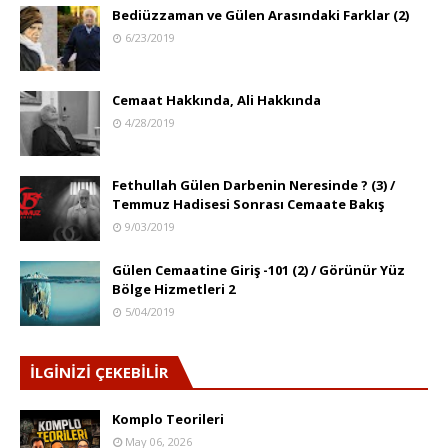
Bediüzzaman ve Gülen Arasındaki Farklar (2)
6/23/2019
Cemaat Hakkında, Ali Hakkında
4/28/2019
Fethullah Gülen Darbenin Neresinde ? (3) /
Temmuz Hadisesi Sonrası Cemaate Bakış
9/03/2019
Gülen Cemaatine Giriş -101 (2) / Görünür Yüz
Bölge Hizmetleri 2
5/04/2019
İLGİNİZİ ÇEKEBİLİR
Komplo Teorileri
May 06, 2026