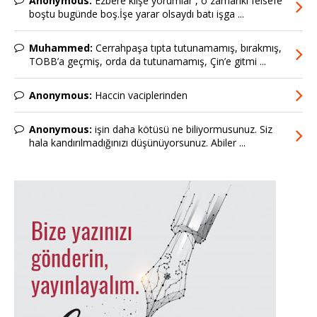
Anonymous:
Ezbere klişe yorumlar , o zamanki felsefe
boştu bugünde boş.İşe yarar olsaydı batı işga ...
Muhammed:
Cerrahpaşa tıpta tutunamamış, bırakmış,
TOBB’a geçmiş, orda da tutunamamış, Çin’e gitmi ...
Anonymous:
Haccin vaciplerinden
Anonymous:
işin daha kötüsü ne biliyormusunuz. Siz
hala kandırılmadığınızı düşünüyorsunuz. Abiler ...