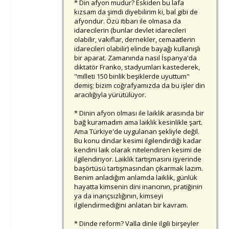
* Din afyon mudur? Eskiden bu lafa
kızsam da şimdi diyebilirim ki, bal gibi de
afyondur. Özü itibarı ile olmasa da
idarecilerin (bunlar devlet idarecileri
olabilir, vakıflar, dernekler, cemaatlerin
idarecileri olabilir) elinde bayağı kullanışlı
bir aparat. Zamanında nasıl İspanya'da
diktatör Franko, stadyumları kastederek,
"milleti 150 binlik beşiklerde uyuttum"
demiş; bizim coğrafyamızda da bu işler din
aracılığıyla yürütülüyor.
* Dinin afyon olması ile laiklik arasında bir
bağ kuramadım ama laiklik kesinlikle şart.
Ama Türkiye'de uygulanan şekliyle değil.
Bu konu dindar kesimi ilgilendirdiği kadar
kendini laik olarak nitelendiren kesimi de
ilgilendiriyor. Laiklik tartışmasını işyerinde
başörtüsü tartışmasından çıkarmak lazım.
Benim anladığım anlamda laiklik, günlük
hayatta kimsenin dini inancının, pratiğinin
ya da inançsızlığının, kimseyi
ilgilendirmediğini anlatan bir kavram.
* Dinde reform? Valla dinle ilgili birşeyler