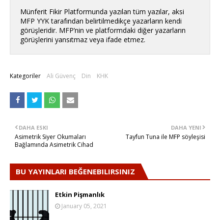
Münferit Fikir Platformunda yazılan tüm yazılar, aksi
MFP YYK tarafından belirtilmedikçe yazarların kendi
görüşleridir. MFP’nin ve platformdaki diğer yazarların
görüşlerini yansıtmaz veya ifade etmez.
Kategoriler
Ali Güvenç
Din
KHK
DAHA ESKI
DAHA YENI
Asimetrik Siyer Okumaları
Tayfun Tuna ile MFP söyleşisi
Bağlamında Asimetrik Cihad
BU YAYINLARI BEĞENEBILIRSINIZ
Etkin Pişmanlık
January 05, 2021