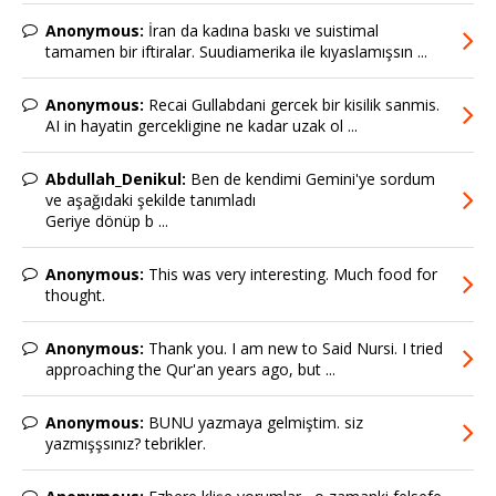
Anonymous:
İran da kadına baskı ve suistimal
tamamen bir iftiralar. Suudiamerika ile kıyaslamışsın ...
Anonymous:
Recai Gullabdani gercek bir kisilik sanmis.
AI in hayatin gercekligine ne kadar uzak ol ...
Abdullah_Denikul:
Ben de kendimi Gemini'ye sordum
ve aşağıdaki şekilde tanımladı
Geriye dönüp b ...
Anonymous:
This was very interesting. Much food for
thought.
Anonymous:
Thank you. I am new to Said Nursi. I tried
approaching the Qur'an years ago, but ...
Anonymous:
BUNU yazmaya gelmiştim. siz
yazmışşsınız? tebrikler.