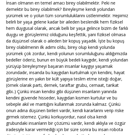
İnsan olmanın en temel amacı birey olabilmektir. Peki ne
demektir bu birey olabilmek? Bireyleşme kendi yolundan
yürümek ve o yolun tüm sorumluluklarını üstlenmektir. Hepimiz
belirli bir yaşa gelene kadar bir aileden beslendik hem fiziksel
hem duygusal olarak, ancak belli bir yaşa gelince bizim de farklı
duygu ve görüşlerimiz olduğunu keşfettik, yani fiziksel olmasa
da düşünsel olarak o aileden bir kopuş yaşadık. İşte bu kopuş
birey olabilmenin ilk adımı oldu, birey olup kendi yolunda
yürümek çok zordur, kendi yolunun sorumluluğunu aldığımızda
bedeller öderiz, bunun en büyük bedeli kaygıdır, kendi yolundan
yürüyüp bireyleşmeyi başaran insanlar kaygıyı yaşamak
zorundadır, insanda bu kaygıdan kurtulmak için kendini, hayat
görüşlerine en yakın bir kült yapıya teslim etme isteği doğar,
(örnek olarak parti, dernek, taraftar grubu, cemaat, tarikat
gibi..) Çünkü insan kendisi gibi düşünen insanların yanında
kendini güvende hisseder, kaygıdan kısmen kurtulur ve bu
sebeple akıl ve mantığını kullanmak zorunda kalmaz. Çünkü
onun adına düşünen birileri vardır, kendi kararlarını verip riske
girmek istemez. Çünkü korkuyordur, nasıl olsa kendi
grubundaki insanların bir çözümü vardır, kendi aklıyla ve özgür
iradesiyle karar vermediği için bir süre sonra bu insan robota