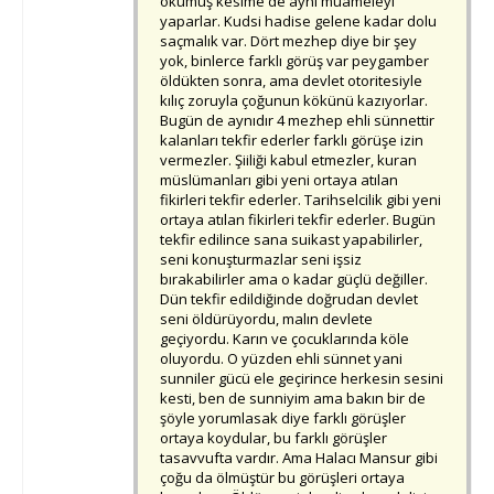
okumuş kesime de aynı muameleyi
yaparlar. Kudsi hadise gelene kadar dolu
saçmalık var. Dört mezhep diye bir şey
yok, binlerce farklı görüş var peygamber
öldükten sonra, ama devlet otoritesiyle
kılıç zoruyla çoğunun kökünü kazıyorlar.
Bugün de aynıdır 4 mezhep ehli sünnettir
kalanları tekfir ederler farklı görüşe izin
vermezler. Şiiliği kabul etmezler, kuran
müslümanları gibi yeni ortaya atılan
fikirleri tekfir ederler. Tarihselcilik gibi yeni
ortaya atılan fikirleri tekfir ederler. Bugün
tekfir edilince sana suikast yapabilirler,
seni konuşturmazlar seni işsiz
bırakabilirler ama o kadar güçlü değiller.
Dün tekfir edildiğinde doğrudan devlet
seni öldürüyordu, malın devlete
geçiyordu. Karın ve çocuklarında köle
oluyordu. O yüzden ehli sünnet yani
sunniler gücü ele geçirince herkesin sesini
kesti, ben de sunniyim ama bakın bir de
şöyle yorumlasak diye farklı görüşler
ortaya koydular, bu farklı görüşler
tasavvufta vardır. Ama Halacı Mansur gibi
çoğu da ölmüştür bu görüşleri ortaya