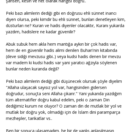
şahsen, kesin ve net olarak hangisi doğru..
Peki bazı alimlerin dediği gibi en doğrusu ehli sünnet inancı
diyen olursa, peki kimdir bu ehli sünnet, bunları denetleyen kim,
düsturları ne? Kuran ve hadis diyenler olacaktır, Kuranı yukarda
yazdım, hadislere ne kadar güvenilir?
Abuk subuk hem akla hem mantığa aykırı bir çok hadis var,
hem de en güvenilir hadis alimi denilen Buhari'nin kitabında
(deve sidiği mevzusu gibi..) veya kudsi hadis denen bir mevzu
var madem ki kudsi hadis var yani yaratıcı ağzıyla söylenen
bunlar neden kuranda değil?
Peki bazı alimlerin dediği gibi düşünecek olursak şöyle diyelim
"Allaha ulaşacak sayısız yol var, hangisinden gidersen
doğrudur, sonuçta seni Allaha çıkarır." Yani yukarıda yazdığım
tüm alternatifler doğru kabul edelim, peki o zaman Din
dediğimiz kurum ne oluyor? O zaman din de mutlak bir yol ve
mutlak bir doğru yok, olmadığı için de İslam dini paramparça
mezhepler, tarikatlar vs..
Ben bir sonuca ulaşamadım, he bir de yanlış anlaşılmasın