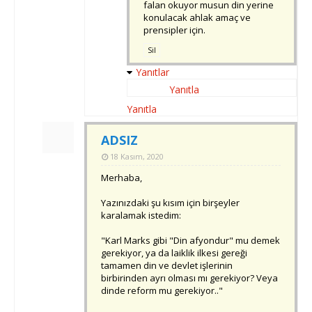
falan okuyor musun din yerine
konulacak ahlak amaç ve
prensipler için.
Sil
Yanıtlar
Yanıtla
Yanıtla
ADSIZ
18 Kasım, 2020
Merhaba,
Yazınızdaki şu kısım için birşeyler
karalamak istedim:
"Karl Marks gibi "Din afyondur" mu demek
gerekiyor, ya da laiklik ilkesi gereği
tamamen din ve devlet işlerinin
birbirinden ayrı olması mı gerekiyor? Veya
dinde reform mu gerekiyor.."