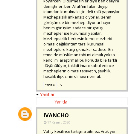
koyarken. Öldürmesinler diye ben deliyim
demiştirler, ben Allah’ım falan deyip
idamdan kurtulmak için deli rolü yapmışlar.
Mezhepsizlik imkansız diyorlar, senin
görüşün de bir mezhep diyorlar hayır
benim görüşüm sadece bir görüş,
mezhepler ise kurumsal yapılar.
Mezhepsizlik herkesin kendi mezhebi
olması değildir tam tersi kurumsal
mezheplere karşı çıkmaktır sadece. En
temelde müslüman tabi mi olmalı yoksa
kendi mi araştırmalı bu konuda bile farklı
düşünülüyor, taklidi imanı kabul edince
mezheplerin olması tabiyetin, şeyhlik,
hocalık ilişkisinin olması normal.
Yanıtla
Sil
Yanıtlar
Yanıtla
IVANCHO
17 Kasım, 2020
Vahiy kesilince tartışma bitmez. Artık yeni