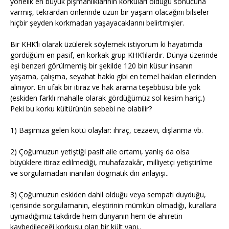
yönelik en büyük pişmanlıklarının korkuları olduğu sonucuna
varmış, tekrardan önlerinde uzun bir yaşam olacağını bilseler
hiçbir şeyden korkmadan yaşayacaklarını belirtmişler.
Bir KHK’lı olarak üzülerek söylemek istiyorum ki hayatımda
gördüğüm en pasif, en korkak grup KHK’lılardır. Dünya üzerinde
eşi benzeri görülmemiş bir şekilde 120 bin küsur insanın
yaşama, çalışma, seyahat hakkı gibi en temel hakları ellerinden
alınıyor. En ufak bir itiraz ve hak arama teşebbüsü bile yok
(eskiden farklı mahalle olarak gördüğümüz sol kesim hariç.)
Peki bu korku kültürünün sebebi ne olabilir?
1) Başımıza gelen kötü olaylar: ihraç, cezaevi, dışlanma vb.
2) Çoğumuzun yetiştiği pasif aile ortamı, yanlış da olsa
büyüklere itiraz edilmediği, muhafazakâr, milliyetçi yetiştirilme
ve sorgulamadan inanılan dogmatik din anlayışı..
3) Çoğumuzun eskiden dahil olduğu veya sempati duyduğu,
içerisinde sorgulamanın, eleştirinin mümkün olmadığı, kurallara
uymadığımız takdirde hem dünyanın hem de ahiretin
kaybedileceği korkusu olan bir kült yapı..