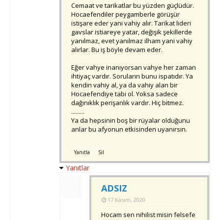
Cemaat ve tarikatlar bu yüzden güçlüdür.
Hocaefendiler peygamberle görüşür
istişare eder yani vahiy alır. Tarikat lideri
gavslar istiareye yatar, değişik şekillerde
yanılmaz, evet yanılmaz ilham yani vahiy
alırlar. Bu iş böyle devam eder.
Eğer vahye inanıyorsan vahye her zaman
ihtiyaç vardır. Soruların bunu ispatıdır. Ya
kendin vahiy al, ya da vahiy alan bir
Hocaefendiye tabi ol. Yoksa sadece
dağınıklık perişanlık vardır. Hiç bitmez.
.........
Ya da hepsinin boş bir rüyalar olduğunu
anlar bu afyonun etkisinden uyanırsın.
Yanıtla
Sil
Yanıtlar
ADSIZ
17 Kasım, 2020
Hocam sen nihilist misin felsefe