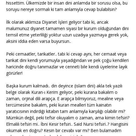
hissettim. Ülkemizde bir insan dini anlamda bir sorusu olsa, bu
soruyu nereye sormalı ki tam anlamıyla cevap bulabilsin?
İlk olarak aklımıza Diyanet İşleri geliyor tabi ki, ancak
malumunuz diyanet tamamen siyasi bir kurum olduğundan dini
temsil etme yeterliliği yoktur uzun uzadıya yazmaya gerek yok,
aksini iddia eden varsa buyursun..
Peki cemaatler, tarikatler.. tabi ki cevap aynı, her cemaat veya
tarikat dini kendi yorumuyla yaşadığından ve pek çoğu kendileri
haricinde doğru tanımazlar ve cenneti bile kendi üyelerine layık
görürler!
Başka kurum kalmadı.. din deyince (islam dini) akla tek yazılı
belge olarak Kuran-ı Kerim geliyor, peki kurana bakalım o
zaman, orjinal dili arapça. E arapça bilmiyoruz, mealine veya
tercümesine bakalım, peki kuran mealleri tüm kainatın
yaratıcısının indirdiği kitabın tam anlamıyla karşılığı olabilir mi?
Mümkün değil, peki tefsir okuyalım o zaman, ama kimin tefsiri?
Elmalılı tefsiri mi.. İbni Kesir tefsiri.. Said Nursi tefsiri..? Hangisini
okumak en doğru? Kesin bir cevabı var mı? Ben bulamadım