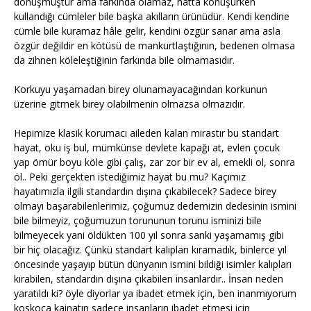
dönüşmüştür ama farkında olamaz, hatta konuşurken
kullandığı cümleler bile başka akılların ürünüdür. Kendi kendine
cümle bile kuramaz hâle gelir, kendini özgür sanar ama asla
özgür değildir en kötüsü de mankurtlaştığının, bedenen olmasa
da zihnen köleleştiğinin farkında bile olmamasıdır.
Korkuyu yaşamadan birey olunamayacağından korkunun
üzerine gitmek birey olabilmenin olmazsa olmazıdır.
Hepimize klasik korumacı aileden kalan mirastır bu standart
hayat, oku iş bul, mümkünse devlete kapağı at, evlen çocuk
yap ömür boyu köle gibi çalış, zar zor bir ev al, emekli ol, sonra
öl.. Peki gerçekten istediğimiz hayat bu mu? Kaçımız
hayatımızla ilgili standardın dışına çıkabilecek? Sadece birey
olmayı başarabilenlerimiz, çoğumuz dedemizin dedesinin ismini
bile bilmeyiz, çoğumuzun torununun torunu isminizi bile
bilmeyecek yani öldükten 100 yıl sonra sanki yaşamamış gibi
bir hiç olacağız. Çünkü standart kalıpları kıramadık, binlerce yıl
öncesinde yaşayıp bütün dünyanın ismini bildiği isimler kalıpları
kırabilen, standardın dışına çıkabilen insanlardır.. İnsan neden
yaratıldı ki? öyle diyorlar ya ibadet etmek için, ben inanmıyorum
koskoca kainatın sadece insanların ibadet etmesi için