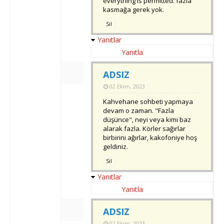
everything is permitted. fazla
kasmağa gerek yok.
Sil
Yanıtlar
Yanıtla
ADSIZ
02 Ekim, 2023
Kahvehane sohbeti yapmaya
devam o zaman. "Fazla
düşünce", neyi veya kimi baz
alarak fazla. Körler sağırlar
birbirini ağırlar, kakofoniye hoş
geldiniz.
Sil
Yanıtlar
Yanıtla
ADSIZ
02 Ekim, 2023