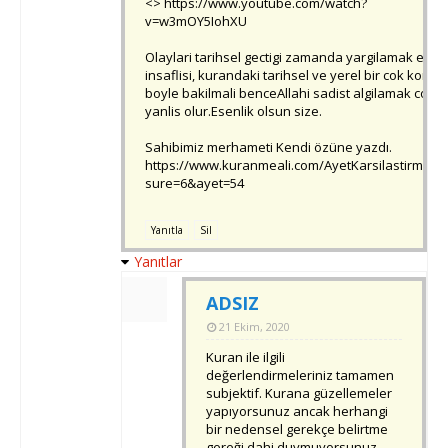
<> https://www.youtube.com/watch?
v=w3mOY5IohXU
Olaylari tarihsel gectigi zamanda yargilamak en
insaflisi, kurandaki tarihsel ve yerel bir cok konuy
boyle bakilmali benceAllahi sadist algilamak cok c
yanlis olur.Esenlik olsun size.
Sahibimiz merhameti Kendi özüne yazdı.
https://www.kuranmeali.com/AyetKarsilastirma.p
sure=6&ayet=54
Yanıtla
Sil
Yanıtlar
ADSIZ
21 Ekim, 2020
Kuran ile ilgili
değerlendirmeleriniz tamamen
subjektif. Kurana güzellemeler
yapıyorsunuz ancak herhangi
bir nedensel gerekçe belirtme
gereği dahi duymuyorsunuz.