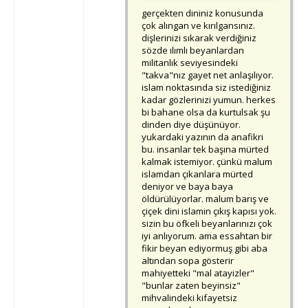
gerçekten dininiz konusunda
çok alıngan ve kırılgansınız.
dişlerinizi sıkarak verdiğiniz
sözde ılımlı beyanlardan
militanlık seviyesindeki
"takva"nız gayet net anlaşılıyor.
islam noktasında siz istediğiniz
kadar gözlerinizi yumun. herkes
bi bahane olsa da kurtulsak şu
dinden diye düşünüyor.
yukardaki yazının da anafikri
bu. insanlar tek başına mürted
kalmak istemiyor. çünkü malum
islamdan çıkanlara mürted
deniyor ve baya baya
öldürülüyorlar. malum barış ve
çiçek dini islamin çıkış kapısı yok.
sizin bu öfkeli beyanlarınızı çok
iyi anlıyorum. ama essahtan bir
fikir beyan ediyormuş gibi aba
altından sopa gösterir
mahiyetteki "mal atayizler"
"bunlar zaten beyinsiz"
mihvalindeki kifayetsiz