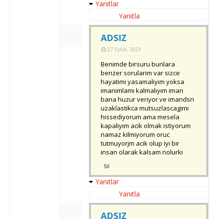
Yanıtlar
Yanıtla
ADSIZ
27 Eylül, 2023
Benimde birsuru bunlara
benzer sorularim var sizce
hayatimi yasamaliyim yoksa
imanımlamı kalmalıyım iman
bana huzur veriyor ve imandsn
uzaklastikca mutsuzlascagimi
hissediyorum ama mesela
kapaliyim acik olmak istiyorum
namaz kilmiyorum oruc
tutmuyorjm acik olup iyi bir
insan olarak kalsam nolurki
Sil
Yanıtlar
Yanıtla
ADSIZ