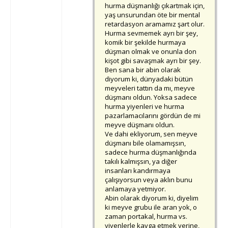
hurma düşmanlığı çıkartmak için,
yaş unsurundan öte bir mental
retardasyon aramamız şart olur.
Hurma sevmemek ayrı bir şey,
komik bir şekilde hurmaya
düşman olmak ve onunla don
kişot gibi savaşmak ayrı bir şey.
Ben sana bir abin olarak
diyorum ki, dünyadaki bütün
meyveleri tattın da mı, meyve
düşmanı oldun. Yoksa sadece
hurma yiyenleri ve hurma
pazarlamacılarını gördün de mi
meyve düşmanı oldun.
Ve dahi ekliyorum, sen meyve
düşmanı bile olamamışsın,
sadece hurma düşmanlığında
takılı kalmışsın, ya diğer
insanları kandırmaya
çalışıyorsun veya aklın bunu
anlamaya yetmiyor.
Abin olarak diyorum ki, diyelim
ki meyve grubu ile aran yok, o
zaman portakal, hurma vs.
yiyenlerle kavga etmek yerine,