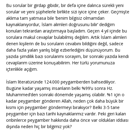
Bu sorular bir girdap gibidir, bir defa içine dalınca sürekli yeni
sorular ve yeni şüphelerle birlikte sizi iyice içine çeker. Geçmişte
aklıma tam yatmasa bile ‘benim bilgisiz olmamdan
kaynaklanıyordur, İslam alimleri doğrusunu bilir’ dediğim
konuları tekrardan araştırmaya başladım. Geçen 4 yıl içinde bu
sorulara makul cevaplar bulabilmiş değilim. Artık İslam alimleri
denen kişilerin de bu soruların cevabını bildiğini değil, sadece
daha fazla yalan yanlış bilgi ezberlediğini düşünüyorum. Bu
yazıda şimdilik bazı sorularımı sorayım, bir sonraki yazıda kendi
cevaplarım üzerine konuşabilirim. Her türlü yorumunuza
içtenlikle açığım.
İslam literatüründe 124.000 peygamberden bahsediliyor.
Bugüne kadar yaşamış insanların belki %99’u sonra Hz.
Muhammed’den sonraki dönemde yaşamış olabilir. %1 için o
kadar peygamber gönderen Allah, neden çok daha büyük bir
kısmı için peygamber göndermeyi bırakıyor? Belki 3-5 tane
peygamber için bazı tarihi kaynaklarımız vardır. Peki geri kalan
onbinlerce peygamber hakkında daha önce var oldukları iddiası
dışında neden hiç bir bilgimiz yok?