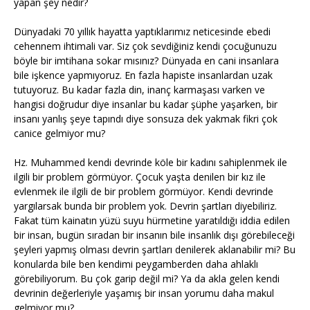
yapan şey nedir?
Dünyadaki 70 yıllık hayatta yaptıklarımız neticesinde ebedi
cehennem ihtimali var. Siz çok sevdiğiniz kendi çocuğunuzu
böyle bir imtihana sokar mısınız? Dünyada en cani insanlara
bile işkence yapmıyoruz. En fazla hapiste insanlardan uzak
tutuyoruz. Bu kadar fazla din, inanç karmaşası varken ve
hangisi doğrudur diye insanlar bu kadar şüphe yaşarken, bir
insanı yanlış şeye tapındı diye sonsuza dek yakmak fikri çok
canice gelmiyor mu?
Hz. Muhammed kendi devrinde köle bir kadını sahiplenmek ile
ilgili bir problem görmüyor. Çocuk yaşta denilen bir kız ile
evlenmek ile ilgili de bir problem görmüyor. Kendi devrinde
yargılarsak bunda bir problem yok. Devrin şartları diyebiliriz.
Fakat tüm kainatın yüzü suyu hürmetine yaratıldığı iddia edilen
bir insan, bugün sıradan bir insanın bile insanlık dışı görebileceği
şeyleri yapmış olması devrin şartları denilerek aklanabilir mi? Bu
konularda bile ben kendimi peygamberden daha ahlaklı
görebiliyorum. Bu çok garip değil mi? Ya da akla gelen kendi
devrinin değerleriyle yaşamış bir insan yorumu daha makul
gelmiyor mu?