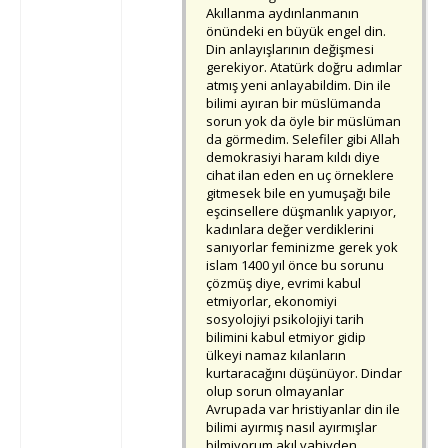
Akıllanma aydınlanmanın
önündeki en büyük engel din.
Din anlayışlarının değişmesi
gerekiyor. Atatürk doğru adımlar
atmış yeni anlayabildim. Din ile
bilimi ayıran bir müslümanda
sorun yok da öyle bir müslüman
da görmedim. Selefiler gibi Allah
demokrasiyi haram kıldı diye
cihat ilan eden en uç örneklere
gitmesek bile en yumuşağı bile
eşcinsellere düşmanlık yapıyor,
kadınlara değer verdiklerini
sanıyorlar feminizme gerek yok
islam 1400 yıl önce bu sorunu
çözmüş diye, evrimi kabul
etmiyorlar, ekonomiyi
sosyolojiyi psikolojiyi tarih
bilimini kabul etmiyor gidip
ülkeyi namaz kılanların
kurtaracağını düşünüyor. Dindar
olup sorun olmayanlar
Avrupada var hristiyanlar din ile
bilimi ayırmış nasıl ayırmışlar
bilmiyorum akıl vahiyden