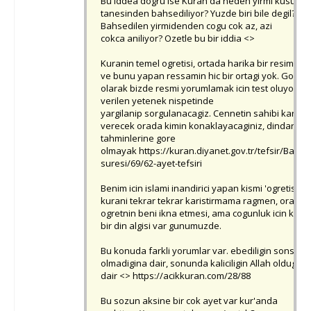
Bu iddea dogru ise Kuran'da neden yirmi kusur
tanesinden bahsediliyor? Yuzde biri bile degil?
Bahsedilen yirmidenden cogu cok az, azi
cokca aniliyor? Ozetle bu bir iddia <>
Kuranin temel ogretisi, ortada harika bir resim var
ve bunu yapan ressamin hic bir ortagi yok. Gozle
olarak bizde resmi yorumlamak icin test oluyoruz,
verilen yetenek nispetinde
yargilanip sorgulanacagiz. Cennetin sahibi karar
verecek orada kimin konaklayacaginiz, dindarlari
tahminlerine gore
olmayak https://kuran.diyanet.gov.tr/tefsir/Bakar
suresi/69/62-ayet-tefsiri
Benim icin islami inandirici yapan kismi 'ogretisi' v
kurani tekrar tekrar karistirmama ragmen, oradak
ogretnin beni ikna etmesi, ama cogunluk icin kultu
bir din algisi var gunumuzde.
Bu konuda farkli yorumlar var. ebediligin sonsuz
olmadigina dair, sonunda kaliciligin Allah oldugun
dair <> https://acikkuran.com/28/88
Bu sozun aksine bir cok ayet var kur'anda