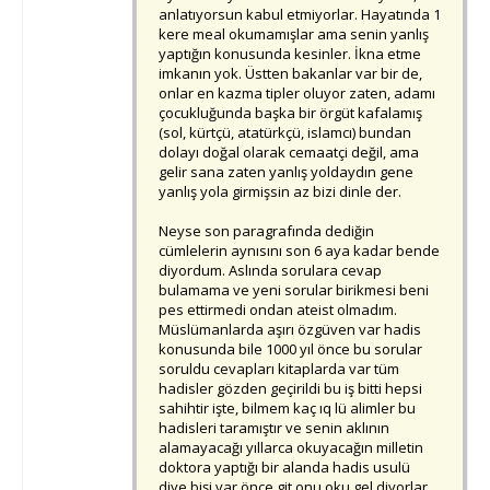
anlatıyorsun kabul etmiyorlar. Hayatında 1
kere meal okumamışlar ama senin yanlış
yaptığın konusunda kesinler. İkna etme
imkanın yok. Üstten bakanlar var bir de,
onlar en kazma tipler oluyor zaten, adamı
çocukluğunda başka bir örgüt kafalamış
(sol, kürtçü, atatürkçü, islamcı) bundan
dolayı doğal olarak cemaatçi değil, ama
gelir sana zaten yanlış yoldaydın gene
yanlış yola girmişsin az bizi dinle der.
Neyse son paragrafında dediğin
cümlelerin aynısını son 6 aya kadar bende
diyordum. Aslında sorulara cevap
bulamama ve yeni sorular birikmesi beni
pes ettirmedi ondan ateist olmadım.
Müslümanlarda aşırı özgüven var hadis
konusunda bile 1000 yıl önce bu sorular
soruldu cevapları kitaplarda var tüm
hadisler gözden geçirildi bu iş bitti hepsi
sahihtir işte, bilmem kaç ıq lü alimler bu
hadisleri taramıştır ve senin aklının
alamayacağı yıllarca okuyacağın milletin
doktora yaptığı bir alanda hadis usulü
diye bişi var önce git onu oku gel diyorlar.