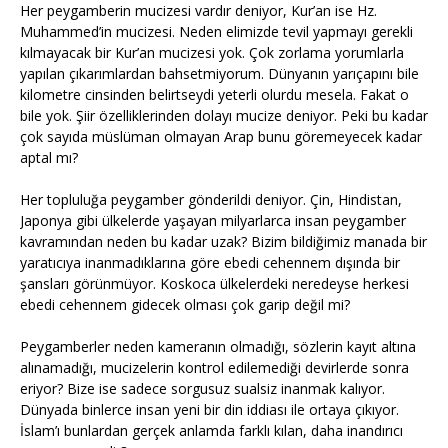
Her peygamberin mucizesi vardır deniyor, Kur’an ise Hz.
Muhammed’in mucizesi. Neden elimizde tevil yapmayı gerekli
kılmayacak bir Kur’an mucizesi yok. Çok zorlama yorumlarla
yapılan çıkarımlardan bahsetmiyorum. Dünyanın yarıçapını bile
kilometre cinsinden belirtseydi yeterli olurdu mesela. Fakat o
bile yok. Şiir özelliklerinden dolayı mucize deniyor. Peki bu kadar
çok sayıda müslüman olmayan Arap bunu göremeyecek kadar
aptal mı?
Her topluluğa peygamber gönderildi deniyor. Çin, Hindistan,
Japonya gibi ülkelerde yaşayan milyarlarca insan peygamber
kavramından neden bu kadar uzak? Bizim bildiğimiz manada bir
yaratıcıya inanmadıklarına göre ebedi cehennem dışında bir
şansları görünmüyor. Koskoca ülkelerdeki neredeyse herkesi
ebedi cehennem gidecek olması çok garip değil mi?
Peygamberler neden kameranın olmadığı, sözlerin kayıt altına
alınamadığı, mucizelerin kontrol edilemediği devirlerde sonra
eriyor? Bize ise sadece sorgusuz sualsiz inanmak kalıyor.
Dünyada binlerce insan yeni bir din iddiası ile ortaya çıkıyor.
İslam’ı bunlardan gerçek anlamda farklı kılan, daha inandırıcı