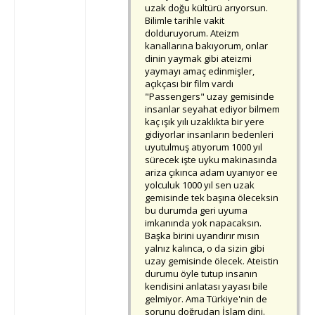
uzak doğu kültürü arıyorsun.
Bilimle tarihle vakit
dolduruyorum. Ateizm
kanallarına bakıyorum, onlar
dinin yaymak gibi ateizmi
yaymayı amaç edinmişler,
açıkçası bir film vardı
"Passengers" uzay gemisinde
insanlar seyahat ediyor bilmem
kaç ışık yılı uzaklıkta bir yere
gidiyorlar insanların bedenleri
uyutulmuş atıyorum 1000 yıl
sürecek işte uyku makinasında
ariza çıkınca adam uyanıyor ee
yolculuk 1000 yıl sen uzak
gemisinde tek başına öleceksin
bu durumda geri uyuma
imkanında yok napacaksın.
Başka birini uyandırır mısın
yalnız kalınca, o da sizin gibi
uzay gemisinde ölecek. Ateistin
durumu öyle tutup insanın
kendisini anlatası yayası bile
gelmiyor. Ama Türkiye'nin de
sorunu doğrudan İslam dini.