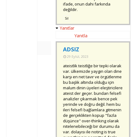
ifade, onun dahi farkında
değildir.
Sil
Yanıtlar
Yanıtla
ADSIZ
29 Eylül, 2023
ateistlik teistliğe bir tepki olarak
var. ülkemizde yaygın olan dine
karşı en net tavır ve örgütlenme
bu başlık altında olduğu için
malum dinin üyeleri eleştiricilere
ateist der geçer. bundan felsefi
analizler çıkarmak bence pek
yerinde ve doğru değil. hem bu
ileri felsefi bağlamlara gitmenin
de gerçeklikten kopup "fazla
düşünce" over-thinking olarak
nitelenebileceği bir durumu da
var. dolayısı ile noting is true