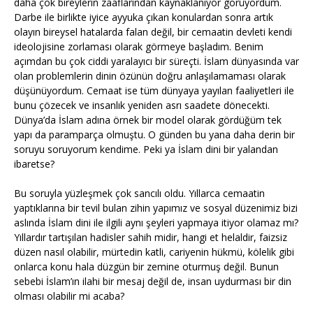
daha çok bireylerin zaaflarından kaynaklanıyor görüyordum.
Darbe ile birlikte iyice ayyuka çıkan konulardan sonra artık
olayın bireysel hatalarda falan değil, bir cemaatin devleti kendi
ideolojisine zorlaması olarak görmeye başladım. Benim
açımdan bu çok ciddi yaralayıcı bir süreçti. İslam dünyasında var
olan problemlerin dinin özünün doğru anlaşılamaması olarak
düşünüyordum. Cemaat ise tüm dünyaya yayılan faaliyetleri ile
bunu çözecek ve insanlık yeniden asrı saadete dönecekti.
Dünya’da İslam adına örnek bir model olarak gördüğüm tek
yapı da paramparça olmuştu. O günden bu yana daha derin bir
soruyu soruyorum kendime. Peki ya İslam dini bir yalandan
ibaretse?
Bu soruyla yüzleşmek çok sancılı oldu. Yıllarca cemaatin
yaptıklarına bir tevil bulan zihin yapımız ve sosyal düzenimiz bizi
aslında İslam dini ile ilgili aynı şeyleri yapmaya itiyor olamaz mı?
Yıllardır tartışılan hadisler sahih midir, hangi et helaldir, faizsiz
düzen nasıl olabilir, mürtedin katli, cariyenin hükmü, kölelik gibi
onlarca konu hala düzgün bir zemine oturmuş değil. Bunun
sebebi İslam’ın ilahi bir mesaj değil de, insan uydurması bir din
olması olabilir mi acaba?