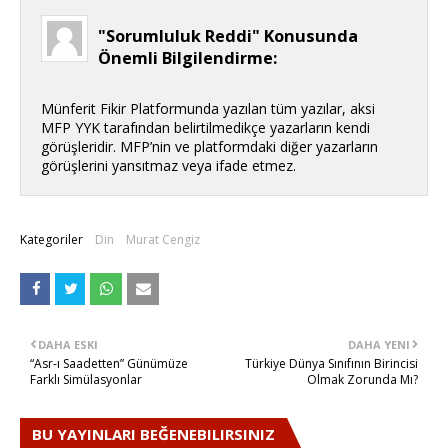
"Sorumluluk Reddi" Konusunda
Önemli Bilgilendirme:
Münferit Fikir Platformunda yazılan tüm yazılar, aksi
MFP YYK tarafından belirtilmedikçe yazarların kendi
görüşleridir. MFP’nin ve platformdaki diğer yazarların
görüşlerini yansıtmaz veya ifade etmez.
Kategoriler
Din
Murat Cengiz
DAHA ESKI
DAHA YENI
“Asr-ı Saadetten” Günümüze
Türkiye Dünya Sınıfının Birincisi
Farklı Simülasyonlar
Olmak Zorunda Mı?
BU YAYINLARI BEĞENEBILIRSINIZ