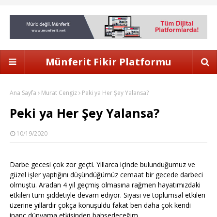
Münferit Fikir Platformu
Ana Sayfa
Murat Cengiz
Peki ya Her Şey Yalansa?
Peki ya Her Şey Yalansa?
10/19/2020
Darbe gecesi çok zor geçti. Yıllarca içinde bulunduğumuz ve
güzel işler yaptığını düşündüğümüz cemaat bir gecede darbeci
olmuştu. Aradan 4 yıl geçmiş olmasına rağmen hayatımızdaki
etkileri tüm şiddetiyle devam ediyor. Siyasi ve toplumsal etkileri
üzerine yıllardır çokça konuşuldu fakat ben daha çok kendi
inanç dünyama etkisinden bahsedeceğim.