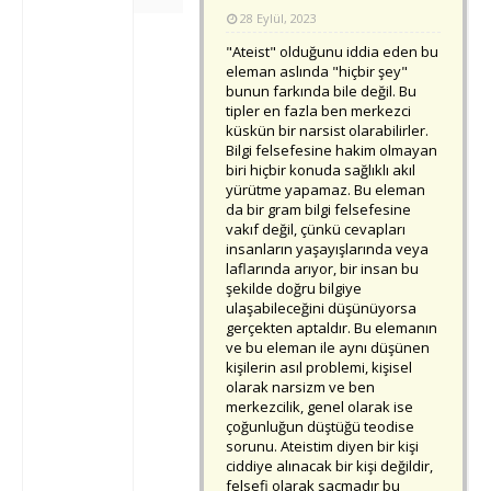
28 Eylül, 2023
"Ateist" olduğunu iddia eden bu
eleman aslında "hiçbir şey"
bunun farkında bile değil. Bu
tipler en fazla ben merkezci
küskün bir narsist olarabilirler.
Bilgi felsefesine hakim olmayan
biri hiçbir konuda sağlıklı akıl
yürütme yapamaz. Bu eleman
da bir gram bilgi felsefesine
vakıf değil, çünkü cevapları
insanların yaşayışlarında veya
laflarında arıyor, bir insan bu
şekilde doğru bilgiye
ulaşabileceğini düşünüyorsa
gerçekten aptaldır. Bu elemanın
ve bu eleman ile aynı düşünen
kişilerin asıl problemi, kişisel
olarak narsizm ve ben
merkezcilik, genel olarak ise
çoğunluğun düştüğü teodise
sorunu. Ateistim diyen bir kişi
ciddiye alınacak bir kişi değildir,
felsefi olarak saçmadır bu