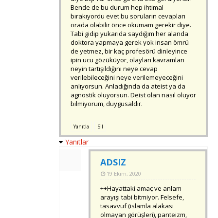
Bende de bu durum hep ihtimal
bırakıyordu evet bu soruların cevapları
orada olabilir önce okumam gerekir diye.
Tabi gidip yukarıda saydığım her alanda
doktora yapmaya gerek yok insan ömrü
de yetmez, bir kaç profesörü dinleyince
ipin ucu gözüküyor, olayları kavramları
neyin tartışıldığını neye cevap
verilebileceğini neye verilemeyeceğini
anlıyorsun. Anladığında da ateist ya da
agnostik oluyorsun. Deist olan nasıl oluyor
bilmiyorum, duygusaldır.
Yanıtla
Sil
Yanıtlar
ADSIZ
19 Ekim, 2020
++Hayattaki amaç ve anlam
arayışı tabi bitmiyor. Felsefe,
tasavvuf (islamla alakası
olmayan görüşleri), panteizm,