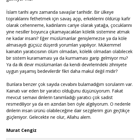
İslam tarihi aynı zamanda savaşlar tarihidir. Bir ülkeye
topraklarını fethetmek için savaş açıp, erkeklerini öldürüp kafir
olarak cehenneme, kadınlarını cariye olarak yatağa, çocuklarını
yine nesiller boyunca çıkamayacakları kölelik sistemine atmak
ne kadar insani? Eğer müslümanlar genişlemezse ya da köle
almasaydı güçsüz düşerdi yorumları yapılıyor. Mükemmel
kainatın yaratıcısının ölüm olmadan, kölelik olmadan olabilecek
bir sistem kuramaması ya da kurmaması garip gelmiyor mu?
Ya da ilk devir müslümanları da kendi devirlerindeki zihniyete
uygun yaşamış bedevilerdir fikri daha makul değil midir?
Bunlara benzer çok sayıda cevabını bulamadığım sorularım var.
Kainatı var eden bir yaratıcı olduğunu düşünüyorum. Fakat
mevcut semavi dinlerin tanımladığı yaratıcı çok sadist
resmediliyor ya da en azından ben öyle algılıyorum. O nedenle
dinlerin insan ürünü olabileceğine dair sezgilerim gün geçtikçe
güçleniyor. Gelecekte ne olur, Allahu alem.
Murat Cengiz