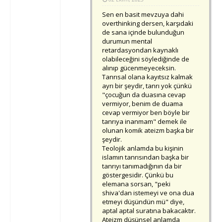
Sen en basit mevzuya dahi
overthinking dersen, karşıdaki
de sana içinde bulunduğun
durumun mental
retardasyondan kaynaklı
olabileceğini söylediğinde de
alınıp gücenmeyeceksin.
Tanrısal olana kayıtsız kalmak
ayrı bir şeydir, tanrı yok çünkü
"çocuğun da duasına cevap
vermiyor, benim de duama
cevap vermiyor ben böyle bir
tanrıya inanmam" demek ile
olunan komik ateizm başka bir
şeydir.
Teolojik anlamda bu kişinin
islamın tanrısından başka bir
tanrıyı tanımadığının da bir
göstergesidir. Çünkü bu
elemana sorsan, "peki
shiva'dan istemeyi ve ona dua
etmeyi düşündün mü" diye,
aptal aptal suratına bakacaktır.
Ateizm düşünsel anlamda