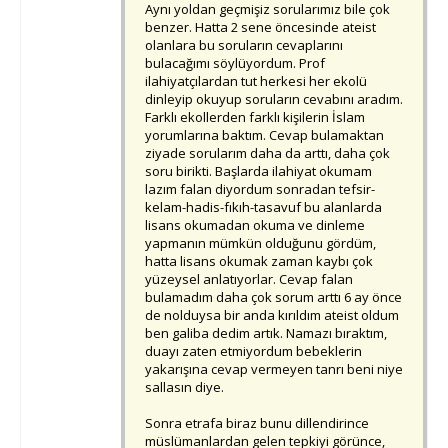
Aynı yoldan geçmişiz sorularımız bile çok
benzer. Hatta 2 sene öncesinde ateist
olanlara bu soruların cevaplarını
bulacağımı söylüyordum. Prof
ilahiyatçılardan tut herkesi her ekolü
dinleyip okuyup soruların cevabını aradım.
Farklı ekollerden farklı kişilerin İslam
yorumlarına baktım. Cevap bulamaktan
ziyade sorularım daha da arttı, daha çok
soru birikti. Başlarda ilahiyat okumam
lazım falan diyordum sonradan tefsir-
kelam-hadis-fıkıh-tasavuf bu alanlarda
lisans okumadan okuma ve dinleme
yapmanın mümkün olduğunu gördüm,
hatta lisans okumak zaman kaybı çok
yüzeysel anlatıyorlar. Cevap falan
bulamadım daha çok sorum arttı 6 ay önce
de nolduysa bir anda kırıldım ateist oldum
ben galiba dedim artık. Namazı bıraktım,
duayı zaten etmiyordum bebeklerin
yakarışına cevap vermeyen tanrı beni niye
sallasın diye.
Sonra etrafa biraz bunu dillendirince
müslümanlardan gelen tepkiyi görünce,