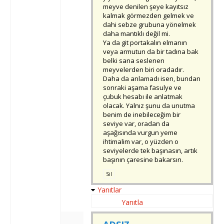
meyve denilen şeye kayıtsız
kalmak görmezden gelmek ve
dahi sebze grubuna yönelmek
daha mantıklı değil mi.
Ya da git portakalın elmanın
veya armutun da bir tadına bak
belki sana seslenen
meyvelerden biri oradadır.
Daha da anlamadı isen, bundan
sonraki aşama fasulye ve
çubuk hesabı ile anlatmak
olacak. Yalnız şunu da unutma
benim de inebileceğim bir
seviye var, oradan da
aşağısında vurgun yeme
ihtimalim var, o yüzden o
seviyelerde tek başınasın, artık
başının çaresine bakarsın.
Sil
Yanıtlar
Yanıtla