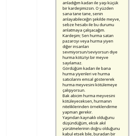
anladığım kadarı ile yaşı küçük
bir kardeşimizsin. O yüzden
sana tane tane, senin
anlayabileceğin şekilde meyve,
sebze hesabı ile bu durumu
anlatmaya çalışacağım.
Kardeşim; Sen hurma satan
pazarcıyı veya hurma yiyen
diğer insanları
sevmiyorsun/seviyorsun diye
hurma kötü/iyi bir meyve
sayılamaz.
Gördüğüm kadarı ile bana
hurma yiyenleri ve hurma
satıcılarını emsal göstererek
hurma meyvesini kötülemeye
çalışıyorsun.
Bak abicim hurma meyvesini
kötüleyeceksen, hurmanın
niteliklerinden örneklendirme
yapman gerekir.
Yaşından kaynaklı olduğunu
düşündüğüm, eksik akıl
yürütmelerinin doğru olduğunu
kabul etsek bile, buradan bir