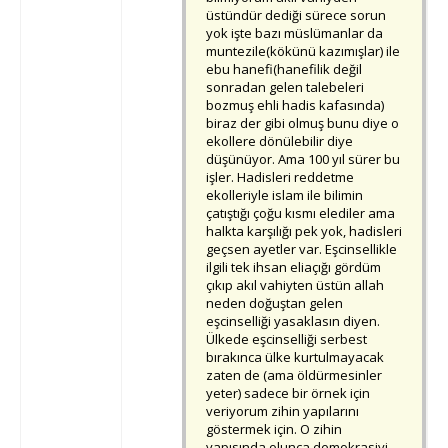
üstündür dediği sürece sorun
yok işte bazı müslümanlar da
muntezile(kökünü kazımışlar) ile
ebu hanefi(hanefilik değil
sonradan gelen talebeleri
bozmuş ehli hadis kafasında)
biraz der gibi olmuş bunu diye o
ekollere dönülebilir diye
düşünüyor. Ama 100 yıl sürer bu
işler. Hadisleri reddetme
ekolleriyle islam ile bilimin
çatıştığı çoğu kısmı elediler ama
halkta karşılığı pek yok, hadisleri
geçsen ayetler var. Eşcinsellikle
ilgili tek ihsan eliaçığı gördüm
çıkıp akıl vahiyten üstün allah
neden doğuştan gelen
eşcinselliği yasaklasın diyen.
Ülkede eşcinselliği serbest
bırakınca ülke kurtulmayacak
zaten de (ama öldürmesinler
yeter) sadece bir örnek için
veriyorum zihin yapılarını
göstermek için. O zihin
yapısında olunca demokrasiyi