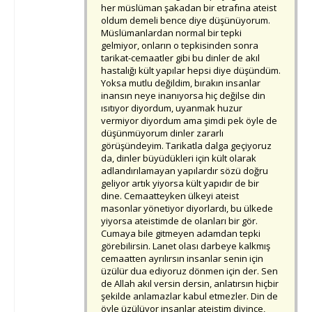
her müslüman şakadan bir etrafına ateist
oldum demeli bence diye düşünüyorum.
Müslümanlardan normal bir tepki
gelmiyor, onların o tepkisinden sonra
tarikat-cemaatler gibi bu dinler de akıl
hastalığı kült yapılar hepsi diye düşündüm.
Yoksa mutlu değildim, bırakın insanlar
inansın neye inanıyorsa hiç değilse din
ısıtıyor diyordum, uyanmak huzur
vermiyor diyordum ama şimdi pek öyle de
düşünmüyorum dinler zararlı
görüşündeyim. Tarikatla dalga geçiyoruz
da, dinler büyüdükleri için kült olarak
adlandırılamayan yapılardır sözü doğru
geliyor artık yiyorsa kült yapıdır de bir
dine. Cemaatteyken ülkeyi ateist
masonlar yönetiyor diyorlardı, bu ülkede
yiyorsa ateistimde de olanları bir gör.
Cumaya bile gitmeyen adamdan tepki
görebilirsin. Lanet olası darbeye kalkmış
cemaatten ayrılırsın insanlar senin için
üzülür dua ediyoruz dönmen için der. Sen
de Allah akıl versin dersin, anlatırsın hiçbir
şekilde anlamazlar kabul etmezler. Din de
öyle üzülüyor insanlar ateistim diyince,