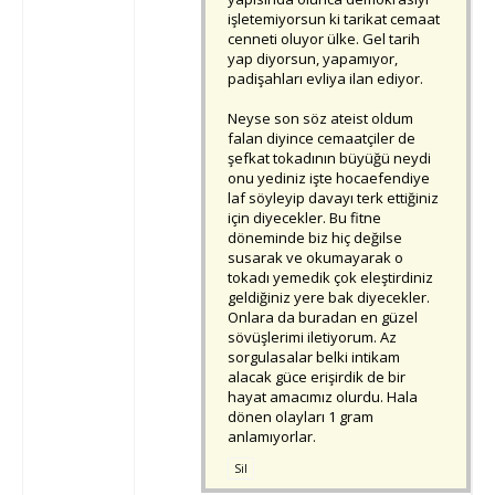
işletemiyorsun ki tarikat cemaat
cenneti oluyor ülke. Gel tarih
yap diyorsun, yapamıyor,
padişahları evliya ilan ediyor.
Neyse son söz ateist oldum
falan diyince cemaatçiler de
şefkat tokadının büyüğü neydi
onu yediniz işte hocaefendiye
laf söyleyip davayı terk ettiğiniz
için diyecekler. Bu fitne
döneminde biz hiç değilse
susarak ve okumayarak o
tokadı yemedik çok eleştirdiniz
geldiğiniz yere bak diyecekler.
Onlara da buradan en güzel
sövüşlerimi iletiyorum. Az
sorgulasalar belki intikam
alacak güce erişirdik de bir
hayat amacımız olurdu. Hala
dönen olayları 1 gram
anlamıyorlar.
Sil