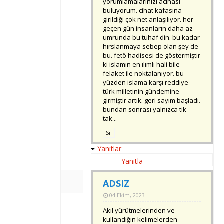
yorumlamalarınızı acınası
buluyorum. cihat kafasına
girildiği çok net anlaşılıyor. her
geçen gün insanların daha az
umrunda bu tuhaf din. bu kadar
hırslanmaya sebep olan şey de
bu. fetö hadisesi de göstermiştir
ki islamın en ılımlı hali bile
felaket ile noktalanıyor. bu
yüzden islama karşı reddiye
türk milletinin gündemine
girmiştir artık. geri sayım başladı.
bundan sonrası yalnızca tik
tak...
Sil
Yanıtlar
Yanıtla
ADSIZ
04 Ekim, 2023
Akıl yürütmelerinden ve
kullandığın kelimelerden