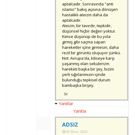
aptalcadır. Sonrasında "anti
islamic" bakış açısına dönüşen
hastalıklı ateizm daha da
aptalcadır.
Ateizm, bir tavırdır, tepkidir,
düşünsel hiçbir değeri yoktur.
Kimse düşünüp de bu yola
girmiş gibi saçma sapan
hareketler içine girmesin, daha
rezil bir görüntü oluşuyor çünkü.
Not: Avrupa'da, kiliseye karşı
yaşanmış olan sekülerizm
hareketi başka bir şey, bizim
yerli sığırlarımızın içinde
bulunduğu tepkisel durum
bambaşka birşey.
Sil
Yanıtlar
Yanıtla
ADSIZ
03 Ekim, 2023