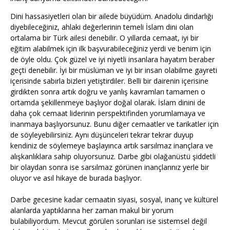
Dini hassasiyetleri olan bir ailede büyüdüm. Anadolu dindarlığı
diyebileceğiniz, ahlaki değerlerinin temeli İslam dini olan
ortalama bir Türk ailesi denebilir. O yıllarda cemaat, iyi bir
eğitim alabilmek için ilk başvurabileceğiniz yerdi ve benim için
de öyle oldu. Çok güzel ve iyi niyetli insanlara hayatım beraber
geçti denebilir. İyi bir müslüman ve iyi bir insan olabilme gayreti
içerisinde sabırla bizleri yetiştirdiler. Belli bir dairenin içerisine
girdikten sonra artık doğru ve yanlış kavramları tamamen o
ortamda şekillenmeye başlıyor doğal olarak. İslam dinini de
daha çok cemaat liderinin perspektifinden yorumlamaya ve
inanmaya başlıyorsunuz. Bunu diğer cemaatler ve tarikatler için
de söyleyebilirsiniz. Aynı düşünceleri tekrar tekrar duyup
kendiniz de söylemeye başlayınca artık sarsılmaz inançlara ve
alışkanlıklara sahip oluyorsunuz. Darbe gibi olağanüstü şiddetli
bir olaydan sonra ise sarsılmaz görünen inançlarınız yerle bir
oluyor ve asıl hikaye de burada başlıyor.
Darbe gecesine kadar cemaatin siyasi, sosyal, inanç ve kültürel
alanlarda yaptıklarına her zaman makul bir yorum
bulabiliyordum. Mevcut görülen sorunları ise sistemsel değil