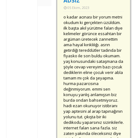
ADSIZ
05 Ekim, 2023
o kadar acınası bir yorum metni
okudum ki gerçekten üzüldüm.
ilk başta akıl yürütme falan diye
kelimeler görünce essahtan bir
argüman üretecek zannettim
ama hayal kırıklılığı. asrın
getirdiği tereddütler tadında bir
fiyasko ile son buldu okumam.
yaş konusundaki sataşmana da
şöyle cevap vereyim bazı çocuk
dediklerin eline çocuk verir abla
tamam mı çok da şeyapma.
hurma pazarcısına
değinmiyorum. emmi sen
konuyu yanlış anlamışsın biz
burda ondan bahsetmiyoruz.
hadi ezan okunuyor istibranı
yap aptesini al arap tapınağının
yolunu tut. çıkışta bir iki
dedikodu yaparsınız sizinkilerle.
internet falan sana fazla. siz
zaten yakında öleceksiniz diye