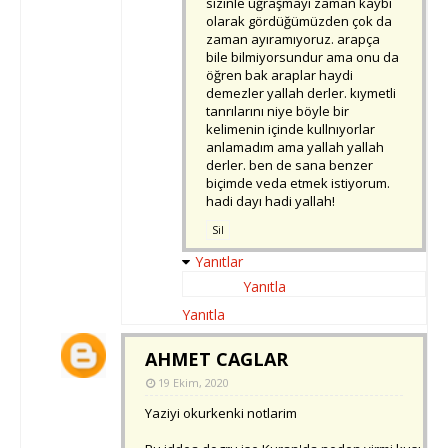
sizinle uğraşmayı zaman kaybı
olarak gördüğümüzden çok da
zaman ayıramıyoruz. arapça
bile bilmiyorsundur ama onu da
öğren bak araplar haydi
demezler yallah derler. kıymetli
tanrılarını niye böyle bir
kelimenin içinde kullnıyorlar
anlamadım ama yallah yallah
derler. ben de sana benzer
biçimde veda etmek istiyorum.
hadi dayı hadi yallah!
Sil
Yanıtlar
Yanıtla
Yanıtla
AHMET CAGLAR
19 Ekim, 2020
Yaziyi okurkenki notlarim