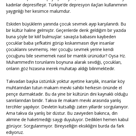
kadınlar depresifleşir. Türkiye’de depresyon ilaçları kullanımının
yaygınlığı her kesimce malumdur.
Eskiden büyüklerin yanında çocuk sevmek ayıp karşılanırdı. Bu
bir kültür haline gelmiştir. Geçenlerde denk geldiğim bir yazıda
buna şöyle bir kılıf bulmuşlar: savaşta babasını kaybeden
çocuklar baba şefkatini görüp kıskanmasın diye insanlar
çocuklarını sevmemiş. Her çocuğu sevmek yerine kendi
çocuğunu bile sevmemek nasıl bir mantık ürünüdür? Oysa Hz.
Muhammed’in torunlarını boynuna alarak sevdiği, çocukları,
onların göz hizasına inerek muhatap aldığı bilinmektedir.
Takvadan başka üstünlük yoktur ayetine karşılık, insanlar köy
muhtarından tutun makam mevki sahibi herkesin önünde el
pençe durmaktadır. Bu da yine bir kültürün dini kaynaklı olduğu
sanrılarından biridir. Takva ile makam mevki arasında yanlış
tercihler yapılıyor. Devletin kutsallığı zaten yıllardır sorgulanıyor.
Ama takva da yanlış bir düstur. Bu zaviyeden bakınca, din
alimine de haketmediği saygı duyuluyor. Dedikleri hemen kabul
görüyor. Sorgulanmıyor. Bireyselliğin eksikliğini burda da fark
ediyoruz.