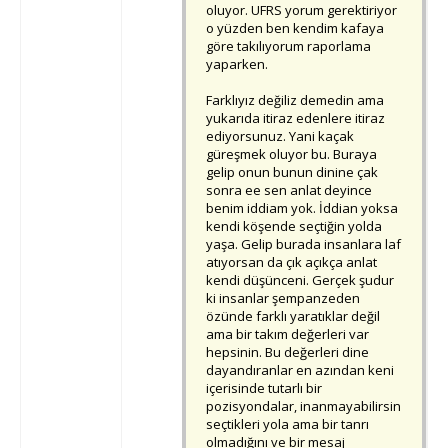
oluyor. UFRS yorum gerektiriyor
o yüzden ben kendim kafaya
göre takılıyorum raporlama
yaparken.
Farklıyız değiliz demedin ama
yukarıda itiraz edenlere itiraz
ediyorsunuz. Yani kaçak
güreşmek oluyor bu. Buraya
gelip onun bunun dinine çak
sonra ee sen anlat deyince
benim iddiam yok. İddian yoksa
kendi köşende seçtiğin yolda
yaşa. Gelip burada insanlara laf
atıyorsan da çık açıkça anlat
kendi düşünceni. Gerçek şudur
ki insanlar şempanzeden
özünde farklı yaratıklar değil
ama bir takım değerleri var
hepsinin. Bu değerleri dine
dayandıranlar en azından keni
içerisinde tutarlı bir
pozisyondalar, inanmayabilirsin
seçtikleri yola ama bir tanrı
olmadığını ve bir mesaj