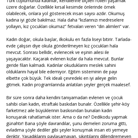
Türk toplumunda kadınlar, kendilerine biçilen rolleri yaşamak
üzere doğarlar. Özellikle kırsal kesimde önlerinde örnek
olabilecek, onlara yol gösterecek insan sayısı azdır. Okumuş
kadına iyi gözle bakılmaz. Hala daha “kızlarınızı medreselere
yollayın, kız çocukları okumaz” fetvaları veren “din alimleri” var.
Kadın doğar, okula başlar, ilkokulu en fazla liseyi bitirir. Tarlada-
evde çalışsın diye okula gönderilmeyen kız çocukları hala
mevcut. Sonrası bellidir, evlenecek ve eşinin ailesi ile
yaşayacaktır. Kaçarak evlenen kızlar da hala mevcut. Bunlar
geride filan kalmadı. Kadınlar okuduklarını meslek sahini
olduklarını hayal bile edemiyor. Eğitim sisteminin de payı
elbette çok büyük. Tek ideali çevredeki en iyi aileye gelin
gitmek. Kadın programlarında anlatılan şeyler gerçek maalesef.
Bir süre sonra daha kendini tanıyamadan evlenen ve çocuk
sahibi olan kadın, etraftaki baskıdan bunalır. Özellikle şehir-köy
farketmez aile büyüklerinin baskısından bunalan kadın
konuşarak rahatlamak ister. Ama o da ne? Dedikodu yapmak
günahtır! Bana şöyle davrandılar, şunu demeleri zoruma gitti,
evladıma şöyle dediler gibi şeyler konuşmak insan eti yemeye
denktir. Yaşadıklarını paylaşamayan, sıkıntılarını dillendiremeyen