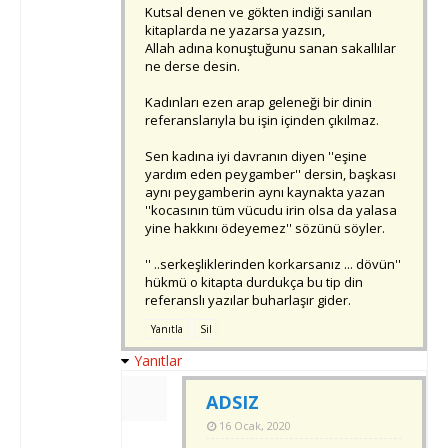
Kutsal denen ve gökten indiği sanılan
kitaplarda ne yazarsa yazsın,
Allah adına konuştuğunu sanan sakallılar
ne derse desin.
Kadınları ezen arap geleneği bir dinin
referanslarıyla bu işin içinden çıkılmaz.
Sen kadına iyi davranın diyen ''eşine
yardım eden peygamber'' dersin, başkası
aynı peygamberin aynı kaynakta yazan
''kocasının tüm vücudu irin olsa da yalasa
yine hakkını ödeyemez'' sözünü söyler.
'' ..serkeşliklerinden korkarsanız ... dövün''
hükmü o kitapta durdukça bu tip din
referanslı yazılar buharlaşır gider.
Yanıtla
Sil
Yanıtlar
ADSIZ
16 Ocak, 2020