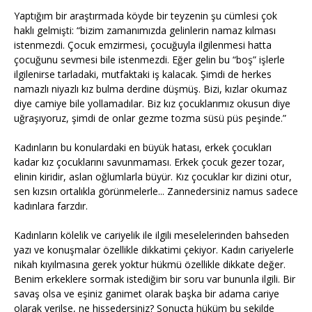
Yaptığım bir araştırmada köyde bir teyzenin şu cümlesi çok
haklı gelmişti: “bizim zamanımızda gelinlerin namaz kılması
istenmezdi. Çocuk emzirmesi, çocuğuyla ilgilenmesi hatta
çocuğunu sevmesi bile istenmezdi. Eğer gelin bu “boş” işlerle
ilgilenirse tarladaki, mutfaktaki iş kalacak. Şimdi de herkes
namazlı niyazlı kız bulma derdine düşmüş. Bizi, kızlar okumaz
diye camiye bile yollamadılar. Biz kız çocuklarımız okusun diye
uğraşıyoruz, şimdi de onlar gezme tozma süsü püs peşinde.”
Kadınların bu konulardaki en büyük hatası, erkek çocukları
kadar kız çocuklarını savunmaması. Erkek çocuk gezer tozar,
elinin kiridir, aslan oğlumlarla büyür. Kız çocuklar kır dizini otur,
sen kızsın ortalıkla görünmelerle... Zannedersiniz namus sadece
kadınlara farzdır.
Kadınların kölelik ve cariyelik ile ilgili meselelerinden bahseden
yazı ve konuşmalar özellikle dikkatimi çekiyor. Kadın cariyelerle
nikah kıyılmasına gerek yoktur hükmü özellikle dikkate değer.
Benim erkeklere sormak istediğim bir soru var bununla ilgili. Bir
savaş olsa ve eşiniz ganimet olarak başka bir adama cariye
olarak verilse, ne hissedersiniz? Sonuçta hüküm bu şekilde