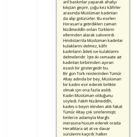
anî baskınlar yaparak ahaliyi
kılıçtan geçirir, çoğu kez kâfirler
arasında Müslüman kadınları
da alıp götürürler. Bu esirleri
Horasan’a getirdikleri zaman
Nizâmeddîn onları Türklerin
ellerinden alarak salıverirdi.
Hindistan’da Müslüman kadınlar
kulaklarını delmez, kâfir
kadınların âdeti ise kulaklarını
delmeleridir. İşte iki cemaate ait
kadınları birbirinden ayıran
esaslı bir göstergedir bu.
Bir gün Türk reislerinden Tümûr
Altay adında bir bey, Müslüman
bir kadını esir ederek birlikte
olmak için ona fazla asıldı.
Kadın Müslüman olduğunu
söyledi. Fakih Nizâmeddîn,
kadını o beyin elinden aldı fakat
Tümûr Altay çok sinirlenmişti;
binlerce adamıyla Margîs
merasına hücum ederek orada
Heratlılara ait at ve davar
sürülerini kaçırdı; halkın