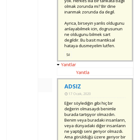
yok. Herkes illa bir tarikata bagli
olmak zorunda mi? Bir dine
inanmak zorunda da degil.
Ayrica, birseyin yanlis oldugunu
anlayabilmek icin, dogrusunun
ne oldugunu bilmek sart
degildir. Bu basit mantiksal
hataya dusmeyelim lutfen.
Sil
Yanıtlar
Yanıtla
ADSIZ
17 Ocak, 2020
Eğer söylediğin gibi hiç bir
değerin olmasaydı benimle
burada tartışıyor olmazdın.
Benim veya buradaki insanların,
veya dünyadaki diğer insanların
ne yaptığı seni geriyor olmazdı.
Ama görüldüğü üzere geriyor bir