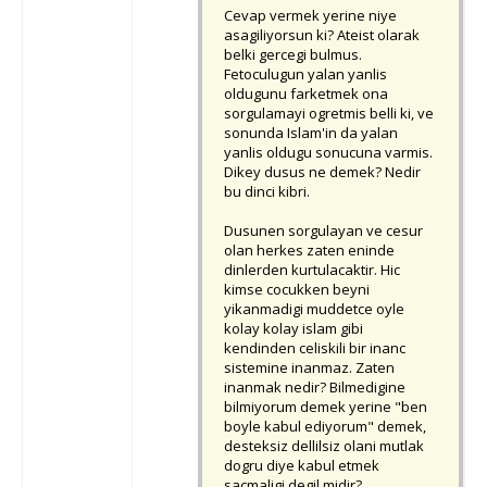
Cevap vermek yerine niye
asagiliyorsun ki? Ateist olarak
belki gercegi bulmus.
Fetoculugun yalan yanlis
oldugunu farketmek ona
sorgulamayi ogretmis belli ki, ve
sonunda Islam'in da yalan
yanlis oldugu sonucuna varmis.
Dikey dusus ne demek? Nedir
bu dinci kibri.
Dusunen sorgulayan ve cesur
olan herkes zaten eninde
dinlerden kurtulacaktir. Hic
kimse cocukken beyni
yikanmadigi muddetce oyle
kolay kolay islam gibi
kendinden celiskili bir inanc
sistemine inanmaz. Zaten
inanmak nedir? Bilmedigine
bilmiyorum demek yerine "ben
boyle kabul ediyorum" demek,
desteksiz dellilsiz olani mutlak
dogru diye kabul etmek
sacmaligi degil midir?