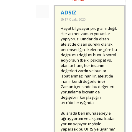
ADSIZ
17 Ocak, 2020
Hayat bilgisayar programı değil.
Her an her zaman yorumlar
yapıyoruz. Dindar da olsan
ateist de olsan sürekli olarak
benimsediğin ilkelerine göre bu
doğru mu değil mi bunu kontrol
ediyorsun (belki psikopat vs.
olanlar hariç her insanın
değerleri vardır ve bunlar
ispatlanmaz inanılır, ateist de
inanır kendi değerlerine).
Zaman içerisinde bu değerleri
yorumlama biçimin de
değişebilir karşılaştığın
tecrübeler ışığında.
Bu arada ben muhasebeyle
uğraşıyorum ve akşama kadar
yorum yapıyoruz şöyle
yaparsak bu UFRS'ye uyar mı?