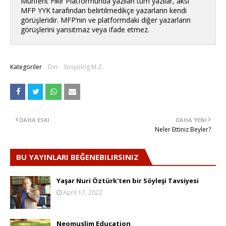
Münferit Fikir Platformunda yazılan tüm yazılar, aksi
MFP YYK tarafından belirtilmedikçe yazarların kendi
görüşleridir. MFP’nin ve platformdaki diğer yazarların
görüşlerini yansıtmaz veya ifade etmez.
Kategoriler
Din
Sosyolog M.Z.
DAHA ESKI
DAHA YENI
Neler Ettiniz Beyler?
BU YAYINLARI BEĞENEBILIRSINIZ
Yaşar Nuri Öztürk'ten bir Söyleşi Tavsiyesi
April 17, 2022
Neomuslim Education