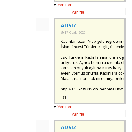
Yanıtlar
Yanıtla
ADSIZ
17 Ocak, 2020
Kadınları ezen Arap geleneği denince d
İslam öncesi Türklerle ilgili gözlemleri va
Eski Türklerin kadınları mal olarak gördüğ
anlıyoruz. Ayrıca bununla uyumlu olar
karısı en büyük oğluna miras kalıyor ve
evleniyormuş onunla. Kadınlara çok sayg
Masallara inanmak mı demişti birileri?
http://s155239215.onlinehome.us/turki
Sil
Yanıtlar
Yanıtla
ADSIZ