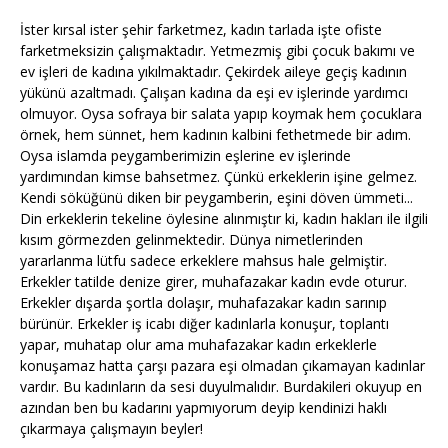
İster kırsal ister şehir farketmez, kadın tarlada işte ofiste
farketmeksizin çalışmaktadır. Yetmezmiş gibi çocuk bakımı ve
ev işleri de kadına yıkılmaktadır. Çekirdek aileye geçiş kadının
yükünü azaltmadı. Çalışan kadına da eşi ev işlerinde yardımcı
olmuyor. Oysa sofraya bir salata yapıp koymak hem çocuklara
örnek, hem sünnet, hem kadının kalbini fethetmede bir adım.
Oysa islamda peygamberimizin eşlerine ev işlerinde
yardımından kimse bahsetmez. Çünkü erkeklerin işine gelmez.
Kendi söküğünü diken bir peygamberin, eşini döven ümmeti...
Din erkeklerin tekeline öylesine alınmıştır ki, kadın hakları ile ilgili
kısım görmezden gelinmektedir. Dünya nimetlerinden
yararlanma lütfu sadece erkeklere mahsus hale gelmiştir.
Erkekler tatilde denize girer, muhafazakar kadın evde oturur.
Erkekler dışarda şortla dolaşır, muhafazakar kadın sarınıp
bürünür. Erkekler iş icabı diğer kadınlarla konuşur, toplantı
yapar, muhatap olur ama muhafazakar kadın erkeklerle
konuşamaz hatta çarşı pazara eşi olmadan çıkamayan kadınlar
vardır. Bu kadınların da sesi duyulmalıdır. Burdakileri okuyup en
azından ben bu kadarını yapmıyorum deyip kendinizi haklı
çıkarmaya çalışmayın beyler!