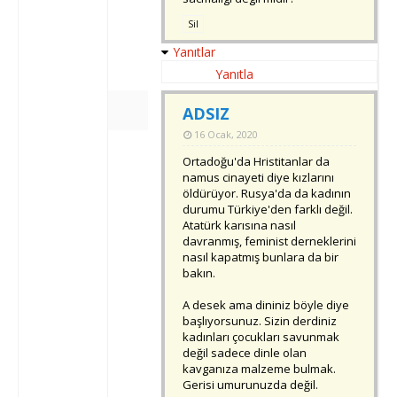
Sil
Yanıtlar
Yanıtla
ADSIZ
16 Ocak, 2020
Ortadoğu'da Hristitanlar da
namus cinayeti diye kızlarını
öldürüyor. Rusya'da da kadının
durumu Türkiye'den farklı değil.
Atatürk karısına nasıl
davranmış, feminist derneklerini
nasıl kapatmış bunlara da bir
bakın.
A desek ama dininiz böyle diye
başlıyorsunuz. Sizin derdiniz
kadınları çocukları savunmak
değil sadece dinle olan
kavganıza malzeme bulmak.
Gerisi umurunuzda değil.