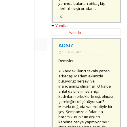
yanında bulunan birkaç kişi
derhal sıvıştı oradan...
Sil
Yanıtlar
Yanıtla
ADSIZ
17 Ocak, 2020
Demisler:
Yukarıdaki ikinci cevabı yazan
arkadaş. Madem aklımızla
buluyoruz herşeyi ve
inançlarımız olmamalı. O halde
anlat da bilelim sen niçin
kadınların erkeklerle eşit olması
gerektiğini düşünüyorsun?
Mesela doğada var mı böyle bir
şey. Şempanze alfaları da
harem kurup tüm dişileri
kendine cariye yapmıyor mu?