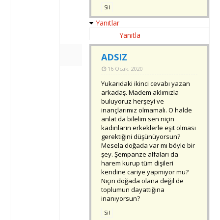
Sil
Yanıtlar
Yanıtla
ADSIZ
16 Ocak, 2020
Yukarıdaki ikinci cevabı yazan
arkadaş. Madem aklımızla
buluyoruz herşeyi ve
inançlarımız olmamalı. O halde
anlat da bilelim sen niçin
kadınların erkeklerle eşit olması
gerektiğini düşünüyorsun?
Mesela doğada var mı böyle bir
şey. Şempanze alfaları da
harem kurup tüm dişileri
kendine cariye yapmıyor mu?
Niçin doğada olana değil de
toplumun dayattığına
inanıyorsun?
Sil