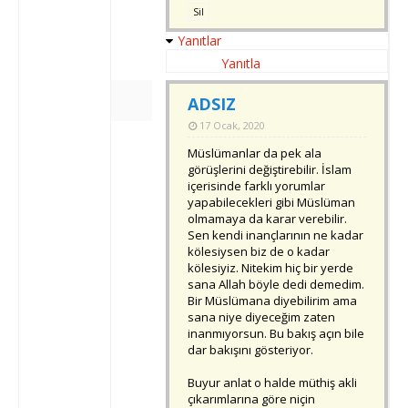
Sil
Yanıtlar
Yanıtla
ADSIZ
17 Ocak, 2020
Müslümanlar da pek ala
görüşlerini değiştirebilir. İslam
içerisinde farklı yorumlar
yapabilecekleri gibi Müslüman
olmamaya da karar verebilir.
Sen kendi inançlarının ne kadar
kölesiysen biz de o kadar
kölesiyiz. Nitekim hiç bir yerde
sana Allah böyle dedi demedim.
Bir Müslümana diyebilirim ama
sana niye diyeceğim zaten
inanmıyorsun. Bu bakış açın bile
dar bakışını gösteriyor.
Buyur anlat o halde müthiş akli
çıkarımlarına göre niçin