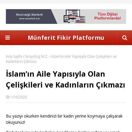
Münferit Fikir Platformu
Ana Sayfa
Sosyolog M.Z.
İslam’ın Aile Yapısıyla Olan Çelişkileri ve
Kadınların Çıkmazı
İslam’ın Aile Yapısıyla Olan
Çelişkileri ve Kadınların Çıkmazı
1/16/2020
Bu yazıyı okurken kendinizi bir kadın yerine koymaya çalışarak
okuyunuz!