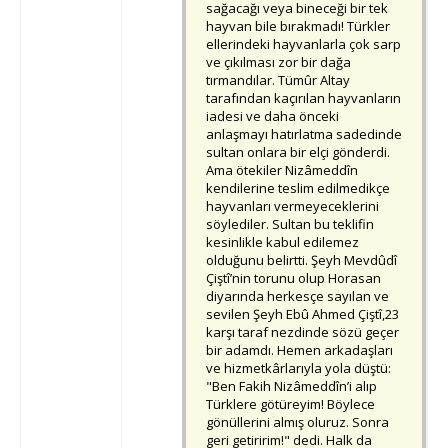
sağacağı veya bineceği bir tek
hayvan bile bırakmadı! Türkler
ellerindeki hayvanlarla çok sarp
ve çıkılması zor bir dağa
tırmandılar. Tümûr Altay
tarafından kaçırılan hayvanların
iadesi ve daha önceki
anlaşmayı hatırlatma sadedinde
sultan onlara bir elçi gönderdi.
Ama ötekiler Nizâmeddîn
kendilerine teslim edilmedikçe
hayvanları vermeyeceklerini
söylediler. Sultan bu teklifin
kesinlikle kabul edilemez
olduğunu belirtti. Şeyh Mevdûdî
Çiştî’nin torunu olup Horasan
diyarında herkesçe sayılan ve
sevilen Şeyh Ebû Ahmed Çiştî,23
karşı taraf nezdinde sözü geçer
bir adamdı. Hemen arkadaşları
ve hizmetkârlarıyla yola düştü:
"Ben Fakih Nizâmeddîn’i alıp
Türklere götüreyim! Böylece
gönüllerini almış oluruz. Sonra
geri getiririm!" dedi. Halk da