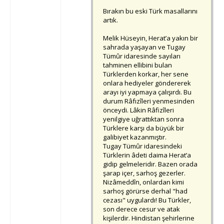
Bırakın bu eski Türk masallarını
artık.
Melik Hüseyin, Herat’a yakın bir
sahrada yaşayan ve Tugay
Tümûr idaresinde sayıları
tahminen ellibini bulan
Türklerden korkar, her sene
onlara hediyeler göndererek
arayı iyi yapmaya çalışırdı. Bu
durum Râfızîleri yenmesinden
önceydi. Lâkin Râfizîleri
yenilgiye uğrattıktan sonra
Türklere karşı da büyük bir
galibiyet kazanmıştır.
Tugay Tümûr idaresindeki
Türklerin âdeti daima Herat’a
gidip gelmeleridir. Bazen orada
şarap içer, sarhoş gezerler.
Nizâmeddîn, onlardan kimi
sarhoş görürse derhal "had
cezası" uygulardı! Bu Türkler,
son derece cesur ve atak
kişilerdir. Hindistan şehirlerine