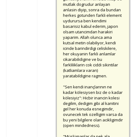
mutlak dogrudur anlayan
anlasin diyip, sonra da bundan
herkes gotunden farkli element
uydurursa ben kendimi
basarisiz kabul ederim, japon
olsam utancimdan harakiri
yaparim. Allah olunca ama
kutsal metin olabiliyor, kendi
icinde barindirdigi celiskilere,
her okuyanin farkli anlamlar
cikarabilidigine ve bu
farkliliklarin cok ciddi sikintilar
(katliamlara varan)
yaratabildigine ragmen.
"Sen kendi inançlarının ne
kadar kölesiysen biz de o kadar
kölesiyiz": Hicbir inancin kolesi
degilim, dedigim gibi al kanitini
gel her konuda esnegimdir,
ovunecek tek ozelligim varsa da
bu yeni bilgilere olan acikligimdir
(open mindedness).
"Müslümanlar da pek ala