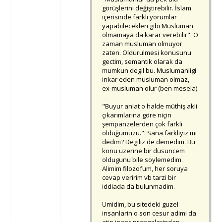
görüşlerini değiştirebilir. İslam
içerisinde farklı yorumlar
yapabilecekleri gibi Müslüman
olmamaya da karar verebilir": O
zaman musluman olmuyor
zaten. Oldurulmesi konusunu
gectim, semantik olarak da
mumkun degil bu. Muslumanligi
inkar eden musluman olmaz,
ex-musluman olur (ben mesela).
"Buyur anlat o halde müthiş akli
çıkarımlarına göre niçin
şempanzelerden çok farklı
olduğumuzu.": Sana farkliyiz mi
dedim? Degiliz de demedim. Bu
konu uzerine bir dusuncem
oldugunu bile soylemedim.
Alimim filozofum, her soruya
cevap veririm vb tarzi bir
iddiada da bulunmadim.
Umidim, bu sitedeki guzel
insanlarin o son cesur adimi da