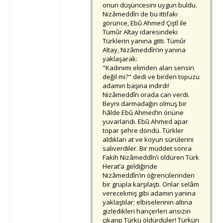
onun düşüncesini uygun buldu.
Nizâmeddîn de bu ittifakı
görünce, Ebû Ahmed Çiştî ile
Tümûr Altay idaresindeki
Türklerin yanına gitti. Tümûr
Altay, Nizâmeddîn’in yanına
yaklaşarak:
"Kadınımı elimden alan sensin
değil mi?" dedi ve birden topuzu
adamın başına indirdi!
Nizâmeddîn orada can verdi.
Beyni darmadağın olmuş bir
hâlde Ebû Ahmed’in önüne
yuvarlandı. Ebû Ahmed apar
topar şehre döndü. Türkler
aldıkları at ve koyun sürülerini
salıverdiler. Bir müddet sonra
Fakih Nizâmeddîn’i öldüren Türk
Herat’a geldiğinde
Nizâmeddîn’in öğrencilerinden
bir grupla karşılaştı. Onlar selâm
verecekmiş gibi adamın yanına
yaklaştılar; elbiselerinin altına
gizledikleri hançerleri ansızın
çıkarıp Türkü öldürdüler! Türkün