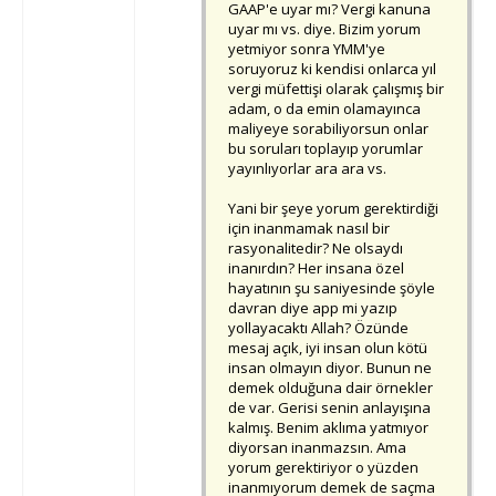
GAAP'e uyar mı? Vergi kanuna
uyar mı vs. diye. Bizim yorum
yetmiyor sonra YMM'ye
soruyoruz ki kendisi onlarca yıl
vergi müfettişi olarak çalışmış bir
adam, o da emin olamayınca
maliyeye sorabiliyorsun onlar
bu soruları toplayıp yorumlar
yayınlıyorlar ara ara vs.
Yani bir şeye yorum gerektirdiği
için inanmamak nasıl bir
rasyonalitedir? Ne olsaydı
inanırdın? Her insana özel
hayatının şu saniyesinde şöyle
davran diye app mi yazıp
yollayacaktı Allah? Özünde
mesaj açık, iyi insan olun kötü
insan olmayın diyor. Bunun ne
demek olduğuna dair örnekler
de var. Gerisi senin anlayışına
kalmış. Benim aklıma yatmıyor
diyorsan inanmazsın. Ama
yorum gerektiriyor o yüzden
inanmıyorum demek de saçma