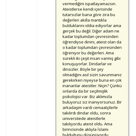
vermediğini ispatlayamazsın.
Ateistlerse kendi içerisinde
tutarsızlar bana göre zira bu
değerleri akılla mantıkla
bulduklarını iddia ediyorlar ama
gerçek bu değil. Diğer adam ne
kadar toplumdan çevresinden
öğrendiyse dinini, ateist olan da
o kadar toplumdan çevresinden
öğreniyor bu değerleri. Ama
sürekli iki çeşit insan varmış gibi
konuşuyorlar. Dindarlar ve
dinsizler. Böyle bir şey
olmadığını asıl sizin savunmanız
gerekirken niyeyse buna en çok
inananlar ateistler. Niçin? Çünkü
onlarda da bir seçilmişlik
psikolojisi var. Biz aklımızla
buluyoruz siz inanıyorsunuz. Bir
arkadaşım vardı cemaatçilerle
takılırdı dindar oldu, sonra
üniversitede ateistlerle
takılıyordu ateist oldu. Ama
birincisinde aklıyla İslamı
bulduğunu düşünüyordu