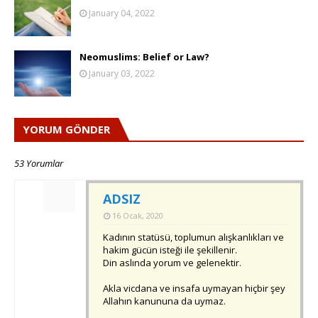
January 04, 2022
Neomuslims: Belief or Law?
January 03, 2022
YORUM GÖNDER
53 Yorumlar
ADSIZ
16 Ocak, 2020
Kadının statüsü, toplumun alışkanlıkları ve
hakim gücün isteği ile şekillenir.
Din aslında yorum ve gelenektir.
Akla vicdana ve insafa uymayan hiçbir şey
Allahın kanununa da uymaz.