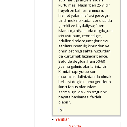
atip inanc prangalarindan
kurtulmasi. Nasil "ben 25 yildir
hayali bir kahramanmisim,
hizmet yalanmis" aci gercegini
sindirmek ne kadar zor olsa da
gerekli ve faydaliysa; "ben
Islam cografyasinda dogdugum
icin ustunum, cennetligim,
odullendirelecegim" (bir nevi
secilmis insanlik) kibrinden ve
onun getirdigi sahte huzurdan
da kurtulmak lazimdir bence.
Belki de degildir, hani 50-60
yasina gelmis olanlariniz icin.
Kirmizi hapi yutup son
tutunacak dalinizdan da olmak
belki iyi degildir, ama genclerin
ikinci fanus olan islam
sacmaligini da kirip ozgur bir
hayata baslamasi faideli
olabilir.
Sil
Yanıtlar
Yanıtla