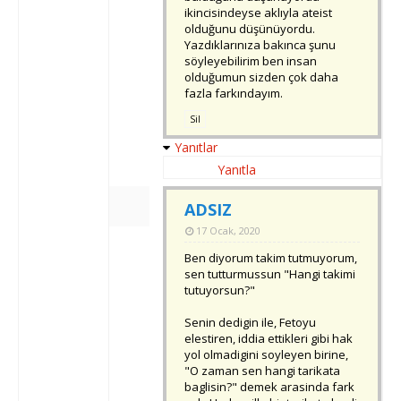
ikincisindeyse aklıyla ateist
olduğunu düşünüyordu.
Yazdıklarınıza bakınca şunu
söyleyebilirim ben insan
olduğumun sizden çok daha
fazla farkındayım.
Sil
Yanıtlar
Yanıtla
ADSIZ
17 Ocak, 2020
Ben diyorum takim tutmuyorum,
sen tutturmussun "Hangi takimi
tutuyorsun?"
Senin dedigin ile, Fetoyu
elestiren, iddia ettikleri gibi hak
yol olmadigini soyleyen birine,
"O zaman sen hangi tarikata
baglisin?" demek arasinda fark