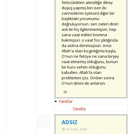
fetöcülükten ateistliğe dikey
düşüş yapmış biri isen (ki
zannederim öylesin) diğer bir
başlıktaki yorumumu
doğruluyorsun. sen zaten dinin
aslı ile hiç ilgilenmemişsin, hep
sana vaat edilen kısmına
bakmışsın. o vaat fos çıktığında
da aslına dönmüşsün. önce
Allah'a olan kızgınlığınla başla,
O'nun ne fetöye ne sana birşey
vaat etmemiş olduğunu, bunun
bir kuru vehim olduğunu
kabullen. Allah'la olan
problemini çöz. Ondan sonra
O'nun dinini de anlarsın.
Sil
Yanıtlar
Yanıtla
ADSIZ
16 Ocak, 2020