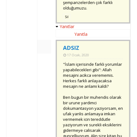
şempanzelerden çok farklı
olduğumuzu.
Sil
Yanıtlar
Yanıtla
ADSIZ
17 Ocak, 2020
"İslam içerisinde farklı yorumlar
yapabilecekleri gibi": Allah
mesajini acikca verememis.
Herkes farkli anlayacaksa
mesajin ne anlami kaldi?
Ben bugun bir muhendis olarak
bir urune yardimci
dokumantasyon yaziyorsam, en
ufak yanlis anlamaya imkan
vermemek icin tereddutle
yaziyorum ve surekli eksiklerini
gidermeye calisarak
guncelliyorum. Alin size kitap bu