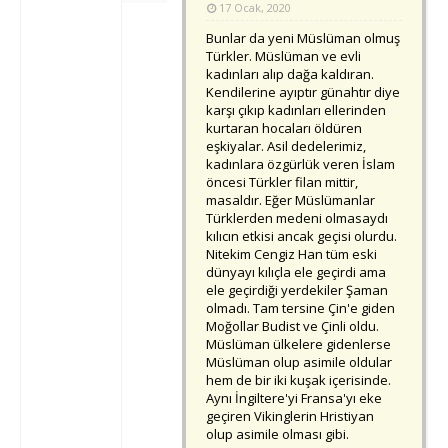
17 Ocak, 2020
Bunlar da yeni Müslüman olmuş
Türkler. Müslüman ve evli
kadınları alıp dağa kaldıran.
Kendilerine ayıptır günahtır diye
karşı çıkıp kadınları ellerinden
kurtaran hocaları öldüren
eşkiyalar. Asil dedelerimiz,
kadınlara özgürlük veren İslam
öncesi Türkler filan mittir,
masaldır. Eğer Müslümanlar
Türklerden medeni olmasaydı
kılıcın etkisi ancak geçisi olurdu.
Nitekim Cengiz Han tüm eski
dünyayı kılıçla ele geçirdi ama
ele geçirdiği yerdekiler Şaman
olmadı. Tam tersine Çin'e giden
Moğollar Budist ve Çinli oldu.
Müslüman ülkelere gidenlerse
Müslüman olup asimile oldular
hem de bir iki kuşak içerisinde.
Aynı İngiltere'yi Fransa'yı eke
geçiren Vikinglerin Hristiyan
olup asimile olması gibi.