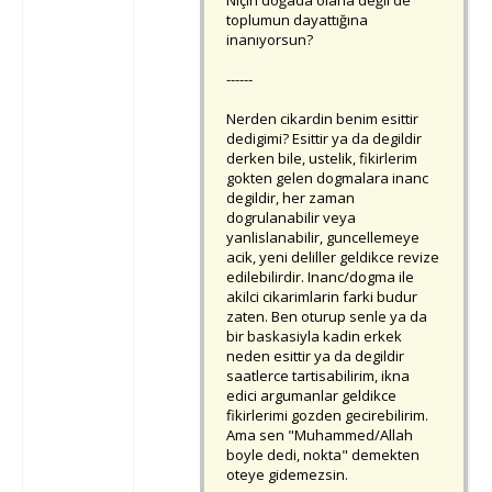
Niçin doğada olana değil de
toplumun dayattığına
inanıyorsun?
------
Nerden cikardin benim esittir
dedigimi? Esittir ya da degildir
derken bile, ustelik, fikirlerim
gokten gelen dogmalara inanc
degildir, her zaman
dogrulanabilir veya
yanlislanabilir, guncellemeye
acik, yeni deliller geldikce revize
edilebilirdir. Inanc/dogma ile
akilci cikarimlarin farki budur
zaten. Ben oturup senle ya da
bir baskasiyla kadin erkek
neden esittir ya da degildir
saatlerce tartisabilirim, ikna
edici argumanlar geldikce
fikirlerimi gozden gecirebilirim.
Ama sen "Muhammed/Allah
boyle dedi, nokta" demekten
oteye gidemezsin.